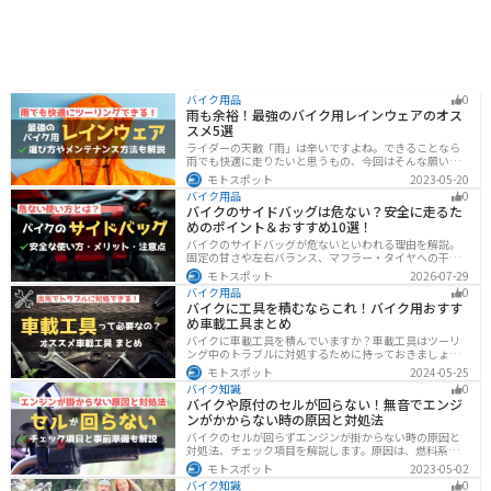
バイク用品
0
雨も余裕！最強のバイク用レインウェアのオス
スメ5選
ライダーの天敵「雨」は辛いですよね。できることなら
雨でも快適に走りたいと思うもの、今回はそんな願いを
叶える最強のバイク用レインウェアを紹介します。レイ
モトスポット
2023-05-20
ンウェアの選び方や撥水力が落ちてきた時のメンテナン
バイク用品
0
ス方法もまとめたので、参考にしてください。
バイクのサイドバッグは危ない？安全に走るた
めのポイント＆おすすめ10選！
バイクのサイドバッグが危ないといわれる理由を解説。
固定の甘さや左右バランス、マフラー・タイヤへの干
渉、横幅の変化など安全上の注意点に加え、メリット・
モトスポット
2026-07-29
デメリット、容量・素材・防水性を踏まえた選び方、お
バイク用品
0
すすめのサイドバッグ10選を紹介します。
バイクに工具を積むならこれ！バイク用おすす
め車載工具まとめ
バイクに車載工具を積んでいますか？車載工具はツーリ
ング中のトラブルに対処するために持っておきましょ
う。車載工具でどんなことができるのか、どんな車載工
モトスポット
2024-05-25
具を持っておけばいいのかなど、バイク用車載工具につ
バイク知識
0
いて紹介します！
バイクや原付のセルが回らない！無音でエンジ
ンがかからない時の原因と対処法
バイクのセルが回らずエンジンが掛からない時の原因と
対処法、チェック項目を解説します。原因は、燃料系・
電装系・その他に分かれますが、バッテリー上がりが原
モトスポット
2023-05-02
因であることが多いです。その場合、押しがけやバッテ
バイク知識
0
リー復旧サービスなどを活用しましょう。事前にできる