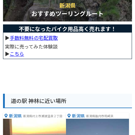
新潟県
おすすめツーリングルート
不要になったバイク用品高く売れます！
▶︎
手数料無料の宅配買取
実際に売ってみた体験談
▶︎
こちら
道の駅 神林に近い場所
新潟県
新潟県
新潟県村上市瀬波温泉２丁目１
新潟県胎内市桃崎浜
０