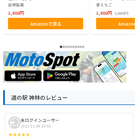
岩塚製菓
夢えちご
1,400円
1,400円
1,800円
Amazonで見る
Amazo
道の駅 神林のレビュー
未ログインユーザー
2022-11-06 23:42