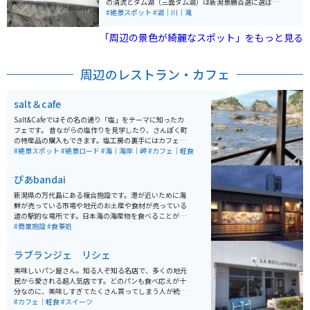
の清流とダム湖（三面ダム湖）は新潟景勝百選に選ばれ
た景観のよい緑の楽園で、ダム湖に浮かぶ2つの島は二
#絶景スポット
#湖｜川｜滝
子島森林公園として整備されキャンプ場、バンガロー、
アスレチック、食堂、売店、遊歩道などの施設があり、
「周辺の景色が綺麗なスポット」をもっと見る
湖水ではボート遊びや釣りも楽しめます。 そのほか、村
上市と山形県鶴岡市を結ぶ県道の通称「朝日スーパーラ
イン」が通っており春の新緑・秋の紅葉と天然の景観を
周辺のレストラン・カフェ
活かした観光地として活かされています。
salt＆cafe
Salt&Cafeではその名の通り「塩」をテーマに知ったカ
フェです。 昔ながらの塩作りを見学したり、さんぽく町
の特産品の購入もできます。塩工房の裏手にはカフェが
併設されており、心地よい潮風をうけながらコーヒーブ
#絶景スポット
#絶景ロード
#海｜海岸｜岬
#カフェ｜軽食
レイクもできます。塩ソフトクリームも絶品です。
ぴあbandai
新潟県の万代島にある複合施設です。港が近いために海
鮮が売っている市場や地元のお土産や食材が売っている
道の駅的な場所です。日本海の海産物を食べることがで
きるお店が数店舗あり、なかでも回転寿司弁慶は一番お
#商業施設
#食事処
すすめです。回転寿司ながらも日本海の新鮮な海の幸が
食べられる場所です。その他カフェもあり、老若男女楽
ラブランジェ リシェ
しむことができる場所です。
美味しいパン屋さん。知る人ぞ知る名店で、多くの地元
民から愛される超人気店です。どのパンも食べ応えが十
分なのに、美味しすぎてたくさん買ってしまう人が続出
します。種類も豊富なので選ぶ楽しさも満点です。新潟
#カフェ｜軽食
#スイーツ