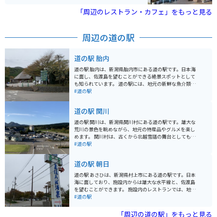
港に近いので、フェリーに乗る際のオシャレな朝食・軽
食として買っていくのもオススメです。
「周辺のレストラン・カフェ」をもっと見る
周辺の道の駅
道の駅 胎内
道の駅 胎内は、新潟県胎内市にある道の駅です。日本海
に面し、佐渡島を望むことができる絶景スポットとして
も知られています。 道の駅には、地元の新鮮な魚介類や
野菜を販売する直売所や、胎内市の特産品である「胎内
#道の駅
高原ビール」を提供するレストランなどがあります。ま
た、展望風呂や足湯も併設されており、日本海を眺めな
道の駅 関川
がらゆったりとくつろぐことができます。 バイクで訪れ
る場合、道の駅には広い駐車場が完備されているので安
道の駅 関川は、新潟県関川村にある道の駅です。雄大な
心です。日本海沿いの道をツーリングする際には、ぜひ
荒川の景色を眺めながら、地元の特産品やグルメを楽し
立ち寄ってみてください。道の駅周辺には、風力発電の
めます。 関川村は、古くから北越雪譜の舞台としても知
風車が立ち並ぶ「胎内風力発電所」や、海水浴場として
られ、歴史と文化を感じられる場所です。道の駅では、
#道の駅
も人気の「胎内海水浴場」など、見どころもたくさんあ
地元で採れた新鮮な野菜や果物、山菜などが販売されて
ります。
います。また、関川名物の「油揚げ」や「へぎそば」も
道の駅 朝日
人気です。 バイクで訪れる際は、道の駅からほど近い
「猿ヶ京温泉」や「鷹の巣温泉」で疲れた体を癒やすの
道の駅 あさひは、新潟県村上市にある道の駅です。日本
もおすすめです。周辺には、ワインディングロードも多
海に面しており、施設内からは雄大な水平線と、佐渡島
いため、ツーリングの休憩スポットとしても最適です。
を望むことができます。 施設内のレストランでは、地元
で獲れた新鮮な魚介類を使った料理が人気です。特に、
#道の駅
鮭を使った料理は絶品で、村上名物の塩引き鮭はぜひ味
わいたい一品です。また、売店では、地元の特産品や新
「周辺の道の駅」をもっと見る