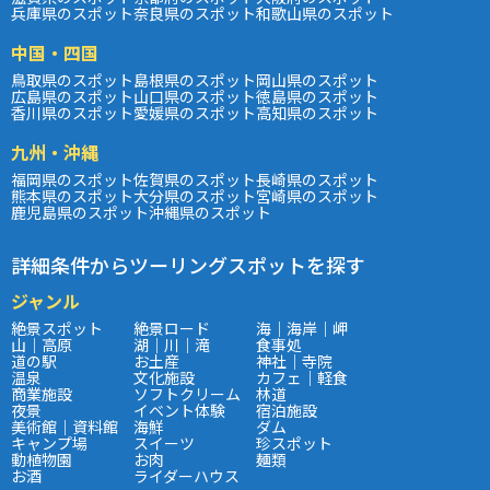
兵庫県のスポット
奈良県のスポット
和歌山県のスポット
中国・四国
鳥取県のスポット
島根県のスポット
岡山県のスポット
広島県のスポット
山口県のスポット
徳島県のスポット
香川県のスポット
愛媛県のスポット
高知県のスポット
九州・沖縄
福岡県のスポット
佐賀県のスポット
長崎県のスポット
熊本県のスポット
大分県のスポット
宮崎県のスポット
鹿児島県のスポット
沖縄県のスポット
詳細条件からツーリングスポットを探す
ジャンル
絶景スポット
絶景ロード
海｜海岸｜岬
山｜高原
湖｜川｜滝
食事処
道の駅
お土産
神社｜寺院
温泉
文化施設
カフェ｜軽食
商業施設
ソフトクリーム
林道
夜景
イベント体験
宿泊施設
美術館｜資料館
海鮮
ダム
キャンプ場
スイーツ
珍スポット
動植物園
お肉
麺類
お酒
ライダーハウス