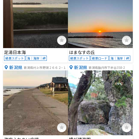
足湯日本海
はまなすの丘
絶景スポット
海｜海岸｜岬
絶景スポット
絶景ロード
海｜海岸｜岬
新潟県
新潟県
新潟県村上市野潟２６６２−１
新潟県胎内市下赤谷358-2