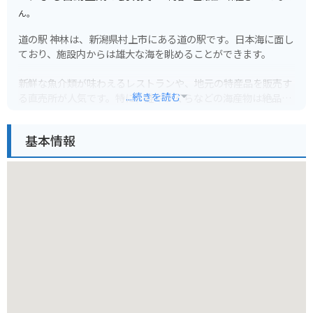
ん。
道の駅 神林は、新潟県村上市にある道の駅です。日本海に面し
ており、施設内からは雄大な海を眺めることができます。
新鮮な魚介類が味わえるレストランや、地元の特産品を販売す
...続きを読む
る直売所が人気です。特に、鮭やいくらなどの海産物は絶品
で、お土産にも最適です。
基本情報
バイクで訪れる場合、日本海沿いのシーサイドラインを走行す
ると、爽快なツーリングを楽しむことができます。道の駅に
は、バイク専用の駐車場も完備されています。
周辺には、笹川流れなど、風光明媚な観光スポットも多く点在
しています。道の駅 神林を拠点に、新潟の自然を満喫する旅を
楽しんでみてはいかがでしょうか。