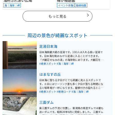
海府ふれあい広場
樽が橋遊園
海｜海岸｜岬
イベント体験
動植物園
もっと見る
周辺の景色が綺麗なスポット
足湯日本海
日本海側最大級の足湯です。100人は入れる長い足湯で
す。日本海を眺めながら足湯に入ることができます。
「大観荘せなみの湯」の海岸側にあります。大観荘を経
由せず外からまわれます。 営業時間は6：00～22：00で
#絶景スポット
#海｜海岸｜岬
す。 駐車場は浜沿いではなく温泉街の中心の方に無料駐
車場があるので、そこから徒歩になります。
はまなすの丘
日本海に落ちる夕日がとても綺麗に見えるスポットで
す。土日にはツーリング客も多く夕日が落ちる時間にな
ると駐車場が一杯になります。屋根付きの座れるところ
やトイレもありゆっくりできます。お盆の時期は一帯に
#絶景スポット
#絶景ロード
#海｜海岸｜岬
自生しているはまなすもとても綺麗です。
三面ダム
奥三面ダムの下流に位置し、新潟県の県営ダムでは最も
古いダムです。昭和28年6月に完成しました。 三面ダム