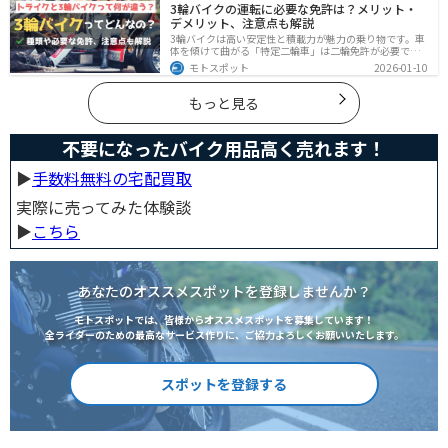
3輪バイクの運転に必要な免許は？メリット・
対処準備についても解説します。
デメリット、注意点も解説
3輪バイクは高い安定性と積載力が魅力の乗り物です。車
体を傾けて曲がる「特定二輪車」は二輪免許が必要です
が、自立する「トライク」は普通自動車免許で運転で
モトスポット
2026-01-10
き、ヘルメット着用も任意です。維持費はバイク並みです
が、運転特性や駐車ルールは車種により異なるため、事
前の確認が大切です。
もっと見る
不要になったバイク用品高く売れます！
▶︎
手数料無料の宅配買取
実際に売ってみた体験談
▶︎
こちら
あなたのオススメスポットを登録しませんか？
モトスポットでは、皆様からオススメスポットを募集しています！
全ライダーのための最高なサービス作りに、ご協力よろしくお願いいたします。
スポットを登録する