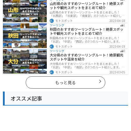
喫するツーリングができます。バイクで愛知県にツーリ
山形県のおすすめツーリングルート！絶景スポ
ングに行く際は参考にしてください。
ットや観光スポットをまとめて紹介
山形県のおすすめツーリングルートをまとめました！
「北西部」「北東部」「南東部」の3つのルート紹介しま
す。豊かな自然と歴史的な観光スポット、山と海どちら
モトスポット
2023-04-18
も堪能できるスポットが多数あります。バイクで山形県
ツーリング
1
にツーリングに行く際は参考にしてください。
秋田のおすすめツーリングルート！絶景スポッ
トや観光スポットをまとめて紹介
秋田県のおすすめツーリングルートをまとめました！
「北部」「中部」「西部」の3つのルート紹介します。自
然豊かな山々や湖、温泉地が点在し、四季折々の景色を
モトスポット
2023-04-19
楽しめるスポットが多数あります。バイクで秋田県にツ
ツーリング
0
ーリングに行く際は参考にしてください。
大分県のおすすめツーリングルート！絶景観光
スポットや温泉を紹介
大分県のおすすめツーリングルートをまとめました！
「北部」「中部」「南部」の3つのルート紹介します。阿
蘇の雄大な自然を満喫できるスポットや温泉を満喫する
モトスポット
2023-03-05
ツーリングができます。バイクで大分県にツーリングに
行く際は参考にしてください。
もっと見る
オススメ記事