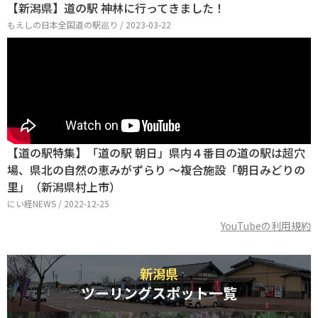
【新潟県】道の駅 神林に行ってきました！
もえしの日本全国道の駅巡り / 2023-03-22
【道の駅特集】「道の駅 朝日」県内４番目の道の駅は超穴
場、県北の自然の恵みがずらり ～複合施設「朝日みどりの
里」（新潟県村上市）
にい経NEWS / 2022-12-25
YouTubeの利用規約
新潟県
ツーリングスポット一覧