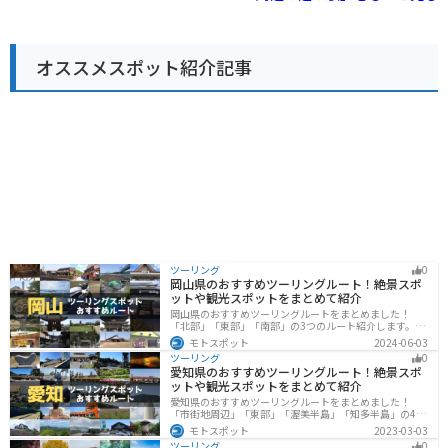
鮮な野菜などを購入することができます。 バイクで訪れ
る場合、日本海沿いの国道345号線を走ると、気持ちの
良いシーサイドツーリングを楽しむことができます。道
の駅 あさひは、休憩ポイントとしても最適です。周辺に
オススメスポット紹介記事
は、笹川流れや瀬波温泉など、観光スポットも点在して
います。
ツーリング
0
岡山県のおすすめツーリングルート！絶景スポ
ットや観光スポットをまとめて紹介
岡山県のおすすめツーリングルートをまとめました！
「北部」「東部」「南部」の3つのルート紹介します。岡
山市や倉敷市など、歴史ある街並みも魅力的で、バイク
モトスポット
2024-06-03
ツーリングに最適なスポットが多数あります。バイクで
ツーリング
0
岡山県にツーリングに行く際は参考にしてください。
愛知県のおすすめツーリングルート！絶景スポ
ットや観光スポットをまとめて紹介
愛知県のおすすめツーリングルートをまとめました！
「市街地周辺」「東部」「渥美半島」「知多半島」の4つ
のルート紹介します。名古屋周辺の栄えたスポットから
モトスポット
2023-03-03
山、海、美術館なども多数あり、自然・歴史・文化を満
ツーリング
0