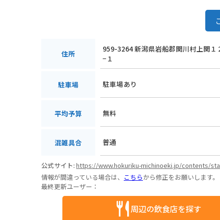
959-3264 新潟県岩船郡関川村上関
住所
−１
駐車場あり
駐車場
無料
平均予算
普通
混雑具合
公式サイト:
https://www.hokuriku-michinoeki.jp/contents/st
情報が間違っている場合は、
こちら
から修正をお願いします。
最終更新ユーザー：
周辺の飲食店を探す