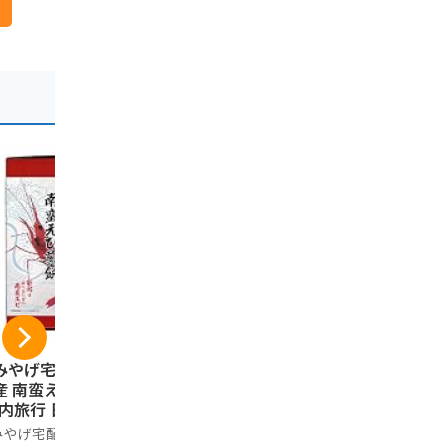
みやげ宅配便 新潟
越後製菓 新潟の星
清雅園 お
産 南蛮えび煎餅
甘から 80g
和風くっき
国内旅行 日本 新潟
3袋セット 
越後製菓
土産）
粉使用 個包
みやげ宅配便
ノーブランド
295円