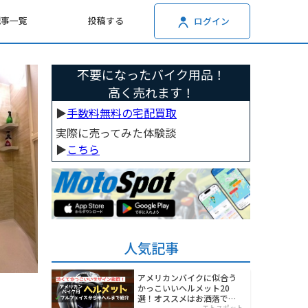
記事一覧
投稿する
ログイン
不要になったバイク用品！
高く売れます！
▶︎
手数料無料の宅配買取
実際に売ってみた体験談
▶︎
こちら
人気記事
アメリカンバイクに似合う
かっこいいヘルメット20
選！オススメはお洒落でワ
モトスポット