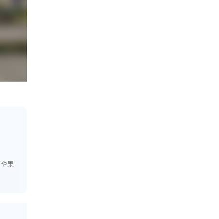
菜や果
、ワイ