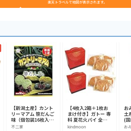
楽天トラベルで地図が表示されます。
【新潟土産】カント
【4枚入2箱＋1枚お
お
リーマアム 笹だんご
まけ付き】ガトー 専
土
味（個包装16枚入）
科 夏花火パイ 全国
(
不二家チョコチッ
菓子大博覧会金賞 新
お
不二家
kindmoon
お