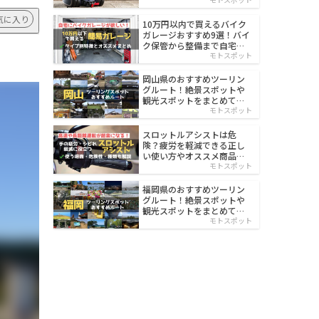
イルド
気に入り
10万円以内で買えるバイク
ガレージおすすめ9選！バイ
ク保管から整備まで自宅で
楽々
モトスポット
岡山県のおすすめツーリン
グルート！絶景スポットや
観光スポットをまとめて紹
介
モトスポット
スロットルアシストは危
険？疲労を軽減できる正し
い使い方やオススメ商品を
紹介
モトスポット
福岡県のおすすめツーリン
グルート！絶景スポットや
観光スポットをまとめて紹
介
モトスポット