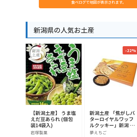
食べログで地図が表示されます。
新潟県の人気お土産
-22%
【新潟土産】 うま塩
新潟土産 「焦がしバ
えだ豆あられ (個包
ターロイヤルワッフ
装14袋入)
ルクッキー」新潟 お
土産 お菓子
岩塚製菓
夢えちご