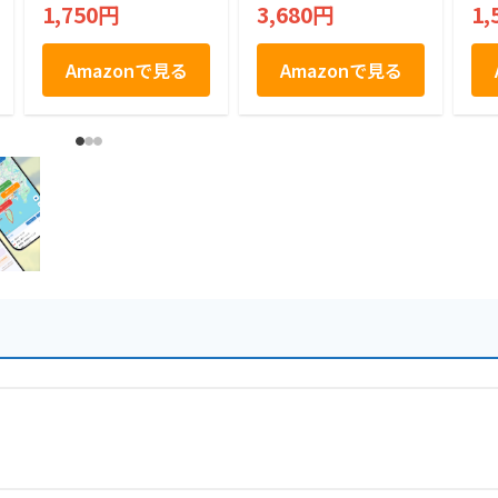
プクッキー
潟限定 長岡花火 お
1,750円
3,680円
1,
土産 合計9枚
Amazonで見る
Amazonで見る