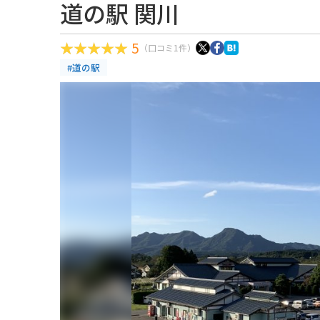
道の駅 関川
5
（口コミ1件）
#道の駅