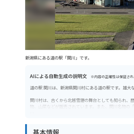
新潟県にある道の駅「関川」です。
AIによる自動生成の説明文
※内容の正確性は保証され
道の駅 関川は、新潟県関川村にある道の駅です。雄大
関川村は、古くから北越雪譜の舞台としても知られ、
物、山菜などが販売されています。また、関川名物の
バイクで訪れる際は、道の駅からほど近い「猿ヶ京温
ンディングロードも多いため、ツーリングの休憩スポ
基本情報