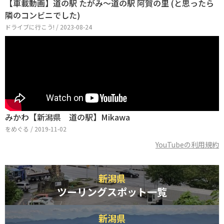
【車載動画】道の駅 たがみ～道の駅 阿賀の里 (と思ったら
隣のコンビニでした)
ドライブに行こう! / 2023-08-24
みかわ【新潟県 道の駅】Mikawa
をめぐる / 2019-11-02
YouTubeの利用規約
新潟県
ツーリングスポット一覧
新潟県