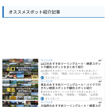
て駐車できます。国道17号線は、ツーリングコースとし
ても人気なので、休憩場所として利用するのも良いでし
オススメスポット紹介記事
ょう。周辺には、悠久山公園など、自然豊かな観光スポ
ットも点在しているので、ツーリングの拠点としても最
適です。 道の駅 花夢里にいつは、地元の魅力が詰まった
道の駅です。新鮮な農産物や地元グルメを楽しみなが
ら、ゆっくりと休憩することができます。
ツーリング
0
山口のおすすめツーリングルート！絶景スポッ
トや観光スポットをまとめて紹介
山口県のおすすめツーリングルートをまとめました！
「北部」「中部」「西部」の3つのルート紹介します。美
しい海岸線や山々を楽しむことができます。バイクで山
モトスポット
2023-04-07
口県にツーリングに行く際は参考にしてください。
ツーリング
0
東北のおすすめツーリングルート！バイクで行
きたい絶景スポットや観光スポット紹介
東北のおすすめツーリングスポットをまとめました！
「青森県」「岩手県」「宮城県」「秋田県」「山形県」
「福島県」の各県の観光地紹介します。自然豊かな山々
モトスポット
2023-09-05
や湖、温泉地が点在し、四季折々の景色を楽しめるスポ
ツーリング
0
ットが多数あります。バイクで東北にツーリングに行く
大阪府のおすすめツーリングルート！絶景スポ
際は参考にしてください。