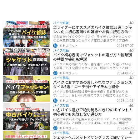
バイク知識
0
全ライダーにオススメのバイク雑誌13選！ジャ
ンル別に初心者向けの雑誌やお得に読む方法も
解説
初心者がバイクやツーリング、ライディングテクニック
など網羅的に知るならバイク雑誌が最適です！プロのラ
イターがしっかりと調べた情報とわかりやすい写真でま
モトスポット
2024-07-27
とめられているので、効率的に理解できます。そんなバ
バイク用品
0
イク雑誌をジャンル別にオススメのバイク雑誌をまとめ
バイク初心者向けジャケットの選び方！種類別
ました。サブスクサービスを利用すれば全ての雑誌をお
の特徴や機能も解説
得に読むことができるのでオススメです。
バイクに乗る時にどんな上着を着たらいいか迷っている
方必見！バイク用ジャケットは一般のジャケットとは違
い、バイク専用に作られています。動きやすさ・快適
モトスポット
2024-06-17
さ・機能性・デザイン性など様々なメリットがありま
バイク用品
0
す。この記事では、ジャケットの種類や選び方など初心
バイクにおすすめのおしゃれなファッションス
者が知っておくべきことをまとめました。
タイル6選！コーデ例やアイテムも紹介
バイクに乗る時の服は安全性を考慮する必要がありま
す。しかし、おしゃれを捨ててダサい服装では乗りたく
ないですよね？せっかくならカッコよく風を切って街を
モトスポット
2023-11-11
歩きたいもの。この記事では、そんな願いを叶えるた
バイク知識
1
め、王道から流行ファッションまでバイクに乗るときの
中古バイク選びで絶対見るべき12のポイント！
ファッションを解説します。
初心者でも失敗しない選び方
初めて中古バイクを購入する人にとって、バイクの状態
を見分けることは難しいですよね。でも実は、知識ゼロ
の初心者でも「12のポイント」に注目するだけで、中古
モトスポット
2023-05-20
バイクの良し悪しを簡単に判断することができるんで
バイク用品
3
す！正しいポイントを押させて失敗しないバイク選びが
ジェットヘルメット×サングラスは痛い？シー
できるようになりましょう。