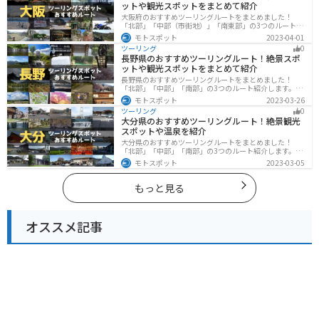
ットや観光スポットをまとめて紹介
大阪府のおすすめツーリングルートをまとめました！
「北部」「中部（市街地）」「南東部」の3つのルート紹
介します。歴史と近代が融合した魅力的なエリアで様々
モトスポット
2023-04-01
な楽しみ方ができます。バイクで大阪府にツーリングに
ツーリング
0
行く際は参考にしてください。
長野県のおすすめツーリングルート！絶景スポ
ットや観光スポットをまとめて紹介
長野県のおすすめツーリングルートをまとめました！
「北部」「中部」「南部」の3つのルート紹介します。諏
訪湖やビーナスラインのような全国でも有名なツーリン
モトスポット
2023-03-26
グスポットが多数あります。バイクで長野県にツーリン
ツーリング
0
グに行く際は参考にしてください。
大分県のおすすめツーリングルート！絶景観光
スポットや温泉を紹介
大分県のおすすめツーリングルートをまとめました！
「北部」「中部」「南部」の3つのルート紹介します。阿
蘇の雄大な自然を満喫できるスポットや温泉を満喫する
モトスポット
2023-03-05
ツーリングができます。バイクで大分県にツーリングに
行く際は参考にしてください。
もっと見る
オススメ記事