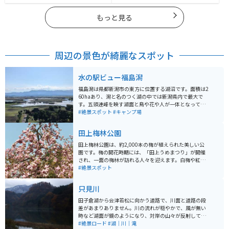
もっと見る
周辺の景色が綺麗なスポット
水の駅ビュー福島潟
福島潟は県都新潟市の東方に位置する湖沼です。面積は2
60haあり、潟と名のつく湖の中では新潟県内で最大で
す。五頭連峰を映す湖面と鳥や花や人が一体となって織
りなす四季折々の新潟の原風景を今に残しています。
#絶景スポット
#キャンプ場
「日本の自然百選」「にいがた景勝百選」「遊歩百選」
などに選ばれています。福島潟はオオヒシクイやオニバ
田上梅林公園
スをはじめとして貴重な動植物が数多く生活しており、
全国でも有数の自然豊かな場所です。 かなり広い駐車場
田上梅林公園は、約2,000本の梅が植えられた美しい公
があるので、駐車の心配はありません。キャンプ場が併
園です。梅の開花時期には、「田上うめまつり」が開催
設されていますが環境保全の観点から人数制限、事前申
され、一面の梅林が訪れる人々を迎えます。白梅や紅
込制となっていますので注意してください。近くに月岡
梅、枝垂れ梅など、多種多様な梅が楽しめ、春の訪れを
#絶景スポット
温泉がありますので宿泊はそちらでもできます。
告げる風物詩となっています。公園は隣接する梅畑と共
に、薄桃色の美しい花々で覆われ、とても綺麗です。専
只見川
用駐車場がないため、訪れる際は田上中学校のプール付
近入口または公園裏手（梅畑）側入口を利用してくださ
田子倉湖から会津若松に向かう道路で、川面と道路の段
い。数年前までは、地元人の知る人ぞ知るレアなお花見
差があまりありません。川の流れが穏やかで、風が無い
スポットだったのですが、今や大勢の人が訪れる観光ス
時など湖面が鏡のようになり、対岸の山々が反射して写
ポットになりました。
り非常に美しいです。特に秋は紅葉が写りまた格別で
#絶景ロード
#湖｜川｜滝