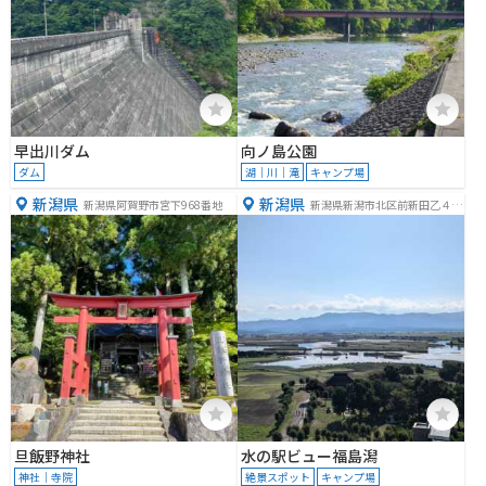
早出川ダム
向ノ島公園
ダム
湖｜川｜滝
キャンプ場
新潟県
新潟県
新潟県阿賀野市宮下968番地
新潟県新潟市北区前新田乙４９
３
旦飯野神社
水の駅ビュー福島潟
神社｜寺院
絶景スポット
キャンプ場