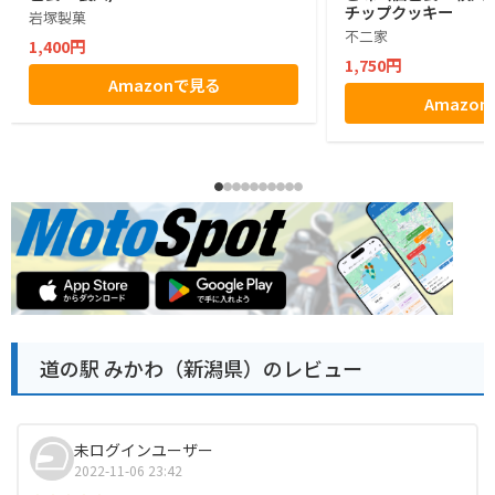
チップクッキー
岩塚製菓
不二家
1,400円
1,750円
Amazonで見る
Amazo
道の駅 みかわ（新潟県）のレビュー
未ログインユーザー
2022-11-06 23:42