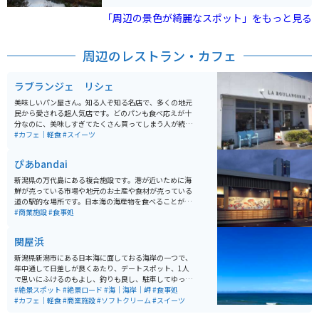
す。
「周辺の景色が綺麗なスポット」をもっと見る
周辺のレストラン・カフェ
ラブランジェ リシェ
美味しいパン屋さん。知る人ぞ知る名店で、多くの地元
民から愛される超人気店です。どのパンも食べ応えが十
分なのに、美味しすぎてたくさん買ってしまう人が続出
します。種類も豊富なので選ぶ楽しさも満点です。新潟
#カフェ｜軽食
#スイーツ
港に近いので、フェリーに乗る際のオシャレな朝食・軽
食として買っていくのもオススメです。
ぴあbandai
新潟県の万代島にある複合施設です。港が近いために海
鮮が売っている市場や地元のお土産や食材が売っている
道の駅的な場所です。日本海の海産物を食べることがで
きるお店が数店舗あり、なかでも回転寿司弁慶は一番お
#商業施設
#食事処
すすめです。回転寿司ながらも日本海の新鮮な海の幸が
食べられる場所です。その他カフェもあり、老若男女楽
関屋浜
しむことができる場所です。
新潟県新潟市にある日本海に面しておる海岸の一つで、
年中通して日差しが良くあたり、デートスポット、1人
で思いにふけるのもよし、釣りも良し、駐車してゆっく
りするも良し、海で水遊びも良し、夏にはビーチクリー
#絶景スポット
#絶景ロード
#海｜海岸｜岬
#食事処
ンや海の家、サップ、マリンスポーツもできて非常に人
#カフェ｜軽食
#商業施設
#ソフトクリーム
#スイーツ
気の海岸です。水質も良く、水が透き通ってます。 近く