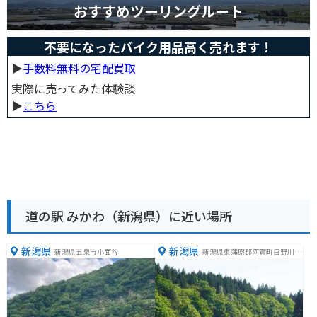
おすすめツーリングルート
不要になったバイク用品高く売れます！
▶︎
手数料無料の宅配買取
実際に売ってみた体験談
▶︎
こちら
道の駅 みかわ（新潟県）に近い場所
新潟県
新潟県
新潟県五泉市小面谷
新潟県東蒲原郡阿賀町日野川甲
６０９甲