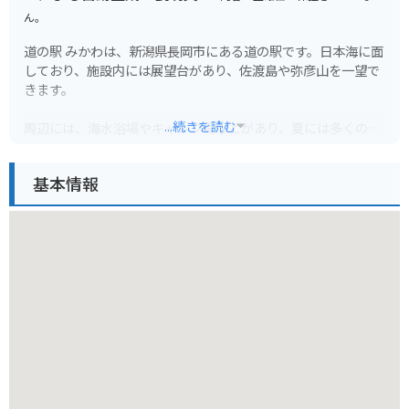
ん。
道の駅 みかわは、新潟県長岡市にある道の駅です。日本海に面
しており、施設内には展望台があり、佐渡島や弥彦山を一望で
きます。
...続きを読む
周辺には、海水浴場やキャンプ場などがあり、夏には多くの観
光客で賑わいます。また、道の駅の隣には「みかわ温泉 海の
湯」があり、日本海の絶景を眺めながら温泉を楽しむことがで
基本情報
きます。温泉はナトリウム-塩化物強塩泉で、保温効果が高く湯
冷めしにくいのが特徴です。
バイクで訪れる場合、日本海沿岸を走る国道352号線は、景色
が良くツーリングに最適です。道の駅には、バイク専用の駐車
場も用意されています。
地元の名産品としては、新鮮な海の幸が挙げられます。道の駅
内のレストランでは、地元で獲れた魚介類を使った料理を楽し
むことができます。また、お土産コーナーでは、干物や海産物
の加工品なども販売されています。