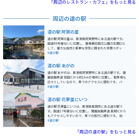
にはジェラート屋さんや水族館、新潟の都心部である古
「周辺のレストラン・カフェ」をもっと見る
町や万代の好立地にあり、アクセスも良好です。
周辺の道の駅
道の駅 阿賀の里
道の駅 阿賀の里は、新潟県阿賀野市にある道の駅です。
国道49号線沿いに位置し、磐梯朝日国立公園の玄関口と
して、雄大な自然と新鮮な空気に囲まれた休憩スポット
です。 地元の農産物直売所では、地元でとれた新鮮な野
#道の駅
菜や果物をはじめ、阿賀野市の特産品である「ヤスダヨ
ーグルト」や「笹だんご」など、お土産に最適な商品が
道の駅 あがの
数多く販売されています。また、レストランでは、地元
産の食材を使った郷土料理や、手打ちそばなどが楽しめ
道の駅 あがのは、新潟県阿賀野市にある道の駅です。 磐
ます。 バイクで訪れる場合、道の駅には広い駐車場が完
越自動車道 安田ICから約1kmの場所に位置し、駐車場も
備されているので安心です。周辺には、磐梯吾妻スカイ
広々としているので、車でのアクセスに便利です。 バイ
ラインや奥只見シルバーラインなど、景観の美しいワイ
クで行く場合でも、駐車場に余裕があるので安心して停
#道の駅
ンディングロードが数多く走り、ツーリングの拠点とし
められます。 地元の農産物が並ぶ直売所や、郷土料理を
ても最適です。 道の駅 阿賀の里は、自然豊かな環境の中
提供するレストラン、観光案内所などを併設しており、
道の駅 花夢里にいつ
で、地元の美味しいものを味わったり、景色を楽しんだ
ドライブ中の休憩スポットとして人気があります。 特産
り、ゆっくりと休憩できる場所です。ドライブやツーリ
品としては、地元産コシヒカリや新鮮な野菜、笹団子な
道の駅 花夢里にいつは、新潟県長岡市にある道の駅で
ングの途中に、ぜひお立ち寄りください。
どが人気です。 周辺には、五頭温泉郷や安田瓦ロードな
す。国道17号線沿いに位置し、関越自動車道 長岡ICから
ど、観光スポットも点在しているので、観光拠点として
もアクセスしやすいので、車での旅行に便利です。 地元
も利用できます。 特に五頭温泉郷は、開湯1300年の歴史
の農産物直売所では、新鮮な野菜や果物を買うことがで
#道の駅
を持つ温泉地として知られており、日帰り入浴も可能で
きます。特に、地元産のコシヒカリや、季節の野菜はお
す。 道の駅 あがの 住所：〒959-1923 新潟県阿賀野市安
すすめです。また、レストランでは、へぎそばなど、地
「周辺の道の駅」をもっと見る
田字飯田2038-1 電話番号：0250-68-7736
元の食材を使った料理を楽しむことができます。 バイク
で訪れる場合、道の駅には広い駐車場があるので安心し