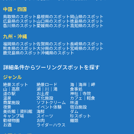
中国・四国
鳥取県のスポット
島根県のスポット
岡山県のスポット
広島県のスポット
山口県のスポット
徳島県のスポット
香川県のスポット
愛媛県のスポット
高知県のスポット
九州・沖縄
福岡県のスポット
佐賀県のスポット
長崎県のスポット
熊本県のスポット
大分県のスポット
宮崎県のスポット
鹿児島県のスポット
沖縄県のスポット
詳細条件からツーリングスポットを探す
ジャンル
絶景スポット
絶景ロード
海｜海岸｜岬
山｜高原
湖｜川｜滝
食事処
道の駅
お土産
神社｜寺院
温泉
文化施設
カフェ｜軽食
商業施設
ソフトクリーム
林道
夜景
イベント体験
宿泊施設
美術館｜資料館
海鮮
ダム
キャンプ場
スイーツ
珍スポット
動植物園
お肉
麺類
お酒
ライダーハウス