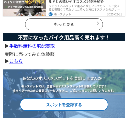
ルドとの違いやオススメ14選を紹介
ジェットヘルメットで走ると眩しい...でもシールド変え
ると夜暗くて危ないし...そんな方にオススメなのがサン
グラスです！サングラスなら付け外しが自由で、眩しい
モトスポット
2025-02-21
時だけ使えます。バイクを降りてからのファッションと
しても使えるおしゃれアイテムです。
もっと見る
不要になったバイク用品高く売れます！
▶︎
手数料無料の宅配買取
実際に売ってみた体験談
▶︎
こちら
あなたのオススメスポットを登録しませんか？
モトスポットでは、皆様からオススメスポットを募集しています！
全ライダーのための最高なサービス作りに、ご協力よろしくお願いいたします。
スポットを登録する