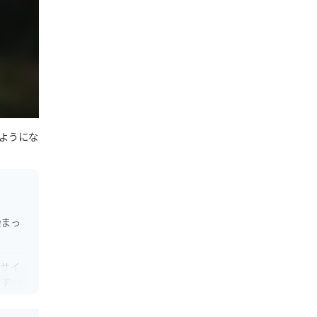
ようにな
染まっ
、サイ
ます。
。