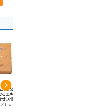
三万石公式】まま
おやつTIMES 福島の
ご当地まる
おるエキソンパイ
セミドライもも 40g
便 福島県 (
合せ10個入
×10袋
美食うまい
まどおる
おやつTIMES
美食うまいも