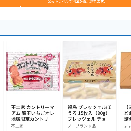
楽天トラベルで地図が表示されます。
不二家 カントリーマ
福島 プレッツェルぼ
【
アム 酪王いちごオレ
うろ 15枚入（80g）
ど
地域限定カントリー
プレッツェル チョコ
詰
マアム 16個入り 福
レート ホワイトチョ
不二家
ノーブランド品
ま
島みやげ 長登屋
コ チーズ チーズク