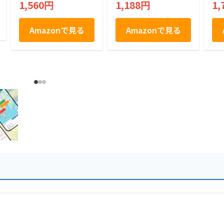
1,560円
1,188円
1,
リーム スイーツ 個
包装 優雅菓集
Amazonで見る
Amazonで見る