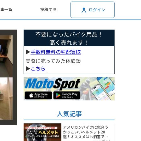
記事一覧
投稿する
ログイン
不要になったバイク用品！
高く売れます！
▶︎
手数料無料の宅配買取
実際に売ってみた体験談
▶︎
こちら
人気記事
アメリカンバイクに似合う
かっこいいヘルメット20
選！オススメはお洒落でワ
モトスポット