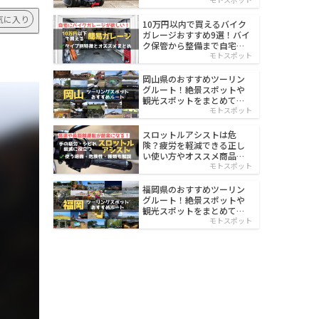
イルド
気に入り
10万円以内で買えるバイク
ガレージおすすめ9選！バイ
ク保管から整備まで自宅で
楽々
モトスポット
岡山県のおすすめツーリン
グルート！絶景スポットや
観光スポットをまとめて紹
介
モトスポット
スロットルアシストは危
険？疲労を軽減できる正し
い使い方やオススメ商品を
紹介
モトスポット
福岡県のおすすめツーリン
グルート！絶景スポットや
観光スポットをまとめて紹
介
モトスポット