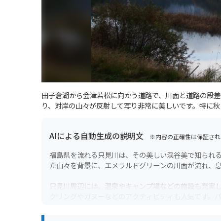
田子倉湖から会津若松に向かう道路で、川面と道路の段差
り、対岸の山々が反射して写り非常に美しいです。特に秋
AIによる自動生成の説明文
※内容の正確性は保証され
福島県を流れる只見川は、その美しい渓谷美で知られ
た山々を背景に、エメラルドグリーンの川面が流れ、
只見川周辺には、温泉やキャンプ場などの施設も充実
クリングやカヌーなどのアクティビティも人気です。
特に、秋には紅葉の中を走るのがおすすめです。ただ