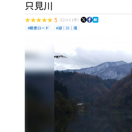
只見川
5
（口コミ1件）
#絶景ロード
#湖｜川｜滝