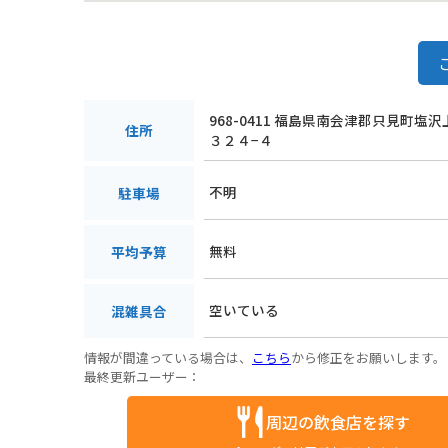
968-0411 福島県南会津郡只見町塩
住所
３２４−４
不明
駐車場
無料
平均予算
空いている
混雑具合
情報が間違っている場合は、
こちら
から修正をお願いします。
最終更新ユーザー：
周辺の飲食店を探す