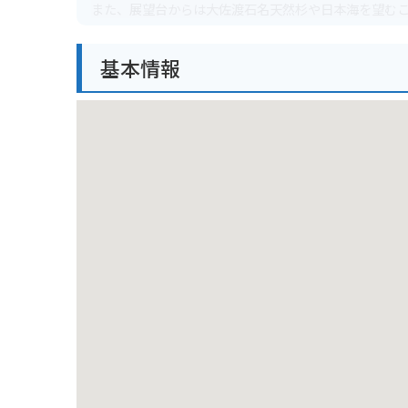
また、展望台からは大佐渡石名天然杉や日本海を望む
梅林内には遊歩道も整備されており、散策を楽しむこ
基本情報
バイクでお越しの方は、公園入口付近に広い駐車場が
佐渡島を訪れる際は、ぜひ田上梅林公園で一足早い春