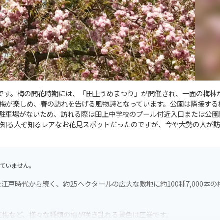
園です。梅の開花時期には、「田上うめまつり」が開催され、一面の梅林
梅が楽しめ、春の訪れを告げる風物詩となっています。公園は隣接する
駐車場がないため、訪れる際は田上中学校のプール付近入口または公園
知る人ぞ知るレアなお花見スポットだったのですが、今や大勢の人が訪
ていません。
戸時代から続く、約25ヘクタールの広大な敷地に約100種7,000本の
紅梅など、様々な種類の梅が咲き乱れる景色は圧巻です。