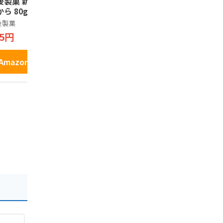
後製菓 新潟の星
清雅園 お米の想い
ミニ 笹だん
ら 80g
和風くっきー 練乳味
入 小倉あん
3袋セット 新潟産米
造 新潟名物
後製菓
粉使用 個包装 クッ
ギフト お歳
ノーブランド品
R\'s食品
95円
キー 焼き菓子
元 お茶請け
1,980円
2,720円
イーツ 【
鮮！一口サ
Amazonで見る
べやすい】
Amazonで見る
Amazo
新潟 お土産
んご あん