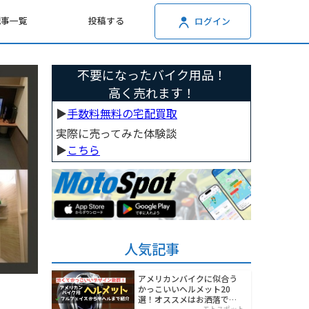
記事一覧
投稿する
ログイン
不要になったバイク用品！
高く売れます！
▶︎
手数料無料の宅配買取
実際に売ってみた体験談
▶︎
こちら
人気記事
アメリカンバイクに似合う
かっこいいヘルメット20
選！オススメはお洒落でワ
モトスポット