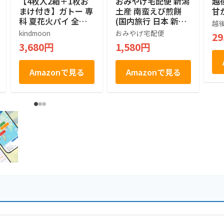
【4枚入2箱＋1枚お
おみやげ宅配便 新潟
越
まけ付き】ガトー 専
土産 南蛮えび煎餅
甘か
科 夏花火パイ 全国
(国内旅行 日本 新潟
越
菓子大博覧会金賞 新
お土産）
kindmoon
おみやげ宅配便
2
潟限定 長岡花火 お
3,680円
1,580円
土産 合計9枚
Amazonで見る
Amazonで見る