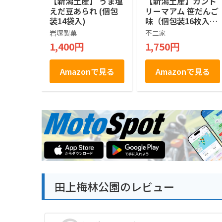
【新潟土産】 うま塩
【新潟土産】カント
えだ豆あられ (個包
リーマアム 笹だんご
装14袋入)
味（個包装16枚入）
不二家チョコチッ
岩塚製菓
不二家
プクッキー
1,400円
1,750円
Amazonで見る
Amazonで見る
田上梅林公園のレビュー