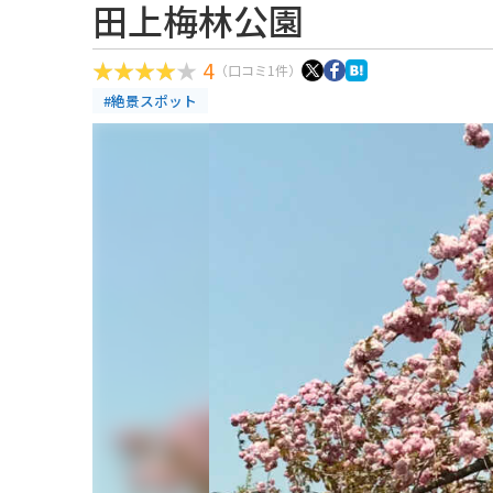
田上梅林公園
4
（口コミ1件）
#絶景スポット