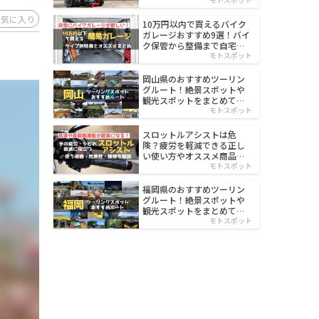
イルド
お気に入り
10万円以内で買えるバイク
ガレージおすすめ9選！バイ
ク保管から整備まで自宅で
楽々
モトスポット
岡山県のおすすめツーリン
グルート！絶景スポットや
観光スポットをまとめて紹
介
モトスポット
スロットルアシストは危
険？疲労を軽減できる正し
い使い方やオススメ商品を
紹介
モトスポット
福岡県のおすすめツーリン
グルート！絶景スポットや
観光スポットをまとめて紹
介
モトスポット