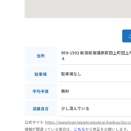
959-1502 新潟県南蒲原郡田上町田
住所
４
駐車場なし
駐車場
無料
平均予算
少し混んでいる
混雑具合
公式サイト:
https://www.town.tagami.niigata.jp/kankou/docs
情報が間違っている場合は、
こちら
から修正をお願いします。