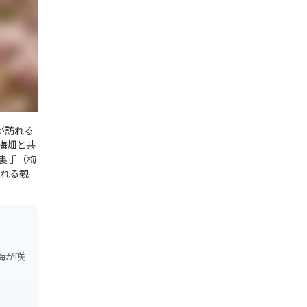
が訪れる
梅畑と共
裏手（梅
れる観
梅が咲