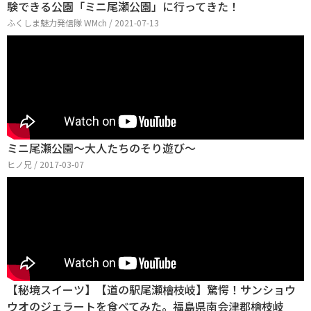
験できる公園「ミニ尾瀬公園」に行ってきた！
ふくしま魅力発信隊 WMch / 2021-07-13
ミニ尾瀬公園～大人たちのそり遊び～
ヒノ兄 / 2017-03-07
【秘境スイーツ】【道の駅尾瀬檜枝岐】驚愕！サンショウ
ウオのジェラートを食べてみた。福島県南会津郡檜枝岐