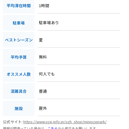
1時間
平均滞在時間
駐車場あり
駐車場
夏
ベストシーズン
無料
平均予算
何人でも
オススメ人数
普通
混雑具合
屋外
施設
公式サイト:
https://www.oze-info.jp/ozh_shop/miniozepark/
情報が間違っている場合は、
こちら
から修正をお願いします。