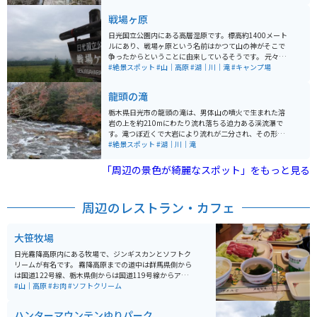
んあるのでツーリングで疲れた体を癒すのにはもってこ
いです。
戦場ヶ原
日光国立公園内にある高層湿原です。標高約1400メート
ルにあり、戦場ヶ原という名前はかつて山の神がそこで
争ったからということに由来しているそうです。 元々は
湖だったところが、今は湿原になっています。とても広
#絶景スポット
#山｜高原
#湖｜川｜滝
#キャンプ場
く、周りを歩ける歩道もあるので、歩いて周りを1週す
ることもできます。
龍頭の滝
栃木県日光市の龍頭の滝は、男体山の噴火で生まれた溶
岩の上を約210mにわたり流れ落ちる迫力ある渓流瀑で
す。滝つぼ近くで大岩により流れが二分され、その形が
竜の頭に見えることから名が付いたといわれています。
#絶景スポット
#湖｜川｜滝
春の新緑、夏の涼しさ、秋の紅葉と季節ごとに異なる景
観が楽しめ、特に紅葉時期は渓谷の色彩が美しく人気で
「周辺の景色が綺麗なスポット」をもっと見る
す。滝のすぐそばには茶屋があり、上から滝を眺められ
る展望スポットとしても人気があります。駐車場が整備
されているためバイクでも訪れやすく、周辺には中禅寺
周辺のレストラン・カフェ
湖や戦場ヶ原などツーリングに最適な景勝地がそろって
います。
大笹牧場
日光霧降高原内にある牧場で、ジンギスカンとソフトク
リームが有名です。 霧降高原までの道中は群馬県側から
は国道122号線、栃木県側からは国道119号線からアク
セス出来ます。駐車場も広いです。 周辺には、日光東照
#山｜高原
#お肉
#ソフトクリーム
宮やいろは坂、中禅寺湖、日光市内から霧降高原へアク
セスするワインディングロードなどツーリングスポット
ハンターマウンテンゆりパーク