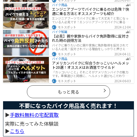
モトスポット
2023-05-07
で、正しいサビ落とし剤を使う必要があります。この記
バイク用品
4
事ではサビの種類から対処法、オススメのサビ取り剤を
エンジニアブーツでバイクに乗るのは危険？快
まとめました。
適に乗る方法とオススメブーツも紹介
エンジニアブーツでバイクに乗って大丈夫？と気になっ
ている人必見です！エンジニアブーツでバイクに乗るメ
リットデメリット、おすすめのブーツまで徹底解説しま
モトスポット
2024-12-04
す。ファッション性が高く、バイクに乗っている時もそ
バイク知識
1
うじゃない時もかっこよくキメたい人にオススメです。
【必見】親や家族からバイク免許取得に反対さ
れた時の説得方法
バイクに乗りたいのに親や家族に免許取得を反対されて
いる人必見！反対されている理由をしっかりと押さえて
おけば相手に理解してもらえます。無闇に説得するので
モトスポット
2024-04-11
はなく、誠意を持って対応することが大切です。この記
バイク用品
5
事では理由や説得の手順、テクニックをまとめました。
アメリカンバイクに似合うかっこいいヘルメッ
ト20選！オススメはお洒落でワイルド
「カッコいいこと」それこそがアメリカンバイクの魅力
です。車種選びと同様に、ヘルメット選びもこだわりた
いところですよね。アメリカンバイクの魅力をもっと引
モトスポット
2024-06-03
き立ててくれるオススメのヘルメットを紹介します。
もっと見る
不要になったバイク用品高く売れます！
▶︎
手数料無料の宅配買取
実際に売ってみた体験談
▶︎
こちら