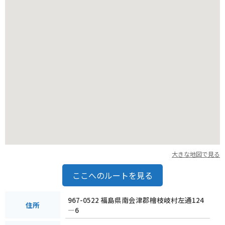
ングは、きっと忘れられない思い出になるはずです。公園内は
比較的平坦で歩きやすいですが、日差しが強い時期もあるの
で、帽子やサングラス、水分補給を忘れずに。また、山間部の
ため、朝晩は冷え込むこともありますので、羽織るものがある
と安心です。
公園の周辺には、地元の食材を使った料理を楽しめる飲食店
や、特産品を扱うお店もあります。福島県ならではの味覚を堪
能するのも、旅の楽しみの一つです。
ミニ尾瀬公園で、都会の喧騒を忘れ、心ゆくまで自然を満喫し
てみてはいかがでしょうか。きっと、リフレッシュできること
間違いなしです。
大きな地図で見る
ここへのルートを見る
967-0522 福島県南会津郡檜枝岐村左通124
住所
―6