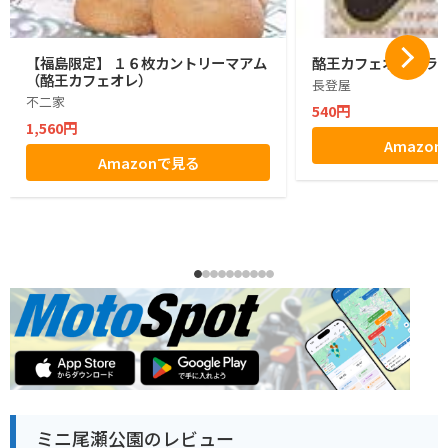
【福島限定】 １６枚カントリーマアム
酪王カフェオレクラン
（酪王カフェオレ）
長登屋
不二家
540円
1,560円
Amazo
Amazonで見る
ミニ尾瀬公園のレビュー