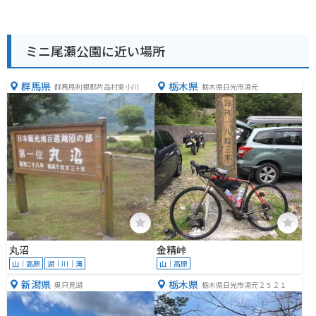
ミニ尾瀬公園に近い場所
群馬県
栃木県
群馬県利根郡片品村東小川
栃木県日光市湯元
丸沼
金精峠
山｜高原
湖｜川｜滝
山｜高原
新潟県
栃木県
奥只見湖
栃木県日光市湯元２５２１