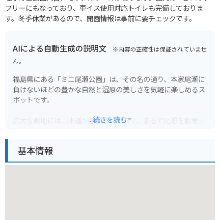
フリーにもなっており、車イス使用対応トイレも完備しておりま
す。冬季休業があるので、開園情報は事前に要チェックです。
AIによる自動生成の説明文
※内容の正確性は保証されていませ
ん。
福島県にある「ミニ尾瀬公園」は、その名の通り、本家尾瀬に
負けないほどの豊かな自然と湿原の美しさを気軽に楽しめるス
ポットです。
...続きを読む
広大な敷地には、木道が整備されており、まるで尾瀬を散策し
ているかのような気分を味わえます。春にはニッコウキスゲの
大群落が黄色い絨毯のように広がり、息をのむほどの絶景が広
基本情報
がります。夏は緑豊かな湿原、秋は紅葉と、四季折々の自然の
移ろいを感じられるのも魅力です。展望台からは、公園全体を
見渡すことができ、その壮大なパノラマに感動することでしょ
う。
バイクでのツーリングにも最適なロケーションです。周辺に
は、風光明媚な道が多く、ミニ尾瀬公園を目的地としたツーリ