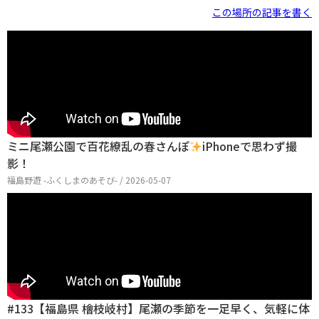
この場所の記事を書く
ミニ尾瀬公園で百花繚乱の春さんぽ
iPhoneで思わず撮
影！
福島野遊 -ふくしまのあそび- / 2026-05-07
#133【福島県 檜枝岐村】尾瀬の季節を一足早く、気軽に体