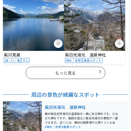
奥只見湖
奥日光湯元 温泉神社
湖｜川｜滝
ダム
神社｜寺院
絶景スポット
もっと見る
周辺の景色が綺麗なスポット
奥日光湯元 温泉神社
栃木県日光市湯元の温泉街の一角にある神社です。 ひな
びた神社ですが、階段を登ると奥日光湯元の景色が一望
できます。 近くには、無料の駐車場や公衆トイレもある
ほか、カフェもあります。 温泉宿、立ち寄り湯がたくさ
#神社｜寺院
#絶景スポット