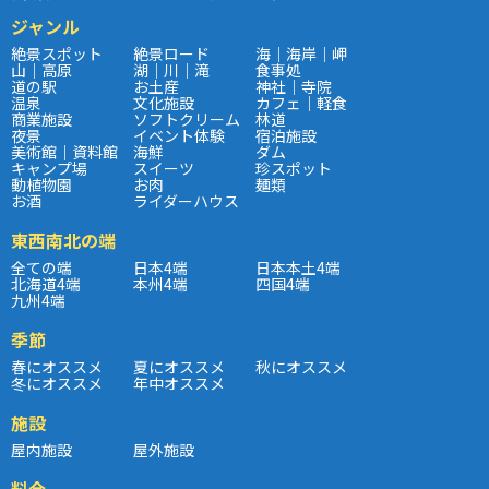
ジャンル
絶景スポット
絶景ロード
海｜海岸｜岬
山｜高原
湖｜川｜滝
食事処
道の駅
お土産
神社｜寺院
温泉
文化施設
カフェ｜軽食
商業施設
ソフトクリーム
林道
夜景
イベント体験
宿泊施設
美術館｜資料館
海鮮
ダム
キャンプ場
スイーツ
珍スポット
動植物園
お肉
麺類
お酒
ライダーハウス
東西南北の端
全ての端
日本4端
日本本土4端
北海道4端
本州4端
四国4端
九州4端
季節
春にオススメ
夏にオススメ
秋にオススメ
冬にオススメ
年中オススメ
施設
屋内施設
屋外施設
料金