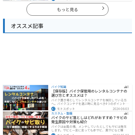
し、四季折々の景色を楽しめるスポットが多数ありま
す。バイクで東海にツーリングに行く際は参考にしてく
ださい。
もっと見る
オススメ記事
バイク知識
0
【保存版】バイク保管用のレンタルコンテナの
選び方とオススメは？
バイク置き場としてレンタルコンテナを検討している方
へ。バイクコンテナを選ぶ時に見るべき4つのポイントと
オススメのレンタルコンテナ会社を徹底解説。これさえ
モトスポット
2024-06-03
読めば自分に最適なレンタルコンテナを見つけることが
カスタム・整備
1
できます。
バイクのサビ落としはどれがおすすめ？サビの
発生原因や対策も紹介
バイクは金属の塊、メンテしていたとしてもサビは発生
します。サビと一言に言っても赤サビ、黒サビなど種類
があります。サビごとに有効なサビ落とし剤は違うの