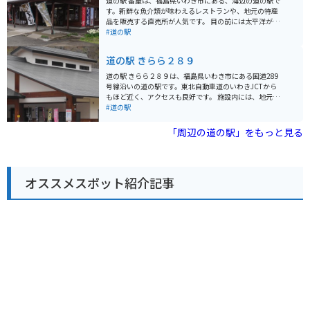
道の駅 番屋は、福島県いわき市にある、海辺の道の駅で
す。 周辺には、温泉施設やキャンプ場などもありますの
す。新鮮な魚介類が味わえるレストランや、地元の特産
で、観光の拠点としても最適です。
品を販売する直売所が人気です。 目の前には太平洋が広
がり、潮風を感じながら食事や休憩を楽しむことができ
#道の駅
ます。また、バイクスタンドも設置されているので、ツ
ーリングの休憩場所としても最適です。周辺には、塩屋
道の駅 きらら２８９
埼灯台やアクアマリンふくしまなど、観光スポットも点
在しています。 名物は、新鮮な魚介類を使った海鮮丼
道の駅 きらら２８９は、福島県いわき市にある国道289
や、地元産のわかめを使った「わかめソフトクリーム」
号線沿いの道の駅です。東北自動車道のいわきJCTから
です。
もほど近く、アクセスも良好です。 施設内には、地元で
とれた新鮮な野菜や果物を販売する農産物直売所や、お
#道の駅
土産コーナー、レストランなどがあります。 農産物直売
所では、地元の農家が丹精込めて作った新鮮な野菜や果
「周辺の道の駅」をもっと見る
物がずらりと並び、お土産にはもちろんのこと、旅の思
い出に、新鮮な地元の味を楽しむのも良いでしょう。 ま
た、レストランでは、地元の食材をふんだんに使った料
理を楽しむことができます。 バイクで訪れる場合は、駐
オススメスポット紹介記事
車場も広く、休憩場所としても最適です。道の駅 きらら
２８９は、ドライブやツーリングの休憩スポットとし
て、ぜひ立ち寄ってみてください。