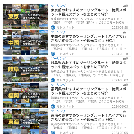
ツーリング
0
東京都のおすすめツーリングルート！絶景スポ
ットや観光スポットをまとめて紹介
東京都のおすすめツーリングルートをまとめました！
「西部」「中部」「東部（都心）」の3つのルート紹介し
ます。西に行けば奥多摩の自然、東に行けば都心スポッ
モトスポット
2023-03-28
トと、自然も街も楽しめるスポットが多数あります。バ
ツーリング
1
イクで東京都にツーリングに行く際は参考にしてくださ
中国のおすすめツーリングルート！バイクで行
い。
きたい絶景スポットや観光スポット紹介
中国のおすすめツーリングスポットをまとめました！
「鳥取県」「島根県」「岡山県」「広島県」「山口県」
の各県の観光地紹介します。自然豊かな山々や湖、温泉
モトスポット
2023-09-10
地が点在し、四季折々の景色を楽しめるスポットが多数
ツーリング
0
あります。バイクで中国にツーリングに行く際は参考に
岐阜県のおすすめツーリングルート！絶景スポ
してください。
ットや観光スポットをまとめて紹介
岐阜県のおすすめツーリングルートをまとめました！
「北部」「南東部」「南西部」の3つのルート紹介しま
す。自然豊かな山が充実しており、山を生かした施設や
モトスポット
2023-03-02
グルメ、絶景スポットなど、自然を満喫するツーリング
ツーリング
0
ができます。バイクで岐阜県にツーリングに行く際は参
福岡県のおすすめツーリングルート！絶景スポ
考にしてください。
ットや観光スポットをまとめて紹介
福岡県のおすすめツーリングルートをまとめました！
「北部」「東部」「西部」「南部」の4つのルート紹介し
ます。豊かな自然から歴史ある名所、グルメまで多彩な
モトスポット
2024-06-03
魅力が詰まっており、様々な楽しみ方ができます。バイ
ツーリング
1
クで福岡県にツーリングに行く際は参考にしてくださ
東海のおすすめツーリングルート！バイクで行
い。
きたい絶景スポットや観光スポット紹介
東海のおすすめツーリングスポットをまとめました！
「岐阜県」「静岡県」「愛知県」「三重県」の各県の観
光地紹介します。自然豊かな山々や湖、温泉地が点在
モトスポット
2023-09-05