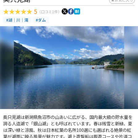
5
（口コミ1件）
#湖｜川｜滝
#ダム
奥只見湖は新潟県魚沼市の山あいに広がる、国内最大級の貯水量を
誇る人造湖で「銀山湖」とも呼ばれています。春は残雪と新緑、夏
は深い緑と涼風、秋は日本紅葉の名所100選にも選ばれる絶景の紅
葉が湖面に映る風景が魅力です。湖上遊覧船は周遊コースや片道コ