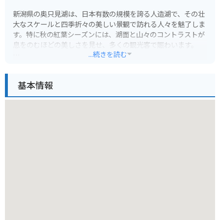
新潟県の奥只見湖は、日本有数の規模を誇る人造湖で、その壮
大なスケールと四季折々の美しい景観で訪れる人々を魅了しま
す。特に秋の紅葉シーズンには、湖面と山々のコントラストが
息をのむほどの美しさを見せ、多くの観光客で賑わいます。
...続きを読む
湖畔には遊覧船が運航しており、船上からしか見られない絶景
を楽しむことができます。特に、奥只見シルバーラインを走り
基本情報
抜けてたどり着く奥只見ダムからの眺めは圧巻です。ダムの迫
力ある姿と、その先に広がるエメラルドグリーンの湖面は、都
会の喧騒を忘れさせてくれるでしょう。
バイクでのツーリングにも最適なエリアです。奥只見シルバー
ラインは、トンネルが多く、カーブも多いため、運転技術を試
しながら景観を楽しむことができます。ただし、トンネル内は
照明が少ない場所もあるため、ヘッドライトの点灯や安全運転
を心がけてください。また、標高が高いため、夏でも朝晩は冷
え込むことがあります。防寒対策をしっかり行い、万全の装備
でツーリングをお楽しみください。
周辺には、奥只見丸山スキー場（夏はハイキングコースとして
も利用可能）や、銀山平（ぎんざんだいら）などの見どころも