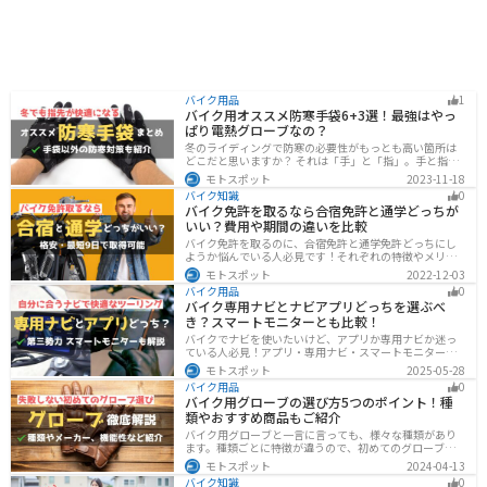
バイク用品
1
バイク用オススメ防寒手袋6+3選！最強はやっ
ぱり電熱グローブなの？
冬のライディングで防寒の必要性がもっとも高い箇所は
どこだと思いますか？ それは「手」と「指」。手と指が
冷えてしまうと、防寒ジャケットをいくら着込んでも寒
モトスポット
2023-11-18
さから逃れることはできません。そんな防寒の要となる
バイク知識
0
オススメ防寒手袋を紹介します。
バイク免許を取るなら合宿免許と通学どっちが
いい？費用や期間の違いを比較
バイク免許を取るのに、合宿免許と通学免許どっちにし
ようか悩んでいる人必見です！それぞれの特徴やメリッ
トデメリットをまとめました。早く安く免許取得したい
モトスポット
2022-12-03
なら合宿免許、他人と関わらず取りたいなら通学免許が
バイク用品
0
オススメです。自分に合った免許取得方法を選んでくだ
バイク専用ナビとナビアプリどっちを選ぶべ
さいね。
き？スマートモニターとも比較！
バイクでナビを使いたいけど、アプリか専用ナビか迷っ
ている人必見！アプリ・専用ナビ・スマートモニターの
メリット、デメリット、どんな人にオススメなのかを解
モトスポット
2025-05-28
説します。自分に合ったナビを見つけて快適なツーリン
バイク用品
0
グライフを送りましょう！
バイク用グローブの選び方5つのポイント！種
類やおすすめ商品もご紹介
バイク用グローブと一言に言っても、様々な種類があり
ます。種類ごとに特徴が違うので、初めてのグローブ選
びで失敗しないように、しっかりと理解して選ぶように
モトスポット
2024-04-13
しましょう。この記事では、特徴やメリットデメリッ
バイク知識
0
ト、有名メーカーなど初心者が知っておくべきことをま