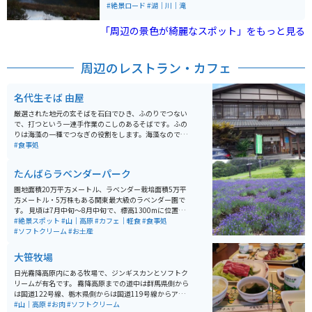
り非常に美しいです。特に秋は紅葉が写りまた格別で
#絶景ロード
#湖｜川｜滝
す。
「周辺の景色が綺麗なスポット」をもっと見る
周辺のレストラン・カフェ
名代生そば 由屋
厳選された地元の玄そばを石臼でひき、ふのりでつない
で、打つという一連手作業のこしのあるそばです。ふの
りは海藻の一種でつなぎの役割をします。海藻なのでツ
ルツルとした舌触りで喉越しも気持ちいい。観光で食事
#食事処
処として賑わう十日町市の代表的なお店です。
たんばらラベンダーパーク
園地面積20万平方メートル、ラベンダー栽培面積5万平
方メートル・5万株もある関東最大級のラベンダー園で
す。 見頃は7月中旬～8月中旬で、標高1300mに位置す
るので涼しいです。園内には、見わたすかぎりのラベン
#絶景スポット
#山｜高原
#カフェ｜軽食
#食事処
ダーや、カラフルな花々を並べた彩の丘、一面に咲くひ
#ソフトクリーム
#お土産
まわりなどフォトスポットが充実しています。 また、来
場者のおよそ2人に1人が食するラベンダーソフトクリー
大笹牧場
ムをはじめ、新登場の冷やしラベンダーラーメンなど、
味覚でもラベンダーを楽しめるオリジナルメニューがた
日光霧降高原内にある牧場で、ジンギスカンとソフトク
くさんあります。 その他にも、畑に咲いているラベンダ
リームが有名です。 霧降高原までの道中は群馬県側から
ーお持ち帰りできるラベンダー摘取り体験や、ラベンダ
は国道122号線、栃木県側からは国道119号線からアク
ーを使用したオリジナルグッズなど、ラベンダーを感じ
セス出来ます。駐車場も広いです。 周辺には、日光東照
#山｜高原
#お肉
#ソフトクリーム