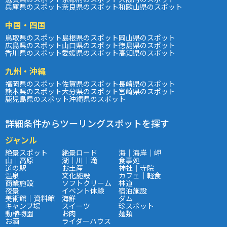
兵庫県のスポット
奈良県のスポット
和歌山県のスポット
中国・四国
鳥取県のスポット
島根県のスポット
岡山県のスポット
広島県のスポット
山口県のスポット
徳島県のスポット
香川県のスポット
愛媛県のスポット
高知県のスポット
九州・沖縄
福岡県のスポット
佐賀県のスポット
長崎県のスポット
熊本県のスポット
大分県のスポット
宮崎県のスポット
鹿児島県のスポット
沖縄県のスポット
詳細条件からツーリングスポットを探す
ジャンル
絶景スポット
絶景ロード
海｜海岸｜岬
山｜高原
湖｜川｜滝
食事処
道の駅
お土産
神社｜寺院
温泉
文化施設
カフェ｜軽食
商業施設
ソフトクリーム
林道
夜景
イベント体験
宿泊施設
美術館｜資料館
海鮮
ダム
キャンプ場
スイーツ
珍スポット
動植物園
お肉
麺類
お酒
ライダーハウス