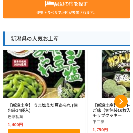
周辺の宿を探す
楽天トラベルで地図が表示されます。
新潟県の人気お土産
【新潟土産】 うま塩えだ豆あられ (個
【新潟土産】カントリ
包装14袋入)
ご味（個包装16枚入
チップクッキー
岩塚製菓
不二家
1,400円
1,750円