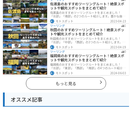
際は参考にしてください。
佐渡島のおすすめツーリングルート！絶景スポ
ットや観光スポットをまとめて紹介
佐渡島のおすすめツーリングルートをまとめました！
「北部」「南部」の2つのルート紹介します。豊かな自然
と歴史的なスポット、トキなどの貴重な動物を見られる
モトスポット
2023-04-23
スポットが多数あります。バイクで佐渡島にツーリング
ツーリング
1
に行く際は参考にしてください。
秋田のおすすめツーリングルート！絶景スポッ
トや観光スポットをまとめて紹介
秋田県のおすすめツーリングルートをまとめました！
「北部」「中部」「西部」の3つのルート紹介します。自
然豊かな山々や湖、温泉地が点在し、四季折々の景色を
モトスポット
2023-04-19
楽しめるスポットが多数あります。バイクで秋田県にツ
ツーリング
0
ーリングに行く際は参考にしてください。
福岡県のおすすめツーリングルート！絶景スポ
ットや観光スポットをまとめて紹介
福岡県のおすすめツーリングルートをまとめました！
「北部」「東部」「西部」「南部」の4つのルート紹介し
ます。豊かな自然から歴史ある名所、グルメまで多彩な
モトスポット
2024-06-03
魅力が詰まっており、様々な楽しみ方ができます。バイ
クで福岡県にツーリングに行く際は参考にしてくださ
い。
もっと見る
オススメ記事