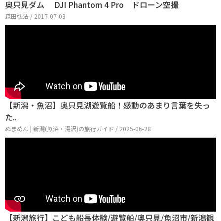
奥只見ダム DJI Phantom 4 Pro ドローン空撮
森田弘法 / 2017-07-03
【新潟・魚沼】奥只見湖遊覧船！感動のあまり言葉を失っ
た..
ぬまめん | 新潟(魚沼・湯沢)の旅行ガイド / 2025-06-28
【新潟旅行】こども船長体験/遊覧船/奥只見/魚沼市/新潟観