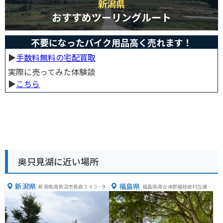
新潟県
おすすめツーリングルート
不要になったバイク用品高く売れます！
▶︎
手数料無料の宅配買取
実際に売ってみた体験談
▶︎
こちら
奥只見湖に近い場所
新潟県
福島県
新潟県南魚沼市長森３４３−９
福島県南会津郡檜枝岐村左通12
4―6