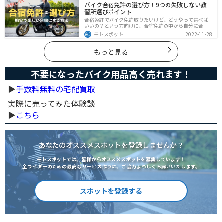
バイク合宿免許の選び方！9つの失敗しない教
とめました。
習所選びポイント
合宿免許でバイク免許取りたいけど、どうやって選べば
いいの？という方向けに、合宿免許の中から自分に合っ
た教習所を選ぶ方法をまとめました。押さえるべきポイ
モトスポット
2022-11-28
ントは9つです。料金をできるだけ抑えたり、旅行も兼ね
て楽しみたい人必見です！
もっと見る
不要になったバイク用品高く売れます！
▶︎
手数料無料の宅配買取
実際に売ってみた体験談
▶︎
こちら
あなたのオススメスポットを登録しませんか？
モトスポットでは、皆様からオススメスポットを募集しています！
全ライダーのための最高なサービス作りに、ご協力よろしくお願いいたします。
スポットを登録する