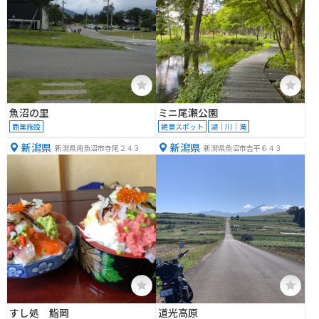
魚沼の里
ミニ尾瀬公園
商業施設
絶景スポット
湖｜川｜滝
新潟県
新潟県
新潟県南魚沼市寺尾２４３
新潟県魚沼市吉平６４３
すし処 鮨岡
道光高原