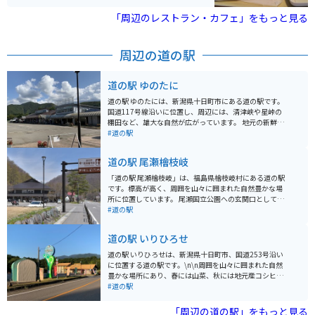
られるお土産も充実しています。
宮やいろは坂、中禅寺湖、日光市内から霧降高原へアク
セスするワインディングロードなどツーリングスポット
「周辺のレストラン・カフェ」をもっと見る
も多数あります。
周辺の道の駅
道の駅 ゆのたに
道の駅 ゆのたには、新潟県十日町市にある道の駅です。
国道117号線沿いに位置し、周辺には、清津峡や星峠の
棚田など、雄大な自然が広がっています。 地元の新鮮な
野菜や果物が販売されている直売所は、観光客に人気で
#道の駅
す。特産品である魚沼産コシヒカリを使った、おにぎり
やお弁当も人気です。食堂では、へぎそばなどの地元グ
道の駅 尾瀬檜枝岐
ルメも堪能できます。 バイクで訪れる場合、道の駅 ゆの
たには、広い駐車場が完備されているので安心です。周
「道の駅 尾瀬檜枝岐」は、福島県檜枝岐村にある道の駅
辺には、ワインディングロードが続くため、ツーリング
です。標高が高く、周囲を山々に囲まれた自然豊かな場
にも最適なエリアです。ただし、山間部のため、天候に
所に位置しています。 尾瀬国立公園への玄関口として知
は注意が必要です。 周辺には、温泉施設も充実している
られており、多くの登山客が訪れます。また、檜枝岐村
#道の駅
ので、旅の疲れを癒すのに最適です。自然豊かな環境
は「檜枝岐歌舞伎」でも有名です。 道の駅には、地元の
で、ゆっくりと過ごしたい方におすすめの道の駅です。
食材を使ったレストランや、特産品を販売する売店があ
道の駅 いりひろせ
ります。檜枝岐そばや山菜料理などが人気です。バイク
で訪れる場合は、駐車場も広々としているので安心で
道の駅 いりひろせは、新潟県十日町市、国道253号沿い
す。 周辺には、温泉施設やキャンプ場などもありますの
に位置する道の駅です。\n\n周囲を山々に囲まれた自然
で、観光の拠点としても最適です。
豊かな場所にあり、春には山菜、秋には地元産コシヒカ
リの新米を使ったおにぎりなどが人気です。\n\nまた、
#道の駅
併設されている「いろりの里」では、地元産のそば粉を
使った手打ちそばや、山菜料理が味わえます。\n\n特
「周辺の道の駅」をもっと見る