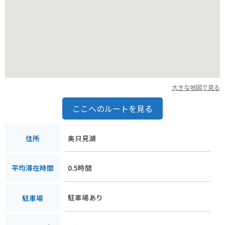
あります。銀山平は、ブナの原生林に囲まれ、静かで落ち着い
た雰囲気を持つ場所です。宿泊施設もあり、ゆったりと自然を
満喫したい方におすすめです。
奥只見湖周辺の特産品としては、地元の山菜や、新鮮な川魚な
どが挙げられます。特に、秋に採れるキノコ類は風味豊かで、
訪れた際にはぜひ味わってみてください。また、お土産物店で
は、地元の工芸品なども見つけることができます。都会では味
大きな地図で見る
わえない、雄大な自然と静寂に包まれた奥只見湖で、心癒され
るひとときをお過ごしください。
ここへのルートを見る
奥只見湖
住所
0.5時間
平均滞在時間
駐車場あり
駐車場