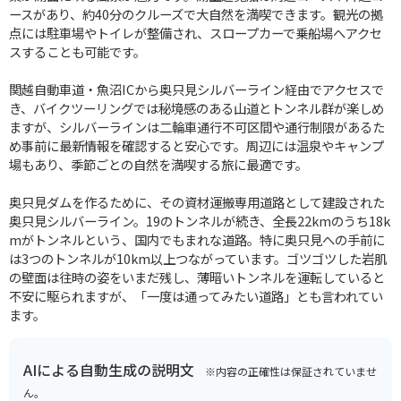
ースがあり、約40分のクルーズで大自然を満喫できます。観光の拠
点には駐車場やトイレが整備され、スロープカーで乗船場へアクセ
スすることも可能です。
関越自動車道・魚沼ICから奥只見シルバーライン経由でアクセスで
き、バイクツーリングでは秘境感のある山道とトンネル群が楽しめ
ますが、シルバーラインは二輪車通行不可区間や通行制限があるた
め事前に最新情報を確認すると安心です。周辺には温泉やキャンプ
場もあり、季節ごとの自然を満喫する旅に最適です。
奥只見ダムを作るために、その資材運搬専用道路として建設された
奥只見シルバーライン。19のトンネルが続き、全長22kmのうち18k
mがトンネルという、国内でもまれな道路。特に奥只見への手前に
は3つのトンネルが10km以上つながっています。ゴツゴツした岩肌
の壁面は往時の姿をいまだ残し、薄暗いトンネルを運転していると
不安に駆られますが、「一度は通ってみたい道路」とも言われてい
ます。
AIによる自動生成の説明文
※内容の正確性は保証されていませ
ん。