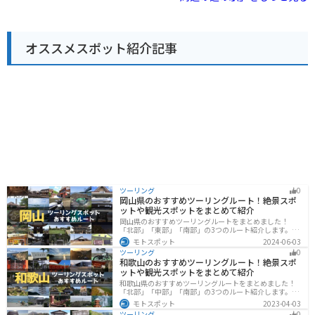
に、十日町市は豪雪地帯としても知られており、冬には
雪深く積もった風景を楽しむこともできます。\n\nバイ
クでのツーリングにも最適な場所で、雄大な景色を眺め
ながらの走行は格別です。ただし、山間部のため、天候
オススメスポット紹介記事
の変化には注意が必要です。\n\n【おすすめポイント】
\n* 新潟名物のコシヒカリを使ったおにぎり\n* 地元産そ
ば粉を使った手打ちそば\n* 春の山菜、秋のきのこな
ど、季節の味覚\n\n周辺には、清津峡や星峠の棚田な
ど、景勝地も多く点在しています。
ツーリング
0
岡山県のおすすめツーリングルート！絶景スポ
ットや観光スポットをまとめて紹介
岡山県のおすすめツーリングルートをまとめました！
「北部」「東部」「南部」の3つのルート紹介します。岡
山市や倉敷市など、歴史ある街並みも魅力的で、バイク
モトスポット
2024-06-03
ツーリングに最適なスポットが多数あります。バイクで
ツーリング
0
岡山県にツーリングに行く際は参考にしてください。
和歌山のおすすめツーリングルート！絶景スポ
ットや観光スポットをまとめて紹介
和歌山県のおすすめツーリングルートをまとめました！
「北部」「中部」「南部」の3つのルート紹介します。海
と山に囲まれた自然豊かなエリアが広がり、様々な楽し
モトスポット
2023-04-03
み方ができます。バイクで和歌山県にツーリングに行く
ツーリング
0