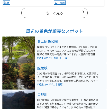
海鮮
山｜高原
もっと見る
周辺の景色が綺麗なスポット
ミニ尾瀬公園
尾瀬をコンパクトにまとめた植物園。3つのエリアに大
別され、それぞれのエリアには花々が季節ごとに咲き、
尾瀬の雰囲気を一足先に味わえます。公園内の管理棟2階
には、尾瀬の自然を生涯愛し続けた理学博士武田久吉メ
#絶景スポット
#湖｜川｜滝
モリアルホールがあります。園内は一部バリアフリーに
もなっており、車イス使用対応トイレも完備しておりま
照葉峡
す。冬季休業があるので、開園情報は事前に要チェック
です。
11の滝がある渓谷です。毎年10月半ば頃には紅葉が美し
く、道路に沿って美しい景色が広がっているので、走り
ながらでも楽しめます。要所要所に路肩があり、バイク
を停めることができます。 遊歩道などはないので、路肩
#絶景ロード
#山｜高原
に停めて、ガードレール沿いから見て楽しむ場所です。
関東の奥入瀬とも呼ばれ、まさしく秘境と呼ぶにふさわ
只見川
しい場所。夏でも深緑と公言ならではの涼しい気候を楽
しむことができます。
田子倉湖から会津若松に向かう道路で、川面と道路の段
差があまりありません。川の流れが穏やかで、風が無い
時など湖面が鏡のようになり、対岸の山々が反射して写