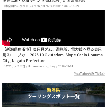
奥只見湖・樹海ライン 国道352号 / 新潟県魚沼市
日本全国のんびりドライブch / KENZOUNA8C / 2025-10-19
【新潟県魚沼市】奥只見ダム、遊覧船、電力館へ登る奥只
見スロープカー 2025.10 Okutadami Slope Car in Uonuma
City, Niigata Prefecture
ヒダマリノミ日誌 / Hidamarinomi_diary / 2026-08-01
YouTubeの利用規約
新潟県
ツーリングスポット一覧