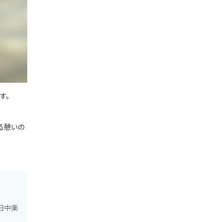
す。
る憩いの
日中楽