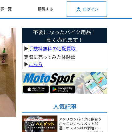
記事一覧
投稿する
ログイン
不要になったバイク用品！
高く売れます！
▶︎
手数料無料の宅配買取
実際に売ってみた体験談
▶︎
こちら
人気記事
アメリカンバイクに似合う
かっこいいヘルメット20
選！オススメはお洒落でワ
モトスポット