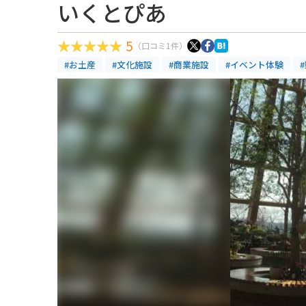
いくとぴあ
5
（口コミ1件）
#お土産
#文化施設
#商業施設
#イベント体験