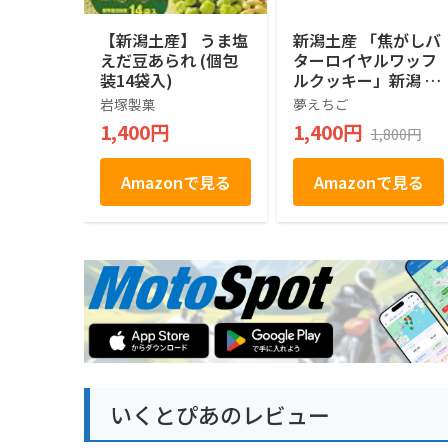
【新潟土産】 うま塩
新潟土産 「焦がしバ
えだ豆あられ (個包
ターロイヤルワッフ
装14袋入)
ルクッキー」新潟 お
土産 お菓子
岩塚製菓
夢えちご
1,400円
1,400円
1,800円
Amazonで見る
Amazonで見る
いくとぴあのレビュー