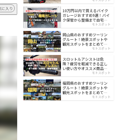
イルド
気に入り
10万円以内で買えるバイク
ガレージおすすめ9選！バイ
ク保管から整備まで自宅で
楽々
モトスポット
岡山県のおすすめツーリン
グルート！絶景スポットや
観光スポットをまとめて紹
介
モトスポット
スロットルアシストは危
険？疲労を軽減できる正し
い使い方やオススメ商品を
紹介
モトスポット
福岡県のおすすめツーリン
グルート！絶景スポットや
観光スポットをまとめて紹
介
モトスポット