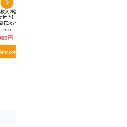
4枚入2箱＋1枚お
越後製菓 新潟の星
新潟土産 「
け付き】ガトー 専
甘から 80g
ずわいがに
 夏花火パイ 全国
い」30枚 (
越後製菓
子大博覧会金賞 新
新潟 お土産
dmoon
夢えちご
295円
限定 長岡花火 お
680円
1,600円
産 合計9枚
Amazonで見る
Amazonで見る
Amazo