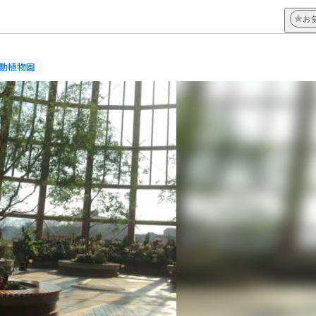
お
#動植物園