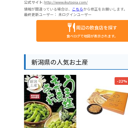
公式サイト:
http://www.ikutopia.com/
情報が間違っている場合は、
こちら
から修正をお願いします。
最終更新ユーザー：
未ログインユーザー
周辺の飲食店を探す
食べログで地図が表示されます。
新潟県の人気お土産
-22%