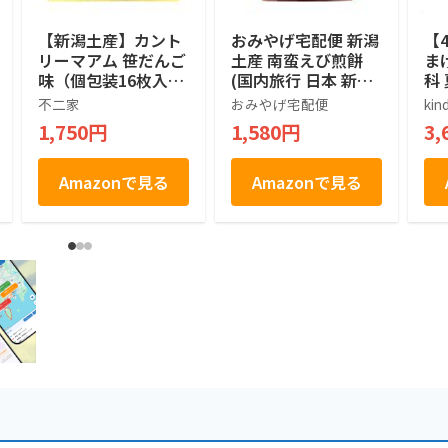
【新潟土産】カント
おみやげ宅配便 新潟
【
リーマアム 笹だんご
土産 南蛮えび煎餅
ま
味（個包装16枚入）
(国内旅行 日本 新潟
科
不二家チョコチッ
お土産）
菓
不二家
おみやげ宅配便
kin
プクッキー
潟
1,750円
1,580円
3,
土
Amazonで見る
Amazonで見る