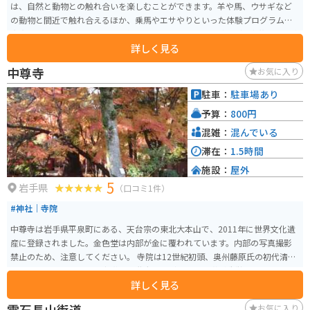
は、自然と動物との触れ合いを楽しむことができます。羊や馬、ウサギなど
の動物と間近で触れ合えるほか、乗馬やエサやりといった体験プログラムも
充実しています。また、バター作りや農場野菜の収穫体験など、家族連れで楽
詳しく見る
しめるアクティビティが豊富に用意されています。国の重要文化財にも指定
されており、畜産の歴史を知ることもできます。 園内には、ガイド付きツア
中尊寺
お気に入り
ーもあり、通常は立ち入ることができない生産現場や100年の森などを見学で
きます。特に、国の重要文化財に指定されている牛舎やサイロは必見です。農
駐車：
駐車場あり
場産の新鮮な食材を使った料理が堪能できるレストランやカフェがあり、こ
予算：
800円
こでしか味わえないメニューが揃っています。岩手山を背景にした美しい景
色を楽しみながら、一日中ゆったりと過ごせるスポットです。
混雑：
混んでいる
滞在：
1.5時間
施設：
屋外
5
岩手県
（口コミ1件）
#神社｜寺院
中尊寺は岩手県平泉町にある、天台宗の東北大本山で、2011年に世界文化遺
産に登録されました。金色堂は内部が金に覆われています。内部の写真撮影
禁止のため、注意してください。 寺院は12世紀初頭、奥州藤原氏の初代清衡
公によって建立され、多宝塔や二階大堂など多くの堂塔が造営されました。
詳しく見る
その目的は、前九年役・後三年役という長い戦乱で亡くなった人々の霊を慰
め、仏国土を建築することでした。 14世紀に堂塔の多くは焼失しましたが、
雫石長山街道
お気に入り