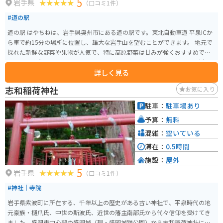
5
岩手県
（口コミ1件）
#道の駅
道の駅 はやちねは、岩手県奥州市にある道の駅です。東北自動車道 平泉ICか
ら車で約15分の場所に位置し、雄大な岩手山を望むことができます。 地元で
採れた新鮮な野菜や果物が人気で、特に高原野菜は甘みが強くおすすめで
す。また、岩手県産のブランド肉を使用した焼肉レストランや、地元食材を
詳しく見る
使った郷土料理を提供するレストランもあります。 バイクで訪れる場合、駐
車場も広く停めやすいので安心です。道の駅 はやちねは、岩手山や周辺の観
志和稲荷神社
お気に入り
光スポットへのアクセスも良く、観光拠点としても便利です。
駐車：
駐車場あり
予算：
無料
混雑：
空いている
滞在：
0.5時間
施設：
屋外
5
岩手県
（口コミ1件）
#神社｜寺院
岩手県紫波町に所在する、千年以上の歴史がある古い神社で、平泉時代の地
元豪族・樋爪氏、中世の斯波氏、近世の藩主南部氏から代々信仰を受けてき
ました。盛岡市中心部の盛岡城（現・盛岡城跡公園）から志和稲荷神社に向