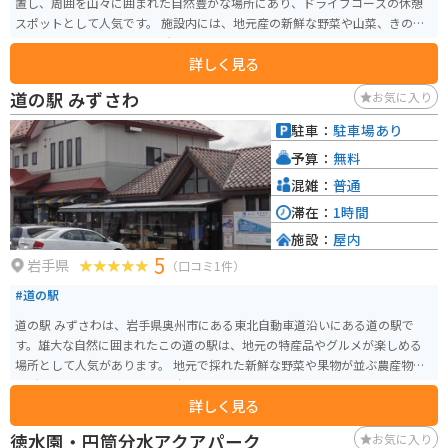
置し、周囲を山々に囲まれた自然豊かな場所にあり、ドライブコースの休憩
スポットとして人気です。 施設内には、地元産の新鮮な野菜や山菜、きのこ
などを販売する農産物直売所や、そばやうどん、ラーメンなどが味わえる食
詳しく見る
堂があります。特に、地元産のそば粉を使った手打ちそばはおすすめです。
また、区界高原は、春には桜、秋には紅葉の名所としても知られており、ツ
道の駅 みずさわ
お気に入り
ーリングにも最適なエリアです。道の駅には、バイクスタンドも設置されて
いるので、安心してバイクを停めることができます。 周辺には、区界高原牧
駐車：
駐車場あり
場や、なだらかな山容が美しい区界三山のひとつ、五葉山など、自然を満喫
予算：
無料
できるスポットも点在しています。
混雑：
普通
滞在：
1時間
施設：
屋内
5
岩手県
（口コミ1件）
#道の駅
道の駅 みずさわは、岩手県奥州市にある東北自動車道沿いにある道の駅で
す。雄大な自然に囲まれたこの道の駅は、地元の特産品やグルメが楽しめる
場所として人気があります。 地元で採れた新鮮な野菜や果物が並ぶ農産物直
売所は、道の駅 みずさわの魅力のひとつです。旬の味覚を味わえるとあっ
詳しく見る
て、多くの観光客で賑わいます。また、岩手県産のブランド米「ひとめぼれ」
を使ったおにぎりや、地元産のそば粉を使った手打ちそばなど、地元の味が
徳水園・円筒分水アクアパーク
お気に入り
楽しめるのも魅力です。 バイクで訪れる際には、道の駅 みずさわは休憩場所