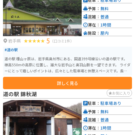
駐車：
駐車場あり
旅の疲れを癒すことができます。売店には、遠野のお菓子や民芸品、地元で
予算：
無料
採れた新鮮な野菜などが販売されています。 バイクで訪れる際は、道の駅か
ら遠野市内へのアクセスも良く、観光拠点としても便利です。広い駐車場が
混雑：
普通
あるので、ゆったりと休憩することができます。周辺道路は走りやすく、景
滞在：
1時間
色も良いので、ツーリングにもおすすめです。
施設：
屋内
5
岩手県
（口コミ1件）
#道の駅
道の駅 種山ヶ原は、岩手県奥州市にある、国道399号線沿いの道の駅です。
標高550mの高原に位置し、雄大な岩手山と奥羽山脈を一望できます。 ライダ
ーにとって嬉しいポイントは、広々とした駐車場と休憩スペースです。長距
離のツーリングで疲れた体を休めるのに最適です。また、周辺には景観の良
詳しく見る
いワインディングロードが続くため、バイクでのツーリングにもおすすめで
す。 地元の特産品販売所では、新鮮な野菜や果物、手打ちそば、地元産のブ
道の駅 錦秋湖
お気に入り
ランド肉「いわて短角牛」を使った料理などが楽しめます。特に、岩手山麓
で育った牛乳を使用したソフトクリームは、濃厚な味わいで人気です。 展望
駐車：
駐車場あり
台からは、四季折々の美しい景色を楽しむことができます。春には、可憐な
予算：
無料
高山植物が咲き乱れ、夏には、緑豊かな山々が目に鮮やかです。秋には、
山々が赤や黄色に染まり、冬には、雪化粧した岩手山が雄大です。 道の駅 種
混雑：
普通
山ヶ原は、自然を満喫しながら、地元のグルメや文化に触れることができる
滞在：
1時間
スポットです。