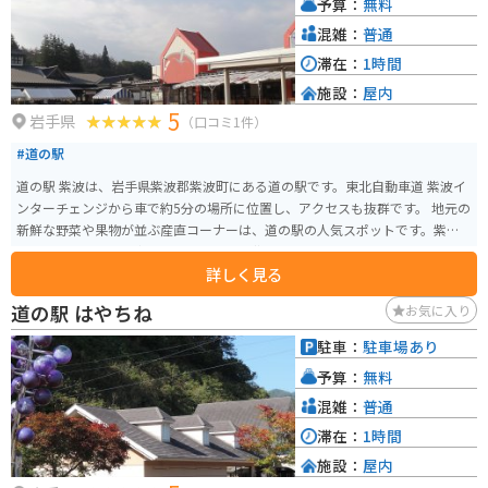
予算：
無料
でも安心して楽しむことができます。
混雑：
普通
滞在：
1時間
施設：
屋内
5
岩手県
（口コミ1件）
#道の駅
道の駅 紫波は、岩手県紫波郡紫波町にある道の駅です。東北自動車道 紫波イ
ンターチェンジから車で約5分の場所に位置し、アクセスも抜群です。 地元の
新鮮な野菜や果物が並ぶ産直コーナーは、道の駅の人気スポットです。紫波
町の特産品である「南部せんべい」や「紫波ワイン」も販売しており、お土
詳しく見る
産探しにも最適です。レストランでは、地元食材をふんだんに使った料理を
楽しむことができます。 バイクで訪れる場合、道の駅には広々とした駐車場
道の駅 はやちね
お気に入り
が完備されているので安心です。周辺には、美しい田園風景が広がってお
り、ツーリングにもおすすめのエリアです。特に、春には「オガール紫波」
駐車：
駐車場あり
の桜並木が美しく、多くのライダーが訪れます。道の駅 紫波は、地元の魅力
予算：
無料
が詰まったスポットなので、ぜひ一度訪れてみてください。
混雑：
普通
滞在：
1時間
施設：
屋内