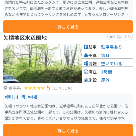
盛岡市と雫石町にまたがるダムで、周辺には広域公園、運動公園なども整備
されています。御所湖を一周する形で道路が通っており、美しい御所湖を眺
めながら仲間とともにツーリングを楽しめます。もちろんソロツーリングに
もおすすめ。周囲を一周する為にかかる時間は30分～45分です。各所に橋も
詳しく見る
かかっており、20分～30分程度のツーリングも可能です。 夏は緑が豊かで心
が癒され、国道をツーリングするよりも涼しい環境です。盛岡駅からも30分
矢櫃地区水辺園地
お気に入り
程度で行くことができ、盛岡駅からのアクセスも非常に良好です。 交通量は
環境のわりに比較的多いため、道路に停車した状態での愛車撮影は危険で
駐車：
駐車場あり
す。所々に無料駐車場や公共トイレが整備されているため、そちらで撮影活
予算：
無料
動や休憩が取りやすいです。冬期間は除雪が不十分であったり、トイレの水
凍結防止のため、開放していない可能性が高いため、注意が必要です。 各広
混雑：
空いている
域公園内の駐車場は平均で30台～40台程停められる広い駐車場が完備されて
滞在：
1時間
います。駐車場があり、道路も広く、夏の避暑ツーリングにおすすめです。
施設：
屋外
5
岩手県
（口コミ1件）
#湖｜川｜滝
#林道
矢櫃（やびつ）地区水辺園地は、岩手県雫石町にある自然豊かな公園で、岩
手県立御所湖広域公園の一部です。この公園は、矢櫃川の清流に触れ合える
設計がされており、春のミズバショウから秋の紅葉まで、様々な野草や木々
の花や新緑、紅葉を楽しむことができます。 公園内には、ミズバショウを観
詳しく見る
察できるウッドデッキが設置されており、暖かい季節には美しい自然の中で