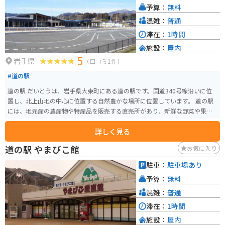
予算：
無料
混雑：
普通
滞在：
1時間
施設：
屋内
5
岩手県
（口コミ1件）
#道の駅
道の駅 だいとうは、岩手県大東町にある道の駅です。国道340号線沿いに位
置し、北上山地の中心に位置する自然豊かな場所に位置しています。 道の駅
には、地元産の農産物や特産品を販売する直売所があり、新鮮な野菜や果
物、山菜、きのこ、手作りの加工品など、地元の味が楽しめます。 大東町
詳しく見る
は、岩手県内でも有数のそばの産地として知られており、道の駅でもそばを
使ったメニューが人気です。特産の「大東そば」は、香りが高くコシが強い
道の駅 やまびこ館
お気に入り
のが特徴で、そば好きにはぜひ味わっていただきたい一品です。また、地元
産の食材をふんだんに使った料理を提供するレストランもあり、郷土料理を
駐車：
駐車場あり
堪能することができます。 道の駅には、情報コーナーや休憩スペースも併設
予算：
無料
されており、ドライブの休憩に最適です。周辺には、温泉やキャンプ場など
の観光スポットも点在しており、自然を満喫したい方にもおすすめです。 バ
混雑：
普通
イクで訪れる方は、道の駅の駐車場は広く、バイクも駐車しやすいので安心
滞在：
1時間
です。周辺の道路は、山間部を走るワインディングロードで、景色も楽しめ
施設：
屋内
ます。ただし、冬季は積雪や路面凍結の恐れがあるので注意が必要です。 大