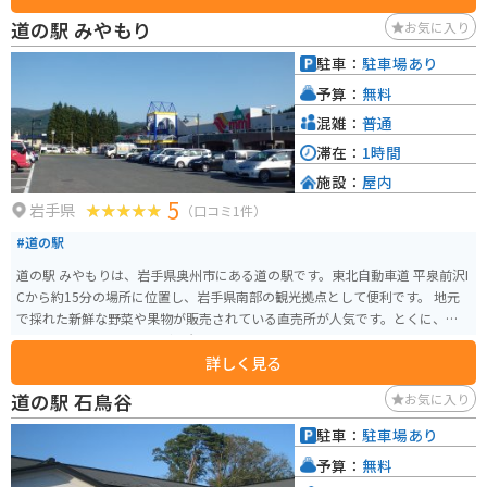
きます。また、周辺には宮沢賢治記念館や宮沢賢治童話村といった関連施設
道の駅 みやもり
お気に入り
もあり、賢治ファンにはたまらないスポットです。駐車場があり、混雑はほ
とんどありません。近くにはトイレも完備しています。
駐車：
駐車場あり
予算：
無料
混雑：
普通
滞在：
1時間
施設：
屋内
5
岩手県
（口コミ1件）
#道の駅
道の駅 みやもりは、岩手県奥州市にある道の駅です。東北自動車道 平泉前沢I
Cから約15分の場所に位置し、岩手県南部の観光拠点として便利です。 地元
で採れた新鮮な野菜や果物が販売されている直売所が人気です。とくに、江
刺りんごやひとめぼれなど、岩手県を代表する農産物は見逃せません。 レス
詳しく見る
トランでは、地元食材をふんだんに使った料理を楽しむことができます。お
すすめは、前沢牛を使った牛丼や、江刺りんごを使ったアップルパイです。
道の駅 石鳥谷
お気に入り
バイクで訪れる際には、道の駅 みやもりは広々とした駐車場があるので安心
です。周辺には、世界遺産の平泉や、温泉地として知られる花巻温泉郷など、
駐車：
駐車場あり
観光スポットも豊富です。 道の駅 みやもりは、地元の特産品を味わうことが
予算：
無料
でき、観光の拠点としても最適な場所です。