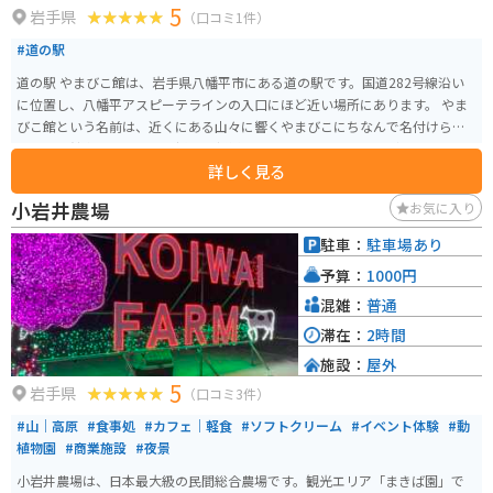
5
東町周辺の観光スポットとしては、岩手県指定天然記念物で樹齢約1,000年の
岩手県
（口コミ1件）
「大トチノキ」や、日本最大級の鍾乳洞である「龍泉洞」、南部藩の城下町
#道の駅
として栄えた「盛岡城跡公園」などがあります。 大東町の名産品としては、
先述の「大東そば」の他に、きのこや山菜、雑穀なども有名です。地元の食
道の駅 やまびこ館は、岩手県八幡平市にある道の駅です。国道282号線沿い
材を使ったお土産も道の駅で購入できます。 自然豊かな大東町で、地元の味
に位置し、八幡平アスピーテラインの入口にほど近い場所にあります。 やま
覚や景色を楽しみながら、道の駅 だいとうでゆっくりと休憩してみてはいか
びこ館という名前は、近くにある山々に響くやまびこにちなんで名付けられ
がでしょうか。
ました。館内には、地元で採れた新鮮な野菜や山菜、きのこなどを販売する
詳しく見る
農産物直売所や、八幡平市の特産品を販売するお土産コーナーがあります。
また、レストランでは、地元産の食材を使った郷土料理や麺類などを楽しむ
小岩井農場
お気に入り
ことができます。 バイクで訪れる場合、駐車場は広く、休憩スペースもある
ので、ツーリングの休憩場所としても最適です。八幡平アスピーテライン
駐車：
駐車場あり
は、絶景のワインディングロードとして知られており、多くのライダーに人
予算：
1000円
気があります。周辺には、八幡平温泉郷や安比渓谷など、観光スポットも豊富
です。 やまびこ館で販売されている名産品としては、八幡平ポークを使った
混雑：
普通
ハムやソーセージ、地元産のりんごを使ったジュースなどが人気です。ま
滞在：
2時間
た、レストランでは、八幡平ポークを使った豚丼や、地元産のきのこを使っ
施設：
屋外
たきのこ汁などがおすすめです。
5
岩手県
（口コミ3件）
#山｜高原
#食事処
#カフェ｜軽食
#ソフトクリーム
#イベント体験
#動
植物園
#商業施設
#夜景
小岩井農場は、日本最大級の民間総合農場です。観光エリア「まきば園」で