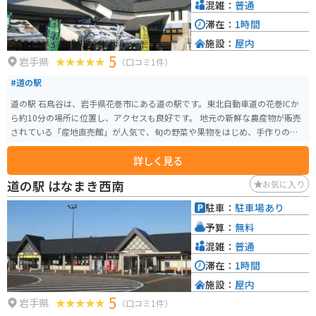
混雑：
普通
滞在：
1時間
施設：
屋内
5
岩手県
（口コミ1件）
#道の駅
道の駅 石鳥谷は、岩手県花巻市にある道の駅です。東北自動車道の花巻ICか
ら約10分の場所に位置し、アクセスも良好です。 地元の新鮮な農産物が販売
されている「産地直売館」が人気で、旬の野菜や果物をはじめ、手作りの加
工品など、お土産探しにも最適です。 また、併設されている「レストラン銀
詳しく見る
河高原」では、地元産の食材をふんだんに使用した料理を楽しむことができ
ます。 バイクで訪れる場合、道の駅には広い駐車場が完備されているので安
道の駅 はなまき西南
お気に入り
心です。周辺には、宮沢賢治童話村や花巻温泉郷など、観光スポットも点在し
ているので、ツーリングの拠点としてもおすすめです。 道の駅 石鳥谷は、地
駐車：
駐車場あり
元の魅力が詰まった施設なので、ぜひ立ち寄ってみてください。
予算：
無料
混雑：
普通
滞在：
1時間
施設：
屋内
5
岩手県
（口コミ1件）