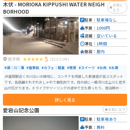
の散策が楽しめます。公園の美しい景観は、写真撮影のスポットとしても人
木伏 - MORIOKA KIPPUSHI WATER NEIGH
お気に
気があります。 駐車場は第一から第三まであり、それぞれ5台～10台分のス
入り
BORHOOD
ペースが整備されています。
駐車：
駐車場なし
予算：
1000円
混雑：
空いている
滞在：
1時間
施設：
屋内
5
岩手県
（口コミ1件）
#湖｜川｜滝
#食事処
#カフェ｜軽食
#夜景
#スイーツ
#お肉
#お酒
JR盛岡駅近くの川沿いの緑地に、コンテナを改装した飲食店が並ぶスポット
です。各店舗それぞれおしゃれで個性的です。目の前に一級河川北上川と岩手
山が広がります。ドライブやツーリングの途中で立ち寄ったり、宿泊時の食
事目的もオススメです。駅すぐなので、ホテルや公共駐車場多数あります。東
詳しく見る
北自動車道の盛岡ICや盛岡南ICからも近いです。
愛宕山記念公園
お気に入り
駐車：
駐車場あり
予算：
無料