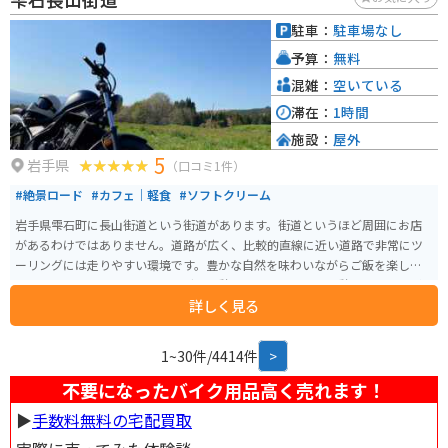
金色堂をはじめとする3000点以上の国宝や重要文化財が現存し、東日本随一
の平安仏教美術の宝庫とされています。 中尊寺の表参道である月見坂は樹齢3
駐車：
駐車場なし
50～400年の杉が並び、その多くは江戸時代に伊達藩によって植樹されたも
予算：
無料
のです。月見坂を登ると、本堂の手前左側に「弁慶堂」（正式には「愛宕
堂」とも呼ばれる）があり、武蔵坊弁慶の木像や弁慶と義経にまつわる像が
混雑：
空いている
安置されています。 拝観時間は3月1日から11月3日までが8:30～17:00、11月
滞在：
1時間
4日から2月末日までが8:30～16:30です。拝観料は大人800円、高校生500
施設：
屋外
円、中学生300円、小学生200円です。
5
岩手県
（口コミ1件）
#絶景ロード
#カフェ｜軽食
#ソフトクリーム
岩手県雫石町に長山街道という街道があります。街道というほど周囲にお店
があるわけではありません。道路が広く、比較的直線に近い道路で非常にツ
ーリングには走りやすい環境です。豊かな自然を味わいながらご飯を楽しめ
るカフェもあります。ツーリングの休憩と昼食やコーヒー休憩をとることが
詳しく見る
できます。 自然を味わいながら、まったりゆっくりとツーリングするには、
とっておきのスポットです。小岩井農場へのアクセスも良好で、お子様との
タンデムツーリングと共に動物とのふれあい体験などもおすすめです。ま
1~30件/4414件
>
た、長山街道から小岩井農場へ向かう道中や、小岩井農場周辺は、春になる
と盛大な桜並木が待ち受けています！夏の避暑もおすすめですが、春のお花
不要になったバイク用品高く売れます！
見と共にツーリングを楽しむこともできます！ 道中に整備されている駐車場
▶︎
手数料無料の宅配買取
はないため、休憩などは『花工房らら倶楽部』様脇の駐車場をご利用いただ
くのがおすすめです。（※お店を利用するお客様も利用している駐車場です