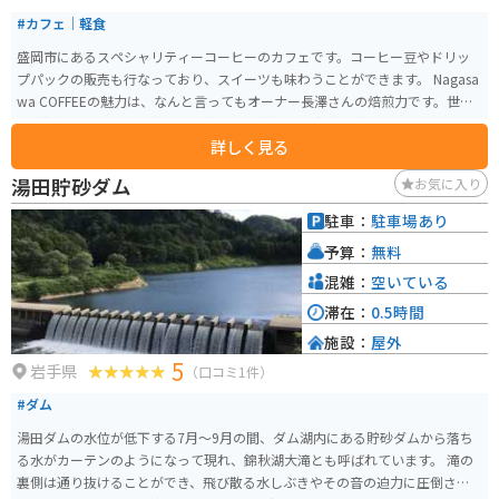
#カフェ｜軽食
盛岡市にあるスペシャリティーコーヒーのカフェです。コーヒー豆やドリッ
プパックの販売も行なっており、スイーツも味わうことができます。 Nagasa
wa COFFEEの魅力は、なんと言ってもオーナー長澤さんの焙煎力です。世界
へ影響を与えた20人に選ばれた方で、世界的にも有名な方です。また、コー
詳しく見る
ヒー豆やスイーツは、時期によって入れ替わっていくのも、いつ行っても違
った楽しみ方ができます。盛岡駅からバスで10分ほど、徒歩20分程度でアク
湯田貯砂ダム
お気に入り
セスも良いです。
駐車：
駐車場あり
予算：
無料
混雑：
空いている
滞在：
0.5時間
施設：
屋外
5
岩手県
（口コミ1件）
#ダム
湯田ダムの水位が低下する7月～9月の間、ダム湖内にある貯砂ダムから落ち
る水がカーテンのようになって現れ、錦秋湖大滝とも呼ばれています。 滝の
裏側は通り抜けることができ、飛び散る水しぶきやその音の迫力に圧倒され