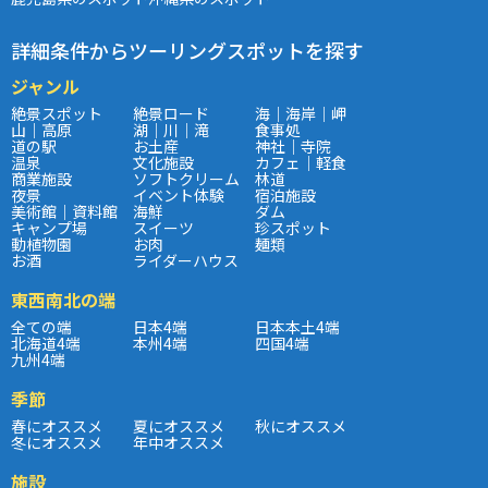
詳細条件からツーリングスポットを探す
ジャンル
絶景スポット
絶景ロード
海｜海岸｜岬
山｜高原
湖｜川｜滝
食事処
道の駅
お土産
神社｜寺院
温泉
文化施設
カフェ｜軽食
商業施設
ソフトクリーム
林道
夜景
イベント体験
宿泊施設
美術館｜資料館
海鮮
ダム
キャンプ場
スイーツ
珍スポット
動植物園
お肉
麺類
お酒
ライダーハウス
東西南北の端
全ての端
日本4端
日本本土4端
北海道4端
本州4端
四国4端
九州4端
季節
春にオススメ
夏にオススメ
秋にオススメ
冬にオススメ
年中オススメ
施設