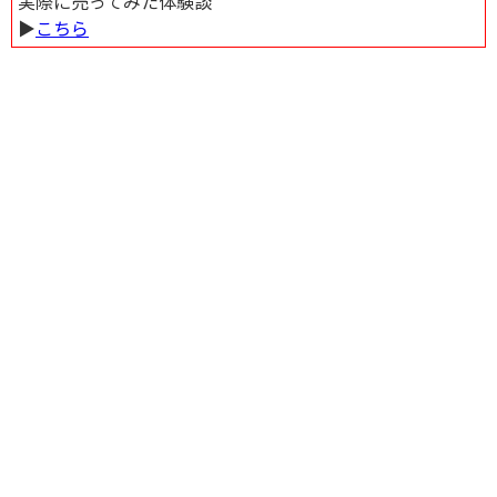
実際に売ってみた体験談
ので、混雑時は十分にご注意ください。）交通量は多くありませんが、道路
▶︎
こちら
への駐停車はお気を付けください。