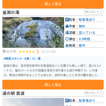
詳しく見る
す。くるみ餅が絶品です。一人で行っても家族や友人と行っても、十分楽しめ
る場所です。
釜淵の滝
お気に入り
駐車：
駐車場あり
予算：
無料
混雑：
空いている
滞在：
0.5時間
施設：
屋外
5
岩手県
（口コミ1件）
#絶景スポット
#湖｜川｜滝
釜淵の滝は、岩手県花巻市の花巻温泉近くに位置する美しい滝で、高さ8.5メ
ートル、幅30メートルの大岩盤を清流が流れ落ちる姿が特徴です。この滝
は、賢治の詩碑があることでも知られ、自然の美しさと文学の趣を感じられ
る場所です。 滝の周辺には森林が広がり、木漏れ日の中を散策できる遊歩道
詳しく見る
が整備されています。約20分の手軽な散策コースで、自然を満喫しながらゆ
ったりと歩くことができます。春から秋にかけては新緑や紅葉が楽しめます。
道の駅 紫波
お気に入り
特に春の新緑の時期や秋の紅葉シーズンは、多くの観光客が訪れる人気スポ
ットです。花巻温泉から徒歩圏内にあるため、温泉旅行と合わせて訪れるの
駐車：
駐車場あり
にも最適です。駐車場から滝までは徒歩でアクセスでき、脚力に自信がない方