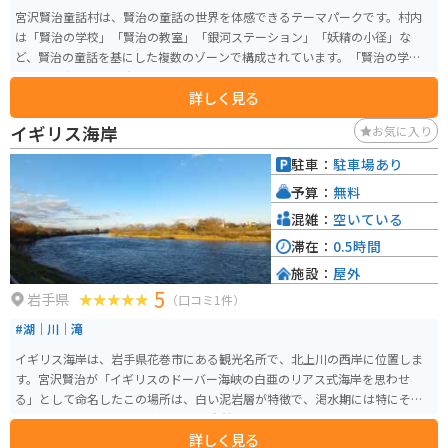
宮沢賢治童話村は、賢治の童話の世界を体感できるテーマパークです。村内
は「賢治の学校」「賢治の教室」「銀河ステーション」「妖精の小径」な
ど、賢治の童話を基にした複数のゾーンで構成されています。「賢治の学校」
では、宇宙や天空、大地をテーマにした展示があり、訪れる人々が賢治の幻
詳しく見る
想的な世界を楽しみながら学ぶことができます。ま た、「賢治の教室」には
ログハウスが並び、植物や動物、星に関する展示がされています。季節ごと
イギリス海岸
お気に入り
に開催されるライトアップイベントも人気で、夜の童話村は幻想的な雰囲気
に包まれます。自然豊かな環境で、散策やピクニックも楽しめます。また、園
駐車：
駐車場あり
内にはおみやげ屋さんもあり、賢治に関連するグッズや地元の特産品を購入
予算：
無料
することができます。宮沢賢治の作品やその世界観を深く楽しめるこの童話
村は、文学ファンにとって必見のスポットです。
混雑：
空いている
滞在：
0.5時間
施設：
屋外
5
岩手県
（口コミ1件）
#湖｜川｜滝
イギリス海岸は、岩手県花巻市にある観光名所で、北上川の西岸に位置しま
す。宮沢賢治が「イギリスのドーバー海峡の白亜のリアス式海岸を思わせ
る」として命名したこの場所は、白い泥岩層が特徴で、渇水期には特にその
美しい姿を見せます。 見どころは、自然の美しさと文学的な背景です。川沿
詳しく見る
いに設けられた遊歩道を散策しながら、宮沢賢治の世界観を感じることがで