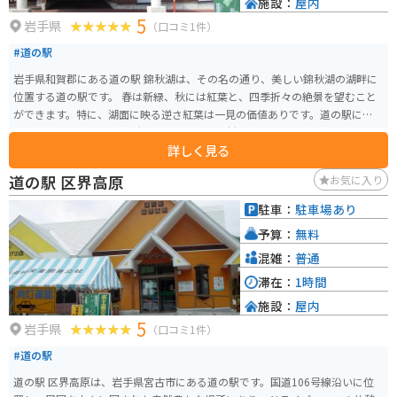
施設：
屋内
5
岩手県
（口コミ1件）
#道の駅
岩手県和賀郡にある道の駅 錦秋湖は、その名の通り、美しい錦秋湖の湖畔に
位置する道の駅です。 春は新緑、秋には紅葉と、四季折々の絶景を望むこと
ができます。特に、湖面に映る逆さ紅葉は一見の価値ありです。道の駅には、
レストランや特産品販売所があり、地元の食材を使った料理や、お土産にぴ
詳しく見る
ったりな特産品を購入することができます。 周辺には、キャンプ場や温泉施
設もあるので、宿泊してゆっくりと過ごすのもおすすめです。バイクで訪れ
道の駅 区界高原
お気に入り
る場合、駐車場も広く停めやすいので安心です。 周辺道路は、ワインディン
グロードとしても人気があり、ツーリングにも最適なエリアです。ただし、
駐車：
駐車場あり
山間部のため、天候の変化には注意が必要です。 道の駅 錦秋湖で、雄大な自
予算：
無料
然と触れ合いながら、地元の美味しいものを楽しんでみてはいかがでしょう
か。
混雑：
普通
滞在：
1時間
施設：
屋内
5
岩手県
（口コミ1件）
#道の駅
道の駅 区界高原は、岩手県宮古市にある道の駅です。国道106号線沿いに位