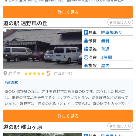
けて整備された藩主の参拝ルートは「志和稲荷街道」として、現在も主要道
詳しく見る
路に数えられています。 神社の鳥居脇には広い駐車場があり、普段は空いて
いるので自由に停められます。鳥居から本殿、そしてその脇の斜面上にある
道の駅 遠野風の丘
お気に入り
「千年の老杉」までは、ゆっくり歩いても15分ほどですが、茅の輪くぐりや
夏場鳥居に付けられる風鈴のおかげで、退屈せず参拝することができます。
駐車：
駐車場あり
近くには温泉施設「ラ・フランス温泉」やブルーベリー農園などの娯楽施設
予算：
無料
も多く、1日中楽しめます。
混雑：
普通
滞在：
1時間
施設：
屋内
5
岩手県
（口コミ1件）
#道の駅
道の駅 遠野風の丘は、岩手県遠野市にある道の駅です。広々とした敷地に
は、地元の特産品を販売するショップやレストラン、温泉施設などが揃って
います。 遠野市は「民話のふるさと」として知られ、道の駅でもカッパや座
敷わらしにまつわるお土産や展示を見ることができます。遠野風の丘から眺
詳しく見る
める景色は素晴らしく、晴れた日には早池峰山を望むこともできます。周辺
には牧場や田園風景が広がり、のどかな雰囲気の中をツーリングするのにも
道の駅 種山ヶ原
お気に入り
最適です。 レストランでは、遠野産の食材を使った郷土料理や、名物のジン
ギスカンを楽しむことができます。また、併設の温泉施設「風の湯」では、