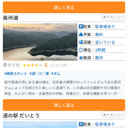
ます。暑い季節には、涼を求めて訪れる気持ちが良いです。
詳しく見る
奥州湖
お気に入り
駐車：
駐車場あり
予算：
無料
混雑：
空いている
滞在：
1時間
施設：
屋外
4
岩手県
（口コミ1件）
#絶景スポット
#湖｜川｜滝
#ダム
岩手県奥州市にある奥州湖は、日本最大規模のロックフィルダムである胆沢
ダムによって形成された美しい人造湖です。この湖は洪水調節や河川環境の
保全、かんがい用水・水道用水の供給、発電など、多様な機能を持つ一方
で、観光スポットとしても人気があります。 奥州湖では、カヌーやカヤッ
詳しく見る
ク、SUP（スタンドアップパドルボード）などのウォーターアクティビティを
楽しむことができます。初心者でもガイドが同乗するツアーがあるため、安
道の駅 だいとう
お気に入り
全に楽しむことができます。湖畔には「奥州湖交流館」があり、胆沢地域の
郷土や歴史、水に関わる文化について学ぶことができます。また、展望台か
駐車：
駐車場あり
らの眺望は絶景で、四季折々の風景が楽しめます。