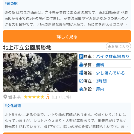
#道の駅
道の駅 はなまき西南は、岩手県花巻市にある道の駅です。東北自動車道 花巻
南ICから車で約5分の場所に位置し、花巻温泉郷や宮沢賢治ゆかりの地へのア
クセスも良好です。 地元の新鮮な農産物が人気で、特に旬を迎える野菜や果
物は格別です。採れたての味が楽しめるので、ぜひお土産に購入してみてく
詳しく見る
ださい。また、併設されているレストランでは、地元食材をふんだんに使っ
た料理を味わえます。おすすめは、花巻産の白金豚を使用した豚丼です。 バ
北上市立公園展勝地
お気に入り
イクで訪れる際は、広い駐車場があるので安心です。周辺には、宮沢賢治童
話村や花巻温泉郷など、観光スポットも充実しています。道の駅 はなまき西
駐車：
バイク駐車場あり
南を拠点に、花巻観光を楽しんでみてはいかがでしょうか。
予算：
無料
混雑：
少し混んでいる
滞在：
3時間
施設：
屋内
5
岩手県
（口コミ1件）
#文化施設
北上川沿いにある公園で、北上や曲の石碑があります。公園ということには
なっていますが、レストハウスあり・大型駐車場ありで、地元民だけでなく
観光客も訪れています。4月下旬に川沿いの桜の街道が素晴らしいです。ま
た、毎朝つきたての餅をレストハウスで食べることも持ち帰ることもできま