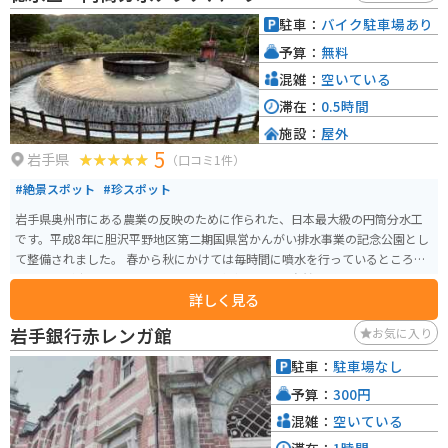
としても最適です。駐車場も広く、トイレも完備されているので、安心して
駐車：
バイク駐車場あり
休むことができます。周辺には、岩手県屈指の景勝地である猊鼻渓や、歴史
予算：
無料
を感じさせる平泉などの観光スポットも点在しており、ツーリングの拠点と
してもおすすめです。
混雑：
空いている
滞在：
0.5時間
施設：
屋外
5
岩手県
（口コミ1件）
#絶景スポット
#珍スポット
岩手県奥州市にある農業の反映のために作られた、日本最大級の円筒分水工
です。平成8年に胆沢平野地区第二期国県営かんがい排水事業の記念公園とし
て整備されました。 春から秋にかけては毎時間に噴水を行っているところを
見ることが出来ます。近くには公園や水車もあり、自然の感じるにはもって
詳しく見る
こいの場所です。トイレもあるので、休憩がてらに観光を楽しめるのでおす
すめです。
岩手銀行赤レンガ館
お気に入り
駐車：
駐車場なし
予算：
300円
混雑：
空いている