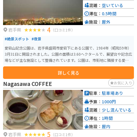
混雑：
空いている
滞在：
0.5時間
施設：
屋外
4
岩手県
（口コミ1件）
#絶景スポット
#夜景
愛宕山記念公園は、岩手県盛岡市愛宕下にある公園で、1984年（昭和59年）
3月31日に開設されました。公園の面積は3.60ヘクタールで、展望台や記念広
場などが主な施設として整備されています。公園は、市街地に隣接する愛宕
山に位置し、平成5年（1993年）に皇太子殿下（現天皇陛下）の御成婚記念
詳しく見る
として整備されました。 愛宕山記念公園の展望台からは、盛岡市内を一望す
ることができ、夜景スポットとしても有名です。メイン広場には、妃殿下雅子
Nagasawa COFFEE
お気に入り
様ゆかりの「ハマナス」が植えられており、公園全体が市民の憩いの場とし
て親しまれています。気軽に散歩に来ることができ、盛岡市内が一望に見渡せ
駐車：
駐車場あり
る市民の憩いの場として位置づけられています。 アクセスは、JR和歌山駅か
予算：
1000円
らバスで40分（雑賀崎遊園下車後、徒歩約15分）または南海和歌山市駅から
バスで40分の位置にあります。また、和歌山ICから車で約25分の距離にあ
混雑：
少し混んでいる
り、駐車場も完備されています。道中は街灯も少なく、道路も広くないた
滞在：
1時間
め、大きな車でのアクセスは注意が必要です。また、愛車撮影的なスポット
施設：
屋内
はなく、駐車場と展望台も少し離れているため、夜景をバックに撮影などは
5
難しいです。
岩手県
（口コミ1件）