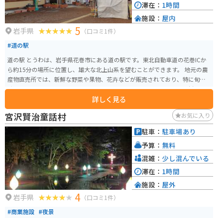
滞在：
1時間
施設：
屋内
5
岩手県
（口コミ1件）
#道の駅
道の駅 とうわは、岩手県花巻市にある道の駅です。東北自動車道の花巻ICか
ら約15分の場所に位置し、雄大な北上山系を望むことができます。 地元の農
産物直売所では、新鮮な野菜や果物、花卉などが販売されており、特に旬の
時期には多くの人で賑わいます。また、レストランでは、地元産の食材を使
詳しく見る
った郷土料理や、そば、うどん、ラーメンなどが楽しめます。 バイクで訪れ
る場合、道の駅には広々とした駐車場が完備されているので安心です。周辺
宮沢賢治童話村
お気に入り
には、花巻温泉郷や宮沢賢治童話村など、観光スポットも点在しているの
で、ツーリングの拠点としても最適です。 道の駅 とうわで、ぜひ地元の美味
駐車：
駐車場あり
しいものを味わったり、雄大な自然を満喫したりしてください。
予算：
無料
混雑：
少し混んでいる
滞在：
1時間
施設：
屋外
4
岩手県
（口コミ1件）
#商業施設
#夜景