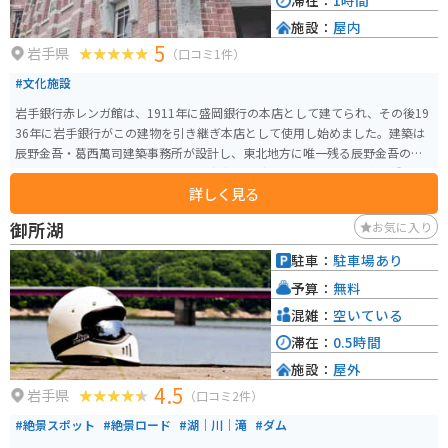
滞在：
1時間
施設：
屋内
5
岩手県
（口コミ1件）
#文化施設
岩手銀行赤レンガ館は、1911年に盛岡銀行の本店として建てられ、その後19
36年に岩手銀行がこの建物を引き継ぎ本店として使用し始めました。建築は
辰野金吾・葛西萬司建築事務所が設計し、東北地方に唯一残る辰野金吾の設
計による作品です。その後1983年に新社屋が完成し、この建物は中ノ橋支店
詳しく見る
となりました。 2012年に銀行業務が終了し、その後約3年半の保存修理工事
を経て、2016年に一般公開され、岩手銀行赤レンガ館としてオープンしまし
御所湖
お気に入り
た。建物自体は国指定の重要文化財で、赤煉瓦製造に緑のドームとルネッサ
ンス風の建物になっています。 館内は「岩手銀行ゾーン」と「盛岡銀行ゾー
駐車：
駐車場あり
ン」に分けられています。無料ゾーンには多目的ホールやライブラリー・ラ
予算：
無料
ウンジが設けられ、盛岡の産業・商業の歴史を紹介しています。有料ゾーン
では、当時の金庫室や応接室などを公開しており、岩手県の金融史や建物の
混雑：
空いている
歴史、構造を映像で紹介するシアターもあります。
滞在：
0.5時間
施設：
屋外
4.5
岩手県
（口コミ2件）
#絶景スポット
#絶景ロード
#湖｜川｜滝
#ダム