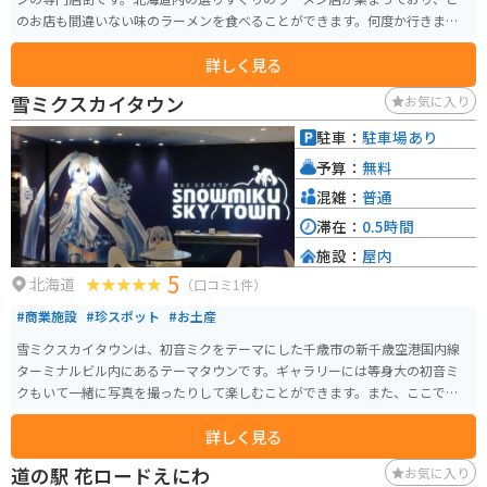
のお店も間違いない味のラーメンを食べることができます。何度か行きまし
たが、個人的には札幌飛燕の我流札幌塩らーめんが一番好みです。
詳しく見る
雪ミクスカイタウン
お気に入り
駐車：
駐車場あり
予算：
無料
混雑：
普通
滞在：
0.5時間
施設：
屋内
5
北海道
（口コミ1件）
#商業施設
#珍スポット
#お土産
雪ミクスカイタウンは、初音ミクをテーマにした千歳市の新千歳空港国内線
ターミナルビル内にあるテーマタウンです。ギャラリーには等身大の初音ミ
クもいて一緒に写真を撮ったりして楽しむことができます。また、ここでし
か買えない初音ミクグッズも多数あり、初音ミクファンは垂涎もの、ファン
詳しく見る
でなくても楽しめるスポットです。
道の駅 花ロードえにわ
お気に入り