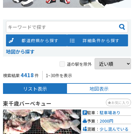
都道府県から探す
詳細条件から探す
地図から探す
道の駅を除外
4418
検索結果
件
1~30件を表示
リスト表示
地図表示
東千歳バーベキュー
お気に入り
駐車：
駐車場あり
予算：
2000円
混雑：
少し混んでいる