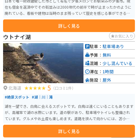
日本で唯一財政破綻した市として有名で夕張メロンでお馴染みの夕張市。現
在も借金を返済中でその街並みは2000年代の前半で時が止まったかのように
廃れている、看板や建物は当時のまま残っていて歴史を感じる事ができる。
廃墟巡りとしては札幌から近くアクセスはしやすいが人間より鹿の方が多く
詳しく見る
完全にゴーストタウンとなっている。倒壊しかけの建物もあるので中に入っ
たりは絶対にしない方がいい。
ウトナイ湖
お気に入り
駐車：
駐車場あり
予算：
無料
混雑：
少し混んでいる
滞在：
1時間
施設：
屋外
5
北海道
（口コミ1件）
#絶景スポット
#湖｜川｜滝
湖を一望でき、白鳥に会えるスポットです。白鳥は遠くにいることもあります
が、高確率で湖の水際にいます。道の駅があり、駐車場やトイレも整備され
ています。グルメやお土産も楽しめます。道路を挟んで向かいには、苫小牧市
ならではのパン屋『三ツ星』もあります。
詳しく見る