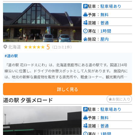
駐車：
駐車場あり
予算：
無料
混雑：
普通
滞在：
1時間
施設：
屋内
5
北海道
（口コミ1件）
#道の駅
「道の駅 花ロードえにわ」は、北海道恵庭市にある道の駅です。国道234号
線沿いに位置し、ドライブの休憩スポットとして人気があります。 施設内に
は、地元の新鮮な農産物を販売する直売所や、軽食コーナー、観光案内所な
どが併設されています。特に、直売所のソフトクリームは絶品と評判で、多
詳しく見る
くの観光客が訪れます。 バイクで訪れる場合、駐車場も広々としているので
安心です。道の駅周辺には、恵庭渓谷やえこりん村など、自然豊かな観光スポ
道の駅 夕張メロード
お気に入り
ットも点在しており、ツーリングの拠点としても最適です。 恵庭市は、花の
苗木の生産が盛んな地域としても知られています。道の駅では、季節ごとに
駐車：
駐車場あり
色とりどりの花々を楽しむことができます。お土産には、地元産の新鮮な野
予算：
無料
菜や花々、花をモチーフにしたお菓子などがおすすめです。
混雑：
普通
滞在：
1時間