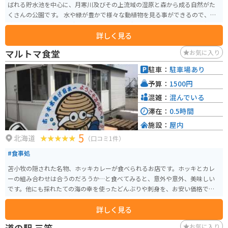
ばれる貯水池を中心に、月寒川及びその上流域の湿原と森から成る自然がた
くさんの公園です。 水や緑が豊かで様々な動植物を見る事ができるので、散
策やバードウォッチングにもおすすめです。夜間はかなり暗いので、懐中電
詳しく見る
灯など装備をお持ちになる事をお勧めします。
マルトマ食堂
お気に入り
駐車：
駐車場あり
予算：
1500円
混雑：
混んでいる
滞在：
0.5時間
施設：
屋内
5
北海道
（口コミ1件）
#食事処
苫小牧の隠された名物、ホッキカレーが食べられるお店です。ホッキとカレ
ーの組み合わせは合うのだろうか…と食べてみると、意外や意外、美味しい
です。他にも採れたての海の幸を使ったどんぶりや刺身を、お安い価格で食
べられます。とても混雑しているお店ですが、並んでも食べたいと思う味で
詳しく見る
す。
道の駅 三笠
お気に入り