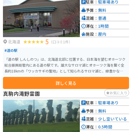
駐車：
駐車場あり
予算：
無料
混雑：
普通
滞在：
1時間
施設：
屋内
5
北海道
（口コミ1件）
#道の駅
「道の駅 しんしのつ」は、北海道北部に位置する、日本海を望むオホーツク
総合振興局管内にある道の駅です。雄大なサロマ湖とオホーツク海を繋ぐ全
長約18kmの「ワッカサギの聖地」として知られるサロマ湖と、緑豊かな原生
花園に囲まれた、自然豊かな場所に位置しています。 道の駅には、地元の新
詳しく見る
鮮な農産物や海産物を販売する直売所があり、特にサロマ湖産のホタテやカ
キ、新鮮な野菜が人気です。レストランでは、地元食材をふんだんに使った
真駒内滝野霊園
お気に入り
料理が楽しめます。サロマ湖を一望できる展望台もあり、休憩スポットとし
ても最適です。 バイクで訪れる場合は、オホーツク海沿岸を走る国道238号
駐車：
駐車場あり
線からアクセスできます。道の駅には広い駐車場が完備されているので安心
予算：
無料
です。周辺には、サロマ湖畔をサイクリングできるレンタサイクル施設や、
キャンプ場などもあり、自然を満喫したいツーリングにもおすすめです。道
混雑：
少し空いている
の駅 しんしのつで、北海道の大自然を満喫してください。
滞在：
0.5時間