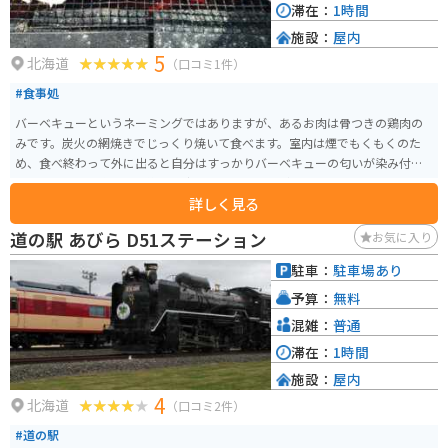
滞在：
1時間
施設：
屋内
5
北海道
（口コミ1件）
#食事処
バーベキューというネーミングではありますが、あるお肉は骨つきの鶏肉の
みです。炭火の網焼きでじっくり焼いて食べます。室内は煙でもくもくのた
め、食べ終わって外に出ると自分はすっかりバーベキューの匂いが染み付い
ています。その為、その後の予定はなかなか入れづらいです。それでも食べた
詳しく見る
い美味しいバーベキューです。
道の駅 あびら D51ステーション
お気に入り
駐車：
駐車場あり
予算：
無料
混雑：
普通
滞在：
1時間
施設：
屋内
4
北海道
（口コミ2件）
#道の駅