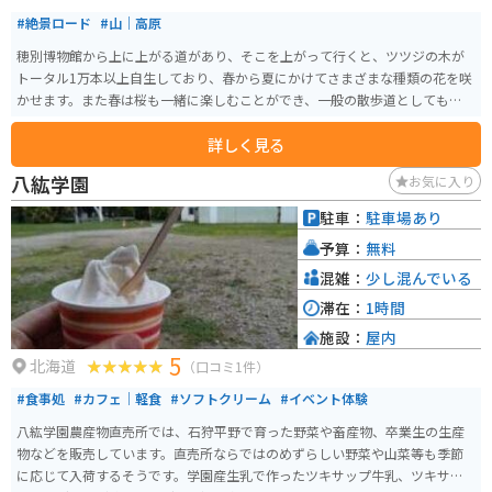
#絶景ロード
#山｜高原
穂別博物館から上に上がる道があり、そこを上がって行くと、ツツジの木が
トータル1万本以上自生しており、春から夏にかけてさまざまな種類の花を咲
かせます。また春は桜も一緒に楽しむことができ、一般の散歩道としてもおす
すめです！
詳しく見る
八紘学園
お気に入り
駐車：
駐車場あり
予算：
無料
混雑：
少し混んでいる
滞在：
1時間
施設：
屋内
5
北海道
（口コミ1件）
#食事処
#カフェ｜軽食
#ソフトクリーム
#イベント体験
八紘学園農産物直売所では、石狩平野で育った野菜や畜産物、卒業生の生産
物などを販売しています。直売所ならではのめずらしい野菜や山菜等も季節
に応じて入荷するそうです。学園産生乳で作ったツキサップ牛乳、ツキサッ