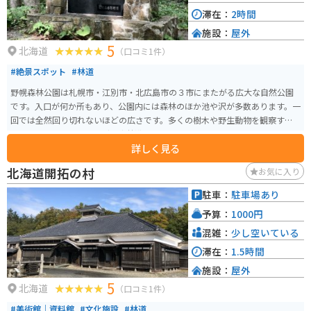
滞在：
2時間
施設：
屋外
5
北海道
（口コミ1件）
#絶景スポット
#林道
野幌森林公園は札幌市・江別市・北広島市の３市にまたがる広大な自然公園
です。入口が何か所もあり、公園内には森林のほか池や沢が多数あります。一
回では全然回り切れないほどの広さです。多くの樹木や野生動物を観察する
こともでき、ウオーキングや森林浴にぴったりのスポットです。
詳しく見る
北海道開拓の村
お気に入り
駐車：
駐車場あり
予算：
1000円
混雑：
少し空いている
滞在：
1.5時間
施設：
屋外
5
北海道
（口コミ1件）
#美術館｜資料館
#文化施設
#林道