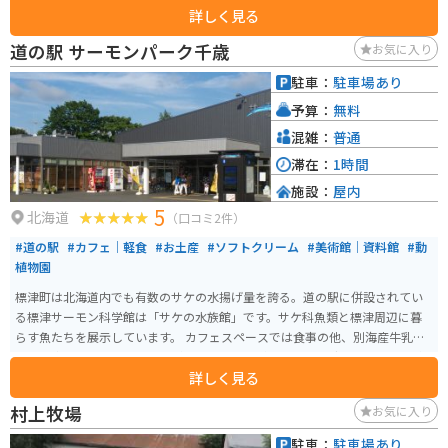
詳しく見る
道の駅 サーモンパーク千歳
お気に入り
駐車：
駐車場あり
予算：
無料
混雑：
普通
滞在：
1時間
施設：
屋内
5
北海道
（口コミ2件）
#道の駅
#カフェ｜軽食
#お土産
#ソフトクリーム
#美術館｜資料館
#動
植物園
標津町は北海道内でも有数のサケの水揚げ量を誇る。道の駅に併設されてい
る標津サーモン科学館は「サケの水族館」です。サケ科魚類と標津周辺に暮
らす魚たちを展示しています。 カフェスペースでは食事の他、別海産牛乳と
標津産牛乳のソフトクリームがあり食べ比べができます。グランドピアノが
詳しく見る
設置されており自由に演奏もできます。
村上牧場
お気に入り
駐車：
駐車場あり