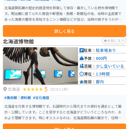
北海道開拓期の歴史的建造物を移築して保存・展示している野外博物館で
す。明治期に建てられた商店や郵便局・旅館・新聞社の他、当時の主産業で
あった漁業の繁栄を承知するニシン御殿などが並び、当時の様子をうかがえ
ます。また、馬車が園内で運行されています。
詳しく見る
北海道博物館
お気に入り
駐車：
駐車場あり
予算：
600円
混雑：
少し空いている
滞在：
1.5時間
施設：
屋内
5
北海道
（口コミ1件）
#美術館｜資料館
#文化施設
北海道を代表する博物館です。石器時代から現代までの資料を通史として展
示・公開しています。ここを見学すると北海道がどういうところなのか、お
およそ理解できます。特にオススメなのは、北海道開拓期の展示で、往時の
人々の生活ぶりをしのぶことができるジオラマや古い民具が展示されていま