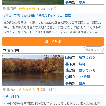
施設：
屋外
5
北海道
（口コミ1件）
#神社｜寺院
#文化施設
#絶景スポット
#山｜高原
真駒内滝野霊園は、札幌市にある公益社団法人運営の公園霊園です。霊園は1
80万㎡もの広大な緑豊かな大地に位置し、安藤忠雄氏が設計した15万株もの
ラベンダーがあり、モアイ像も配置されています。 周辺には滝野すずらん丘
陵公園も近接しており、霊園内には、お食事処や売店、喫茶などの設備が充
詳しく見る
実しています。霊園は暗いというイメージを変え、観光客にも大人気の観光
スポットとなっています。 霊園なのでお墓参りで来る方はたくさんいます
西岡公園
お気に入り
が、観光目的で来る人もいます。訪れる人はモアイ像の写真を取ったりして
います。他にも頭大仏という、頭だけの大仏も見どころです。
駐車：
駐車場あり
予算：
無料
混雑：
空いている
滞在：
0.5時間
施設：
屋外
4
北海道
（口コミ1件）
#湖｜川｜滝
札幌中心部から車で南に30分ほど行ったところにあります。西岡水源池と呼