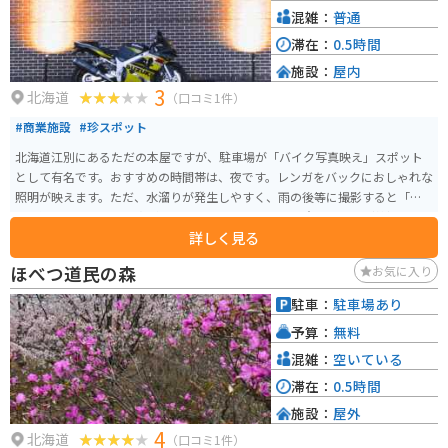
混雑：
普通
滞在：
0.5時間
施設：
屋内
3
北海道
（口コミ1件）
#商業施設
#珍スポット
北海道江別にあるただの本屋ですが、駐車場が「バイク写真映え」スポット
として有名です。おすすめの時間帯は、夜です。レンガをバックにおしゃれな
照明が映えます。ただ、水溜りが発生しやすく、雨の後等に撮影すると「オ
イル漏れ」みたいな写真ができてしまいますのでご注意ください（笑）。
詳しく見る
ほべつ道民の森
お気に入り
駐車：
駐車場あり
予算：
無料
混雑：
空いている
滞在：
0.5時間
施設：
屋外
4
北海道
（口コミ1件）