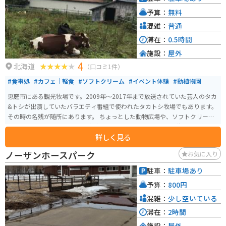
予算：
無料
混雑：
普通
滞在：
0.5時間
施設：
屋外
4
北海道
（口コミ1件）
#食事処
#カフェ｜軽食
#ソフトクリーム
#イベント体験
#動植物園
恵庭市にある観光牧場です。2009年〜2017年まで放送されていた芸人のタカ
&トシが出演していたバラエティ番組で使われたタカトシ牧場でもあります。
その時の名残が随所にあります。 ちょっとした動物広場や、ソフトクリーム
を食べれたり、バター作り体験ができたりもします。恵庭市の街からも離れ
詳しく見る
すぎておらず、車やバイクがあれば行きやすい場所です。
ノーザンホースパーク
お気に入り
駐車：
駐車場あり
予算：
800円
混雑：
少し空いている
滞在：
2時間
施設：
屋外