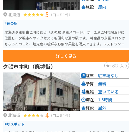
施設：
屋内
5
北海道
（口コミ1件）
#道の駅
北海道夕張郡由仁町にある「道の駅 夕張メロード」は、国道234号線沿いに
位置し、夕張市へのアクセスにも便利な道の駅です。 特産品の夕張メロンは
もちろんのこと、地元産の新鮮な野菜や果物を購入できます。レストランで
は、夕張メロンを使ったソフトクリームやパフェなどのスイーツが人気で
詳しく見る
す。また、ジンギスカンや石窯ピザなど食事も楽しめます。 バイクで訪れる
場合は、道の駅に隣接する「オートキャンプ場メロード」に宿泊するのがお
夕張市本町（廃墟街）
お気に入り
すすめです。広々としたサイトで、快適にキャンプを楽しむことができます。
周辺には、夕張メロンのテーマパーク「夕張メロード」や、夕張市の歴史や
駐車：
駐車場なし
文化に触れることができる「夕張市石炭博物館」など、観光スポットも充実
予算：
無料
しています。
混雑：
空いている
滞在：
1.5時間
施設：
屋外
4
北海道
（口コミ1件）
#珍スポット