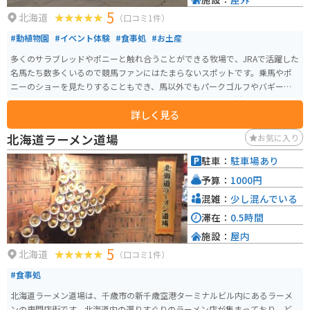
5
北海道
（口コミ1件）
#動植物園
#イベント体験
#食事処
#お土産
多くのサラブレッドやポニーと触れ合うことができる牧場で、JRAで活躍した
名馬たち数多くいるので競馬ファンにはたまらないスポットです。乗馬やポ
ニーのショーを見たりすることもでき、馬以外でもパークゴルフやバギーな
ど多くのアクティビティがあります。レストランもあり、食材にこだわった
詳しく見る
料理を楽しむことができます。競馬を知らない方でも楽しめること間違いな
しのスポットです。
北海道ラーメン道場
お気に入り
駐車：
駐車場あり
予算：
1000円
混雑：
少し混んでいる
滞在：
0.5時間
施設：
屋内
5
北海道
（口コミ1件）
#食事処
北海道ラーメン道場は、千歳市の新千歳空港ターミナルビル内にあるラーメ
ンの専門店街です。北海道内の選りすぐりのラーメン店が集まっており、ど