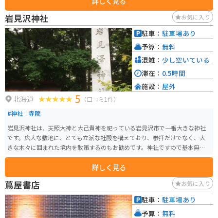
詳しく見る
す。
岩見沢神社
お気に入り
駐車：
駐車場あり
予算：
無料
混雑：
少し空いている
滞在：
0.5時間
施設：
屋外
5
北海道
（口コミ1件）
#神社｜寺院
岩見沢神社は、天照大神と大己貴神を祀っている岩見沢市で一番大きな神社
です。広大な敷地に、とても立派な社殿を構えており、参拝だけでなく、大
きな木々に囲まれた境内を散策するのもお勧めです。神社ですので基本無料
ですが、お気持ちのお賽銭はお納めするのがよいでしょう。
詳しく見る
蔦屋書店
お気に入り
駐車：
駐車場あり
予算：
無料