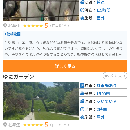
混雑：
普通
滞在：
1.5時間
施設：
屋外
5
北海道
（口コミ1件）
#動植物園
牛や馬、山羊、豚、うさぎなどがいる観光牧場です。動物園より種類は少な
いですが餌をあげたり、触れ合う事ができます。時間によっては牛の乳搾り
や、子やぎへのミルクやりもすることができ、動物好きの人はとても楽しめ
るスポットです。
詳しく見る
ゆにガーデン
お気に入り
駐車：
駐車場あり
予算：
1500円
混雑：
空いている
滞在：
2時間
施設：
屋外
5
北海道
（口コミ1件）