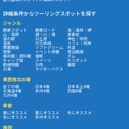
詳細条件からツーリングスポットを探す
ジャンル
絶景スポット
絶景ロード
海｜海岸｜岬
山｜高原
湖｜川｜滝
食事処
道の駅
お土産
神社｜寺院
温泉
文化施設
カフェ｜軽食
商業施設
ソフトクリーム
林道
夜景
イベント体験
宿泊施設
美術館｜資料館
海鮮
ダム
キャンプ場
スイーツ
珍スポット
動植物園
お肉
麺類
お酒
ライダーハウス
東西南北の端
全ての端
日本4端
日本本土4端
北海道4端
本州4端
四国4端
九州4端
季節
春にオススメ
夏にオススメ
秋にオススメ
冬にオススメ
年中オススメ
施設