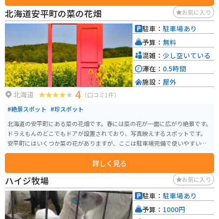
しても最適です。 周辺には、馬と触れ合える「馬追丘資料館」や、 美しい
北海道安平町の菜の花畑
お気に入り
花々を楽しめる「ながぬまフラワーソン」など、観光スポットも点在してい
ます。 【おすすめポイント】 * 地元産の新鮮な野菜 * 絶品のジンギスカン *
駐車：
駐車場あり
広々とした駐車場
予算：
無料
混雑：
少し空いている
滞在：
0.5時間
施設：
屋外
4
北海道
（口コミ1件）
#絶景スポット
#珍スポット
北海道の安平町にある菜の花畑です。春には菜の花が一面に広がり絶景です。
ドラえもんのどこでもドアが設置されており、写真映えするスポットです。
安平町にはいくつか菜の花がありますが、ここは駐車場完備で使いやすいの
でオススメです。
詳しく見る
ハイジ牧場
お気に入り
駐車：
駐車場あり
予算：
1000円