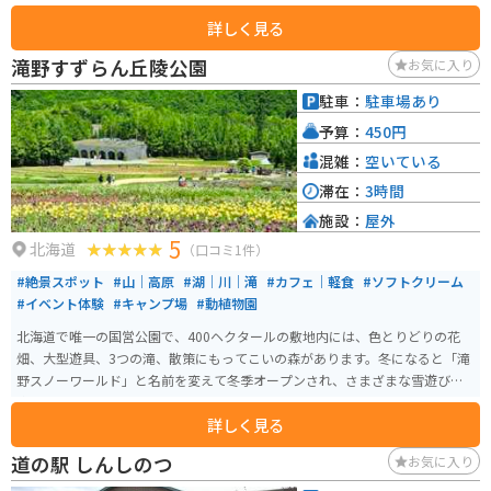
プヨーグルト（飲むヨーグルト）、名物ソフトクリームの販売も行っていま
詳しく見る
す。 ソフトクリームについては、夏季営業期間（４月下旬～１１月上旬）の
限定販売。季節限定でプルーン・ブルーベリー・さくらんぼ・イチゴなどの
滝野すずらん丘陵公園
お気に入り
果物狩りも行っています。のどかな自然の中でゆっくりソフトクリームを食
べるのがおすすめです。
駐車：
駐車場あり
予算：
450円
混雑：
空いている
滞在：
3時間
施設：
屋外
5
北海道
（口コミ1件）
#絶景スポット
#山｜高原
#湖｜川｜滝
#カフェ｜軽食
#ソフトクリーム
#イベント体験
#キャンプ場
#動植物園
北海道で唯一の国営公園で、400ヘクタールの敷地内には、色とりどりの花
畑、大型遊具、3つの滝、散策にもってこいの森があります。冬になると「滝
野スノーワールド」と名前を変えて冬季オープンされ、さまざまな雪遊びを
楽しめるスポットです。
詳しく見る
道の駅 しんしのつ
お気に入り