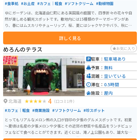
#食事処
#お土産
#カフェ｜軽食
#ソフトクリーム
#動植物園
ゆにガーデンは、北海道由仁町にある英国風の庭園で、四季折々の花々や自
然が楽しめる観光スポットです。敷地内には15種類のテーマガーデンがあ
り、春にはムスカリやチューリップ、桜、夏にはシャクヤクやバラ、秋には
コキアの紅葉が見られます。特に、32,000株のコキアが一面に広がる光景は
詳しく見る
圧巻です。 園内には、由仁近郊で採れた新鮮な野菜やハーブを使ったランチ
ブッフェも楽しめるレストランがあります。また、「恋人の聖地」にも選ば
めろんのテラス
お気に入り
れており、デートスポットとしても人気です。アクセスも良好で、札幌から
車で約1時間の距離にあります。周辺にはユンニの湯や由仁町伏見台公園など
駐車：
駐車場あり
の観光スポットも多く、ゆにガーデンと合わせて一日中楽しむことができま
予算：
無料
す。
混雑：
空いている
滞在：
0.5時間
施設：
屋内
4
北海道
（口コミ1件）
#カフェ｜軽食
#商業施設
#ソフトクリーム
#珍スポット
とってもリアルなメロン熊の入口が目印の夕張のグルメスポットです。初夏
～夏頃は名産の夕張メロンや夕張とその近郊の野菜や名産品をランチビュッ
フェなどで食べることができます。近くには、滝ノ上公園もあり、雄大な滝
を眺めることができるのでツーリングの休憩地としてオススメです。