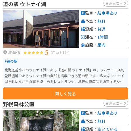
道の駅 ウトナイ湖
お気に入り
駐車：
駐車場あり
予算：
無料
混雑：
普通
滞在：
1時間
施設：
屋内
5
北海道
（口コミ1件）
#道の駅
北海道苫小市のウトナイ湖にある「道の駅 ウトナイ湖」は、ラムサール条約
登録湿地であるウトナイ湖の自然を満喫できる道の駅です。 広大なウトナイ
湖を眺めながら食事を楽しめるレストランや、地元の特産品を販売するショ
ップ、ウトナイ湖について学べる展示スペースなどがあります。 特におすす
詳しく見る
めは、地元産の新鮮な食材をたっぷり使った料理の数々。 苫小と言えばホッ
キ貝が有名ですが、ウトナイ湖周辺で採れる新鮮な野菜を使った料理も絶品
野幌森林公園
お気に入り
です。 バイクで訪れる際は、駐車場からウトナイ湖畔まで続く遊歩道を散策
するのがおすすめです。 湖畔からは、四季折々の美しい自然を眺めることが
駐車：
駐車場あり
できます。 道の駅 ウトナイ湖は、自然を満喫しながら、地元の美味しいもの
予算：
無料
を楽しめる場所です。
混雑：
空いている