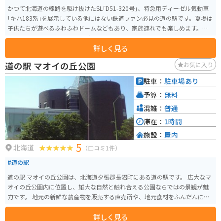
かつて北海道の線路を駆け抜けたSL｢D51-320号｣、特急用ディーゼル気動車
｢キハ183系｣を展示している他にはない鉄道ファン必見の道の駅です。夏場は
子供たちが遊べるふわふわドームなどもあり、家族連れでも楽しめます。屋
内にはパンや特産品、野菜などもあります。
詳しく見る
道の駅 マオイの丘公園
お気に入り
駐車：
駐車場あり
予算：
無料
混雑：
普通
滞在：
1時間
施設：
屋内
5
北海道
（口コミ1件）
#道の駅
道の駅 マオイの丘公園は、北海道夕張郡長沼町にある道の駅です。 広大なマ
オイの丘公園内に位置し、雄大な自然と触れ合える公園ならではの景観が魅
力です。 地元の新鮮な農産物を販売する直売所や、地元食材をふんだんに使
ったレストランが人気です。 特に、長沼産のジンギスカンは絶品なので、ぜ
詳しく見る
ひ味わってみてください。 バイクで訪れる際は、駐車場も広く、休憩場所と