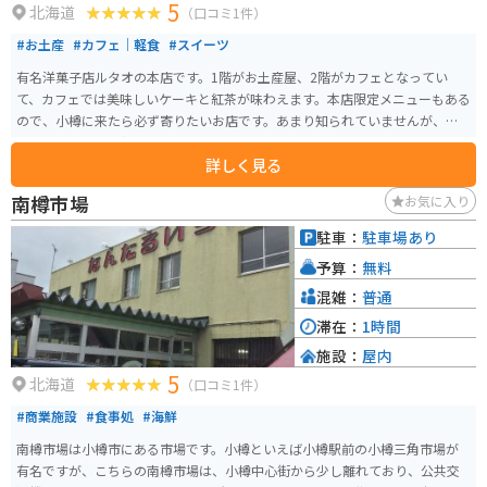
5
北海道
（口コミ1件）
#お土産
#カフェ｜軽食
#スイーツ
有名洋菓子店ルタオの本店です。1階がお土産屋、2階がカフェとなってい
て、カフェでは美味しいケーキと紅茶が味わえます。本店限定メニューもある
ので、小樽に来たら必ず寄りたいお店です。あまり知られていませんが、ス
イーツだけでなく紅茶も美味しいので要チェックを。お土産にも買えるの
詳しく見る
で、オシャレなお土産として紅茶缶を買っても喜ばれます。
南樽市場
お気に入り
駐車：
駐車場あり
予算：
無料
混雑：
普通
滞在：
1時間
施設：
屋内
5
北海道
（口コミ1件）
#商業施設
#食事処
#海鮮
南樽市場は小樽市にある市場です。小樽といえば小樽駅前の小樽三角市場が
有名ですが、こちらの南樽市場は、小樽中心街から少し離れており、公共交