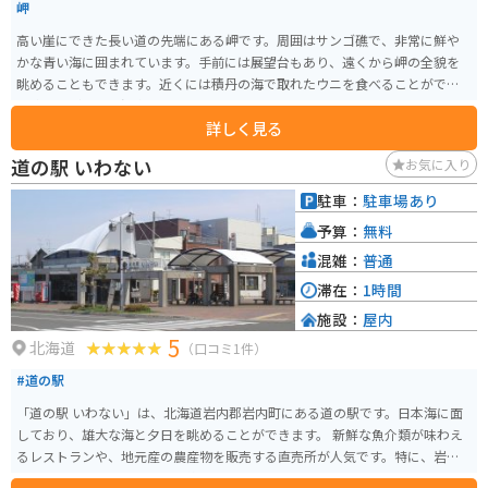
岬
高い崖にできた長い道の先端にある岬です。周囲はサンゴ礁で、非常に鮮や
かな青い海に囲まれています。手前には展望台もあり、遠くから岬の全貌を
眺めることもできます。近くには積丹の海で取れたウニを食べることができ
る飲食店が多く、温泉もあります。
詳しく見る
道の駅 いわない
お気に入り
駐車：
駐車場あり
予算：
無料
混雑：
普通
滞在：
1時間
施設：
屋内
5
北海道
（口コミ1件）
#道の駅
「道の駅 いわない」は、北海道岩内郡岩内町にある道の駅です。日本海に面
しており、雄大な海と夕日を眺めることができます。 新鮮な魚介類が味わえ
るレストランや、地元産の農産物を販売する直売所が人気です。特に、岩内
町特産の「いわないタラ」は絶品で、お土産にもおすすめです。 バイクで訪