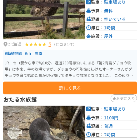
駐車：
駐車場あり
予算：
無料
混雑：
空いている
滞在：
1時間
施設：
屋外
5
北海道
（口コミ1件）
#動植物園
#山｜高原
JRニセコ駅から車で約10分、道道230号線沿いにある「第2有島ダチョウ牧
場」は本来、牛の牧場ですが、ダチョウの可能性に掛けたオーナーさんがダ
チョウを育て始めた事が切っ掛けでダチョウ牧場となりました。 この辺り一
帯はニセコ町の「ふるさと眺望点」にも選ばれているとても眺めの良いとこ
詳しく見る
ろで羊蹄山を背景にダチョウの姿を撮影できるうえに無料（餌代のみ100円）
で開放されている牧場です。近年はダチョウを使用したお土産も売られるよ
おたる水族館
お気に入り
うになり、話題となっています。
駐車：
駐車場あり
予算：
1100円
混雑：
普通
滞在：
2時間