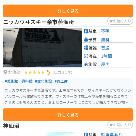
まで楽しむことができます。 特に、宇宙飛行士訓練シミュレーターは、実際
詳しく見る
に宇宙空間を疑似体験できる人気のアトラクションです。 また、地元余市産
の新鮮な農産物や海産物を販売する直売所も併設されており、お土産探しに
ニッカウヰスキー余市蒸溜所
お気に入り
も最適です。 バイクで訪れる際は、駐車場も広く停めやすいので安心です。
道の駅周辺には、ニッカウヰスキー余市蒸溜所など、観光スポットも点在し
駐車：
不明
ているので、合わせて訪れるのもおすすめです。
予算：
無料
混雑：
普通
滞在：
3時間
施設：
屋内
5
北海道
（口コミ1件）
#美術館｜資料館
#文化施設
#お土産
ニッカウヰスキーの蒸溜所です。工場見学もでき、ウィスキーだけでなくノン
アルコールも試飲もできます。ウィスキーの作成工程や歴史を知ることをで
きるのはもちろんのこと、お土産コーナーではここでしか購入できない物も
あります。余市駅から出てすぐにあります。マッサンの放映影響もあり、今で
詳しく見る
も人気の観光スポットです。
神仙沼
お気に入り
駐車：
駐車場あり