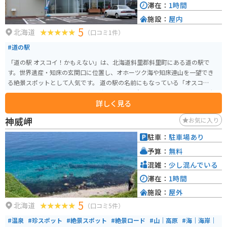
滞在：
1時間
施設：
屋内
5
北海道
（口コミ1件）
#道の駅
「道の駅 オスコイ！かもえない」は、北海道斜里郡斜里町にある道の駅で
す。世界遺産・知床の玄関口に位置し、オホーツク海や知床連山を一望でき
る絶景スポットとして人気です。 道の駅の名前にもなっている「オスコ
イ！」はアイヌ語で「みんなで一緒に」という意味で、地域の結びつきを大
詳しく見る
切にしたいという願いが込められています。館内には、知床の観光情報はも
ちろん、地元の特産品を販売するショップや、新鮮な魚介類を使った料理が
神威岬
お気に入り
楽しめるレストランがあります。 バイクで訪れる場合、道の駅から知床峠へ
向かうルートは絶景ツーリングコースとして有名です。ただし、天候の変化
駐車：
駐車場あり
が激しい地域なので、防寒対策や雨対策は万全にしておきましょう。また、
予算：
無料
ヒグマが出没する可能性もあるので、注意が必要です。 【おすすめポイン
ト】 * オホーツク海と知床連山の絶景 * 新鮮な魚介類を使った料理 * アイヌ
混雑：
少し混んでいる
文化に触れることができる * 知床観光の拠点 【周辺情報】 * 知床五湖 * 知床
滞在：
1時間
峠 * オシンコシンの滝 * 知床世界遺産センター
施設：
屋外
5
北海道
（口コミ5件）
#温泉
#珍スポット
#絶景スポット
#絶景ロード
#山｜高原
#海｜海岸｜