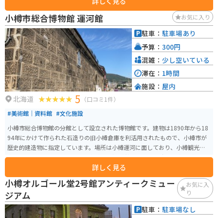
詳しく見る
140mで、道道臨港線に沿った部分は20m、北部は40mです。 散策路には63
基のガス灯が設置され、夕暮れ時にガス灯とともに石造倉庫群がライトアッ
小樽市総合博物館 運河館
お気に入り
プされています。石造りの倉庫群や歴史的建造物が運河沿いに点在していて、
夕暮れ時にガス燈の火が灯りはじめるとロマンチックな雰囲気を醸し出しま
駐車：
駐車場あり
す。周辺には倉庫を改築したレトロなレストランなどもあり観光スポットと
予算：
300円
しても人気があります。
混雑：
少し空いている
滞在：
1時間
施設：
屋内
5
北海道
（口コミ1件）
#美術館｜資料館
#文化施設
小樽市総合博物館の分館として設立された博物館です。建物は1890年から18
94年にかけて作られた石造りの旧小樽倉庫を利活用されたもので、小樽市が
歴史的建造物に指定しています。場所は小樽運河に面しており、小樽観光の
中心地に位置しています。展示資料は小樽が栄華を誇った時代の遺物がメイ
詳しく見る
ンです。
小樽オルゴール堂2号館アンティークミュー
お気に入
り
ジアム
駐車：
駐車場なし