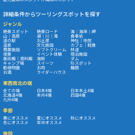
詳細条件からツーリングスポットを探す
ジャンル
絶景スポット
絶景ロード
海｜海岸｜岬
山｜高原
湖｜川｜滝
食事処
道の駅
お土産
神社｜寺院
温泉
文化施設
カフェ｜軽食
商業施設
ソフトクリーム
林道
夜景
イベント体験
宿泊施設
美術館｜資料館
海鮮
ダム
キャンプ場
スイーツ
珍スポット
動植物園
お肉
麺類
お酒
ライダーハウス
東西南北の端
全ての端
日本4端
日本本土4端
北海道4端
本州4端
四国4端
九州4端
季節
春にオススメ
夏にオススメ
秋にオススメ
冬にオススメ
年中オススメ
施設