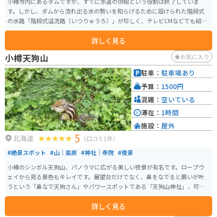
小樽市内にあるダムですが、すでに水道の供給という役割は終了していま
す。しかし、ダムから流れ出る水の勢いを和らげるために設けられた階段式
の水路「階段式溢流路（いつりゅうろ）」が珍しく、テレビCMなどでも紹介
され、夏の間はここを訪れる人が絶えません。 階段式溢流路は大正3年に造ら
詳しく見る
れた施設で、奥沢ダムと勝納川の水を放流する目的と、水の激しい流れによ
る護岸の削り取りを防ぐ働きを持っています。水は落差約21メートルと距離
小樽天狗山
お気に入り
約100メートルの10段の階段を通り、水流の勢いを和らげます。この階段の縁
には長い石と短い石が交互に組まれており、隙間から流れ落ちる水がすだれ
駐車：
駐車場あり
状になって見え、「水すだれ」と呼ばれています。 階段式溢流路は歴史的価
予算：
1500円
値があり、「近代水道百選」、「土木学会選奨土木遺産」に選ばれていま
す。奥沢水源地水管橋では階段式溢流路を期間限定で間近に見ることができ
混雑：
空いている
ます。
滞在：
1時間
施設：
屋外
5
北海道
（口コミ1件）
#絶景スポット
#山｜高原
#神社｜寺院
#夜景
小樽のシンボル天狗山、パノラマに広がる美しい夜景が有名です。ロープウ
ェイから見る景色もキレイです。展望台だけでなく、鼻をなでると願いが叶
うという「鼻なで天狗さん」やパワースポットである「天狗山神社」、可愛
らしいシマリスがいる「シマリス公園」など見どころが多く、日中訪れても
詳しく見る
楽しめます。