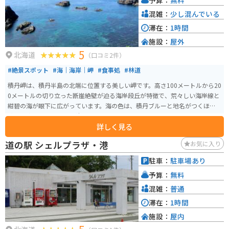
様々な料理が楽しめます。定番のたらこパスタやたらこ丼はもちろんのこ
と、ここでしか味わえない創作たらこ料理もおすすめです。たらこ尽くしの
混雑：
少し混んでいる
メニューに舌鼓を打ちましょう。 道の駅に隣接する「古平町海洋深層水活用
滞在：
1時間
研究センター」では、海洋深層水を使った商品の製造工程を見学できます。
施設：
屋外
海洋深層水を使った珍しい商品も販売しているので、お土産探しにもぴった
5
りです。 バイクで訪れる方は、オホーツク海沿いの風光明媚なルートを走る
北海道
（口コミ2件）
ことができます。道の駅には広い駐車場も完備されているので、休憩場所と
#絶景スポット
#海｜海岸｜岬
#食事処
#林道
しても最適です。夏は涼しく、冬は雪景色と、季節ごとに異なる景色を楽し
めます。 古平町の名産品は、やはりたらこです。新鮮なたらこはもちろん、
積丹岬は、積丹半島の北端に位置する美しい岬です。高さ100メートルから20
たらこ加工品も豊富に揃っています。お土産には、たらこを使ったパスタソ
0メートルの切り立った断崖絶壁が迫る海岸段丘が特徴で、荒々しい海岸線と
ースやふりかけなどもおすすめです。 周辺には、海水浴場やキャンプ場な
紺碧の海が眼下に広がっています。海の色は、積丹ブルーと地名がつくほど
ど、自然を満喫できるスポットも点在しています。少し足を延ばせば、積丹半
綺麗な青色で、売店では積丹ブルーソフトというアイスクリームもありま
島の雄大な景色を望むこともできます。 道の駅 ふるびらたらこミュージアム
詳しく見る
す。 遊歩道が整備されており、ハイキングやトレッキングにも適したコース
は、たらこを楽しみながら、北海道の自然を満喫できる魅力的なスポットで
があります。駐車場を起点にする西側からのコースは、出岬灯台、笠泊展望
道の駅 シェルプラザ・港
お気に入り
す。
台、女郎子岩展望台などがあり、見応えのある景色を楽しむことができま
す。 積丹岬周辺には、「日本の渚百選」に選ばれた海岸や、積丹半島に伝わ
駐車：
駐車場あり
る「義経北行伝説」などの歴史的な価値があります。
予算：
無料
混雑：
普通
滞在：
1時間
施設：
屋内