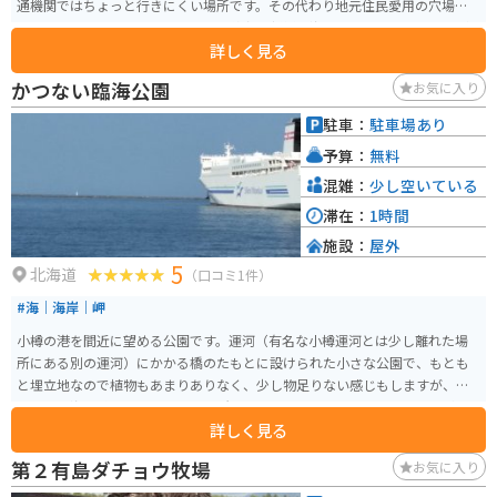
通機関ではちょっと行きにくい場所です。その代わり地元住民愛用の穴場ス
ポットであるため、リーズナブルな値段で新鮮な海産物の他、多数のお店が
詳しく見る
入っています。
かつない臨海公園
お気に入り
駐車：
駐車場あり
予算：
無料
混雑：
少し空いている
滞在：
1時間
施設：
屋外
5
北海道
（口コミ1件）
#海｜海岸｜岬
小樽の港を間近に望める公園です。運河（有名な小樽運河とは少し離れた場
所にある別の運河）にかかる橋のたもとに設けられた小さな公園で、もとも
と埋立地なので植物もあまりありなく、少し物足りない感じもしますが、の
んびりと海を眺めるには最高の場所といえます。特に、フェリー乗り場が近
詳しく見る
いので、船が好きな方にとってはいいのではないかと思います。駐車場は広
くはありませんが、それほど混雑することもないので、問題はないと思いま
第２有島ダチョウ牧場
お気に入り
す。