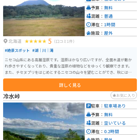
予算：
無料
混雑：
普通
滞在：
1時間
施設：
屋外
5
北海道
（口コミ1件）
#絶景スポット
#湖｜川｜滝
ニセコ山系にある高層湿原です。湿原はかなり広いですが、全面木道が敷か
れ歩きやすくなっており、貴重な湿原の植物などをゆっくり観察できます。
また、チセヌプリをはじめとするニセコの山々を望むことができ、秋には紅
葉が美しいです。
詳しく見る
冷水峠
お気に入り
駐車：
駐車場あり
予算：
無料
混雑：
空いている
滞在：
0.2時間
施設：
屋外