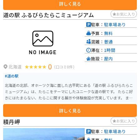
詳しく見る
れる際は、駐車場から日本海を一望できる絶景ポイントがあるので、ぜひ立
ち寄ってみてください。周辺には、積丹半島や神威岬など、風光明媚な観光
道の駅 ふるびらたらこミュージアム
お気に入り
スポットも点在しており、ツーリングの拠点としても最適です。
駐車：
駐車場あり
予算：
無料
混雑：
普通
滞在：
1時間
施設：
屋内
0
北海道
（口コミ0件）
#道の駅
北海道の北部、オホーツク海に面した古平町にある「道の駅 ふるびらたらこ
ミュージアム」は、たらこをテーマにしたユニークな道の駅です。 たらこ好
きにはたまらない、たらこに関する展示や体験施設が充実しています。 まず
目を引くのは、巨大なたらこのオブジェ。記念撮影スポットとして人気で
詳しく見る
す。館内には、たらこの歴史や製造工程を学べる展示コーナーがあり、たら
こについて深く知ることができます。 たらこ作り体験教室では、実際にたら
積丹岬
お気に入り
こ作りに挑戦できます。自分で作ったたらこは格別のおいしさでしょう。でき
たてのたらこはもちろん、お土産用のたらこも販売しているので、旅の思い
駐車：
駐車場あり
出に購入してみてはいかがでしょうか。 レストランでは、たらこを使った
予算：
無料