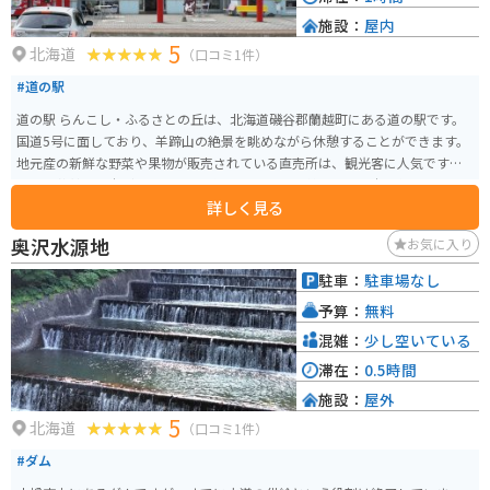
施設：
屋内
5
北海道
（口コミ1件）
#道の駅
道の駅 らんこし・ふるさとの丘は、北海道磯谷郡蘭越町にある道の駅です。
国道5号に面しており、羊蹄山の絶景を眺めながら休憩することができます。
地元産の新鮮な野菜や果物が販売されている直売所は、観光客に人気です。
特に、蘭越町は米どころとしても知られており、美味しいお米を使ったおに
詳しく見る
ぎりやお弁当もおすすめです。また、レストランでは、地元食材をふんだん
に使った料理を楽しむことができます。 バイクで訪れる場合、駐車場も広く
奥沢水源地
お気に入り
停めやすいので安心です。羊蹄山をバックに愛車を写真に収めるのも良いで
しょう。 蘭越町は、自然豊かな地域であり、道の駅 らんこし・ふるさとの丘
駐車：
駐車場なし
はその魅力を存分に味わえるスポットです。ドライブやツーリングの休憩
予算：
無料
に、ぜひ立ち寄ってみてください。
混雑：
少し空いている
滞在：
0.5時間
施設：
屋外
5
北海道
（口コミ1件）
#ダム