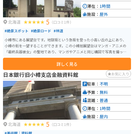
滞在：
1時間
施設：
屋外
5
北海道
（口コミ1件）
#絶景スポット
#絶景ロード
#林道
小樽市にある展望台です。地獄坂という急坂を登った小高い丘の上にあり、
小樽の街を一望することができます。この小樽旭展望台はマンガ・アニメの
「最終兵器彼女」の聖地であり、マンガやアニメと同じ構図で写真を撮った
りする楽しみ方があります。
詳しく見る
日本銀行旧小樽支店金融資料館
お気に入り
駐車：
不明
予算：
無料
混雑：
普通
滞在：
1時間
施設：
屋内
5
北海道
（口コミ1件）
#美術館｜資料館