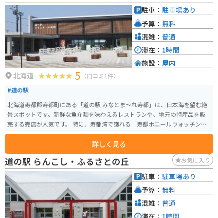
いものを楽しめる道の駅 あかいがわは、観光の拠点としても、ドライブ中の
駐車：
駐車場あり
休憩場所としても最適です。
予算：
無料
混雑：
普通
滞在：
1時間
施設：
屋内
5
北海道
（口コミ1件）
#道の駅
北海道寿都郡寿都町にある「道の駅 みなとま～れ寿都」は、日本海を望む絶
景スポットです。新鮮な魚介類を味わえるレストランや、地元の特産品を販
売する売店が人気です。 特に、寿都湾で獲れる「寿都ホエールウォッチン
グ」は、他では味わえない体験として人気です。また、風力発電の風車が立
詳しく見る
ち並ぶ風景も印象的です。 バイクで訪れる際は、駐車場から日本海を望む景
色がおすすめです。道の駅には、ライダーのための休憩スペースも用意され
道の駅 らんこし・ふるさとの丘
お気に入り
ています。周辺には、海岸線に沿って走る快適な道が続くので、ツーリング
にも最適です。 寿都町は、毛ガニやウニなどの海産物が有名です。道の駅で
駐車：
駐車場あり
も販売されているので、ぜひお土産にどうぞ。また、「寿都昆布」を使った
予算：
無料
昆布製品も人気があります。
混雑：
普通
滞在：
1時間