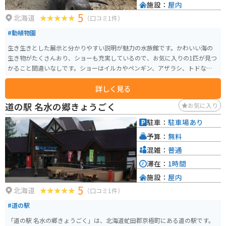
施設：
屋内
5
北海道
（口コミ1件）
#動植物園
生き生きとした展示と分かりやすい説明が魅力の水族館です。かわいい海の
生き物がたくさんおり、ショーも充実しているので、お気に入りの1匹が見つ
かること間違いなしです。ショーはイルカやペンギン、アザラシ、トドなど多
彩で迫力のあるものが多いです。
詳しく見る
道の駅 名水の郷きょうごく
お気に入り
駐車：
駐車場あり
予算：
無料
混雑：
普通
滞在：
1時間
施設：
屋内
5
北海道
（口コミ1件）
#道の駅
「道の駅 名水の郷きょうごく」は、北海道虻田郡京極町にある道の駅です。