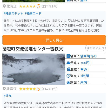
5
北海道
（口コミ1件）
#絶景スポット
#絶景ロード
赤井川村にある標高約340mの峠で、旧道沿いの「冷水峠カルデラ展望所」か
ら赤井川村の市街地や、山々に囲まれたカルデラ地形を一望できます。天候
が良ければ羊蹄山やニセコ連峰も望め、早朝には村全体を包み込む幻想的な
雲海が見られることもあります。 現在の北海道道36号は冷水トンネルを通る
詳しく見る
ため、展望所へ行く場合はトンネル手前から旧道の「村道冷水峠線」に入り
ます。バイクでも通行できますが、道幅が狭く、路面に砂や落ち葉が残って
蘭越町交流促進センター雪秩父
お気に入り
いることもあるため注意が必要です。展望所には小さな駐車スペースがあり
ますが、トイレや売店はありません。旧道は冬期通行止めになるため、訪れ
駐車：
駐車場あり
る前に最新の道路情報を確認してください。
予算：
700円
混雑：
普通
滞在：
2時間
施設：
屋内
5
北海道
（口コミ1件）
#温泉
湯本温泉郷の雪秩父は、内風呂の大浴湯とニトヌプリを望む特徴ある７つの
露天風呂が人気の町営の日帰り入浴施設です。大自然に囲まれた露天風呂が