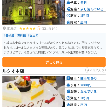
予算：
無料
混雑：
少し混んでいる
滞在：
1時間
施設：
屋内
5
北海道
（口コミ1件）
#美術館｜資料館
#お土産
小樽のお土産で有名なオルゴールがたくさんあるお店です。所狭しと並べら
れたオルゴールはさまざまな種類があり、見ているだけでも時間を忘れてし
まうほどです。指定された時間にパイプオルガンの生演奏が聴けるなど、ここ
でしかできない体験もあります。
詳しく見る
ルタオ本店
お気に入り
駐車：
駐車場あり
予算：
2000円
混雑：
混んでいる
滞在：
1時間
施設：
屋内