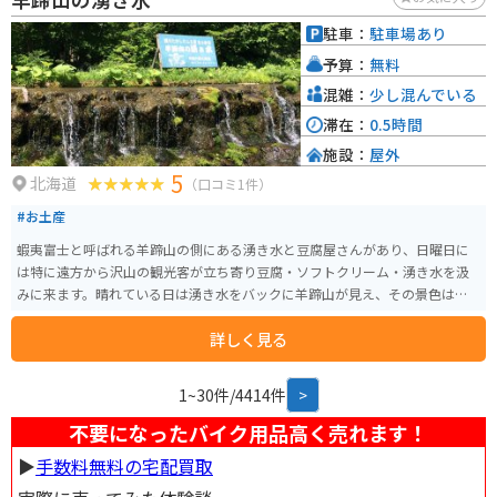
駐車：
駐車場あり
予算：
無料
混雑：
少し混んでいる
滞在：
0.5時間
施設：
屋外
5
北海道
（口コミ1件）
#お土産
蝦夷富士と呼ばれる羊蹄山の側にある湧き水と豆腐屋さんがあり、日曜日に
は特に遠方から沢山の観光客が立ち寄り豆腐・ソフトクリーム・湧き水を汲
みに来ます。晴れている日は湧き水をバックに羊蹄山が見え、その景色は圧
巻です。
詳しく見る
1~30件/4414件
>
不要になったバイク用品高く売れます！
▶︎
手数料無料の宅配買取