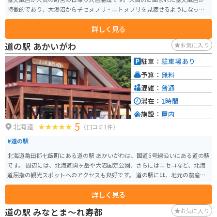
特徴的であり、大湯沼からチセヌプリ・ニトヌプリを見渡せるようになって
おり、自然を肌で感じることも出来ます。また、冬期間も利用可能となって
詳しく見る
おりますので、冬のニセコの山々を背にしながら、温泉を満喫する事も可能
です。休憩所や食堂を完備してあります。【泉質】単純硫黄温泉（硫化水素
道の駅 あかいがわ
お気に入り
型）【効能】神経痛・腰痛症・慢性湿疹・関節等の運動機能障害・疲労回復
駐車：
駐車場あり
予算：
無料
混雑：
普通
滞在：
1時間
施設：
屋内
5
北海道
（口コミ1件）
#道の駅
北海道亀田郡七飯町にある道の駅 あかいがわは、国道5号線沿いにある道の駅
です。 周辺には、北海道駒ヶ岳や大沼国定公園、さらにはニセコなど、北海
道屈指の観光スポットへのアクセスも良好です。 道の駅には、地元の農産物
直売所があり、新鮮な野菜や果物を購入できます。 また、レストランでは、
詳しく見る
地元の食材を使った料理を楽しむことができます。 バイクで訪れる場合、駐
車場も広く休憩場所としても最適です。 周辺の観光道路も走りやすく、ツー
道の駅 みなとま～れ寿都
お気に入り
リングにもおすすめです。 北海道の雄大な自然を感じながら、地元の美味し