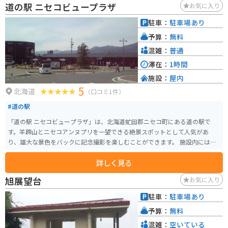
道の駅 ニセコビュープラザ
お気に入り
駐車：
駐車場あり
予算：
無料
混雑：
普通
滞在：
1時間
施設：
屋内
5
北海道
（口コミ1件）
#道の駅
「道の駅 ニセコビュープラザ」は、北海道虻田郡ニセコ町にある道の駅で
す。羊蹄山とニセコアンヌプリを一望できる絶景スポットとして人気があ
り、雄大な景色をバックに記念撮影を楽しむことができます。 施設内には、
地元の農産物や特産品を販売するショップや、ニセコ周辺の観光情報を提供
詳しく見る
する案内所があります。 特に、地元産の新鮮な野菜や果物は人気が高く、季
節の味覚を味わえると評判です。また、ニセコチーズ工房のチーズや、倶知
旭展望台
お気に入り
安町のじゃがいもを使ったコロッケなど、地元グルメも充実しています。 バ
イクで訪れる際は、駐車場から羊蹄山とニセコアンヌプリを眺めることがで
駐車：
駐車場あり
きるのでおすすめです。周辺には、ニセコパノラマラインなど、景色が良い道
予算：
無料
が多いので、ツーリングにも最適です。
混雑：
空いている