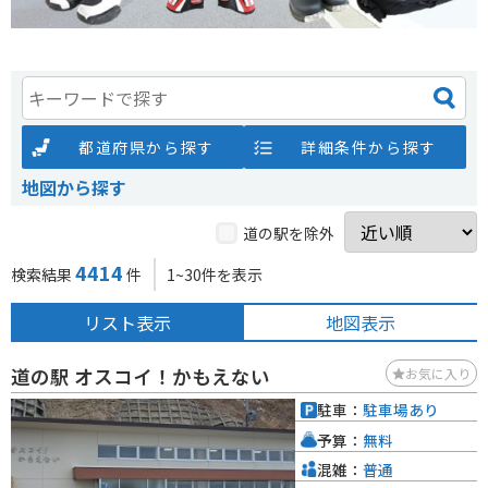
都道府県から探す
詳細条件から探す
地図から探す
道の駅を除外
4414
検索結果
件
1~30件を表示
リスト表示
地図表示
道の駅 オスコイ！かもえない
お気に入り
駐車：
駐車場あり
予算：
無料
混雑：
普通