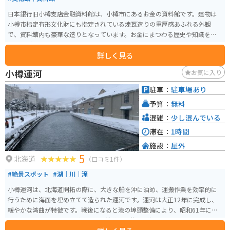
日本銀行旧小樽支店金融資料館は、小樽市にあるお金の資料館です。建物は
小樽市指定有形文化財にも指定されている煉瓦造りの重厚感あふれる外観
で、資料館内も豪華な造りとなっています。お金にまつわる歴史や知識を得
ることができます。
詳しく見る
小樽運河
お気に入り
駐車：
駐車場あり
予算：
無料
混雑：
少し混んでいる
滞在：
1時間
施設：
屋外
5
北海道
（口コミ1件）
#絶景スポット
#湖｜川｜滝
小樽運河は、北海道開拓の際に、大きな船を沖に泊め、運搬作業を効率的に
行うために海面を埋め立てて造られた運河です。運河は大正12年に完成し、
緩やかな湾曲が特徴です。戦後になると港の埠頭整備により、昭和61年に一
部を埋立て、幅の半分を道路として散策路や街園が整備されました。運河は1