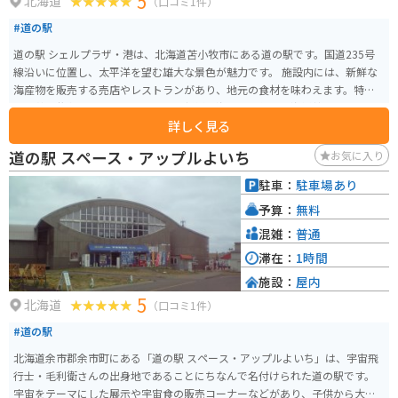
5
北海道
（口コミ1件）
#道の駅
道の駅 シェルプラザ・港は、北海道苫小牧市にある道の駅です。国道235号
線沿いに位置し、太平洋を望む雄大な景色が魅力です。 施設内には、新鮮な
海産物を販売する売店やレストランがあり、地元の食材を味わえます。特
に、苫小牧名物のホッキカレーや、新鮮な海の幸を使った海鮮丼はおすすめ
詳しく見る
です。また、24時間営業のコンビニエンスストアも併設されているので、ツ
ーリング中の休憩にも便利です。 バイクで訪れる場合、駐車場は広く、停め
道の駅 スペース・アップルよいち
お気に入り
やすいです。道の駅から太平洋沿いの道は、景色が良く、ツーリングに最適
です。ただし、海風が強い場合があるので、走行には注意が必要です。 周辺
駐車：
駐車場あり
には、樽前ガロー遺跡やウトナイ湖など、観光スポットも点在しています。道
予算：
無料
の駅 シェルプラザ・港は、北海道の自然と食を満喫できるスポットです。
混雑：
普通
滞在：
1時間
施設：
屋内
5
北海道
（口コミ1件）
#道の駅
北海道余市郡余市町にある「道の駅 スペース・アップルよいち」は、宇宙飛
行士・毛利衛さんの出身地であることにちなんで名付けられた道の駅です。
宇宙をテーマにした展示や宇宙食の販売コーナーなどがあり、子供から大人