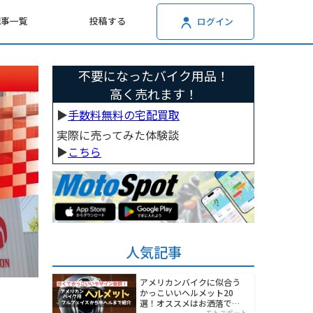
記事一覧
投稿する
ログイン
不要になったバイク用品！
高く売れます！
▶︎
手数料無料の宅配買取
実際に売ってみた体験談
▶︎
こちら
人気記事
アメリカンバイクに似合う
かっこいいヘルメット20
選！オススメはお洒落でワ
モトスポット