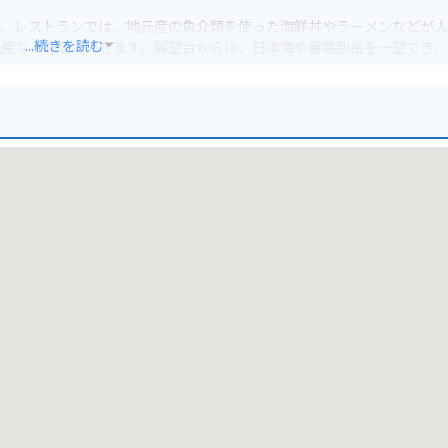
す。レストランでは、地元産の魚介類を使った海鮮丼やラーメンなどが
...続きを読む
土産などを購入できます。展望台からは、日本海や暑寒別岳を一望でき、
完備されているので安心です。また、休憩スペースもあるので、ツーリ
ことができます。
夕日の名所として知られる黄金岬など、観光スポットも充実しています
しょうか。
海産物が有名です。道の駅でも購入できるので、お土産にいかがでしょ