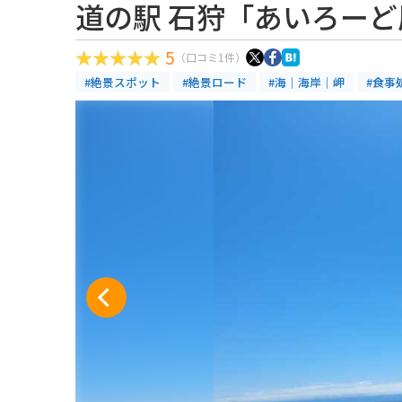
道の駅 石狩「あいろーど
5
（口コミ1件）
#絶景スポット
#絶景ロード
#海｜海岸｜岬
#食事