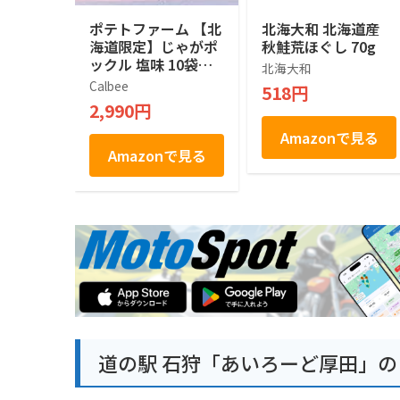
ポテトファーム 【北
北海大和 北海道産
海道限定】じゃがポ
秋鮭荒ほぐし 70g
ックル 塩味 10袋入
北海大和
×２箱
Calbee
518円
2,990円
Amazonで見る
Amazonで見る
道の駅 石狩「あいろーど厚田」