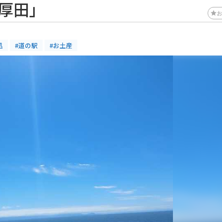
厚田」
処
#道の駅
#お土産