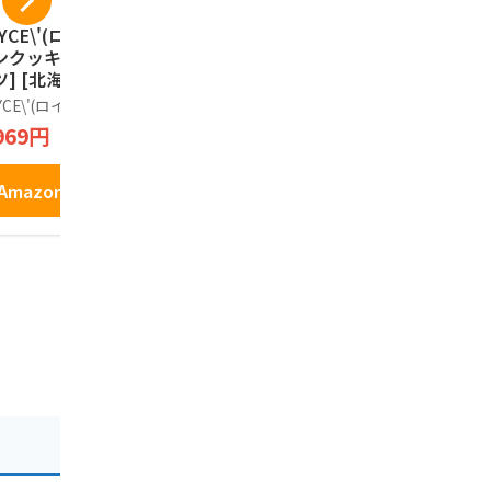
YCE\'(ロイズ) バ
ISHIYA 白い恋人（ホ
じゃがポッ
ンクッキー[ココナ
ワイト）9枚入
て塩味（17
ツ] [北海道スイー
袋）【北海
石屋製菓
 25個 (x 1)
品】
YCE\'(ロイズ)
ノーブランド
1,464円
969円
2,050円
Amazonで見る
Amazonで見る
Amazo