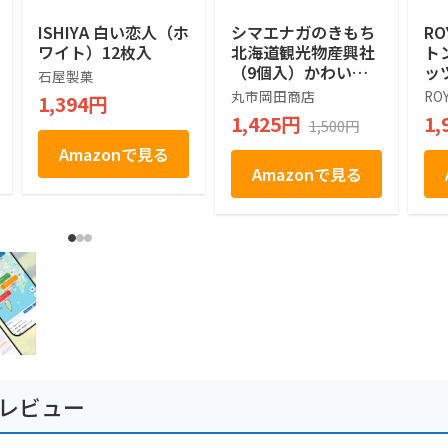
ISHIYA 白い恋人（ホ
シマエナガのきもち
RO
ワイト）12枚入
北海道観光物産興社
ト
（9個入）かわいい
ッ
石屋製菓
シマエナガ (1箱)
ツ]
丸市岡田商店
RO
1,394円
1,425円
1,
1,500円
Amazonで見る
Amazonで見る
のレビュー