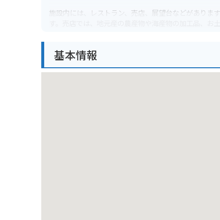
施設内には、レストラン、売店、展望台などがありま
す。売店では、地元産の農産物や海産物の加工品、お
夕暮れ時は絶景です。
基本情報
バイクで訪れる場合、道の駅には広々とした駐車場が
途中に立ち寄って、景色を眺めながらゆっくりと休む
周辺には、海水浴やキャンプが楽しめる厚田公園や、
駅を拠点に、石狩市の魅力を満喫してみてはいかがで
名産品としては、石狩産の鮭や毛ガニ、ホタテなどの