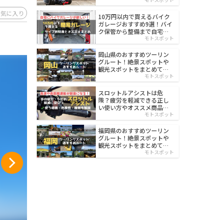
イルド
お気に入り
10万円以内で買えるバイク
ガレージおすすめ9選！バイ
ク保管から整備まで自宅で
楽々
モトスポット
岡山県のおすすめツーリン
グルート！絶景スポットや
観光スポットをまとめて紹
介
モトスポット
スロットルアシストは危
険？疲労を軽減できる正し
い使い方やオススメ商品を
紹介
モトスポット
福岡県のおすすめツーリン
グルート！絶景スポットや
観光スポットをまとめて紹
介
モトスポット