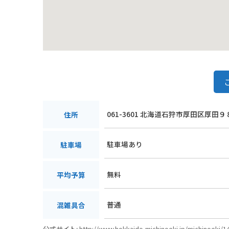
061-3601 北海道石狩市厚田区厚田９
住所
駐車場あり
駐車場
無料
平均予算
普通
混雑具合
公式サイト:
http://www.hokkaido-michinoeki.jp/michinoeki/1