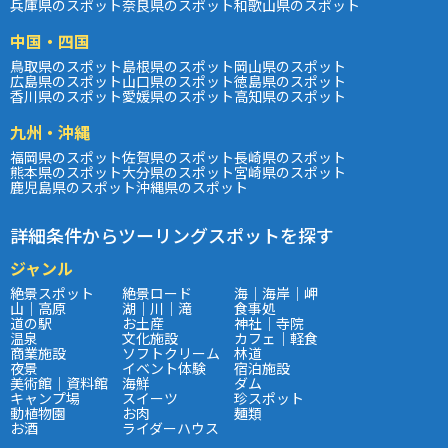
兵庫県のスポット
奈良県のスポット
和歌山県のスポット
中国・四国
鳥取県のスポット
島根県のスポット
岡山県のスポット
広島県のスポット
山口県のスポット
徳島県のスポット
香川県のスポット
愛媛県のスポット
高知県のスポット
九州・沖縄
福岡県のスポット
佐賀県のスポット
長崎県のスポット
熊本県のスポット
大分県のスポット
宮崎県のスポット
鹿児島県のスポット
沖縄県のスポット
詳細条件からツーリングスポットを探す
ジャンル
絶景スポット
絶景ロード
海｜海岸｜岬
山｜高原
湖｜川｜滝
食事処
道の駅
お土産
神社｜寺院
温泉
文化施設
カフェ｜軽食
商業施設
ソフトクリーム
林道
夜景
イベント体験
宿泊施設
美術館｜資料館
海鮮
ダム
キャンプ場
スイーツ
珍スポット
動植物園
お肉
麺類
お酒
ライダーハウス