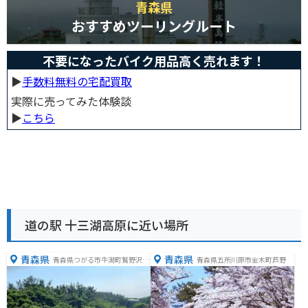
青森県
おすすめツーリングルート
不要になったバイク用品高く売れます！
▶︎
手数料無料の宅配買取
実際に売ってみた体験談
▶︎
こちら
道の駅 十三湖高原に近い場所
青森県
青森県
青森県つがる市牛潟町鷲野沢１
青森県五所川原市金木町芦野
４７−１