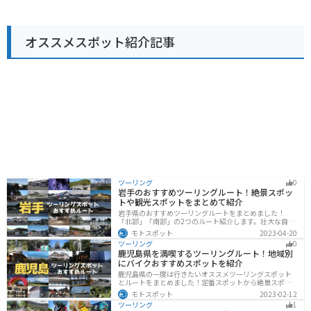
も有名な三戸町の観光スポットが点在しているので、ツ
ーリングの拠点としても最適です。 また、三戸町は、南
部裂織や三戸大神宮の絵馬など、伝統工芸品も見どころ
オススメスポット紹介記事
です。道の駅 みんまやで休憩がてら、地元の特産品や観
光情報を入手してみてはいかがでしょうか。
ツーリング
0
岩手のおすすめツーリングルート！絶景スポッ
トや観光スポットをまとめて紹介
岩手県のおすすめツーリングルートをまとめました！
「北部」「南部」の2つのルート紹介します。壮大な自然
や歴史的な観光スポットが多く存在するので楽しめま
モトスポット
2023-04-20
す。バイクで岩手県にツーリングに行く際は参考にして
ツーリング
0
ください。
鹿児島県を満喫するツーリングルート！地域別
にバイクおすすめスポットを紹介
鹿児島県の一度は行きたいオススメツーリングスポット
とルートをまとめました！定番スポットから絶景スポッ
ト、温泉、山、海、グルメなど様々なジャンルで楽しめ
モトスポット
2023-02-12
ます。バイクで鹿児島ツーリングに行こうと思っている
ツーリング
1
人は、参考にしてください。