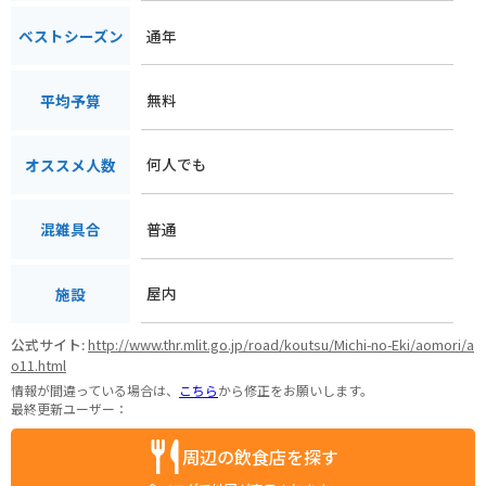
通年
ベストシーズン
無料
平均予算
何人でも
オススメ人数
普通
混雑具合
屋内
施設
公式サイト:
http://www.thr.mlit.go.jp/road/koutsu/Michi-no-Eki/aomori/a
o11.html
情報が間違っている場合は、
こちら
から修正をお願いします。
最終更新ユーザー：
周辺の飲食店を探す