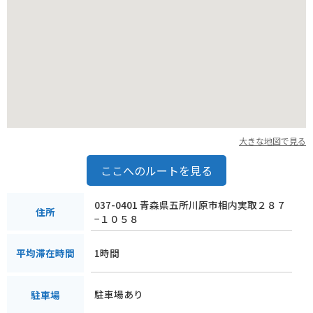
ュースやジャムなどがおすすめです。
道の駅には、地元の農産物直売所も併設されているので、ぜひ
立ち寄ってみてください。
大きな地図で見る
ここへのルートを見る
037-0401 青森県五所川原市相内実取２８７
住所
−１０５８
1時間
平均滞在時間
駐車場あり
駐車場