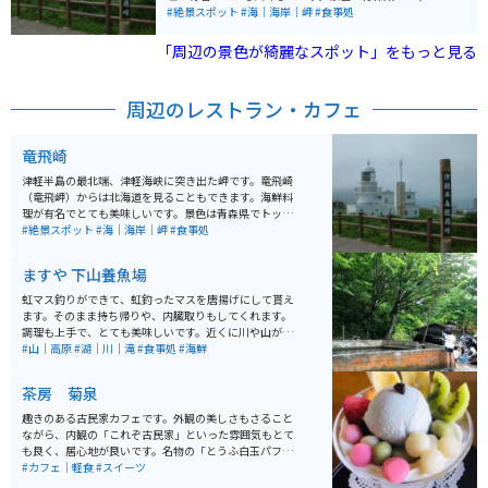
べるところもあるので休憩にもオススメのスポットで
クラスに綺麗な場所です。特に日の出と夕方の景色が最
#絶景スポット
#海｜海岸｜岬
#食事処
す。
高です。夏はバイクで来る人も多くいます。 すぐ近くに
は、国道でありながら車もバイクも通れず、歩行者しか
「周辺の景色が綺麗なスポット」をもっと見る
通れないという「階段国道」と呼ばれる339号線なる珍
スポットもあります。岬に向かうまでの一本の山道から
は綺麗な海、天気の良い日には函館が見えます。龍飛岬
周辺のレストラン・カフェ
の少し手前には有名な青函トンネルがあり、中には入れ
ませんがすぐ近くまで行き少しでけ中を見ることができ
ます。車の数はお昼のピーク時でも駐車場の３分の１く
竜飛崎
らいは空いています。 ただし、周辺は町におりないとガ
ソリンスタンドもコンビニもスーパーもトイレも無いた
津軽半島の最北端、津軽海峡に突き出た岬です。竜飛崎
め、注意してください。龍飛岬の周りには絶景を楽しめ
（竜飛岬）からは北海道を見ることもできます。海鮮料
るホテルがいくつかありますので、１泊するのもおすす
理が有名でとても美味しいです。景色は青森県でトップ
めです。
クラスに綺麗な場所です。特に日の出と夕方の景色が最
#絶景スポット
#海｜海岸｜岬
#食事処
高です。夏はバイクで来る人も多くいます。 すぐ近くに
は、国道でありながら車もバイクも通れず、歩行者しか
ますや 下山養魚場
通れないという「階段国道」と呼ばれる339号線なる珍
スポットもあります。岬に向かうまでの一本の山道から
虹マス釣りができて、虹釣ったマスを唐揚げにして貰え
は綺麗な海、天気の良い日には函館が見えます。龍飛岬
ます。そのまま持ち帰りや、内臓取りもしてくれます。
の少し手前には有名な青函トンネルがあり、中には入れ
調理も上手で、とても美味しいです。近くに川や山が多
ませんがすぐ近くまで行き少しでけ中を見ることができ
いのでマイナスイオンたっぷりで癒されます。
#山｜高原
#湖｜川｜滝
#食事処
#海鮮
ます。車の数はお昼のピーク時でも駐車場の３分の１く
らいは空いています。 ただし、周辺は町におりないとガ
茶房 菊泉
ソリンスタンドもコンビニもスーパーもトイレも無いた
め、注意してください。龍飛岬の周りには絶景を楽しめ
趣きのある古民家カフェです。外観の美しさもさること
るホテルがいくつかありますので、１泊するのもおすす
ながら、内観の「これぞ古民家」といった雰囲気もとて
めです。
も良く、居心地が良いです。名物の「とうふ白玉パフ
ェ」は見た目も可愛らしくカラフルな和風パフェで、店
#カフェ｜軽食
#スイーツ
のイメージとぴったり合っています。もちろんお味も良