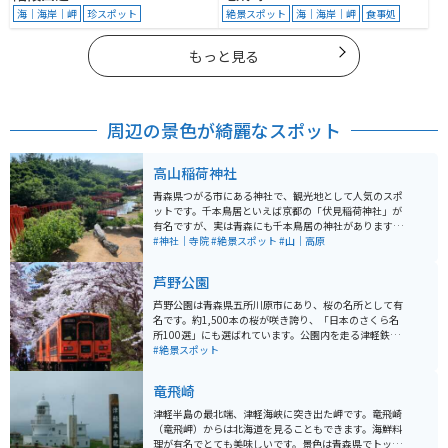
海｜海岸｜岬
珍スポット
絶景スポット
海｜海岸｜岬
食事処
もっと見る
周辺の景色が綺麗なスポット
高山稲荷神社
青森県つがる市にある神社で、観光地として人気のスポ
ットです。千本鳥居といえば京都の「伏見稲荷神社」が
有名ですが、実は青森にも千本鳥居の神社があります。
四季によって、朱色の鳥居がいろいろな表現をしてくれ
#神社｜寺院
#絶景スポット
#山｜高原
ます。写真映えスポットとしてとても人気です。周りに
は何もない所に位置しているので、異空間に来たような
芦野公園
感じがします。
芦野公園は青森県五所川原市にあり、桜の名所として有
名です。約1,500本の桜が咲き誇り、「日本のさくら名
所100選」にも選ばれています。公園内を走る津軽鉄道
のローカル線や、昔ながらの駅舎に懐かしさを感じま
#絶景スポット
す。また、作家・太宰治が少年時代に遊んだ場所として
も知られ、関連する文学碑や銅像が設置されています。
竜飛崎
約80haの広大な園地には、芦野湖を中心とした自然豊か
な景観が広がり、春の花見の他にも児童向けの動物園
津軽半島の最北端、津軽海峡に突き出た岬です。竜飛崎
や、1,800本の松があるなど、四季折々の自然を楽しむ
（竜飛岬）からは北海道を見ることもできます。海鮮料
ことができます。駐車場もあり、ちょっとしたご飯を食
理が有名でとても美味しいです。景色は青森県でトップ