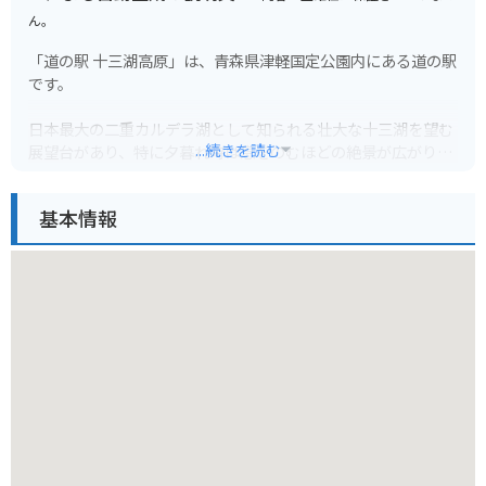
ん。
「道の駅 十三湖高原」は、青森県津軽国定公園内にある道の駅
です。
日本最大の二重カルデラ湖として知られる壮大な十三湖を望む
...続きを読む
展望台があり、特に夕暮れ時は息をのむほどの絶景が広がりま
す。
周辺には、ヤナギやハンノキなどの広葉樹が生い茂る「十三湖
基本情報
遊歩道」が整備されており、自然を満喫しながら散策を楽しむ
ことができます。
また、十三湖はしじみ漁が盛んなことでも知られており、道の
駅に隣接する「しじみ亭」では、新鮮なしじみを使った料理を
味わうことができます。
バイクで訪れる場合、駐車場も広く停めやすいので安心です。
十三湖周辺は信号も少なく、快適なツーリングを楽しむことが
できます。
ただし、野生動物との遭遇には注意が必要です。
お土産には、十三湖産のしじみや、地元産のりんごを使ったジ