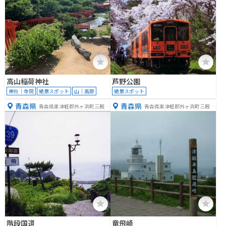
高山稲荷神社
芦野公園
神社｜寺院
絶景スポット
山｜高原
絶景スポット
青森県
青森県
青森県東津軽郡外ヶ浜町三厩龍
青森県東津軽郡外ヶ浜町三厩龍
浜
浜
階段国道
竜飛崎