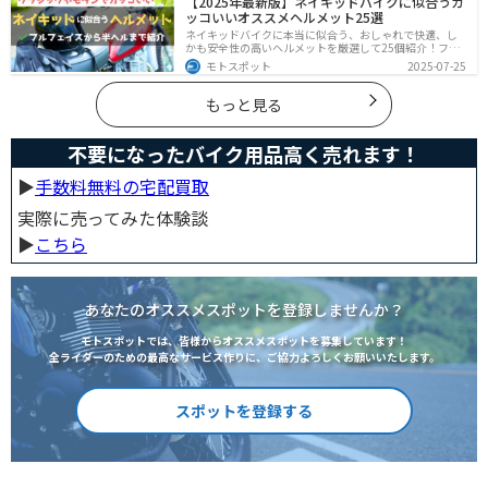
【2025年最新版】ネイキッドバイクに似合うカ
ンや、ヘルメット用スピーカーの活用も安全な音楽体験
ッコいいオススメヘルメット25選
には有効な選択肢です。
ネイキッドバイクに本当に似合う、おしゃれで快適、し
かも安全性の高いヘルメットを厳選して25個紹介！フル
フェイス・ジェット・システムなどタイプ別に特徴や選
モトスポット
2025-07-25
び方も徹底解説。街乗りやツーリング、初心者からベテ
ランまで満足できるモデルを集めました。
もっと見る
不要になったバイク用品高く売れます！
▶︎
手数料無料の宅配買取
実際に売ってみた体験談
▶︎
こちら
あなたのオススメスポットを登録しませんか？
モトスポットでは、皆様からオススメスポットを募集しています！
全ライダーのための最高なサービス作りに、ご協力よろしくお願いいたします。
スポットを登録する