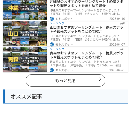
沖縄県のおすすめツーリングルート！絶景スポ
ットや観光スポットをまとめて紹介
沖縄県のおすすめツーリングルートをまとめました！
「南部」「中部」「北部」の3つのルート紹介します。美
しいビーチや歴史と文化に溢れたスポットが多数あり、
モトスポット
2023-04-10
様々な楽しみ方ができます。バイクで沖縄県にツーリン
ツーリング
0
グに行く際は参考にしてください。
山口のおすすめツーリングルート！絶景スポッ
トや観光スポットをまとめて紹介
山口県のおすすめツーリングルートをまとめました！
「北部」「中部」「西部」の3つのルート紹介します。美
しい海岸線や山々を楽しむことができます。バイクで山
モトスポット
2023-04-07
口県にツーリングに行く際は参考にしてください。
ツーリング
1
青森のおすすめツーリングルート！絶景スポッ
トや観光スポットをまとめて紹介
青森県のおすすめツーリングルートをまとめました！
「下北半島」「津軽半島」「南部」の3つのルート紹介し
ます。自然に恵まれた風光明媚な景色や歴史文化に触れ
モトスポット
2023-04-21
られる観光スポットが多くあります。バイクで青森県に
ツーリングに行く際は参考にしてください。
もっと見る
オススメ記事