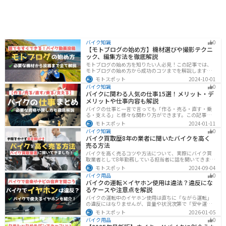
バイク知識
0
【モトブログの始め方】機材選びや撮影テクニ
ック、編集方法を徹底解説
モトブログの始め方を知りたい人必見！この記事では、
モトブログの始め方から成功のコツまでを解説します。
実は、モトブログを始めるには機材をそろえる必要があ
モトスポット
2024-10-01
ります。記事を読めば、モトブログを成功させるための
バイク知識
0
コツを知ることが可能です。
バイクに関わる人気の仕事15選！メリット・デ
メリットや仕事内容も解説
バイクの仕事と一言で言っても「作る・売る・直す・乗
る・支える」と様々な関わり方ができます。この記事で
は、バイクに関わる人気の仕事をジャンル別に紹介しま
モトスポット
2024-01-11
す。必要な資格や探し方も解説しますので、自分のなり
バイク知識
0
たい姿をイメージして探してみてください。
バイク買取歴8年の業者に聞いたバイクを高く
売る方法
バイクを高く売るコツや方法について、実際にバイク買
取業者として8年勤務している担当者に話を聞いてきまし
た！高く買い取ってもらえるバイクの特徴や業者がどの
モトスポット
2024-09-04
くらい利益を上乗せしているかなど、バイクを売ろうと
バイク用品
0
している人は必見の内容になっています。
バイクの運転×イヤホン使用は違法？違反にな
るケースや注意点を解説
バイクの運転中のイヤホン使用は直ちに「ながら運転」
の違反にはなりませんが、音量や状況次第で「安全運転
義務違反」や各都道府県の「道路交通法施行細則」に抵
モトスポット
2026-01-05
触する恐れがあります。周囲の音が聞こえる適切な音量
バイク用品
0
を保ち、スマホ操作は厳禁。耳を塞がない骨伝導イヤホ