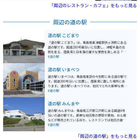
いです。スイーツの他に軽食もあるので、ゆったりと休
「周辺のレストラン・カフェ」をもっと見る
憩するのにもってこいのスポットです。
周辺の道の駅
道の駅 こどまり
「道の駅 こどまり」は、青森県東津軽郡外ヶ浜町にある
道の駅です。国道280号線沿いに位置し、津軽半島の北
側を走る、陸奥湾と日本海の雄大な景色を楽しめる「龍
飛ライン」の中間地点に位置しています。 ドライバーや
#道の駅
ライダーの休憩施設としてだけでなく、地域の特産品販
売所やレストランも併設しており、地元で獲れた新鮮な
道の駅 いまべつ
魚介類を使った料理や、青森県産のりんごを使ったスイ
ーツなどが楽しめます。 バイクで訪れる場合、道の駅に
道の駅 いまべつは、青森県東部の今別町にある道の駅で
は広々とした駐車場が完備されているので安心です。龍
す。国道280号沿いに位置し、陸奥湾に面した場所にあ
飛ラインは景色が良く、ツーリングルートとしても人気
ります。 道の駅 いまべつでは、地元でとれた新鮮な魚介
なので、ぜひ立ち寄ってみてください。
類を使った料理が人気です。特に、陸奥湾でとれたホタ
#道の駅
テを使ったホタテラーメンやホタテ丼がおすすめです。
また、売店では、地元産の農産物や海産物の加工品など
道の駅 みんまや
も販売しています。 バイクで訪れる場合、道の駅 いまべ
つには広い駐車場が完備されているので安心です。陸奥
道の駅 みんまやは、青森県三戸郡三戸町にある国道4号
湾沿いの国道280号は、景色が良くツーリングにも最適
沿いの道の駅です。 新鮮な地元産の野菜や果物、お土産
な道です。道の駅 いまべつで休憩を兼ねて、地元グルメ
などが販売されているほか、レストランでは地元の食材
を堪能してみてはいかがでしょうか。
を使った料理を楽しむことができます。 特に、名物の
#道の駅
「おぼろ豆腐」は、濃厚な大豆の風味と滑らかな舌触り
で人気です。バイクで訪れる場合は、広々とした駐車場
「周辺の道の駅」をもっと見る
があるので安心です。道の駅の周辺には、馬産地として