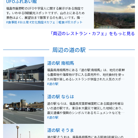
UFOふれあい館
福島市飯野町のUFOや宇宙人に関する展示がある施設で
す。いわゆるB級観光スポットですが、山の上にあるため
景色はよく、展望台まで散策するのも楽しいです。隣接
する物産館内の食堂には人気のラーメンもあり、ドライ
#食事処
#お土産
#文化施設
#カフェ｜軽食
#珍スポット
ブやツーリングの通過点・休憩場所として面白い場所で
す。
「周辺のレストラン・カフェ」をもっと見る
周辺の道の駅
道の駅 南相馬
福島県南相馬市にある「道の駅 南相馬」は、地元の新鮮
な農産物や海産物が手に入る直売所や、地元食材を使っ
た料理が楽しめるレストランが併設された人気のスポッ
トです。 新鮮な魚介類を味わえる海鮮市場や、地元産の
#道の駅
果物を使ったジェラート店も人気です。 バイクで訪れる
際は、広々とした駐車場があるので安心です。太平洋沿
道の駅 ならは
岸を走る国道6号線沿いに位置しているので、ツーリン
グの休憩スポットとしても最適です。道の駅からは、太
道の駅 ならは、福島県双葉郡楢葉町にある国道6号線沿
平洋を一望できる絶景スポット「千歳橋」もほど近く、
いの道の駅です。 東日本大震災で被災した地域にあり、
足を延ばしてみるのもおすすめです。 南相馬市は、相馬
震災遺構や復興のシンボルであるモニュメントなどを見
野馬追など歴史的な祭りや、伝統工芸品である相馬駒焼
学することができます。 地元の新鮮な野菜や果物を販売
#道の駅
など、見どころもたくさんあります。道の駅で地域の情
する農産物直売所や、楢葉町の特産品である「ゆず」を
報を集めて、旅を満喫してください。
使った商品を販売するお土産コーナーもあります。 レス
道の駅 そうま
トランでは、地元産の食材を使った料理を楽しむことが
できます。 バイクで訪れる場合は、広い駐車場があるの
道の駅 そうまは、福島県相馬市にある国道6号線沿いの