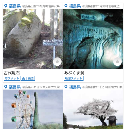
福島県
福島県
福島県田村市都路町岩井沢馬酔
福島県田村市滝根町菅谷東釜山
木沢２９８
１
古代亀石
あぶくま洞
珍スポット
山｜高原
絶景スポット
福島県
福島県
福島県いわき市大久町大久柴崎
福島県田村市船引町船引大日良
９