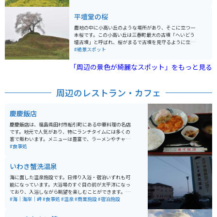
小人 (小学生) 600円
り、全国から多くの人が訪れます。
平壇堂の桜
農地の中に小高い丘のような場所があり、そこに立つ一
本桜です。この小高い丘は三春町最大の古墳「へいどう
壇古墳」と呼ばれ、桜がまるで古墳を見守るように立っ
ています。ロケーションの良さから、近年写真家にも人
#絶景スポット
気の場所となっています。
「周辺の景色が綺麗なスポット」をもっと見る
周辺のレストラン・カフェ
慶慶飯店
慶慶飯店は、福島県田村市船引町にある中華料理の名店
です。地元で人気があり、特にランチタイムには多くの
客で賑わいます。メニューは豊富で、ラーメンやチャー
ハン、餃子などの定番中華料理の他にも、特製の「慶ち
#食事処
ゃん弁当」というのもあります。価格帯はリーズナブル
で、ボリューム満点の料理を楽しむことができます。店
いわき蟹洗温泉
内は広々としており、ファミリーやグループでの利用に
も適しています。テレビ視聴できます。週刊少年ジャン
海に面した温泉施設です。日帰り入浴・宿泊いずれも可
プおいてあります。寒い時期はお茶が無料で飲み放題。
能になっています。大浴場のすぐ目の前が太平洋になっ
座敷もあります。大盛りにもできます。
ており、入浴しながら眺望を楽しむことができます。料
金が入泉料だけで大人2,000円と少し高めですが、JAF会
#海｜海岸｜岬
#食事処
#温泉
#商業施設
#宿泊施設
員だと1,300円になります。休憩室や食事処なども充実
しています。