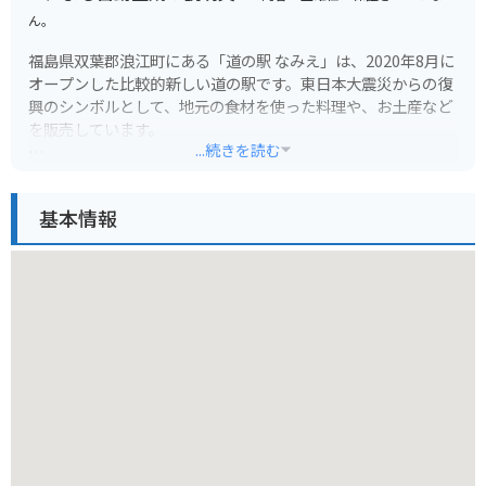
ん。
福島県双葉郡浪江町にある「道の駅 なみえ」は、2020年8月に
オープンした比較的新しい道の駅です。東日本大震災からの復
興のシンボルとして、地元の食材を使った料理や、お土産など
を販売しています。
...続きを読む
地元でとれた新鮮な魚介類を使った海鮮丼や、浪江町の名産品
である「なみえ焼きそば」などが人気です。
基本情報
また、道の駅に隣接して「なみえの記憶」と「東日本大震災・
原子力災害伝承館」があります。バイクで訪れる際は、道の駅
に広い駐車場があるので安心して駐車できます。
震災復興の現状を自分の目で見て、地元の人の温かさに触れる
ことができる場所です。