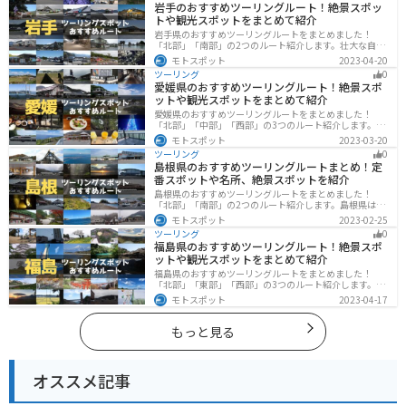
岩手のおすすめツーリングルート！絶景スポッ
トや観光スポットをまとめて紹介
岩手県のおすすめツーリングルートをまとめました！
「北部」「南部」の2つのルート紹介します。壮大な自然
や歴史的な観光スポットが多く存在するので楽しめま
モトスポット
2023-04-20
す。バイクで岩手県にツーリングに行く際は参考にして
ツーリング
0
ください。
愛媛県のおすすめツーリングルート！絶景スポ
ットや観光スポットをまとめて紹介
愛媛県のおすすめツーリングルートをまとめました！
「北部」「中部」「西部」の3つのルート紹介します。山
や海といった自然だけでなく、気軽に渡れる島もあり
モトスポット
2023-03-20
様々な楽しみ方ができます。バイクで愛媛県にツーリン
ツーリング
0
グに行く際は参考にしてください。
島根県のおすすめツーリングルートまとめ！定
番スポットや名所、絶景スポットを紹介
島根県のおすすめツーリングルートをまとめました！
「北部」「南部」の2つのルート紹介します。島根県は、
海と山が近く、1日で全然違う景色を堪能することができ
モトスポット
2023-02-25
ます。バイクで島根県にツーリングに行く際は参考にし
ツーリング
0
てください。
福島県のおすすめツーリングルート！絶景スポ
ットや観光スポットをまとめて紹介
福島県のおすすめツーリングルートをまとめました！
「北部」「東部」「西部」の3つのルート紹介します。内
陸部には山々が連なり、海岸線は太平洋に面してるので
モトスポット
2023-04-17
観光スポットが多数あります。バイクで福島県にツーリ
ングに行く際は参考にしてください。
もっと見る
オススメ記事