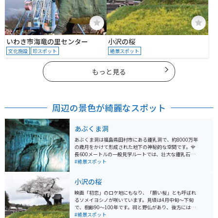
いわき市海竜の里センター
小沢の桜
文化施設
珍スポット
絶景スポット
もっと見る
周辺の景色が綺麗なスポット
あぶくま洞
あぶくま洞は福島県田村市にある鍾乳洞で、約8000万年
の歳月をかけて形成された地下の神秘的な空間です。全
長600メートルの一般見学ルートでは、壮大な鍾乳石や
石筍（せきじゅん）などを観察することができ、東洋一
#絶景スポット
の美しさとも称されています。洞内は年間を通じて約15
度の温度が保たれており、夏は涼しく冬は暖かい自然の
小沢の桜
クーラーとなっています。洞内の光と影が織りなす幻想
的な景観や、自然が創り出したアートを体験できます。
映画「初恋」のロケ地にもなり、「願い桜」とも呼ばれ
売店やお土産も売っています。近くに星を観察するため
るソメイヨシノが咲いています。見頃は4月中旬〜下旬
の展望台があるので合わせて訪れるのがオススメです。
で、樹齢90～100年です。祠と野仏があり、後方には移
■ 入場料 大人 (高校生以上) 1,200円 中人 (中学生) 800円
ヶ岳が見渡せます。日本の原風景ともいえる風情があ
#絶景スポット