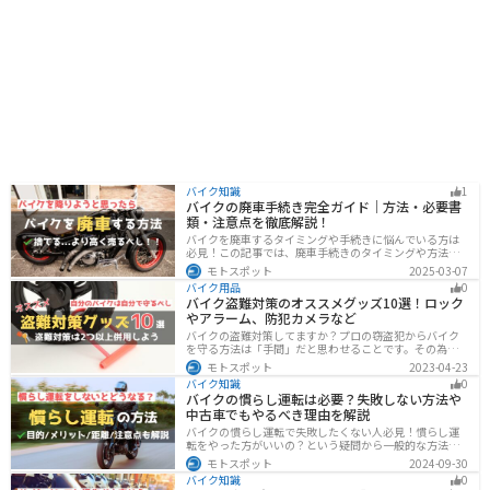
バイク知識
1
バイクの廃車手続き完全ガイド｜方法・必要書
類・注意点を徹底解説！
バイクを廃車するタイミングや手続きに悩んでいる方は
必見！この記事では、廃車手続きのタイミングや方法、
流れを解説しています。実は、手続きの注意点や業者に
モトスポット
2025-03-07
依頼する際のポイントがあります。記事を読めば、バイ
バイク用品
0
クの廃車手続きがスムーズに行えるでしょう。
バイク盗難対策のオススメグッズ10選！ロック
やアラーム、防犯カメラなど
バイクの盗難対策してますか？プロの窃盗犯からバイク
を守る方法は「手間」だと思わせることです。その為に
は「チェーンロック 」「ディスクロック」などしっかり
モトスポット
2023-04-23
と対策をしておきましょう。この記事では、すぐできる
バイク知識
0
バイクの盗難対策オススメグッズを紹介します。
バイクの慣らし運転は必要？失敗しない方法や
中古車でもやるべき理由を解説
バイクの慣らし運転で失敗したくない人必見！慣らし運
転をやった方がいいの？という疑問から一般的な方法、
メーカ推奨の方法まで具体的に解説します。注意点や中
モトスポット
2024-09-30
古車でもやった方がいいのか慣らし運転後にやるべきこ
バイク知識
0
ともまとめたので、これからバイクを買おうとしている