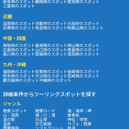
岐阜県のスポット
静岡県のスポット
愛知県のスポット
三重県のスポット
近畿
滋賀県のスポット
京都府のスポット
大阪府のスポット
兵庫県のスポット
奈良県のスポット
和歌山県のスポット
中国・四国
鳥取県のスポット
島根県のスポット
岡山県のスポット
広島県のスポット
山口県のスポット
徳島県のスポット
香川県のスポット
愛媛県のスポット
高知県のスポット
九州・沖縄
福岡県のスポット
佐賀県のスポット
長崎県のスポット
熊本県のスポット
大分県のスポット
宮崎県のスポット
鹿児島県のスポット
沖縄県のスポット
詳細条件からツーリングスポットを探す
ジャンル
絶景スポット
絶景ロード
海｜海岸｜岬
山｜高原
湖｜川｜滝
食事処
道の駅
お土産
神社｜寺院
温泉
文化施設
カフェ｜軽食
商業施設
ソフトクリーム
林道