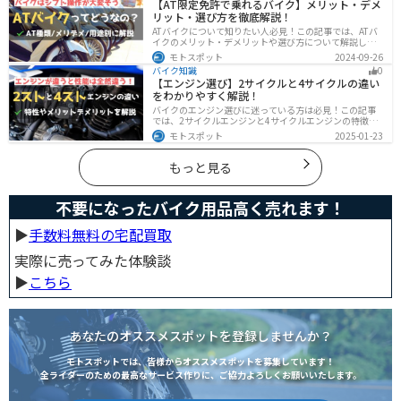
【AT限定免許で乗れるバイク】メリット・デメ
人は参考にしてください。
リット・選び方を徹底解説！
ATバイクについて知りたい人必見！この記事では、ATバ
イクのメリット・デメリットや選び方について解説しま
す。 実はAT限定免許で乗れるバイクの種類は多数ありま
モトスポット
2024-09-26
す。記事を参考に、自分に合ったATバイクを選びましょ
バイク知識
0
う。
【エンジン選び】2サイクルと4サイクルの違い
をわかりやすく解説！
バイクのエンジン選びに迷っている方は必見！この記事
では、2サイクルエンジンと4サイクルエンジンの特徴や
メリット、選び方を解説しています。実は、4サイクルエ
モトスポット
2025-01-23
ンジンは燃費が良く経済的で扱いやすいため、初心者の
方にはおすすめです。記事を読めば、最適なエンジン選
びのヒントが得られます。
もっと見る
不要になったバイク用品高く売れます！
▶︎
手数料無料の宅配買取
実際に売ってみた体験談
▶︎
こちら
あなたのオススメスポットを登録しませんか？
モトスポットでは、皆様からオススメスポットを募集しています！
全ライダーのための最高なサービス作りに、ご協力よろしくお願いいたします。