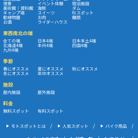
夜景
イベント体験
宿泊施設
美術館｜資料館
海鮮
ダム
キャンプ場
スイーツ
珍スポット
動植物園
お肉
麺類
お酒
ライダーハウス
東西南北の端
全ての端
日本4端
日本本土4端
北海道4端
本州4端
四国4端
九州4端
季節
春にオススメ
夏にオススメ
秋にオススメ
冬にオススメ
年中オススメ
施設
屋内施設
屋外施設
料金
無料スポット
有料スポット
モトスポットとは
人気スポット
バイク用品