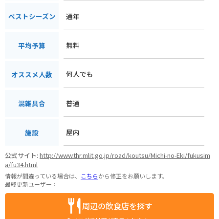
通年
ベストシーズン
無料
平均予算
何人でも
オススメ人数
普通
混雑具合
屋内
施設
公式サイト:
http://www.thr.mlit.go.jp/road/koutsu/Michi-no-Eki/fukusim
a/fu34.html
情報が間違っている場合は、
こちら
から修正をお願いします。
最終更新ユーザー：
周辺の飲食店を探す