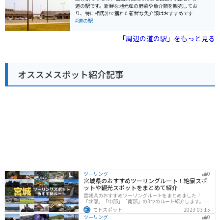
で安心して駐車できます。 道の駅 ならは、震災の記憶を
道の駅です。新鮮な地元産の野菜や魚介類を販売してお
後世に伝えるとともに、復興に向かう町の姿を体感でき
り、特に相馬沖で獲れた新鮮な魚介類はおすすめです。
る場所です。
名物の「浜焼き」は、自分で選んだ魚介類をその場で焼
#道の駅
いて食べることができ、新鮮な海の幸を存分に味わえる
と人気です。 また、お土産コーナーも充実しており、地
「周辺の道の駅」をもっと見る
元の銘菓や工芸品など、旅の思い出にぴったりな品々が
揃っています。バイクで訪れた際には、広い駐車場があ
るので安心して駐車できます。周辺には、松川浦や相馬
中村神社などの観光スポットもあり、ツーリングの休憩
オススメスポット紹介記事
場所としても最適です。道の駅 そうまでは、相馬の豊か
な自然と食を満喫できます。
ツーリング
0
宮城県のおすすめツーリングルート！絶景スポ
ットや観光スポットをまとめて紹介
宮城県のおすすめツーリングルートをまとめました！
「北部」「中部」「南部」の3つのルート紹介します。キ
ツネ村や広大な山や滝、湖などを歴史や自然を満喫する
モトスポット
2023-03-15
ツーリングができます。バイクで宮城県にツーリングに
ツーリング
0
行く際は参考にしてください。