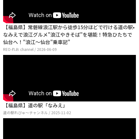
【福島県】常磐線浪江駅から徒歩15分ほどで行ける道の駅•
なみえで浪江グルメ"浪江やきそば"を堪能！特急ひたちで
仙台へ！"浪江〜仙台"乗車記"
REO-れお channel / 2026-06-09
【福島県】道の駅「なみえ」
道の駅れびゅ〜チャンネル / 2025-11-02