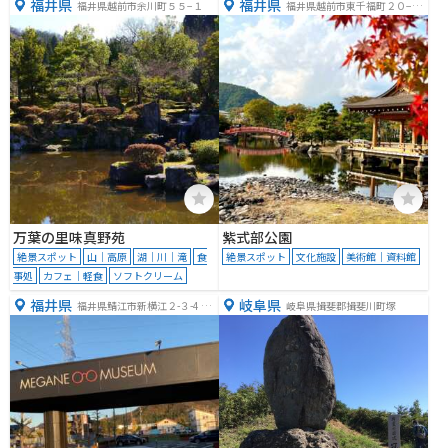
福井県
福井県
福井県越前市余川町５５−１
福井県越前市東千福町２０−３
６９
万葉の里味真野苑
紫式部公園
絶景スポット
山｜高原
湖｜川｜滝
食
絶景スポット
文化施設
美術館｜資料館
事処
カフェ｜軽食
ソフトクリーム
福井県
岐阜県
福井県鯖江市新横江２-３-4 め
岐阜県揖斐郡揖斐川町塚
がね会館