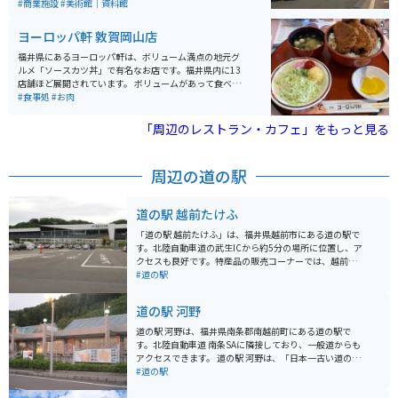
した。北棟と南棟の2棟からなり、福井県内でも有数の
#商業施設
#美術館｜資料館
レンガ建築物として知られています。 ジオラマ館では、
敦賀の港と鉄道の歴史を学ぶことができ、レストラン館
ヨーロッパ軒 敦賀岡山店
では赤レンガの空間の中で食事を楽しむことができま
す。周辺は、港の風と緑を感じられるので、観光にもオ
福井県にあるヨーロッパ軒は、ボリューム満点の地元グ
ススメです。
ルメ「ソースカツ丼」で有名なお店です。福井県内に13
店舗ほど展開されています。 ボリュームがあって食べご
たえがあります。冬の時期は牡蠣フライも美味しいで
#食事処
#お肉
す。平日の昼間はそこまで混みませんが、土日の昼間は
結構混み合います。
「周辺のレストラン・カフェ」をもっと見る
周辺の道の駅
道の駅 越前たけふ
「道の駅 越前たけふ」は、福井県越前市にある道の駅で
す。北陸自動車道の武生ICから約5分の場所に位置し、ア
クセスも良好です。特産品の販売コーナーでは、越前打
刃物や越前和紙、地元産の新鮮な野菜など、福井県なら
#道の駅
ではの商品が数多く販売されています。 食事処では、越
前そばやソースカツ丼などのご当地グルメを味わうこと
道の駅 河野
ができます。中でもおすすめは、地元産の蕎麦粉を使っ
た風味豊かな越前そばです。バイクで訪れた際には、駐
道の駅 河野は、福井県南条郡南越前町にある道の駅で
車場も広々としているので安心です。周辺には、日本六
す。北陸自動車道 南条SAに隣接しており、一般道からも
古窯の一つに数えられる越前焼の窯元が集まる「越前陶
アクセスできます。 道の駅 河野は、「日本一古い道の
芸村」など、観光スポットも点在しています。伝統工芸
駅」として知られており、地元の特産品や新鮮な野菜な
#道の駅
品に触れたり、ものづくりの体験をしたりするのもおす
どを販売しています。 施設内にはレストランもあり、地
すめです。
元産のそばを使ったそば定食などが人気です。 バイクで