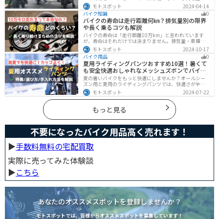
れる心配もありません。腰や肩の負担を軽減して通勤通
モトスポット
2024-04-14
学・ツーリングを快適にできるオススメリュックを紹介
バイク知識
0
します。
バイクの寿命は走行距離何㎞？排気量別の限界
や長く乗るコツも解説
バイクの寿命は「走行距離10万km」と言われています
が、寿命はそれだけでは決まりません。排気量・車種・
日々のメンテナンス・保管状態などでも大きく変わりま
モトスポット
2024-10-17
す。この記事ではバイクの寿命について解説します。ま
バイク用品
0
た、寿命を延ばす方法も解説するので、今のバイクに長
夏用ライディングパンツおすすめ10選！暑くて
く乗りたい人は参考にしてください。
も安全快適おしゃれなメッシュズボンでバイク
に乗ろう
夏の暑いバイクをもっと快適にしませんか？オールシー
ズン用と夏用のライディングパンツでは、快適さが全然
違います。生地の大半がメッシュ素材で作られた夏用で
モトスポット
2024-07-22
は通気性・透湿性に優れており、熱気を逃しつつ汗をし
っかりと乾かしてくれます。そんな夏用ライディングパ
ンツの選び方や特徴オススメ商品をまとめました。
もっと見る
不要になったバイク用品高く売れます！
▶︎
手数料無料の宅配買取
実際に売ってみた体験談
▶︎
こちら
あなたのオススメスポットを登録しませんか？
モトスポットでは、皆様からオススメスポットを募集しています！