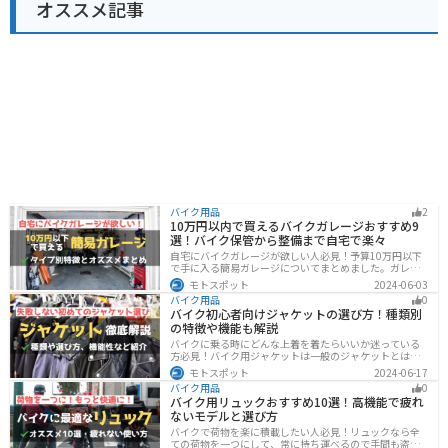
オススメ記事
バイク用品
2
10万円以内で買えるバイクガレージおすすめ9
選！バイク保管から整備まで自宅で楽々
自宅にバイクガレージが欲しい人必見！予算10万円以下
で手に入る簡易ガレージについてまとめました。ガレー
ジの種類やメリットデメリットからオススメ商品まで徹
モトスポット
2024-06-03
底解説しますので、自宅にセキュリティの高いバイク保
バイク用品
0
管庫や整備場所が欲しい方は参考にしてください。
バイク初心者向けジャケットの選び方！種類別
の特徴や機能も解説
バイクに乗る時にどんな上着を着たらいいか迷っている
方必見！バイク用ジャケットは一般のジャケットとは違
い、バイク専用に作られています。動きやすさ・快適
モトスポット
2024-06-17
さ・機能性・デザイン性など様々なメリットがありま
バイク用品
0
す。この記事では、ジャケットの種類や選び方など初心
バイク用リュックおすすめ10選！高機能で疲れ
者が知っておくべきことをまとめました。
ないモデルと選び方
バイクで荷物を楽に積載したい人必見！リュックなら全
ての荷物を一つにして、常に持ち運べるので手間も盗ま