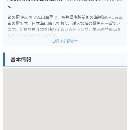
ん。
道の駅 南えちぜん山海里は、福井県南越前町の海岸沿いにある
道の駅です。日本海に面しており、雄大な海の景色を一望でき
ます。新鮮な魚介類を味わえるレストランや、地元の特産品を
販売する直売所が人気です。
...続きを読む
バイクで訪れる際は、道の駅から続く海岸線がおすすめです。
特に夕暮れ時は、水平線に沈む夕日が美しく、旅情を掻き立て
基本情報
られます。周辺には、歴史的な建造物や温泉施設もあるので、
ツーリングの拠点としても最適です。
南越前町は、越前がにや若狭ふぐなど、新鮮な海の幸が有名で
す。道の駅のレストランでも、地元で獲れた魚介類を使った料
理を楽しむことができます。また、お土産には、名産のへしこ
や、伝統工芸品の越前打刃物がおすすめです。