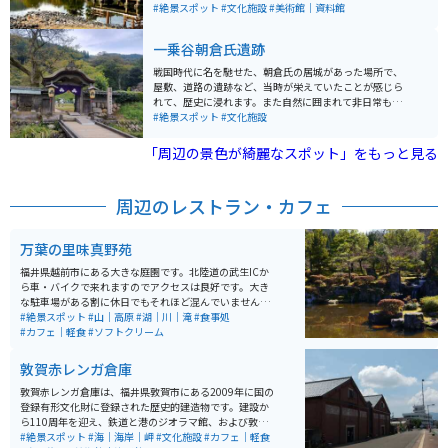
資料を見ることができます。 紅葉の季節がとても綺麗で
#絶景スポット
#文化施設
#美術館｜資料館
おすすめです。武生ICから車で約10分のところにあるの
で、アクセスも良いです。
一乗谷朝倉氏遺跡
戦国時代に名を馳せた、朝倉氏の居城があった場所で、
屋敷、道路の遺跡など、当時が栄えていたことが感じら
れて、歴史に浸れます。また自然に囲まれて非日常も味
わえます。また近くには当時を再現した復原町もあり見
#絶景スポット
#文化施設
どころがいっぱいです。
「周辺の景色が綺麗なスポット」をもっと見る
周辺のレストラン・カフェ
万葉の里味真野苑
福井県越前市にある大きな庭園です。北陸道の武生ICか
ら車・バイクで来れますのでアクセスは良好です。大き
な駐車場がある割に休日でもそれほど混んでいません。
万葉集にちなんだ歌碑や植物を多く楽しめるのが大きな
#絶景スポット
#山｜高原
#湖｜川｜滝
#食事処
特徴ですが、何も知らずふらりと来ても楽しめます。園
#カフェ｜軽食
#ソフトクリーム
内には色とりどりの草花や、池や丘など起伏に富んだ地
形、ちょっとした山登りも楽しめます。さらに、無料の
敦賀赤レンガ倉庫
休憩施設や飲食店もありますので、その気になれば1日
楽しめます。
敦賀赤レンガ倉庫は、福井県敦賀市にある2009年に国の
登録有形文化財に登録された歴史的建造物です。建設か
ら110周年を迎え、鉄道と港のジオラマ館、および敦賀
の食を楽しむレストラン館として新たに生まれ変わりま
#絶景スポット
#海｜海岸｜岬
#文化施設
#カフェ｜軽食