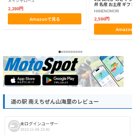
メイシャローズ
井 名産 お土産 ギフト
2,280円
HANENOMORI
2,580円
Amazonで見る
Amazo
道の駅 南えちぜん山海里のレビュー
未ログインユーザー
2022-11-06 23:42