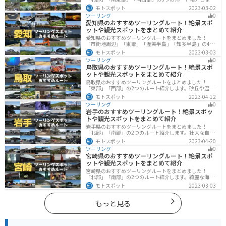
す。自然豊かな山が充実しており、山を生かした施設や
モトスポット
2023-03-02
グルメ、絶景スポットなど、自然を満喫するツーリング
ツーリング
0
ができます。バイクで岐阜県にツーリングに行く際は参
愛知県のおすすめツーリングルート！絶景スポ
考にしてください。
ットや観光スポットをまとめて紹介
愛知県のおすすめツーリングルートをまとめました！
「市街地周辺」「東部」「渥美半島」「知多半島」の4つ
のルート紹介します。名古屋周辺の栄えたスポットから
モトスポット
2023-03-03
山、海、美術館なども多数あり、自然・歴史・文化を満
ツーリング
0
喫するツーリングができます。バイクで愛知県にツーリ
鳥取県のおすすめツーリングルート！絶景スポ
ングに行く際は参考にしてください。
ットや観光スポットをまとめて紹介
鳥取県のおすすめツーリングルートをまとめました！
「東部」「西部」の2つのルート紹介します。砂丘や温泉
地、歴史ある城跡など魅力溢れるスポットが多数あるの
モトスポット
2023-04-12
で楽しめます。バイクで鳥取県にツーリングに行く際は
ツーリング
0
参考にしてください。
岩手のおすすめツーリングルート！絶景スポッ
トや観光スポットをまとめて紹介
岩手県のおすすめツーリングルートをまとめました！
「北部」「南部」の2つのルート紹介します。壮大な自然
や歴史的な観光スポットが多く存在するので楽しめま
モトスポット
2023-04-20
す。バイクで岩手県にツーリングに行く際は参考にして
ツーリング
0
ください。
宮崎県のおすすめツーリングルート！絶景スポ
ットや観光スポットをまとめて紹介
宮崎県のおすすめツーリングルートをまとめました！
「北部」「南部」の2つのルート紹介します。綺麗な海岸
線が特徴的な海・自然豊かな山・趣のある神社を満喫す
モトスポット
2023-03-03
るツーリングができます。バイクで宮崎県にツーリング
に行く際は参考にしてください。
もっと見る