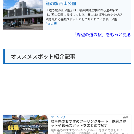
道の駅 西山公園
訪れる場合、道の駅には広い駐車場が用意されているの
で安心です。また、周辺には、日本海や山々の景色を楽
「道の駅 西山公園」は、福井県鯖江市にある道の駅で
しめるスポットも多いので、ツーリングの休憩場所とし
す。西山公園に隣接しており、春には約5万株のツツジが
ても最適です。 道の駅 河野は、地元の文化や食に触れら
咲き乱れる絶景スポットとして知られています。公園内
れる場所として、観光客だけでなく地元の人々にも愛さ
には、展望台や動物園、遊園地などがあり、家族連れで
#道の駅
れています。
楽しめます。 バイクで訪れる際は、道の駅の駐車場にバ
イク専用のスペースがあります。また、周辺には、眼鏡
「周辺の道の駅」をもっと見る
の産地として知られる鯖江市街地や、雄大な自然を楽し
める越前海岸など、ツーリングスポットも充実していま
す。 地元の名産品としては、鯖江市の伝統工芸品である
鯖江眼鏡や、越前漆器などが有名です。道の駅内の売店
オススメスポット紹介記事
でも購入できます。
ツーリング
0
岐阜県のおすすめツーリングルート！絶景スポ
ットや観光スポットをまとめて紹介
岐阜県のおすすめツーリングルートをまとめました！
「北部」「南東部」「南西部」の3つのルート紹介しま