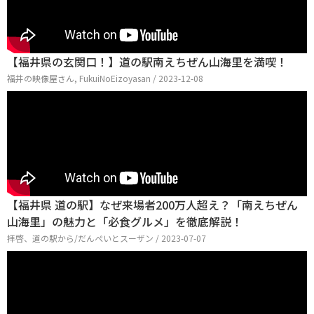
【福井県の玄関口！】道の駅南えちぜん山海里を満喫！
福井の映像屋さん, FukuiNoEizoyasan / 2023-12-08
【福井県 道の駅】なぜ来場者200万人超え？「南えちぜん
山海里」の魅力と「必食グルメ」を徹底解説！
拝啓、道の駅から/だんぺいとスーザン / 2023-07-07