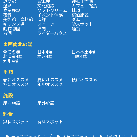
道の駅
お土産
神社｜寺院
温泉
文化施設
カフェ｜軽食
商業施設
ソフトクリーム
林道
夜景
イベント体験
宿泊施設
美術館｜資料館
海鮮
ダム
キャンプ場
スイーツ
珍スポット
動植物園
お肉
麺類
お酒
ライダーハウス
東西南北の端
全ての端
日本4端
日本本土4端
北海道4端
本州4端
四国4端
九州4端
季節
春にオススメ
夏にオススメ
秋にオススメ
冬にオススメ
年中オススメ
施設
屋内施設
屋外施設
料金
無料スポット
有料スポット
モトスポットとは
人気スポット
バイク用品