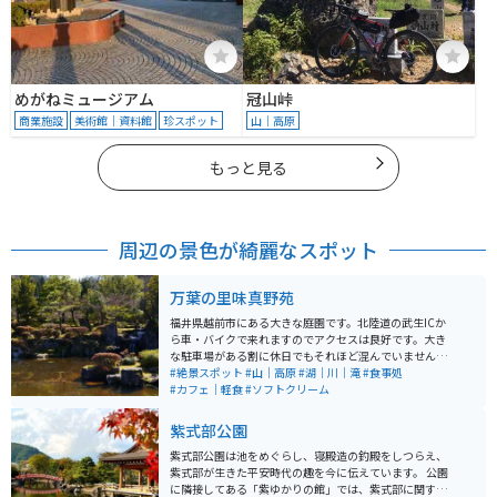
めがねミュージアム
冠山峠
商業施設
美術館｜資料館
珍スポット
山｜高原
もっと見る
周辺の景色が綺麗なスポット
万葉の里味真野苑
福井県越前市にある大きな庭園です。北陸道の武生ICか
ら車・バイクで来れますのでアクセスは良好です。大き
な駐車場がある割に休日でもそれほど混んでいません。
万葉集にちなんだ歌碑や植物を多く楽しめるのが大きな
#絶景スポット
#山｜高原
#湖｜川｜滝
#食事処
特徴ですが、何も知らずふらりと来ても楽しめます。園
#カフェ｜軽食
#ソフトクリーム
内には色とりどりの草花や、池や丘など起伏に富んだ地
形、ちょっとした山登りも楽しめます。さらに、無料の
紫式部公園
休憩施設や飲食店もありますので、その気になれば1日
楽しめます。
紫式部公園は池をめぐらし、寝殿造の釣殿をしつらえ、
紫式部が生きた平安時代の趣を今に伝えています。 公園
に隣接してある「紫ゆかりの館」では、紫式部に関する