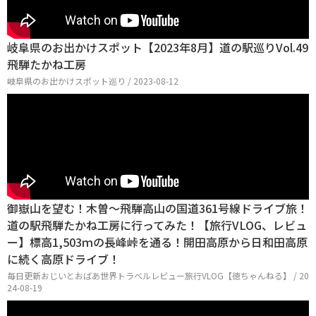
岐阜県のお出かけスポット【2023年8月】道の駅巡りVol.49
飛騨たかね工房
岐阜県のお出かけスポット巡り / 2023-08-12
御嶽山を望む！木曽〜飛騨高山の国道361号線ドライブ旅！
道の駅飛騨たかね工房に行ってみた！【旅行VLOG、レビュ
ー】標高1,503ｍの長峰峠を通る！開田高原から日和田高原
に続く高原ドライブ！
毎日更新おじいとおばあ世界トラベルレビュー旅行VLOG【徳ちゃんねる】 / 20
24-08-19