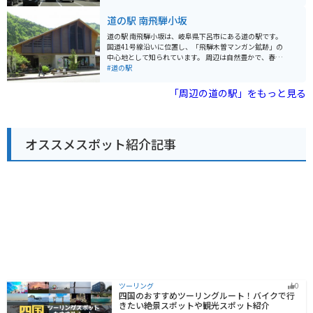
産物直売所があり、飛騨高山ラーメンや飛騨牛串などの
駅 ひだ朝日村は、自然を満喫したい方におすすめのスポ
ご当地グルメも楽しめます。 バイクで訪れる際は、道の
道の駅 南飛騨小坂
ットです。
駅からほど近い「せせらぎ街道」がおすすめです。全長
約70kmのワインディングロードで、四季折々の美しい
道の駅 南飛騨小坂は、岐阜県下呂市にある道の駅です。
景色を楽しみながらツーリングを楽しむことができま
国道41号線沿いに位置し、「飛騨木曽マンガン鉱跡」の
す。また、周辺には温泉施設も多いので、ツーリングの
中心地として知られています。 周辺は自然豊かで、春に
疲れを癒やすこともできます。 道の駅 飛騨街道 なぎさ
は桜、秋には紅葉が楽しめます。また、温泉地としても
#道の駅
は、飛騨高山観光の拠点としても便利な場所にありま
知られており、日帰り入浴施設もあります。 バイクで訪
す。世界遺産の白川郷や、古い町並みが残る高山陣屋な
れる場合、道の駅には広々とした駐車場があり、休憩場
「周辺の道の駅」をもっと見る
ど、周辺には観光スポットも豊富です。
所としても最適です。周辺には、ワインディングロード
も多いため、ツーリングにもおすすめです。 道の駅で
は、地元で採れた新鮮な野菜や果物が販売されていま
す。また、飛騨牛を使った料理や、地元産のそばなども
オススメスポット紹介記事
人気です。 特産品としては、トマトジュースやトマトケ
チャップなどのトマト加工品、地元産の蜂蜜などが人気
です。
ツーリング
0
四国のおすすめツーリングルート！バイクで行
きたい絶景スポットや観光スポット紹介