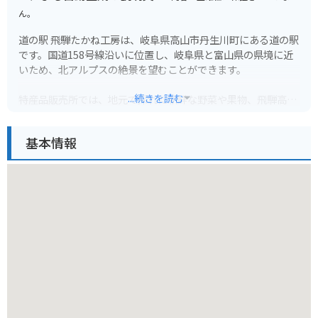
ん。
道の駅 飛騨たかね工房は、岐阜県高山市丹生川町にある道の駅
です。国道158号線沿いに位置し、岐阜県と富山県の県境に近
いため、北アルプスの絶景を望むことができます。
...続きを読む
特産品販売所では、地元で採れた新鮮な野菜や果物、飛騨高山
ラーメン、みたらし団子、五平餅など、飛騨地方の特産品が数
多く販売されています。また、併設のレストランでは、飛騨牛
基本情報
や地元産の野菜を使った料理を楽しむことができます。
バイクで訪れる場合、道の駅には広い駐車場が完備されている
ため安心です。ツーリングの休憩場所として最適です。また、
周辺には、北アルプスを望む絶景スポットや温泉地など、観光
スポットも豊富にあります。
特に、新穂高ロープウェイは、北アルプスを代表する観光スポ
ットです。標高2,156mの山頂から望む360度の大パノラマは圧
巻です。周辺には、平湯温泉、奥飛騨温泉郷など、温泉地も多
く、ツーリングで疲れた体を癒すことができます。