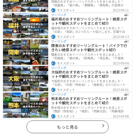
四国のおすすめツーリングスポットをまとめました！
「徳島県」「香川県」「愛媛県」「高知県」の各県の観
光地紹介します。自然豊かな山々や湖、温泉地が点在
モトスポット
2023-09-11
し、四季折々の景色を楽しめるスポットが多数ありま
ツーリング
1
す。バイクで四国にツーリングに行く際は参考にしてく
福井県のおすすめツーリングルート！絶景スポ
ださい。
ットや観光スポットをまとめて紹介
福井県のおすすめツーリングルートをまとめました！
「北部」「南部」の2つのルート紹介します。恐竜や古代
遺跡、温泉地など魅力に溢れるスポットが多数ありま
モトスポット
2023-04-13
す。バイクで福井県にツーリングに行く際は参考にして
ツーリング
0
ください。
関東のおすすめツーリングルート！バイクで行
きたい絶景スポットや観光スポット紹介
関東のおすすめツーリングスポットをまとめました！
「茨城県」「栃木県」「群馬県」「埼玉県」「千葉県」
「東京都」「神奈川県」の各県の観光地紹介します。自
モトスポット
2023-09-06
然豊かな山々や湖、温泉地が点在し、四季折々の景色を
ツーリング
0
楽しめるスポットが多数あります。バイクで関東にツー
大阪府のおすすめツーリングルート！絶景スポ
リングに行く際は参考にしてください。
ットや観光スポットをまとめて紹介
大阪府のおすすめツーリングルートをまとめました！
「北部」「中部（市街地）」「南東部」の3つのルート紹
介します。歴史と近代が融合した魅力的なエリアで様々
モトスポット
2023-04-01
な楽しみ方ができます。バイクで大阪府にツーリングに
ツーリング
0
行く際は参考にしてください。
熊本県のおすすめツーリングルート！絶景スポ
ットや観光スポットをまとめて紹介
熊本県のおすすめツーリングルートをまとめました！
「西部（市街地）」「南部」「阿蘇北部」「阿蘇南部」
の4つのルート紹介します。阿蘇山や天草諸島をはじめと
モトスポット
2023-04-08
した豊かな自然や、熊本城や水前寺成趣園など歴史ある
観光スポットが多数あり、様々な楽しみ方ができます。
バイクで熊本県にツーリングに行く際は参考にしてくだ
もっと見る
さい。