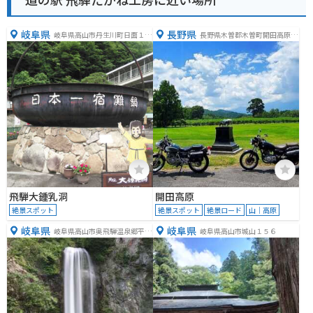
岐阜県
長野県
岐阜県高山市丹生川町日面１１
長野県木曽郡木曽町開田高原西
４７
野
飛騨大鍾乳洞
開田高原
絶景スポット
絶景スポット
絶景ロード
山｜高原
岐阜県
岐阜県
岐阜県高山市奥飛騨温泉郷平湯
岐阜県高山市城山１５６
７６８−４７