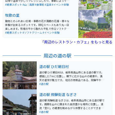
日帰り温泉で少しリフレッシュしたり，季節によっては
果物や野菜の収穫体験ができたり，キックバイク体験コ
#絶景スポット
#山｜高原
#食事処
#温泉
#イベント体験
ースなどで子供連れでも田舎体験を満喫できます．
牧歌の里
動物とのふれあい広場・季節の花が満開の花畑・様々な
体験が出来るスポットです。BBQスペースもあり丸一日
楽しめます。牧場の牛から取れた牛乳で作るソフトクリ
ームは絶品なので、ぜひ一度食べてみてほしいです。
#絶景スポット
#ソフトクリーム
#イベント体験
「周辺のレストラン・カフェ」をもっと見る
周辺の道の駅
道の駅 ひだ朝日村
道の駅 ひだ朝日村は、岐阜県高山市にある道の駅です。
標高1,117mに位置し、眼下に広がる山々の絶景や、満
天の星空が魅力です。 地元の特産品である、飛騨牛や野
菜を使った料理が楽しめるレストランや、お土産コーナ
#道の駅
ーがあります。また、日帰り温泉施設「ひだ朝日村温
泉」も併設しており、旅の疲れを癒すことができます。
道の駅 飛騨街道 なぎさ
バイクで訪れる際は、山岳道路を走行するため、安全運
転を心がけましょう。カーブや勾配が多いので、注意が
道の駅 飛騨街道 なぎさは、岐阜県高山市にある道の駅で
必要です。また、気温の変化が激しいので、服装には気
す。周囲を山々に囲まれた自然豊かな場所に位置し、清
を配りましょう。 周辺には、雄大な自然が広がってお
流「宮川」の絶景を眺めながら休憩することができま
り、登山やハイキングを楽しむことができます。また、
す。 地元の新鮮な野菜や果物、特産品などを販売する農
#道の駅
秋の紅葉シーズンには、多くの観光客が訪れます。道の