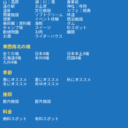
山｜高原
湖｜川｜滝
食事処
道の駅
お土産
神社｜寺院
温泉
文化施設
カフェ｜軽食
商業施設
ソフトクリーム
林道
夜景
イベント体験
宿泊施設
美術館｜資料館
海鮮
ダム
キャンプ場
スイーツ
珍スポット
動植物園
お肉
麺類
お酒
ライダーハウス
東西南北の端
全ての端
日本4端
日本本土4端
北海道4端
本州4端
四国4端
九州4端
季節
春にオススメ
夏にオススメ
秋にオススメ
冬にオススメ
年中オススメ
施設
屋内施設
屋外施設
料金
無料スポット
有料スポット