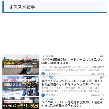
オススメ記事
バイク知識
0
バイクの盗難保険＆ロードサービスならZutto
RideClubがオススメ！
バイクは、1日に25台盗まれています。バイク盗難は自分
には関係ないと思っていませんか？万が一のために盗難
保険を検討しておきましょう。この記事ではオススメの
モトスポット
2024-06-03
バイク盗難保険「ZuttoRideClub」について解説します。
バイク用品
0
ロードサービスや会員限定特典などもあるので、お得な
夏用ライディングパンツおすすめ10選！暑くて
バイク盗難保険を探している人に最適です。
も安全快適おしゃれなメッシュズボンでバイク
に乗ろう
夏の暑いバイクをもっと快適にしませんか？オールシー
ズン用と夏用のライディングパンツでは、快適さが全然
違います。生地の大半がメッシュ素材で作られた夏用で
モトスポット
2024-07-22
は通気性・透湿性に優れており、熱気を逃しつつ汗をし
バイク知識
0
っかりと乾かしてくれます。そんな夏用ライディングパ
バイクのバッテリーを処分する方法は？注意点
ンツの選び方や特徴オススメ商品をまとめました。
や持ち込み可能な場所を解説！