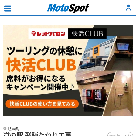
岐阜県
道の駅 飛騨たかね工房
お気に入り