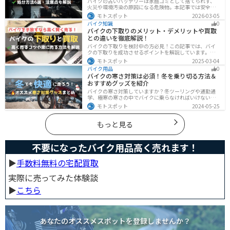
バイクの古いバッテリーは家庭ゴミとして捨てられず、
火災や環境汚染の原因になる危険物。本記事では安全な
保管方法や絶縁などの注意点、無料・低コストで回収し
モトスポット
2026-03-05
てもらう方法、買い取りの可否を解説。ナップスやオー
バイク知識
0
トバックス、イエローハットなどの回収対応店舗も紹介
バイクの下取りのメリット・デメリットや買取
します。
との違いを徹底解説！
バイクの下取りを検討中の方必見！この記事では、バイ
クの下取りを成功させるポイントを解説しています。実
は、下取りは現金化の手間を省き、乗り換え当日までバ
モトスポット
2025-03-04
イクに乗れる一方で、査定額が低くなる場合も多いため
バイク用品
0
注意が必要です。この記事を読めば、よい条件で下取り
バイクの寒さ対策は必須！冬を乗り切る方法＆
を進めるコツがわかります。
おすすめグッズを紹介
バイクの寒さ対策していますか？冬ツーリングや通勤通
学、極寒の寒さの中でバイクに乗らなければいけない時
でも快適に乗る方法をまとめました！オススメの寒さ対
モトスポット
2024-05-25
策グッズも紹介しているので、これで寒い冬でも快適に
バイクに乗りましょう！
もっと見る
不要になったバイク用品高く売れます！
▶︎
手数料無料の宅配買取
実際に売ってみた体験談
▶︎
こちら
あなたのオススメスポットを登録しませんか？