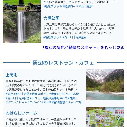
どという避暑地として人気があります。この地域は、
「木曽馬とそばのふるさと」としても有名で、新鮮な空
#絶景スポット
#絶景ロード
#山｜高原
気と豊かな自然の中で四季折々の景色を眺めながら走行
できるのが醍醐味です。 空気が澄んでいて天気が良けれ
大滝公園
ば御嶽山が見えたり、飲食店やキャンプ場もあるので観
光地として十分楽しめます。また、地元で採れたそばを
大滝公園は平湯温泉からバイクで10分ほどのところにあ
使用した料理を堪能できる食事処もあります。8月下旬ぐ
ります。スキー場の隣の道から駐車場へ入れます。 駐車
らいになると蕎麦の花が一面に咲くのでそれを見にいく
場から滝までは徒歩で、約20分ぐらい歩きますが、そこ
のもオススメです。
まで苦にならないと思います。 滝は落差64メートル。雪
#絶景スポット
#湖｜川｜滝
#温泉
が多いので、夏、秋の紅葉の季節は最高です。
「周辺の景色が綺麗なスポット」をもっと見る
周辺のレストラン・カフェ
上高地
飛騨山脈系梓川の上流に位置する山岳景勝地。日本の登
山は修業の場だったが、上高地が発見され知られること
で認識が変わったことから、日本の山岳リゾート発祥の
地と言われる。夏でも山頂に雪を頂く穂高山脈、今なお
#温泉
#神社｜寺院
#絶景スポット
#絶景ロード
#山｜高原
活動する焼岳、雪解け水を運び青く流れる梓川がとても
#湖｜川｜滝
#林道
#カフェ｜軽食
#食事処
#お肉
#麺類
美しい。環境保護のためマイカー規制されており、マイ
#ソフトクリーム
#スイーツ
#お土産
#宿泊施設
#キャンプ場
カーやバイクからシャトルバスに乗り換える必要があ
る。
みはらしファーム
直売所や公園，そば処にブルーベリー農園からダチョウ
牧場と様々な自然に触れることができる複合施設です．