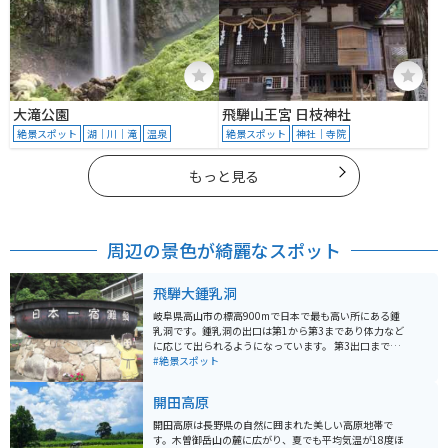
大滝公園
飛騨山王宮 日枝神社
絶景スポット
湖｜川｜滝
温泉
絶景スポット
神社｜寺院
もっと見る
周辺の景色が綺麗なスポット
飛騨大鍾乳洞
岐阜県高山市の標高900mで日本で最も高い所にある鍾
乳洞です。鍾乳洞の出口は第1から第3まであり体力など
に応じて出られるようになっています。 第3出口までは
約30分かかります。洞窟内はライトアップされていて幻
#絶景スポット
想的でとてもきれいです。
開田高原
開田高原は長野県の自然に囲まれた美しい高原地帯で
す。木曽御岳山の麓に広がり、夏でも平均気温が18度ほ