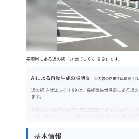
長崎県にある道の駅「させぼっくす ９９」です。
AIによる自動生成の説明文
※内容の正確性は保証され
道の駅 させぼっくす 99 は、長崎県佐世保市にある
ます。
新鮮な地元産の農産物や海産物を販売する直売所や、
ーガーやレモンステーキはおすすめです。お土産も充
バイクで訪れる場合は、道の駅に広い駐車場が完備さ
基本情報
点としても最適です。佐世保市内や周辺の観光スポッ