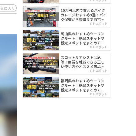
イルド
お気に入り
10万円以内で買えるバイク
ガレージおすすめ9選！バイ
ク保管から整備まで自宅で
楽々
モトスポット
岡山県のおすすめツーリン
グルート！絶景スポットや
観光スポットをまとめて紹
介
モトスポット
スロットルアシストは危
険？疲労を軽減できる正し
い使い方やオススメ商品を
紹介
モトスポット
福岡県のおすすめツーリン
グルート！絶景スポットや
観光スポットをまとめて紹
介
モトスポット