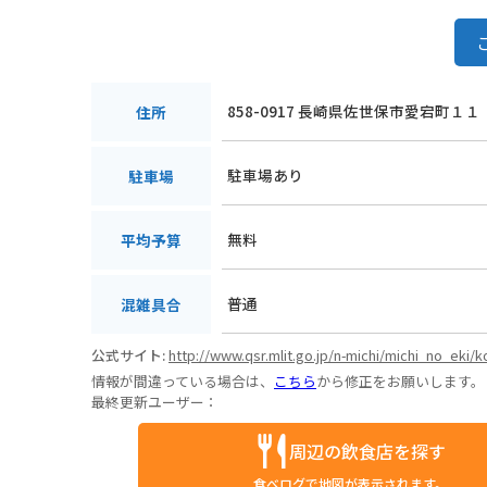
858-0917 長崎県佐世保市愛宕町１１
住所
駐車場あり
駐車場
無料
平均予算
普通
混雑具合
公式サイト:
http://www.qsr.mlit.go.jp/n-michi/michi_no_eki
情報が間違っている場合は、
こちら
から修正をお願いします。
最終更新ユーザー：
周辺の飲食店を探す
食べログで地図が表示されます。