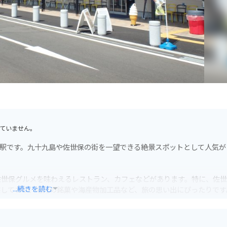
ていません。
道の駅です。九十九島や佐世保の街を一望できる絶景スポットとして人気が
佐世保グルメを味わえるレストラン、カフェなどがあります。特に、佐
...続きを読む
実しており、地元の銘菓や海産物加工品など、旅の思い出にぴったりです
れているので安心です。九十九島の景色を楽しみながらのツーリングの
トへのアクセスも良いので、観光拠点としても便利です。