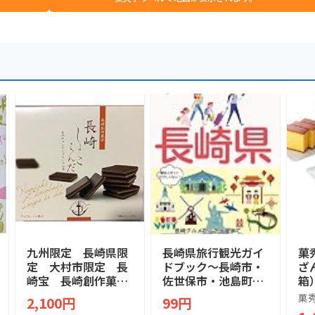
九州限定 長崎県限
長崎県旅行観光ガイ
菓
定 大村市限定 長
ドブック〜長崎市・
ざ
崎宝 長崎創作菓
佐世保市・池島町〜:
箱
子 長崎しょこらん
観光スポットだけじ
×
菓
2,100円
99円
だ チョコラングド
ゃない！長崎グルメ