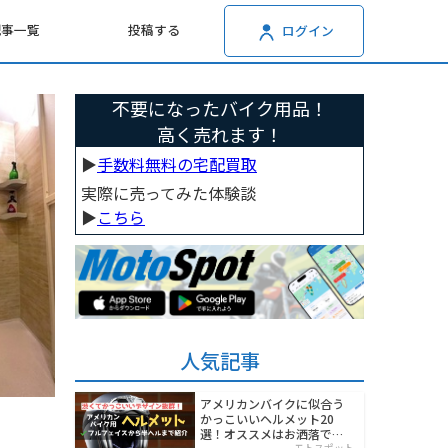
記事一覧
投稿する
ログイン
不要になったバイク用品！
高く売れます！
▶︎
手数料無料の宅配買取
実際に売ってみた体験談
▶︎
こちら
人気記事
アメリカンバイクに似合う
かっこいいヘルメット20
選！オススメはお洒落でワ
モトスポット