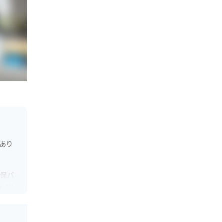
あり
世保バ
。
休憩地