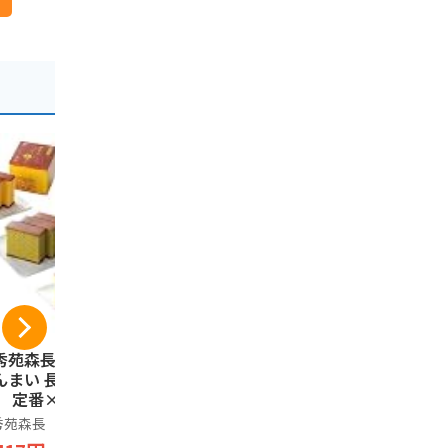
秀苑森長 カステラ
長登屋 ナガトヤ に
長崎心泉堂
んまい 長持ち（三
ゃんともおかしなお
テラ 幸せ
） 定番×２、抹茶
菓子 12個入
ステラ 10切
１
2本 T600x2
秀苑森長
長登屋
長崎心泉堂