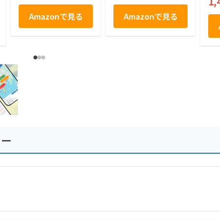
1,
シャ Nagasaki Choc
からお土産まで長崎
olanda Langue de c
の魅力満載 長崎観光
Amazonで見る
Amazonで見る
hat Nagasaki Swee
ガイドブック
ts 10枚入り ラング
ドシャ
ュー