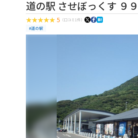
道の駅 させぼっくす ９
5
（口コミ1件）
#道の駅