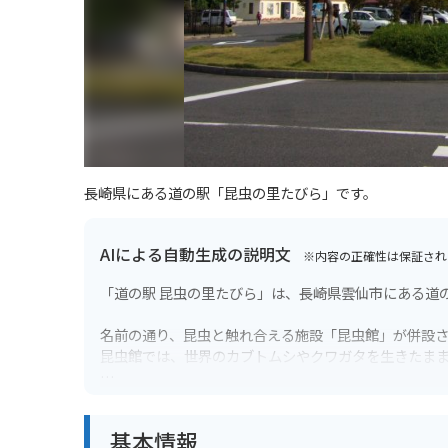
長崎県にある道の駅「昆虫の里たびら」です。
AIによる自動生成の説明文
※内容の正確性は保証され
「道の駅 昆虫の里たびら」は、長崎県雲仙市にある道
名前の通り、昆虫と触れ合える施設「昆虫館」が併設
昆虫館では、世界のカブトムシやクワガタを生きたま
バイクで訪れる際は、駐車場も広く停めやすいので安
周辺には、雲仙岳や島原湾など風光明媚なスポットも
基本情報