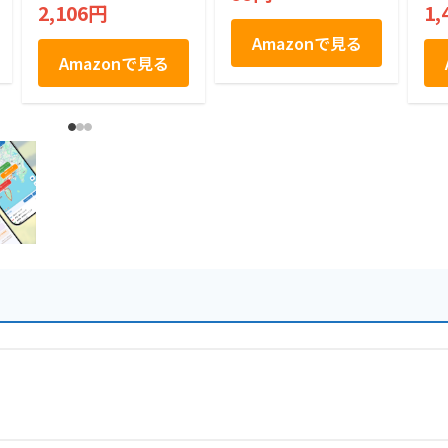
ゃない！長崎グルメ
2,106円
1,
からお土産まで長崎
の魅力満載 長崎観光
Amazonで見る
ガイドブック
Amazonで見る