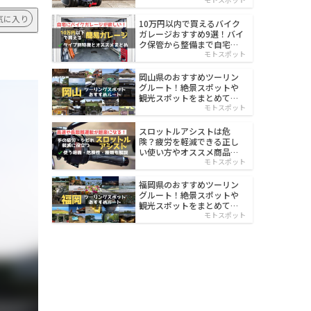
イルド
気に入り
10万円以内で買えるバイク
ガレージおすすめ9選！バイ
ク保管から整備まで自宅で
楽々
モトスポット
岡山県のおすすめツーリン
グルート！絶景スポットや
観光スポットをまとめて紹
介
モトスポット
スロットルアシストは危
険？疲労を軽減できる正し
い使い方やオススメ商品を
紹介
モトスポット
福岡県のおすすめツーリン
グルート！絶景スポットや
観光スポットをまとめて紹
介
モトスポット