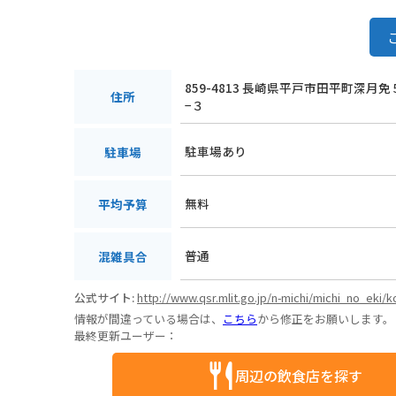
859-4813 長崎県平戸市田平町深月
住所
−３
駐車場あり
駐車場
無料
平均予算
普通
混雑具合
公式サイト:
http://www.qsr.mlit.go.jp/n-michi/michi_no_eki/k
情報が間違っている場合は、
こちら
から修正をお願いします。
最終更新ユーザー：
周辺の飲食店を探す