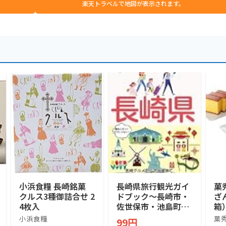
楽天トラベルで地図が表示されます。
小浜食糧 長崎銘菓
長崎県旅行観光ガイ
菓
クルス3種御詰合せ 2
ドブック〜長崎市・
ざ
4枚入
佐世保市・池島町〜:
箱
観光スポットだけじ
×
小浜食糧
菓
99円