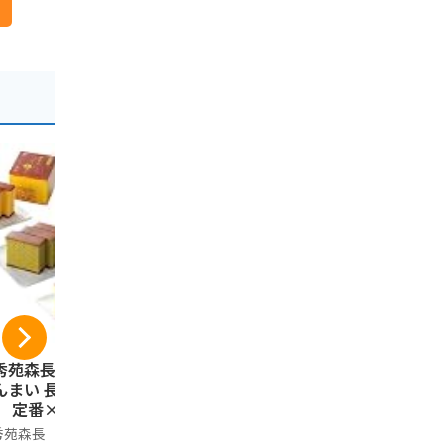
秀苑森長 カステラ
[九十九島せんぺい]
アイラブ・長
んまい 長持ち（三
せんべい 煎餅 長崎
ove ハート
） 定番×２、抹茶
土産 長崎銘菓 銘菓
道府県】ジ
１
佐世保 手土産せんぺ
元愛 お土産
秀苑森長
九十九島せんぺい
イラストグッ