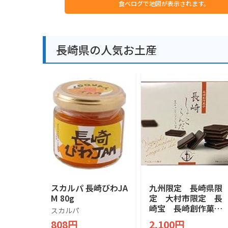
食べログで地図が表示されます。
長崎県の人気お土産
スカルパ 長崎びわJA
九州限定 長崎県限
M 80g
定 大村市限定 長
崎宝 長崎創作菓
スカルパ
子 長崎しょこらん
808円
2,100円