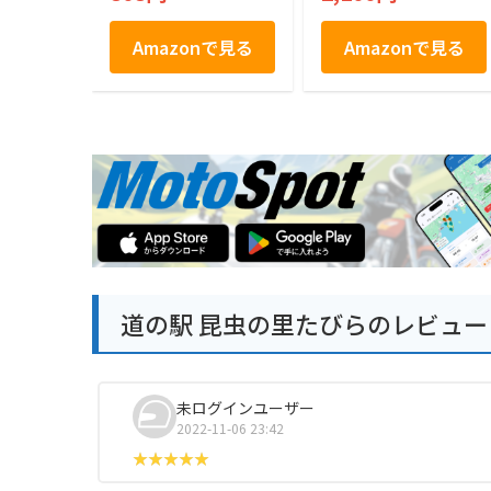
だ チョコラングド
シャ Nagasaki Choc
olanda Langue de c
Amazonで見る
Amazonで見る
hat Nagasaki Swee
ts 10枚入り ラング
ドシャ
道の駅 昆虫の里たびらのレビュー
未ログインユーザー
2022-11-06 23:42