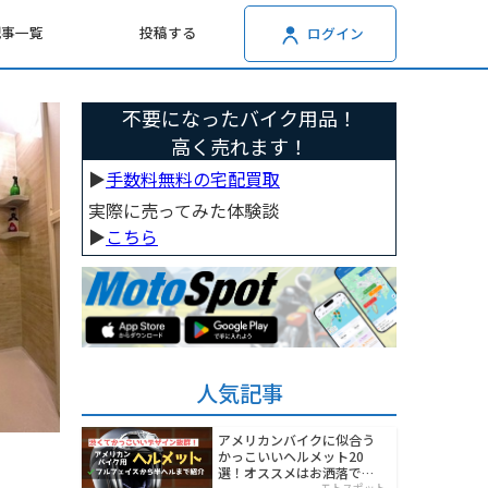
記事一覧
投稿する
ログイン
不要になったバイク用品！
高く売れます！
▶︎
手数料無料の宅配買取
実際に売ってみた体験談
▶︎
こちら
人気記事
アメリカンバイクに似合う
かっこいいヘルメット20
選！オススメはお洒落でワ
モトスポット