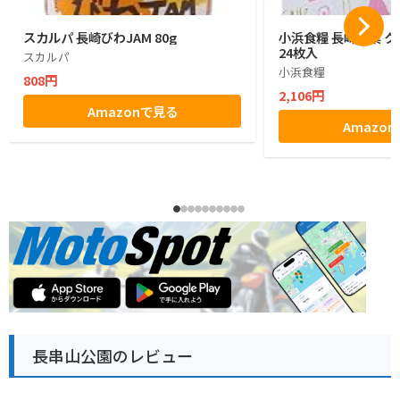
スカルパ 長崎びわJAM 80g
小浜食糧 長崎銘菓 
24枚入
スカルパ
小浜食糧
808円
2,106円
Amazonで見る
Amazo
長串山公園のレビュー