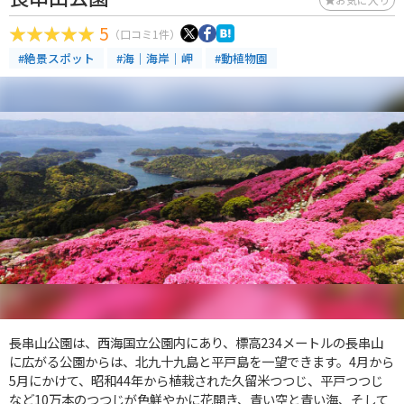
5
（口コミ1件）
#絶景スポット
#海｜海岸｜岬
#動植物園
長串山公園は、西海国立公園内にあり、標高234メートルの長串山
に広がる公園からは、北九十九島と平戸島を一望できます。4月から
5月にかけて、昭和44年から植栽された久留米つつじ、平戸つつじ
など10万本のつつじが色鮮やかに花開き、青い空と青い海、そして