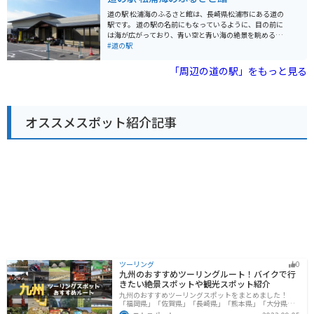
り、地元の銘菓や海産物加工品など、旅の思い出にぴっ
たりです。 バイクで訪れる場合は、道の駅に広い駐車場
道の駅 松浦海のふるさと館は、長崎県松浦市にある道の
が完備されているので安心です。九十九島の景色を楽し
駅です。 道の駅の名前にもなっているように、目の前に
みながらのツーリングの休憩地点としても最適です。佐
は海が広がっており、青い空と青い海の絶景を眺めるこ
世保市内や周辺の観光スポットへのアクセスも良いの
とができます。新鮮な魚介類が購入できる市場や、松浦
#道の駅
で、観光拠点としても便利です。
の海の幸をふんだんに使った料理が楽しめるレストラン
もあります。 バイクで訪れる場合、道の駅には広い駐車
「周辺の道の駅」をもっと見る
場が完備されているので安心です。周辺には、リアス式
海岸の美しい景色を眺めながら走ることができるルート
がいくつもあるので、ツーリングにも最適です。 松浦市
は、アジやサバなどの水揚げが盛んな地域です。道の駅
オススメスポット紹介記事
で購入した新鮮な魚介類をその場で味わうのも良いです
し、お土産に持ち帰るのも良いでしょう。また、松浦焼
という伝統工芸品も有名です。
ツーリング
0
九州のおすすめツーリングルート！バイクで行
きたい絶景スポットや観光スポット紹介
九州のおすすめツーリングスポットをまとめました！
「福岡県」「佐賀県」「長崎県」「熊本県」「大分県」
「宮崎都」「鹿児島県」の各県の観光地紹介します。自