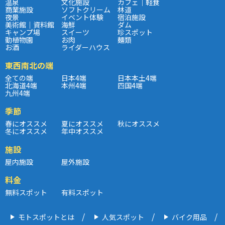
温泉
文化施設
カフェ｜軽食
商業施設
ソフトクリーム
林道
夜景
イベント体験
宿泊施設
美術館｜資料館
海鮮
ダム
キャンプ場
スイーツ
珍スポット
動植物園
お肉
麺類
お酒
ライダーハウス
東西南北の端
全ての端
日本4端
日本本土4端
北海道4端
本州4端
四国4端
九州4端
季節
春にオススメ
夏にオススメ
秋にオススメ
冬にオススメ
年中オススメ
施設
屋内施設
屋外施設
料金
無料スポット
有料スポット
モトスポットとは
人気スポット
バイク用品