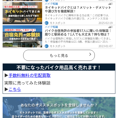
手順まで全て解説します。正しい洗車方法は身につける
バイク知識
0
ことでバイクのメンテナンスにもなります。
ネイキッドバイクとは？メリット・デメリット
や選び方を徹底解説！
ネイキッドバイクに興味がある方必見！この記事では、
ネイキッドバイクの魅力や選び方、メンテナンス方法な
どを解説しています。実は、ネイキッドバイクは、操作
モトスポット
2025-02-19
性に優れており、初心者にも優しいバイクです。この記
バイク知識
0
事を読めば、ネイキッドバイクへの理解が深まります。
バイク合宿免許の参加者57人に聞いた体験談｜
周りと馴染める？1人でも大丈夫？持ち物は？
バイク合宿免許に参加した57人に体験談を聞いてきまし
た！参加者の平均年齢は21.6歳、参加人数は11~20人な
ど統計情報や人間関係はどうだったのか、持っていくべ
モトスポット
2023-01-07
きものなど参加する前に知っておきたい情報をまとめま
した。
もっと見る
不要になったバイク用品高く売れます！
▶︎
手数料無料の宅配買取
実際に売ってみた体験談
▶︎
こちら
あなたのオススメスポットを登録しませんか？
モトスポットでは、皆様からオススメスポットを募集しています！
全ライダーのための最高なサービス作りに、ご協力よろしくお願いいたします。