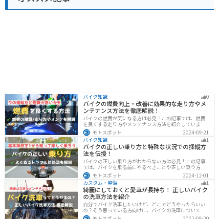
バイク知識
0
バイクの燃費向上・改善に効果的な走り方やメ
ンテナンス方法を徹底解説！
バイクの燃費が気になる方は必見！この記事では、燃費
を良くする走り方やメンテナンス方法を紹介していま
す。実は、車体そのものや荷物を軽くすることで、燃費
モトスポット
2024-09-21
の向上が可能です。この記事を読めば、燃費を改善する
バイク知識
1
具体的な方法がわかります。
バイクの正しい乗り方と特殊な状況での操縦方
法を伝授！
バイクの正しい乗り方がわからない方は必見！この記事
では、バイクを乗る前にやるべきことや正しい乗り方、
トラブルと対処法を解説しています。実は、車と気をつ
モトスポット
2024-12-01
ける部分はかなり異なるので注意が必要です。この記事
カスタム・整備
1
を読めば、安全で快適なバイクライフを送れます。
綺麗にしておくと愛車が長持ち！ 正しいバイク
の洗車方法を紹介
自分でバイク洗車したいけど、どこでどうやったらいい
の？そう思っている方向けに、バイクの洗車について徹
底的にまとめました。バイク洗車ができる場所から洗車
モトスポット
2022-09-20