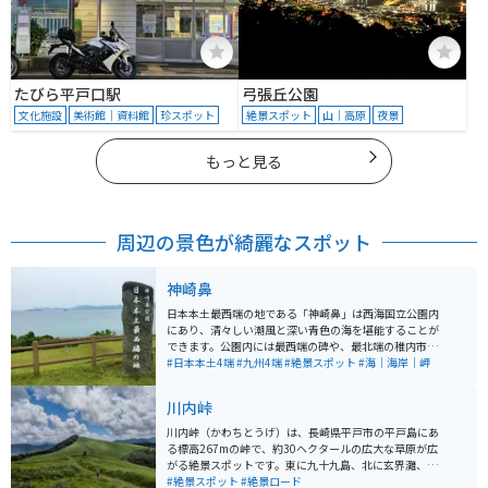
たびら平戸口駅
弓張丘公園
文化施設
美術館｜資料館
珍スポット
絶景スポット
山｜高原
夜景
もっと見る
周辺の景色が綺麗なスポット
神崎鼻
日本本土最西端の地である「神崎鼻」は西海国立公園内
にあり、清々しい潮風と深い青色の海を堪能することが
できます。公園内には最西端の碑や、最北端の稚内市、
最東端の根室市、最南端の南大隅町（旧：佐多町）との
#日本本土4端
#九州4端
#絶景スポット
#海｜海岸｜岬
「四極交流」のモニュメント、芝生広場などが設置され
ています。暖かい日には潮だまりで磯遊びを楽しむこと
川内峠
もできます。 しっかりと整備された公園になっているの
で、観光も休憩もしやすいスポットです。
川内峠（かわちとうげ）は、長崎県平戸市の平戸島にあ
る標高267mの峠で、約30ヘクタールの広大な草原が広
がる絶景スポットです。東に九十九島、北に玄界灘、遠
くには壱岐・対馬を望む360度のパノラマビューが魅力
#絶景スポット
#絶景ロード