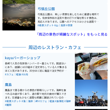
で、春には平戸つつじ、秋にはススキが一面を彩りま
す。 毎年2月上旬には防火と若草育成を目的とした野焼
弓張丘公園
きが行われ、その壮観な光景も多くの人々を惹きつけま
す。西海国立公園に指定されており、平戸を代表する自
弓張丘公園は、美しい夜景を楽しむために最適な場所で
然スポットとして親しまれています。
す。佐世保市街の活気や港の灯りが海を照らす景色は、
見応えがあります。公園へのアクセスは小さな道路で、
カーブもありますので、大きな車でのアクセスは難しい
#絶景スポット
#山｜高原
#夜景
かもしれませんが、バイクで走る分には楽しいです。
「周辺の景色が綺麗なスポット」をもっと見る
周辺のレストラン・カフェ
kayaバーガーショップ
長崎で人気の佐世保ハンバーガー屋さんです。国道沿い
にあり、店舗には10組ほど注文待ちしている人が集まる
ほど人気があります。30分ほど前に電話で注文予約する
と、到着しすぐに食べることができます。外にイートス
#カフェ｜軽食
#お肉
ペースがあるため、季節を感じながらの食事もできま
す。
鷹島
鷹島まで渡る橋からの景色が素晴らしいです。海鮮を食
べれるお店が多くあり、道の駅で地元の食材が購入でき
ます。交通量も少なく道路も綺麗に舗装されているので
ドライブ、バイクツーリングに最適です。
#絶景スポット
#海｜海岸｜岬
#カフェ｜軽食
#食事処
#海鮮
#麺類