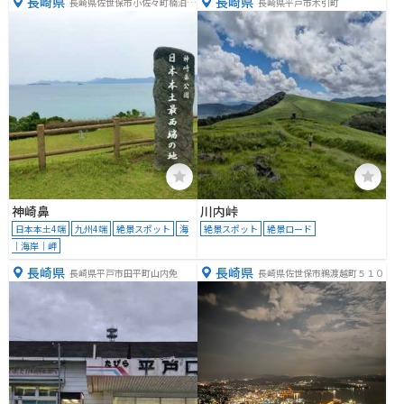
長崎県
長崎県
長崎県佐世保市小佐々町楠泊３
長崎県平戸市木引町
５４−１
神崎鼻
川内峠
日本本土4端
九州4端
絶景スポット
海
絶景スポット
絶景ロード
｜海岸｜岬
長崎県
長崎県
長崎県平戸市田平町山内免
長崎県佐世保市鵜渡越町５１０