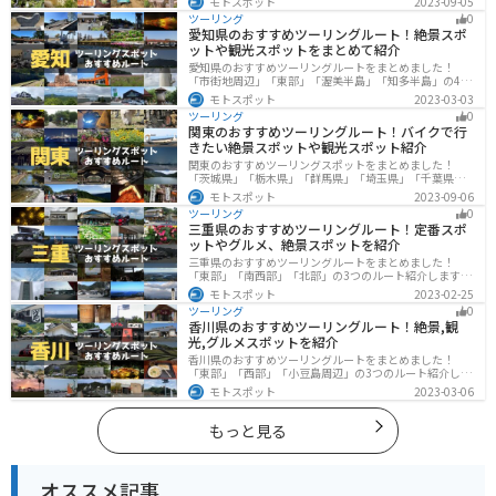
モトスポット
2023-09-05
然豊かな山々や湖、温泉地が点在し、四季折々の景色を
ツーリング
0
楽しめるスポットが多数あります。バイクで九州にツー
愛知県のおすすめツーリングルート！絶景スポ
リングに行く際は参考にしてください。
ットや観光スポットをまとめて紹介
愛知県のおすすめツーリングルートをまとめました！
「市街地周辺」「東部」「渥美半島」「知多半島」の4つ
のルート紹介します。名古屋周辺の栄えたスポットから
モトスポット
2023-03-03
山、海、美術館なども多数あり、自然・歴史・文化を満
ツーリング
0
喫するツーリングができます。バイクで愛知県にツーリ
関東のおすすめツーリングルート！バイクで行
ングに行く際は参考にしてください。
きたい絶景スポットや観光スポット紹介
関東のおすすめツーリングスポットをまとめました！
「茨城県」「栃木県」「群馬県」「埼玉県」「千葉県」
「東京都」「神奈川県」の各県の観光地紹介します。自
モトスポット
2023-09-06
然豊かな山々や湖、温泉地が点在し、四季折々の景色を
ツーリング
0
楽しめるスポットが多数あります。バイクで関東にツー
三重県のおすすめツーリングルート！定番スポ
リングに行く際は参考にしてください。
ットやグルメ、絶景スポットを紹介
三重県のおすすめツーリングルートをまとめました！
「東部」「南西部」「北部」の3つのルート紹介します。
標高の高いスカイラインからリアス式海岸まであるの
モトスポット
2023-02-25
で、飽きることなくツーリングを堪能できます。バイク
ツーリング
0
で三重県にツーリングに行く際は参考にしてください。
香川県のおすすめツーリングルート！絶景,観
光,グルメスポットを紹介
香川県のおすすめツーリングルートをまとめました！
「東部」「西部」「小豆島周辺」の3つのルート紹介しま
す。自然豊かな山から海、絶品グルメを満喫するツーリ
モトスポット
2023-03-06
ングができます。バイクで香川県にツーリングに行く際
は参考にしてください。
もっと見る
オススメ記事