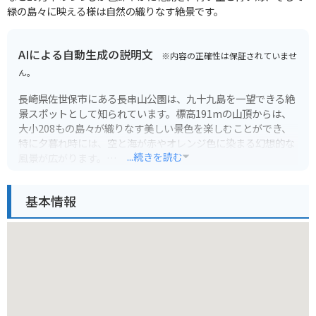
緑の島々に映える様は自然の織りなす絶景です。
AIによる自動生成の説明文
※内容の正確性は保証されていませ
ん。
長崎県佐世保市にある長串山公園は、九十九島を一望できる絶
景スポットとして知られています。標高191mの山頂からは、
大小208もの島々が織りなす美しい景色を楽しむことができ、
特に夕暮れ時には、空と海が赤やオレンジ色に染まる幻想的な
...続きを読む
風景が広がります。
公園内には、展望台や遊歩道などが整備されており、のんびり
基本情報
と散策を楽しむことができます。また、春には約1,000本の桜
が咲き乱れ、お花見の名所としても人気があります。バイクで
訪れる場合は、山頂までの道のりがワインディングロードにな
っているので、運転には注意が必要です。景色を楽しみなが
ら、安全運転で訪れてみてください。