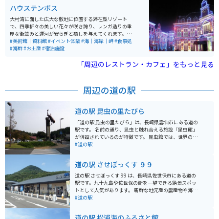
ハウステンボス
大村湾に面した広大な敷地に位置する滞在型リゾート
で、四季折々の美しい花々が咲き誇り、レンガ造りの重
厚な街並みと運河が安らぎと癒しを与えてくれます。日
本一広いテーマパークとして、ヨーロッパのような街並
#美術館｜資料館
#イベント体験
#海｜海岸｜岬
#食事処
み、石畳、運河、街と自然が調和した「美しい街」が特
#海鮮
#お土産
#宿泊施設
徴です。 一年を通してイルミネーションが華やかな街の
中で、目いっぱい遊ぶこともゆっくりと宿泊することも
「周辺のレストラン・カフェ」をもっと見る
できます。「花と光の感動リゾート」と呼ばれ、異国体
験を満喫できる場所です。場内にはレストラン、ショッ
プ、アミューズメント施設、ホテル、美術館などがあ
周辺の道の駅
り、本格的なリゾートライフを満喫することができま
す。
道の駅 昆虫の里たびら
「道の駅 昆虫の里たびら」は、長崎県雲仙市にある道の
駅です。 名前の通り、昆虫と触れ合える施設「昆虫館」
が併設されているのが特徴です。 昆虫館では、世界のカ
ブトムシやクワガタを生きたまま観察できるほか、チョ
#道の駅
ウが飛び交う「放蝶温室」もあります。 バイクで訪れる
際は、駐車場も広く停めやすいので安心です。 周辺に
道の駅 させぼっくす ９９
は、雲仙岳や島原湾など風光明媚なスポットも多いの
で、ツーリングの休憩場所としても最適です。 地元の特
道の駅 させぼっくす 99 は、長崎県佐世保市にある道の
産品である雲仙ハムや、新鮮な野菜が購入できるのも魅
駅です。九十九島や佐世保の街を一望できる絶景スポッ
力です。 レストランでは、雲仙市のブランド豚「雲仙ス
トとして人気があります。 新鮮な地元産の農産物や海産
ーパーポーク」を使った料理などが楽しめます。
物を販売する直売所や、佐世保グルメを味わえるレスト
#道の駅
ラン、カフェなどがあります。特に、佐世保バーガーや
レモンステーキはおすすめです。お土産も充実してお
道の駅 松浦海のふるさと館