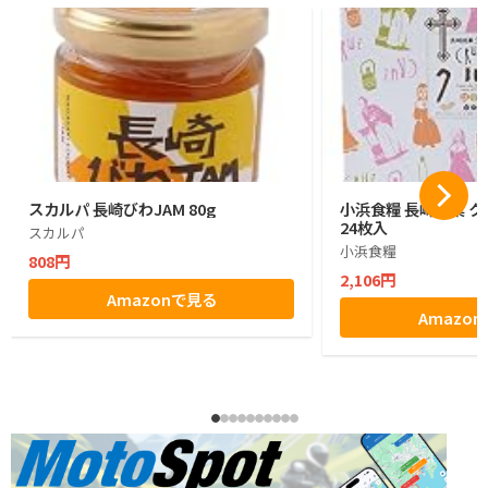
スカルパ 長崎びわJAM 80g
小浜食糧 長崎銘菓 
24枚入
スカルパ
小浜食糧
808円
2,106円
Amazonで見る
Amazo