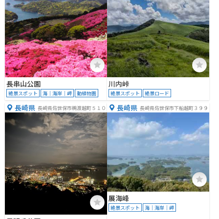
長串山公園
川内峠
絶景スポット
海｜海岸｜岬
動植物園
絶景スポット
絶景ロード
長崎県
長崎県
長崎県佐世保市鵜渡越町５１０
長崎県佐世保市下船越町３９９
展海峰
絶景スポット
海｜海岸｜岬