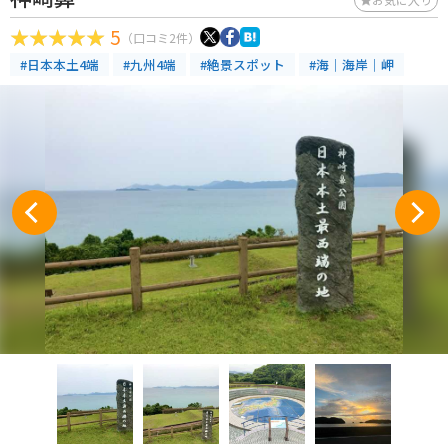
5
（口コミ2件）
#日本本土4端
#九州4端
#絶景スポット
#海｜海岸｜岬