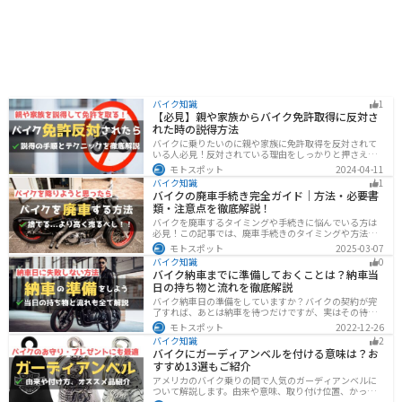
バイク知識
1
【必見】親や家族からバイク免許取得に反対さ
れた時の説得方法
バイクに乗りたいのに親や家族に免許取得を反対されて
いる人必見！反対されている理由をしっかりと押さえて
おけば相手に理解してもらえます。無闇に説得するので
モトスポット
2024-04-11
はなく、誠意を持って対応することが大切です。この記
バイク知識
1
事では理由や説得の手順、テクニックをまとめました。
バイクの廃車手続き完全ガイド｜方法・必要書
類・注意点を徹底解説！
バイクを廃車するタイミングや手続きに悩んでいる方は
必見！この記事では、廃車手続きのタイミングや方法、
流れを解説しています。実は、手続きの注意点や業者に
モトスポット
2025-03-07
依頼する際のポイントがあります。記事を読めば、バイ
バイク知識
0
クの廃車手続きがスムーズに行えるでしょう。
バイク納車までに準備しておくことは？納車当
日の持ち物と流れを徹底解説
バイク納車日の準備をしていますか？バイクの契約が完
了すれば、あとは納車を待つだけですが、実はその待っ
ている間に準備しておくことはたくさんあります。納車
モトスポット
2022-12-26
当日に慌てずに済むよう、しっかり確認して準備してお
バイク知識
2
きましょう。
バイクにガーディアンベルを付ける意味は？お
すすめ13選もご紹介
アメリカのバイク乗りの間で人気のガーディアンベルに
ついて解説します。由来や意味、取り付け位置、かっこ
いいオススメのガーディアンベルも紹介します。自分用