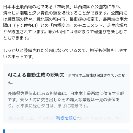
日本本土最西端の地である「神崎鼻」は西海国立公園内にあり、
清々しい潮風と深い青色の海を堪能することができます。公園内に
は最西端の碑や、最北端の稚内市、最東端の根室市、最南端の南大
隅町（旧：佐多町）との「四極交流」のモニュメント、芝生広場な
どが設置されています。暖かい日には潮だまりで磯遊びを楽しむこ
ともできます。
しっかりと整備された公園になっているので、観光も休憩もしやす
いスポットです。
AIによる自動生成の説明文
※内容の正確性は保証されていませ
ん。
長崎県佐世保市にある神崎鼻は、日本本土最西端に位置する岬
です。東シナ海に突き出したその雄大な景観は一見の価値あ
り。水平線に沈む夕日は、まさに絶景です。
...続きを読む
岬の先端には、「日本の西の果て」と書かれた碑があり、旅情
をかきたてます。周辺には遊歩道も整備されており、青い海と
緑の草原のコントラストを楽しみながら散策できます。また、