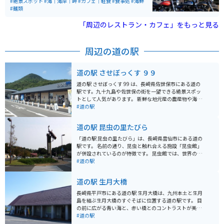
す。
ドライブ、バイクツーリングに最適です。
#絶景スポット
#海｜海岸｜岬
#カフェ｜軽食
#食事処
#海鮮
#麺類
「周辺のレストラン・カフェ」をもっと見る
周辺の道の駅
道の駅 させぼっくす ９９
道の駅 させぼっくす 99 は、長崎県佐世保市にある道の
駅です。九十九島や佐世保の街を一望できる絶景スポッ
トとして人気があります。 新鮮な地元産の農産物や海産
物を販売する直売所や、佐世保グルメを味わえるレスト
#道の駅
ラン、カフェなどがあります。特に、佐世保バーガーや
レモンステーキはおすすめです。お土産も充実してお
道の駅 昆虫の里たびら
り、地元の銘菓や海産物加工品など、旅の思い出にぴっ
たりです。 バイクで訪れる場合は、道の駅に広い駐車場
「道の駅 昆虫の里たびら」は、長崎県雲仙市にある道の
が完備されているので安心です。九十九島の景色を楽し
駅です。 名前の通り、昆虫と触れ合える施設「昆虫館」
みながらのツーリングの休憩地点としても最適です。佐
が併設されているのが特徴です。 昆虫館では、世界のカ
世保市内や周辺の観光スポットへのアクセスも良いの
ブトムシやクワガタを生きたまま観察できるほか、チョ
#道の駅
で、観光拠点としても便利です。
ウが飛び交う「放蝶温室」もあります。 バイクで訪れる
際は、駐車場も広く停めやすいので安心です。 周辺に
道の駅 生月大橋
は、雲仙岳や島原湾など風光明媚なスポットも多いの
で、ツーリングの休憩場所としても最適です。 地元の特
長崎県平戸市にある道の駅 生月大橋は、九州本土と生月
産品である雲仙ハムや、新鮮な野菜が購入できるのも魅
島を結ぶ生月大橋のすぐそばに位置する道の駅です。 目
力です。 レストランでは、雲仙市のブランド豚「雲仙ス
の前に広がる青い海と、赤い橋とのコントラストが美し
ーパーポーク」を使った料理などが楽しめます。
く、晴れた日には展望台から五島灘や平戸島を一望でき
#道の駅
ます。 道の駅には、地元でとれた新鮮な魚介類を使った