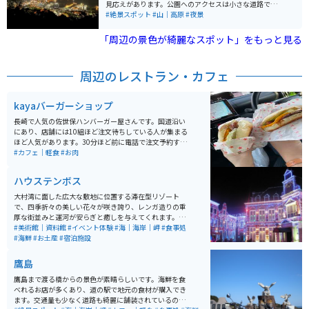
見応えがあります。公園へのアクセスは小さな道路で、
カーブもありますので、大きな車でのアクセスは難しい
#絶景スポット
#山｜高原
#夜景
かもしれませんが、バイクで走る分には楽しいです。
「周辺の景色が綺麗なスポット」をもっと見る
周辺のレストラン・カフェ
kayaバーガーショップ
長崎で人気の佐世保ハンバーガー屋さんです。国道沿い
にあり、店舗には10組ほど注文待ちしている人が集まる
ほど人気があります。30分ほど前に電話で注文予約する
と、到着しすぐに食べることができます。外にイートス
#カフェ｜軽食
#お肉
ペースがあるため、季節を感じながらの食事もできま
す。
ハウステンボス
大村湾に面した広大な敷地に位置する滞在型リゾート
で、四季折々の美しい花々が咲き誇り、レンガ造りの重
厚な街並みと運河が安らぎと癒しを与えてくれます。日
本一広いテーマパークとして、ヨーロッパのような街並
#美術館｜資料館
#イベント体験
#海｜海岸｜岬
#食事処
み、石畳、運河、街と自然が調和した「美しい街」が特
#海鮮
#お土産
#宿泊施設
徴です。 一年を通してイルミネーションが華やかな街の
中で、目いっぱい遊ぶこともゆっくりと宿泊することも
鷹島
できます。「花と光の感動リゾート」と呼ばれ、異国体
験を満喫できる場所です。場内にはレストラン、ショッ
鷹島まで渡る橋からの景色が素晴らしいです。海鮮を食
プ、アミューズメント施設、ホテル、美術館などがあ
べれるお店が多くあり、道の駅で地元の食材が購入でき
り、本格的なリゾートライフを満喫することができま
ます。交通量も少なく道路も綺麗に舗装されているので