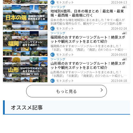
遺跡、温泉地など魅力に溢れるスポットが多数ありま
モトスポット
2023-04-13
す。バイクで福井県にツーリングに行く際は参考にして
ツーリング
1
ください。
地域別6箇所、日本の端まとめ｜最北端・最東
端・最西端・最南端に行く
日本の色々な端を地域別にまとめました！全て一般人が
到達可能な場所なので、観光やツーリングで訪れる際の
参考にしてください。
モトスポット
2024-02-24
ツーリング
0
福岡県のおすすめツーリングルート！絶景スポ
ットや観光スポットをまとめて紹介
福岡県のおすすめツーリングルートをまとめました！
「北部」「東部」「西部」「南部」の4つのルート紹介し
ます。豊かな自然から歴史ある名所、グルメまで多彩な
モトスポット
2024-06-03
魅力が詰まっており、様々な楽しみ方ができます。バイ
ツーリング
0
クで福岡県にツーリングに行く際は参考にしてくださ
山形県のおすすめツーリングルート！絶景スポ
い。
ットや観光スポットをまとめて紹介
山形県のおすすめツーリングルートをまとめました！
「北西部」「北東部」「南東部」の3つのルート紹介しま
す。豊かな自然と歴史的な観光スポット、山と海どちら
モトスポット
2023-04-18
も堪能できるスポットが多数あります。バイクで山形県
にツーリングに行く際は参考にしてください。
もっと見る
オススメ記事