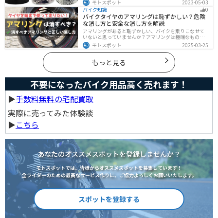
モトスポット
2023-05-03
のお守りとしてだけでなく、プレゼントとしても最適な
バイク知識
0
ので、気になっている人は参考にしてみてください。
バイクタイヤのアマリングは恥ずかしい？危険
な消し方と安全な消し方を解説
アマリングがあると恥ずかしい、バイクを乗りこなせて
いないと思っていませんか？アマリングは極端なもので
なければ全く問題ありません。しかし、気になるという
モトスポット
2025-03-25
方がいるのも事実です。この記事では消した方がいいア
マリングや消し方を解説します。
もっと見る
不要になったバイク用品高く売れます！
▶︎
手数料無料の宅配買取
実際に売ってみた体験談
▶︎
こちら
あなたのオススメスポットを登録しませんか？
モトスポットでは、皆様からオススメスポットを募集しています！
全ライダーのための最高なサービス作りに、ご協力よろしくお願いいたします。
スポットを登録する