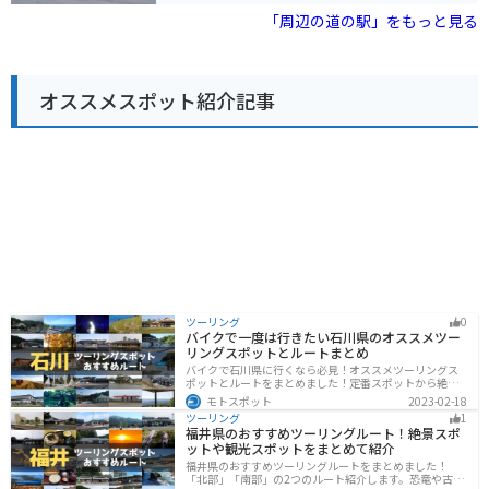
料理を提供するレストランや、お土産コーナーがありま
「周辺の道の駅」をもっと見る
す。 生月島は伊勢海老やサザエなどの漁獲が盛んなの
で、新鮮な海の幸を味わいたい方におすすめです。 ま
た、周辺には、隠れキリシタンの歴史を感じられる史跡
や、美しい海岸線など、観光スポットも点在していま
オススメスポット紹介記事
す。 バイクで訪れる場合、道の駅には駐車場も完備され
ているので安心です。 生月大橋は通行料がかかります
が、バイクなら片道150円とリーズナブルです。 風光明
媚な生月大橋を渡りながら、道の駅 生月大橋で休憩して
みてはいかがでしょうか。
ツーリング
0
バイクで一度は行きたい石川県のオススメツー
リングスポットとルートまとめ
バイクで石川県に行くなら必見！オススメツーリングス
ポットとルートをまとめました！定番スポットから絶景
スポット、温泉、海、グルメなど様々なジャンルで楽し
モトスポット
2023-02-18
めます。バイクで石川ツーリングに行こうと思っている
ツーリング
1
人は、参考にしてください。
福井県のおすすめツーリングルート！絶景スポ
ットや観光スポットをまとめて紹介
福井県のおすすめツーリングルートをまとめました！
「北部」「南部」の2つのルート紹介します。恐竜や古代