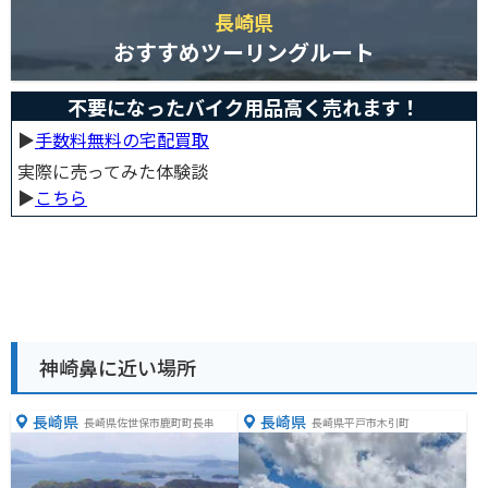
長崎県
おすすめツーリングルート
不要になったバイク用品高く売れます！
▶︎
手数料無料の宅配買取
実際に売ってみた体験談
▶︎
こちら
神崎鼻に近い場所
長崎県
長崎県
長崎県佐世保市鹿町町長串
長崎県平戸市木引町