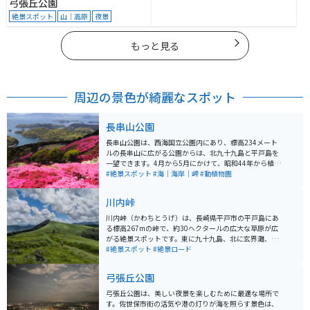
弓張丘公園
絶景スポット
山｜高原
夜景
もっと見る
周辺の景色が綺麗なスポット
長串山公園
長串山公園は、西海国立公園内にあり、標高234メート
ルの長串山に広がる公園からは、北九十九島と平戸島を
一望できます。4月から5月にかけて、昭和44年から植栽
された久留米つつじ、平戸つつじなど10万本のつつじが
#絶景スポット
#海｜海岸｜岬
#動植物園
色鮮やかに花開き、青い空と青い海、そして緑の島々に
映える様は自然の織りなす絶景です。
川内峠
川内峠（かわちとうげ）は、長崎県平戸市の平戸島にあ
る標高267mの峠で、約30ヘクタールの広大な草原が広
がる絶景スポットです。東に九十九島、北に玄界灘、遠
くには壱岐・対馬を望む360度のパノラマビューが魅力
#絶景スポット
#絶景ロード
で、春には平戸つつじ、秋にはススキが一面を彩りま
す。 毎年2月上旬には防火と若草育成を目的とした野焼
弓張丘公園
きが行われ、その壮観な光景も多くの人々を惹きつけま
す。西海国立公園に指定されており、平戸を代表する自
弓張丘公園は、美しい夜景を楽しむために最適な場所で
然スポットとして親しまれています。
す。佐世保市街の活気や港の灯りが海を照らす景色は、