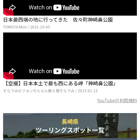
日本最西端の地に行ってきた 佐々町神崎鼻公園
TOMOYA Mon / 2021-10-05
【空撮】日本本土で最も西にある岬「神崎鼻公園」
そらうみビジョンだんらん旅人宿そらうみ / 2023-01-15
YouTubeの利用規約
長崎県
ツーリングスポット一覧