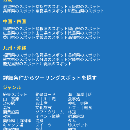
滋賀県のスポット
京都府のスポット
大阪府のスポット
兵庫県のスポット
奈良県のスポット
和歌山県のスポット
中国・四国
鳥取県のスポット
島根県のスポット
岡山県のスポット
広島県のスポット
山口県のスポット
徳島県のスポット
香川県のスポット
愛媛県のスポット
高知県のスポット
九州・沖縄
福岡県のスポット
佐賀県のスポット
長崎県のスポット
熊本県のスポット
大分県のスポット
宮崎県のスポット
鹿児島県のスポット
沖縄県のスポット
詳細条件からツーリングスポットを探す
ジャンル
絶景スポット
絶景ロード
海｜海岸｜岬
山｜高原
湖｜川｜滝
食事処
道の駅
お土産
神社｜寺院
温泉
文化施設
カフェ｜軽食
商業施設
ソフトクリーム
林道
夜景
イベント体験
宿泊施設
美術館｜資料館
海鮮
ダム
キャンプ場
スイーツ
珍スポット
動植物園
お肉
麺類