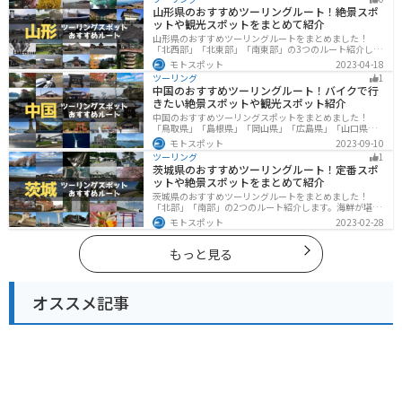
は参考にしてください。
山形県のおすすめツーリングルート！絶景スポ
ットや観光スポットをまとめて紹介
山形県のおすすめツーリングルートをまとめました！
「北西部」「北東部」「南東部」の3つのルート紹介しま
す。豊かな自然と歴史的な観光スポット、山と海どちら
モトスポット
2023-04-18
も堪能できるスポットが多数あります。バイクで山形県
ツーリング
1
にツーリングに行く際は参考にしてください。
中国のおすすめツーリングルート！バイクで行
きたい絶景スポットや観光スポット紹介
中国のおすすめツーリングスポットをまとめました！
「鳥取県」「島根県」「岡山県」「広島県」「山口県」
の各県の観光地紹介します。自然豊かな山々や湖、温泉
モトスポット
2023-09-10
地が点在し、四季折々の景色を楽しめるスポットが多数
ツーリング
1
あります。バイクで中国にツーリングに行く際は参考に
茨城県のおすすめツーリングルート！定番スポ
してください。
ットや絶景スポットをまとめて紹介
茨城県のおすすめツーリングルートをまとめました！
「北部」「南部」の2つのルート紹介します。海鮮が堪能
できる港や梅の景勝地、自然豊かな山々があるのでツー
モトスポット
2023-02-28
リングにもってこいです。バイクで茨城県にツーリング
に行く際は参考にしてください。
もっと見る
オススメ記事