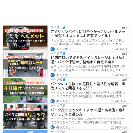
バイク用品
5
アメリカンバイクに似合うかっこいいヘルメッ
ト20選！オススメはお洒落でワイルド
「カッコいいこと」それこそがアメリカンバイクの魅力
です。車種選びと同様に、ヘルメット選びもこだわりた
いところですよね。アメリカンバイクの魅力をもっと引
モトスポット
2024-06-03
き立ててくれるオススメのヘルメットを紹介します。
バイク用品
2
10万円以内で買えるバイクガレージおすすめ9
選！バイク保管から整備まで自宅で楽々
自宅にバイクガレージが欲しい人必見！予算10万円以下
で手に入る簡易ガレージについてまとめました。ガレー
ジの種類やメリットデメリットからオススメ商品まで徹
モトスポット
2024-06-03
底解説しますので、自宅にセキュリティの高いバイク保
バイク知識
0
管庫や整備場所が欲しい方は参考にしてください。
バイクのすり抜けの危険性と違法性を解説｜事
故リスクを回避する方法！
バイクのすり抜けについて知りたい人必見！この記事で
は、バイクのすり抜けの危険性と違法性を解説します。
実は、すり抜けによる事故のリスクは想像以上に高いで
モトスポット
2024-11-26
す。記事を参考にすり抜けのリスクを理解し、安全運転
バイク用品
0
に努めましょう。
バイク用リュックおすすめ10選！高機能で疲れ
ないモデルと選び方
バイクで荷物を楽に積載したい人必見！リュックなら全
ての荷物を一つにして、常に持ち運べるので手間も盗ま
れる心配もありません。腰や肩の負担を軽減して通勤通
モトスポット
2024-04-14
学・ツーリングを快適にできるオススメリュックを紹介
バイク用品
0
します。