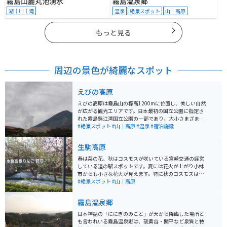
霧島山麓丸池湧水
霧島温泉郷
湖｜川｜滝
温泉
絶景スポット
山｜高原
もっと見る
周辺の景色が綺麗なスポット
えびの高原
えびの高原は霧島山の標高1200mに位置し、美しい自然
が広がる観光エリアです。日本最初の国立公園に指定さ
れた霧島錦江湾国立公園の一部であり、大小さまざまな
山々や火山湖が点在しています。韓国岳や甑岳など霧島
#絶景スポット
#山｜高原
#温泉
#宿泊施設
山の登山口であり、トレッキングスポットとしても人気
が高いです。 この地域は硫黄山の火山活動の影響で、ミ
生駒高原
ヤマキリシマやススキの草原が広がっており、ノカイド
ウの自生地として国の天然記念物に指定されています。
春は菜の花、秋はコスモスが咲いている宮崎交通の経営
このノカイドウは世界中で霧島にしか自生しない植物で
している道の駅スポットです。夏には花火が上がり小林
す。また、春から初夏にかけてはミヤマキリシマや大山
市からも小さな花火が見えます。特に秋のコスモスは絶
レンゲ、夏つばきなどが見られ、秋には鮮やかな紅葉で
景です。 園内にリンゴ園があり、秋のコスモスとリンゴ
#絶景スポット
#山｜高原
彩られています。 えびの高原にはエコミュージアムセン
狩りが楽しめます。今は、火山噴火のため、通行できま
ター、日本最南端の屋外スケート場、ホテル、土産物
せんが、以前はここからえびの高原へ向かう道がツーリ
霧島温泉郷
屋、キャンプ場などの施設が整備されています。地元の
ング向けでした。
伝承では、かつて一帯を占めていたススキが火山ガスの
日本神話の「ににぎのみこと」が天から降臨した場所と
影響で「えび色」に変わったことが、「えびの高原」の
も言われいる霧島温泉郷は、硫黄谷・関平など泉質と特
地名の由来だとされています。