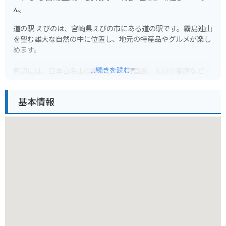
ん。
道の駅 えびのは、宮崎県えびの市にある道の駅です。霧島連山
を望む雄大な自然の中に位置し、地元の特産品やグルメが楽し
めます。
...続きを読む
周辺には、日本百名山の霧島山や、韓国岳、えびの高原など、
自然豊かな観光スポットがたくさんあります。特に、えびの高
原は、変化に富んだ美しい風景で知られており、ドライブやツ
基本情報
ーリングに最適です。道の駅には、バイクスタンドも設置され
ているので、ライダーにも優しい道の駅と言えるでしょう。
地元の食材をふんだんに使ったレストランでは、郷土料理の
「鶏の炭火焼き」や「だご汁」などが人気です。お土産には、
えびの市の特産品である「えびの茶」や「栗を使ったお菓子」
などがおすすめです。
道の駅 えびのは、雄大な自然と美味しいグルメが楽しめる、魅
力的なスポットです。