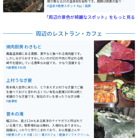
徴が異なる10の温泉地を総称です。周囲は硫黄の香りに
満ちており、食事とお土産を販売する施設では足湯を楽
#温泉
#絶景スポット
#山｜高原
しむことができます。宿泊はもちろん、日帰り施設も充
実しています。
「周辺の景色が綺麗なスポット」をもっと見る
周辺のレストラン・カフェ
焼肉厨房 わきもと
霧島温泉郷にある黒豚、黒牛など食べれる焼肉屋です。
しかしながらおすすめしたいのが幻の牛肉と呼ばれる尾
崎牛を提供している貴重なお店です。 かなり混雑する店
なので日時が決まっているのならば席とメニューをあら
#食事処
#お肉
かじめ予約しておくことをおすすめします。
上村うなぎ屋
熊本県人吉市に来たら、とりあえず上村うなぎ屋でご飯
を食べておけと言われるくらい有名な創業100年は続く
老舗のうなぎ屋です。秘伝のタレを使ったうなぎは絶品
です。県内外から多くのお客さんでにぎわう人吉市の人
#食事処
気飲食店です。
曽木の滝
幅210m、高さ12mもある東洋のナイヤガラと呼ばれて
いる滝です。駐車場料金は無料、入場料もありません。
設備はしっかりと作りこまれており、お土産屋さんや軽
食屋さんも充実しています。 高さはそこまでありません
#絶景スポット
#湖｜川｜滝
#カフェ｜軽食
#ソフトクリーム