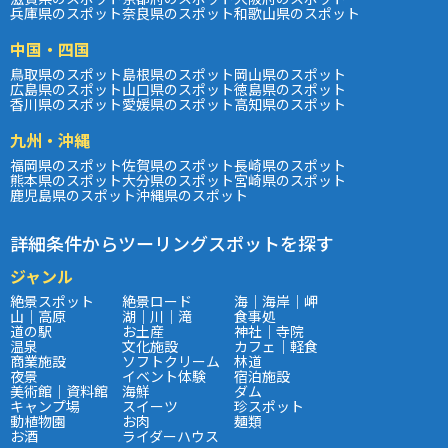
兵庫県のスポット
奈良県のスポット
和歌山県のスポット
中国・四国
鳥取県のスポット
島根県のスポット
岡山県のスポット
広島県のスポット
山口県のスポット
徳島県のスポット
香川県のスポット
愛媛県のスポット
高知県のスポット
九州・沖縄
福岡県のスポット
佐賀県のスポット
長崎県のスポット
熊本県のスポット
大分県のスポット
宮崎県のスポット
鹿児島県のスポット
沖縄県のスポット
詳細条件からツーリングスポットを探す
ジャンル
絶景スポット
絶景ロード
海｜海岸｜岬
山｜高原
湖｜川｜滝
食事処
道の駅
お土産
神社｜寺院
温泉
文化施設
カフェ｜軽食
商業施設
ソフトクリーム
林道
夜景
イベント体験
宿泊施設
美術館｜資料館
海鮮
ダム
キャンプ場
スイーツ
珍スポット
動植物園
お肉
麺類
お酒
ライダーハウス