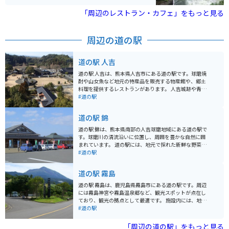
が、幅が200m超えと非常に大きいので、迫力がありま
す。
「周辺のレストラン・カフェ」をもっと見る
周辺の道の駅
道の駅 人吉
道の駅 人吉は、熊本県人吉市にある道の駅です。球磨焼
酎や山女魚など地元の特産品を販売する物産館や、郷土
料理を提供するレストランがあります。 人吉城跡や青井
阿蘇神社など、周辺には歴史的な観光スポットも多く、
#道の駅
観光の拠点としても便利です。バイクで訪れる場合、道
の駅には広い駐車場が整備されているので安心です。ま
道の駅 錦
た、周辺には球磨川沿いを走る快適な道路もあり、ツー
リングにも最適なエリアです。 道の駅 人吉は、人吉市の
道の駅 錦は、熊本県南部の人吉球磨地域にある道の駅で
魅力を満喫できるスポットとして、地元の人々からも愛
す。球磨川の清流沿いに位置し、周囲を豊かな自然に囲
されています。
まれています。 道の駅には、地元で採れた新鮮な野菜や
果物を販売する物産館、球磨焼酎や郷土料理を提供する
#道の駅
レストランがあります。特におすすめは、球磨川で獲れ
た鮎を使った料理や、地元産の米粉を使っただんごで
道の駅 霧島
す。 バイクで訪れる場合、道の駅 錦は駐車場も広く、休
憩場所としても最適です。球磨川沿いを走る国道219号
道の駅 霧島は、鹿児島県霧島市にある道の駅です。周辺
線は、ツーリングコースとしても人気があり、道の駅 錦
には霧島神宮や霧島温泉郷など、観光スポットが点在し
はその休憩ポイントとして最適な立地です。周辺には、
ており、観光の拠点として最適です。 施設内には、地元
球泉洞や人吉城跡などの観光スポットも点在しており、
の特産品を販売するショップやレストランがあり、霧島
#道の駅
観光拠点としても便利です。 道の駅 錦は、自然豊かな環
の味覚を楽しむことができます。また、観光案内所で
境の中で、地元の美味しいものを味わったり、ゆっくり
は、周辺の観光情報を入手することができます。 バイク
「周辺の道の駅」をもっと見る
と休憩したりするのに最適な場所です。