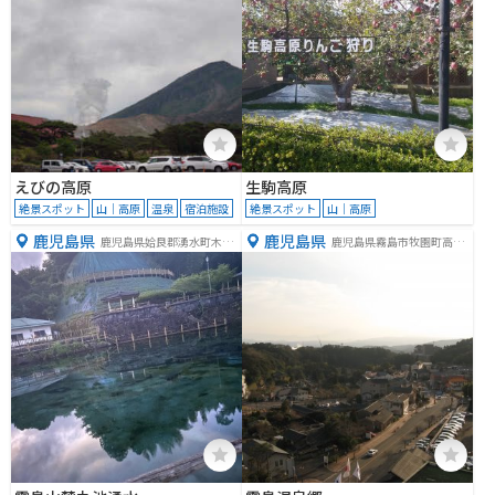
えびの高原
生駒高原
絶景スポット
山｜高原
温泉
宿泊施設
絶景スポット
山｜高原
鹿児島県
鹿児島県
鹿児島県姶良郡湧水町木場5
鹿児島県霧島市牧園町高千
89
穂