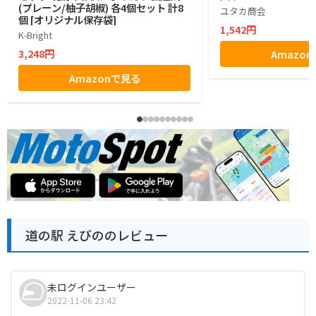
(プレーン/柚子胡椒) 各4個セット 計8
ユタカ商会
個 [オリジナル保存袋]
1,542円
K-Bright
3,248円
Amazo
Amazonで見る
道の駅 えびののレビュー
未ログインユーザー
2022-11-06 23:42