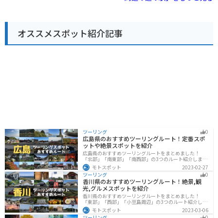
で訪れる場合は、駐車場も広く、休憩場所としても最適
です。周辺には、霧島スカイラインやえびの高原など、
絶景を眺めながら走ることができるワインディングロー
ドも多いため、ツーリングにもおすすめです。 霧島は、
オススメスポット紹介記事
温泉や雄大な自然、歴史を感じられるスポットなど魅力
が満載です。道の駅 霧島はそんな霧島観光の拠点とし
て、ぜひ立ち寄ってみてください。
ツーリング
0
広島県のおすすめツーリングルート！定番スポ
ットや絶景スポットを紹介
広島県のおすすめツーリングルートをまとめました！
「北部」「南東部」「南西部」の3つのルート紹介しま
す。自然豊かな山と海だけでなく、歴史的価値のある建
モトスポット
2023-02-27
造物も多数あるので、飽きることなくツーリングを堪能
ツーリング
0
できます。バイクで広島県にツーリングに行く際は参考
香川県のおすすめツーリングルート！絶景,観
にしてください。
光,グルメスポットを紹介
香川県のおすすめツーリングルートをまとめました！
「東部」「西部」「小豆島周辺」の3つのルート紹介しま
す。自然豊かな山から海、絶品グルメを満喫するツーリ
モトスポット
2023-03-06
ングができます。バイクで香川県にツーリングに行く際
ツーリング
0