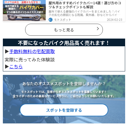
屋外用おすすめバイクカバー14選！選び方のコ
ツ＆チェックポイントも解説
屋外で使える最強のバイクカバーをまとめました！バイ
クの劣化の原因となる雨風、紫外線、砂などからバイク
を守ることはもちろん、盗難やいたずら対策にもなりま
モトスポット
2024-02-23
す。バイクカバーの選び方からオススメまでまとめまし
たので、カバーを探している人はぜひ参考にしてくださ
い。
もっと見る
不要になったバイク用品高く売れます！
▶︎
手数料無料の宅配買取
実際に売ってみた体験談
▶︎
こちら
あなたのオススメスポットを登録しませんか？
モトスポットでは、皆様からオススメスポットを募集しています！
全ライダーのための最高なサービス作りに、ご協力よろしくお願いいたします。
スポットを登録する