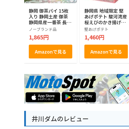
静岡 御茶パイ 15枚
静岡県 地域限定 堅
入り 静岡土産 御茶
あげポテト 駿河湾産
静岡県産一番茶 長登
桜えびのかき揚げ味
屋
120g (15g×8袋入)
ノーブランド品
堅あげポテト
1,865円
1,460円
Amazonで見る
Amazonで見る
井川ダムのレビュー