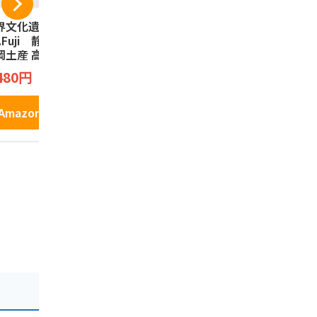
界文化遺産 3776
夏こっこ 6個入（こ
｢駿河湾の
t.Fuji 静岡限定
っこ3種類×各2個入
んべい(12枚
岡土産 高速道路限
り） 静岡土産 蒸し
煎餅 お菓子
 富士山タルトク
ケーキ お菓子 和菓
ク えびせん
こっこ
田丸屋本店
480円
ー Fujisan Tart
子 お土産 個包装 詰
海老 さくら
2,100円
1,180円
okie Chocopen t
め合わせ ギフト プ
岡みやげ 
rt 富士山 チョコ
チギフト ケーキ ク
お土産
Amazonで見る
ンタルト 焼菓
リーム お中元 御中
Amazonで見る
Amazo
 9個
元