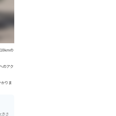
10kmの
へのアク
かかりま
大きさ