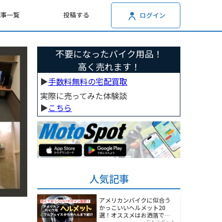
記事一覧
投稿する
ログイン
不要になったバイク用品！
高く売れます！
▶︎
手数料無料の宅配買取
実際に売ってみた体験談
▶︎
こちら
人気記事
アメリカンバイクに似合う
かっこいいヘルメット20
選！オススメはお洒落でワ
モトスポット