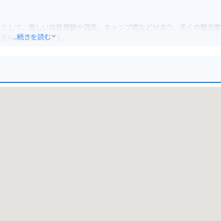
」として、美しい自然景観や温泉、キャンプ場などがあり、多くの観光
...続きを読む
息をのむ美しさです。
ます。バイクで行く場合は、十分な運転技術と安全装備が必要です。道
のがおすすめです。