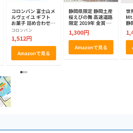
コロンバン 富士山メ
静岡県限定 静岡土産
世
ルヴェイユ ギフト
桜えびの舞 高速道路
M
お菓子 詰め合わせ
限定 2019年 金賞 M
静
個包装 土産 お菓子
ONDE SELECTION
定
コロンバン
1,300円
1,
贈答 銘店 ラングド
絶対買い 焼菓子 煎
ッキ
1,512円
シャ 21枚入り
餅 せんべい １２個
Co
a
Amazonで見る
ペ
Amazonで見る
子