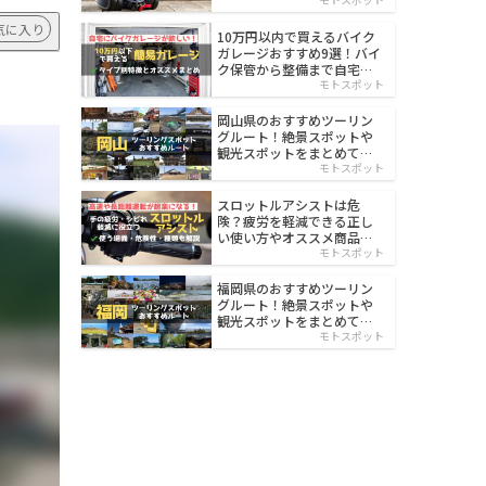
イルド
気に入り
10万円以内で買えるバイク
ガレージおすすめ9選！バイ
ク保管から整備まで自宅で
楽々
モトスポット
岡山県のおすすめツーリン
グルート！絶景スポットや
観光スポットをまとめて紹
介
モトスポット
スロットルアシストは危
険？疲労を軽減できる正し
い使い方やオススメ商品を
紹介
モトスポット
福岡県のおすすめツーリン
グルート！絶景スポットや
観光スポットをまとめて紹
介
モトスポット