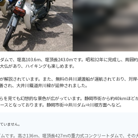
、堤高103.6m、堤頂長243.0mです。昭和32年に完成し、周囲約
大仏があり、ハイキングも楽しめます。
が解説されています。また、無料の井川湖渡船が運航されており、対岸
善され、大井川鐵道井川線が延伸されました。
らを見ても幻想的な景色が広がっています。静岡市街から約40kmほど
ースとなっております。静岡市街⇒井川ダム⇒川根方面へなど。
ていません。
ムです。高さ136m、堤頂長427mの重力式コンクリートダムで、その