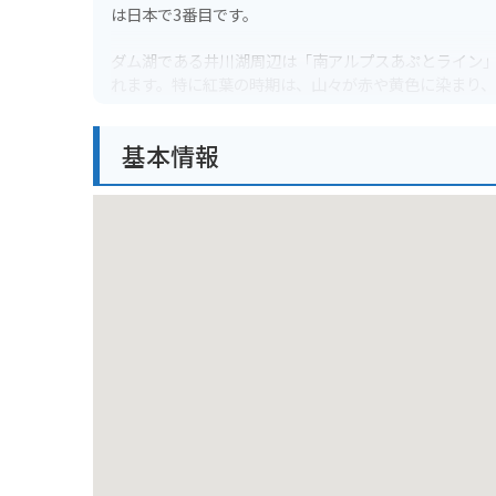
は日本で3番目です。
ダム湖である井川湖周辺は「南アルプスあぷとライン
れます。特に紅葉の時期は、山々が赤や黄色に染まり、
井川ダムまでは、カーブの多い山道を走ることになり
基本情報
望台がいくつかあるので、休憩しながら景色を楽しむ