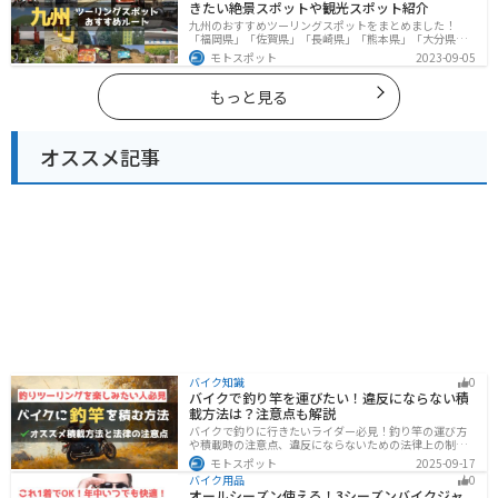
きたい絶景スポットや観光スポット紹介
九州のおすすめツーリングスポットをまとめました！
「福岡県」「佐賀県」「長崎県」「熊本県」「大分県」
「宮崎都」「鹿児島県」の各県の観光地紹介します。自
モトスポット
2023-09-05
然豊かな山々や湖、温泉地が点在し、四季折々の景色を
楽しめるスポットが多数あります。バイクで九州にツー
リングに行く際は参考にしてください。
もっと見る
オススメ記事
バイク知識
0
バイクで釣り竿を運びたい！違反にならない積
載方法は？注意点も解説
バイクで釣りに行きたいライダー必見！釣り竿の運び方
や積載時の注意点、違反にならないための法律上の制限
を解説。風の影響やバランス、安全面のポイントを押さ
モトスポット
2025-09-17
えつつ、おすすめのロッドケース・ロッドホルダー・コ
バイク用品
0
ンパクトロッドも紹介。ツーリング途中に気軽に釣りを
オールシーズン使える！3シーズンバイクジャ
楽しみたい方にも最適な情報が満載