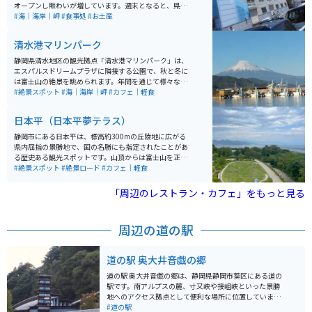
オープンし賑わいが増しています。週末となると、県内
外からライダー、車、観光バスが訪れ、食事と買い物を
#海｜海岸｜岬
#食事処
#お土産
楽しんでいます。 500円以上お買い上げで駐車場1時間3
0分無料。お食事は2時間30分無料になります。いちば館
清水港マリンパーク
には清水港にクルーズ船が入港すると欧米人の姿も、ま
ぐろ館には人気店も増えました。いちば館とまぐろ館の
静岡県清水地区の観光拠点「淸水港マリンパーク」は、
連絡通路から、遊覧船に乗ることも出来、海を眺めなが
エスパルスドリームプラザに隣接する公園で、秋と冬に
らの一休憩も出来ます。
は富士山の絶景を眺められます。年間を通じて様々なイ
ベントの会場となり、打ち上げ花火、モーターショー、
#絶景スポット
#海｜海岸｜岬
#カフェ｜軽食
大晦日のカウントダウン花火、清水かっぽれという踊り
の会場などで利用されます。特に、お正月には梯子乗り
日本平（日本平夢テラス）
や獅子舞といった伝統的なパフォーマンスが披露されま
す。公園の利用は無料で、有料の港内観光船も人気で
静岡市にある日本平は、標高約300mの丘陵地に広がる
す。 隣接するエスパルスドリームプラザ内には「寿司横
県内屈指の景勝地で、国の名勝にも指定されたことがあ
丁」が設けられており、清水のお寿司を堪能できるお店
る歴史ある観光スポットです。山頂からは富士山を正面
が多数あります。また、海沿いにはカフェがあり、多様
に、駿河湾や三保松原、清水港、伊豆半島、さらに天候
#絶景スポット
#絶景ロード
#カフェ｜軽食
な土産物も揃っています。この公園は、特に冬には美し
に恵まれれば南アルプスまで見渡すことができ、朝・
い富士山と海を眺めることができ、イベント広場として
夕・夜と時間帯によって表情を変える美しい景観が魅力
「周辺のレストラン・カフェ」をもっと見る
も使用されます。食事に関しては、寿司横丁の他に、少
です。とくに夕暮れから夜景にかけては、港の灯りと富
し離れた河岸の市場も人気です。 清水で観光といえばこ
士山のシルエットが織りなす幻想的な風景が楽しめま
こというほどで、観光バスも必ず寄る人気スポットとな
す。 観光の目玉のひとつが「日本平ロープウェイ」で、
周辺の道の駅
っています。
日本平山頂と久能山東照宮を約5分で結び、眼下に駿河
湾を見下ろしながら空中散歩を楽しめます。久能山東照
宮では、徳川家康ゆかりの史跡や豪華絢爛な社殿を見学
道の駅 奥大井音戯の郷
でき、自然と歴史の両方を味わえるのも特徴です。山頂
には日本平ホテルや広大な芝生広場もあり、カフェでの
道の駅 奥大井音戯の郷は、静岡県静岡市葵区にある道の
休憩やピクニック、景色を楽しみながらの散策にも最適
駅です。南アルプスの麓、寸又峡や接岨峡といった景勝
です。 日本平夢テラスは、建築家・隈研吾氏が設計した
地へのアクセス拠点として便利な場所に位置していま
木組みの展望施設で、伝統と現代建築が融合した美しい
す。 地元の食材を使った食事処や、特産品販売所、観光
#道の駅