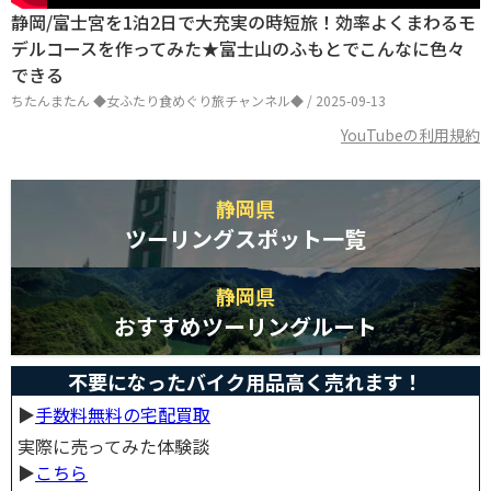
静岡/富士宮を1泊2日で大充実の時短旅！効率よくまわるモ
デルコースを作ってみた★富士山のふもとでこんなに色々
できる
ちたんまたん ◆女ふたり食めぐり旅チャンネル◆ / 2025-09-13
YouTubeの利用規約
静岡県
ツーリングスポット一覧
静岡県
おすすめツーリングルート
不要になったバイク用品高く売れます！
▶︎
手数料無料の宅配買取
実際に売ってみた体験談
▶︎
こちら