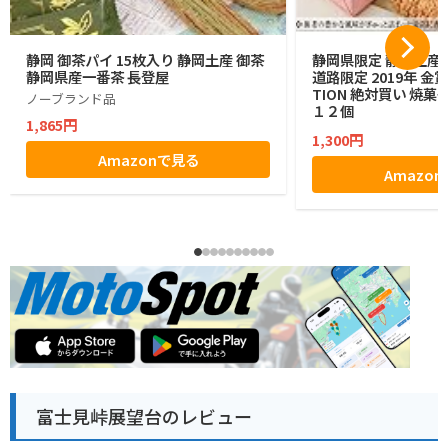
静岡 御茶パイ 15枚入り 静岡土産 御茶
静岡県限定 静岡土産 
静岡県産一番茶 長登屋
道路限定 2019年 金賞 
TION 絶対買い 焼菓
ノーブランド品
１２個
1,865円
1,300円
Amazonで見る
Amazo
富士見峠展望台のレビュー