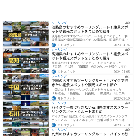
ツーリング
0
淡路島のおすすめツーリングルート！絶景スポ
ットや観光スポットをまとめて紹介
淡路島のおすすめツーリングルートをまとめました！北
淡路海岸や南淡路海岸など美しい海岸線、国営明石海峡
公園や淡路夢舞台など、自然とアートが融合した施設も
モトスポット
2023-04-24
多数あります。バイクで淡路島にツーリングに行く際は
ツーリング
0
参考にしてください。
高知県のおすすめツーリングルート！絶景スポ
ットや観光スポットをまとめて紹介
高知県のおすすめツーリングルートをまとめました！
「東部」「北部」「南西部」の3つのルート紹介します。
山と海どちらも楽しめるスポットが多数あり、様々な楽
モトスポット
2024-04-05
しみ方ができます。バイクで高知県にツーリングに行く
ツーリング
1
際は参考にしてください。
中国のおすすめツーリングルート！バイクで行
きたい絶景スポットや観光スポット紹介
中国のおすすめツーリングスポットをまとめました！
「鳥取県」「島根県」「岡山県」「広島県」「山口県」
の各県の観光地紹介します。自然豊かな山々や湖、温泉
モトスポット
2023-09-10
地が点在し、四季折々の景色を楽しめるスポットが多数
ツーリング
0
あります。バイクで中国にツーリングに行く際は参考に
バイクで一度は行きたい石川県のオススメツー
してください。
リングスポットとルートまとめ
バイクで石川県に行くなら必見！オススメツーリングス
ポットとルートをまとめました！定番スポットから絶景
スポット、温泉、海、グルメなど様々なジャンルで楽し
モトスポット
2023-02-18
めます。バイクで石川ツーリングに行こうと思っている
ツーリング
0
人は、参考にしてください。
九州のおすすめツーリングルート！バイクで行