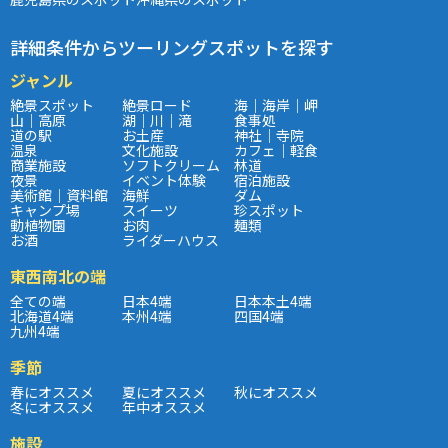
詳細条件からツーリングスポットを探す
ジャンル
絶景スポット
絶景ロード
海｜海岸｜岬
山｜高原
湖｜川｜滝
食事処
道の駅
お土産
神社｜寺院
温泉
文化施設
カフェ｜軽食
商業施設
ソフトクリーム
林道
夜景
イベント体験
宿泊施設
美術館｜資料館
海鮮
ダム
キャンプ場
スイーツ
珍スポット
動植物園
お肉
麺類
お酒
ライダーハウス
東西南北の端
全ての端
日本4端
日本本土4端
北海道4端
本州4端
四国4端
九州4端
季節
春にオススメ
夏にオススメ
秋にオススメ
冬にオススメ
年中オススメ
施設