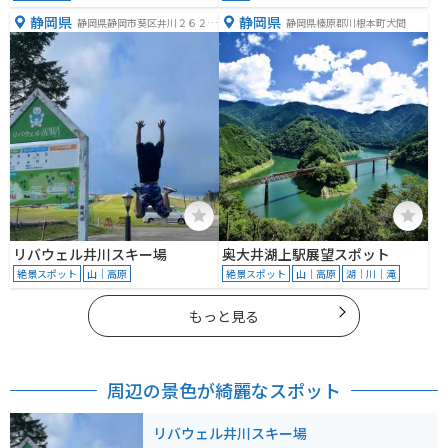
静岡県
静岡県
静岡県静岡市葵区井川２６２９
静岡県榛原郡川根本町犬間
−１９０
リバウェル井川スキー場
奥大井湖上駅展望スポット
絶景スポット
山｜高原
絶景スポット
山｜高原
湖｜川｜滝
もっと見る
周辺の景色が綺麗なスポット
リバウェル井川スキー場