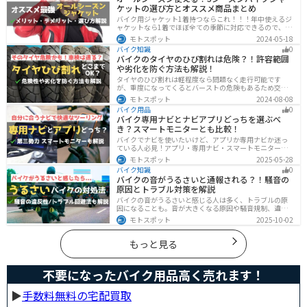
ケットの選び方とオススメ商品まとめ
バイク用ジャケット1着持つならこれ！！！年中使えるジ
ャケットなら1着でほぼ全ての季節に対応できるので、出
費も抑えられます。真夏や真冬など極端な季節に乗る場
モトスポット
2024-05-18
合は専用ジャケットがあるとより快適になるのでツーリ
バイク知識
0
ングスタイルに合わせて検討してください。
バイクのタイヤのひび割れは危険？！許容範囲
や劣化を防ぐ方法も解説！
タイヤのひび割れは軽程度なら問題なく走行可能です
が、重度になってくるとバーストの危険もあるため交換
が必要です。どの程度なら大丈夫なのか、タイヤのひび
モトスポット
2024-08-08
割れを防ぐ方法などまとめました。快適安全にバイクに
バイク用品
0
乗るためにもしっかりとチェックしておきましょう。
バイク専用ナビとナビアプリどっちを選ぶべ
き？スマートモニターとも比較！
バイクでナビを使いたいけど、アプリか専用ナビか迷っ
ている人必見！アプリ・専用ナビ・スマートモニターの
メリット、デメリット、どんな人にオススメなのかを解
モトスポット
2025-05-28
説します。自分に合ったナビを見つけて快適なツーリン
バイク知識
0
グライフを送りましょう！
バイクの音がうるさいと通報される？！騒音の
原因とトラブル対策を解説
バイクの音がうるさいと感じる人は多く、トラブルの原
因になることも。音が大きくなる原因や騒音規制、違反
になるケースを解説し、ライダーができるマナーや配慮
モトスポット
2025-10-02
の方法、さらには他人のバイクが迷惑なときの正しい対
処法まで紹介します。バイク好きも、周囲の騒音に悩む
人も必見の内容です。
もっと見る
不要になったバイク用品高く売れます！
▶︎
手数料無料の宅配買取