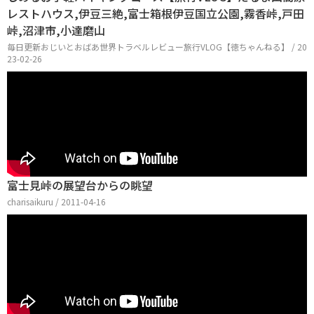
レストハウス,伊豆三絶,富士箱根伊豆国立公園,霧香峠,戸田
峠,沼津市,小達磨山
毎日更新おじいとおばあ世界トラベルレビュー旅行VLOG【徳ちゃんねる】 / 20
23-02-26
富士見峠の展望台からの眺望
charisaikuru / 2011-04-16