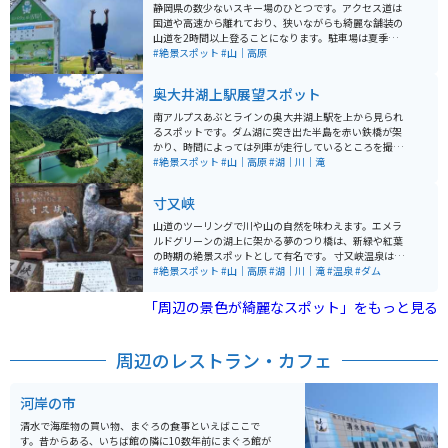
静岡県の数少ないスキー場のひとつです。アクセス道は
国道や高速から離れており、狭いながらも綺麗な舗装の
山道を2時間以上登ることになります。駐車場は夏季なら
無料、夏でも売店は営業しておりトイレもあります。さ
#絶景スポット
#山｜高原
すがはスキー場、草原で遠くまで見渡せる景色が広がり
ます。夏でもレンタルでグラススキーが楽しめます。
奥大井湖上駅展望スポット
南アルプスあぶとラインの奥大井湖上駅を上から見られ
るスポットです。ダム湖に突き出た半島を赤い鉄橋が架
かり、時間によっては列車が走行しているところを撮影
可能です。出入り口が分かりにくいため注意が必要で
#絶景スポット
#山｜高原
#湖｜川｜滝
す。
寸又峡
山道のツーリングで川や山の自然を味わえます。エメラ
ルドグリーンの湖上に架かる夢のつり橋は、新緑や紅葉
の時期の絶景スポットとして有名です。 寸又峡温泉は美
肌効果があるとされ「美人の湯」とも呼ばれています。
#絶景スポット
#山｜高原
#湖｜川｜滝
#温泉
#ダム
周辺には、SLやアプト式トロッコで有名な大井川鉄道が
走っており、ライダーだけでなく鉄道ファンにも人気の
「周辺の景色が綺麗なスポット」をもっと見る
観光地となっています。 秋の紅葉シーズンは特に綺麗で
す。寸又峡の茶屋ではわさび蕎麦や鹿刺しなど珍しいも
のが味わえます。 駐車場からは少し歩きます。売店や簡
周辺のレストラン・カフェ
易的なお風呂も駐車場付近にあります。山の中のため、
閉まるのは早めですので、行く時間には気をつけましょ
う。
河岸の市
清水で海産物の買い物、まぐろの食事といえばここで
す。昔からある、いちば館の隣に10数年前にまぐろ館が