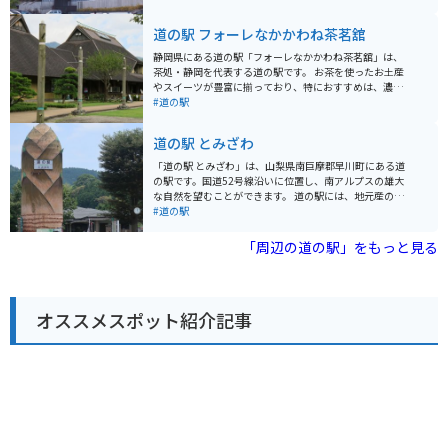
デザインが印象的です。展望デッキと屋内回廊からは36
案内所を備えています。南アルプスの雄大な自然を望む
0度の大パノラマが広がり、富士山だけでなく、茶畑、
ことができ、ライダーにとってはツーリングの休憩スポ
道の駅 フォーレなかかわね茶茗舘
港、街並みまで一望できます。館内では静岡茶や地元の
ットとしても最適です。 周辺には、エメラルドグリーン
スイーツが楽しめ、観光の合間にゆったりとした時間を
の湖面が美しい寸又峡や、温泉地としても知られる接岨
静岡県にある道の駅「フォーレなかかわね茶茗舘」は、
過ごせます。展示スペースもあり、日本平の自然や歴史
峡など、観光スポットも豊富です。自然豊かな奥大井エ
茶処・静岡を代表する道の駅です。 お茶を使ったお土産
について学べるのも魅力です。 また、山頂へ続く「日本
リアを満喫できる道の駅です。
やスイーツが豊富に揃っており、特におすすめは、濃厚
平パークウェイ」は、カーブや勾配のある走りごたえの
な抹茶ジェラートです。 併設されているレストランで
#道の駅
ある道で、ドライブやバイクツーリングの人気ルートと
は、地元の食材を使った料理を楽しむことができ、お茶
なっています。走行中にも景色が楽しめるため、移動そ
を使ったメニューも人気です。 また、SLが走る大井川鐵
のものが観光体験になります。展望・歴史・グルメ・建
道の駅 とみざわ
道の終着駅「千頭駅」にも隣接しており、SLに乗車する
築・ドライブのすべてを一度に楽しめる、日本を代表す
こともできます。 バイクで訪れる場合は、道の駅から寸
「道の駅 とみざわ」は、山梨県南巨摩郡早川町にある道
るビュースポットです。
又峡や井川湖など、自然豊かな観光スポットへのアクセ
の駅です。国道52号線沿いに位置し、南アルプスの雄大
スも良好です。 周辺道路は、ワインディングロードが多
な自然を望むことができます。 道の駅には、地元産の農
いため、走行には注意が必要です。
産物や特産品を販売する直売所、地元食材を使った料理
#道の駅
を提供するレストランがあります。特に、南アルプスの
清流で育ったニジマスを使った料理がおすすめです。ま
「周辺の道の駅」をもっと見る
た、併設されている「湯ったりーな昼神」は、アルカリ
性単純温泉の天然温泉で、旅の疲れを癒やすことができ
ます。 バイクで訪れる場合、道の駅には広い駐車場が完
備されているので安心です。周辺には、南アルプスエコ
オススメスポット紹介記事
ーラインなどのツーリングスポットも点在しており、雄
大な自然を感じながら走ることができます。 道の駅周辺
には、西山温泉や奈良田温泉などの温泉地も点在してい
ます。日帰り入浴可能な施設もあるので、ツーリングの
休憩に立ち寄ってみるのも良いでしょう。