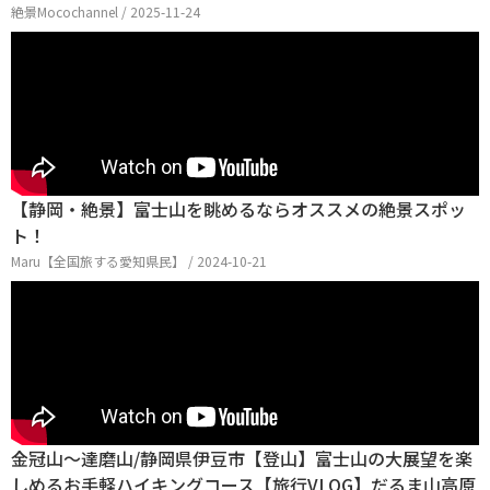
絶景Mocochannel / 2025-11-24
【静岡・絶景】富士山を眺めるならオススメの絶景スポッ
ト！
Maru【全国旅する愛知県民】 / 2024-10-21
金冠山〜達磨山/静岡県伊豆市【登山】富士山の大展望を楽
しめるお手軽ハイキングコース【旅行VLOG】だるま山高原