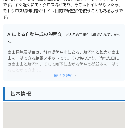
です。すぐ近くにモトクロス場があり、そこはトイレがないため、
モトクロス場利用者がトイレ目的で展望台を使うこともあるようで
す。
AIによる自動生成の説明文
※内容の正確性は保証されていませ
ん。
富士見峠展望台は、静岡県伊豆市にある、駿河湾と雄大な富士
山を一望できる絶景スポットです。その名の通り、晴れた日に
は富士山と駿河湾、そして眼下に広がる伊豆の街並みを一望す
ることができます。
...続きを読む
展望台までは、伊豆スカイラインという絶景ロードを走ってい
くことができ、ツーリングにも最適な場所です。駐車場も完備
基本情報
されているので、車でも安心して訪れることができます。周辺
には、伊豆シャボテン動物公園や修善寺など、観光スポットも
点在しているので、合わせて訪れてみるのも良いでしょう。
バイクで訪れる際は、伊豆スカイラインは有料道路であること
に注意が必要です。また、風が強い場合があるので、防風対策