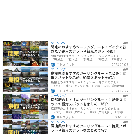
ツーリング
0
関東のおすすめツーリングルート！バイクで行
きたい絶景スポットや観光スポット紹介
関東のおすすめツーリングスポットをまとめました！
「茨城県」「栃木県」「群馬県」「埼玉県」「千葉県」
「東京都」「神奈川県」の各県の観光地紹介します。自
モトスポット
2023-09-06
然豊かな山々や湖、温泉地が点在し、四季折々の景色を
ツーリング
0
楽しめるスポットが多数あります。バイクで関東にツー
島根県のおすすめツーリングルートまとめ！定
リングに行く際は参考にしてください。
番スポットや名所、絶景スポットを紹介
島根県のおすすめツーリングルートをまとめました！
「北部」「南部」の2つのルート紹介します。島根県は、
海と山が近く、1日で全然違う景色を堪能することができ
モトスポット
2023-02-25
ます。バイクで島根県にツーリングに行く際は参考にし
ツーリング
0
てください。
京都府のおすすめツーリングルート！絶景スポ
ットや観光スポットをまとめて紹介
京都府のおすすめツーリングルートをまとめました！
「北部」「中部（郊外）」「中部（市街地）」「南部」
の4つのルート紹介します。古い町並みや神社仏閣、自然
モトスポット
2023-03-31
に囲まれた風光明媚なスポットが数多く存在し、様々な
ツーリング
0
楽しみ方ができます。バイクで京都府にツーリングに行
岡山県のおすすめツーリングルート！絶景スポ
く際は参考にしてください。
ットや観光スポットをまとめて紹介