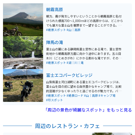
朝霧高原
朝方、霧が発生しやすいということから朝霧高原と名付
けられた標高700～1,000ｍほどの高原からは、どこから
でも雄大な富士山を裾野まで一望することができる。間
近に望む富士山と大自然の絶景は一見の価値あり。
#絶景スポット
#山｜高原
陣馬の滝
富士山の麓にある静岡県富士宮市にある滝で、富士宮市
街地から朝霧高原方面に向かう途中にあります。五斗目
木川（ごとめきがわ）にかかる素朴な滝ですが、その流
れは川の水と富士山の伏流水があちこちの岩の隙間から
#絶景スポット
#湖｜川｜滝
流れ落ちていて、見ごたえがあります。 滝の落差は5
m、滝の幅は20mあり、水は高い透明度を誇っていま
富士エコパークビレッジ
す。滝の名前の由来は、源頼朝が富士の巻狩りで近くに
陣を張ったことから呼ばれています。静かな集落の中に
山梨県富士河口湖町にある富士エコパークビレッジは、
あり、素朴な雰囲気が魅力で、隠れた名所となっていま
富士山を目の前に望める自然豊かなキャンプ場で、比較
す。
的混雑が少なくゆったりと過ごせるのが魅力です。バイ
クプランはバイク料金込みで1泊3,080円（2025年12月
#絶景スポット
#絶景ロード
#山｜高原
#キャンプ場
時点）と利用しやすく、ツーリングの拠点としても適し
#珍スポット
ています。特に富士山を正面に望めるAサイトがおすすめ
「周辺の景色が綺麗なスポット」をもっと見る
ですが、一部のサイトは傾斜があるため、バイク利用の
場合は現地で確認すると安心です。芝生サイトのため焚
き火をする際は焚き火台とスパッタシートが必須となり
ます。 場内には炊事場や灰捨て場があり、ゴミは基本持
周辺のレストラン・カフェ
ち帰りですが、生ごみは鶏のエサとして引き取ってもら
えます。敷地内では鶏やアルパカが飼育されており、農