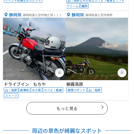
イベント体験
珍スポット
山｜高原
お土産
カフェ｜軽食
ソフト
クリーム
麺類
静岡県
静岡県
静岡県富士宮市猪之頭１１１４
静岡県富士宮市根原
−１
ドライブイン もちや
朝霧高原
山｜高原
食事処
お土産
カフェ｜軽食
絶景スポット
山｜高原
スイーツ
もっと見る
周辺の景色が綺麗なスポット