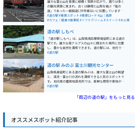
雄大な富士山を背景に緑輝く草原が広がり、周りは多く
の観光資源に恵まれ、古くは静岡と山梨を結ぶ「塩の
道」であった一般国道139号線沿いに位置しています。
牛舎風デザインと牧歌的イメージで整備され、地元の特
#道の駅
#絶景スポット
#絶景ロード
#山｜高原
産品などもあり、自然とのふれあいや思わぬ発見が期待
#カフェ｜軽食
#食事処
#ソフトクリーム
#スイーツ
#お土産
されます。
道の駅 しもべ
「道の駅 しもべ」は、山梨県南巨摩郡身延町にある道の
駅です。雄大な南アルプスの山々に囲まれた場所に位置
し、豊かな自然を満喫できます。 道の駅には、地元で採
れた新鮮な野菜や果物が並ぶ直売所や、山梨名物のほう
#道の駅
とうや吉田うどんなどが味わえるレストランがありま
す。 バイクで訪れる場合、道の駅には広々とした駐車場
道の駅 みのぶ 富士川観光センター
が完備されているので安心です。周辺には、南アルプス
を望む絶景ロード「グリーンライン」や、歴史ある「身
山梨県身延町にある道の駅みぶは、雄大な富士山の眺望
延山久遠寺」など、ツーリングスポットも充実していま
と、清流・富士川の流れを満喫できる人気のスポットで
す。 特産品としては、早川町産のブルーベリーを使った
す。 地元産の農産物直売所では、新鮮な野菜や果物が販
ジャムやジュース、南アルプスの天然水を使ったミネラ
売されており、お土産にも最適です。また、レストラン
#道の駅
ルウォーターなどが人気です。また、道の駅周辺では、
では、地元の食材をふんだんに使った料理を楽しむこと
春には桃の花、秋には紅葉など、四季折々の美しい景色
ができます。 バイクで訪れる場合、道の駅には広々とし
「周辺の道の駅」をもっと見る
を楽しむことができます。
た駐車場が完備されているので安心です。富士川沿いを
走る国道52号線は、ツーリングルートとしても人気が高
く、道の駅みぶは休憩スポットとしても最適です。 周辺
には、身延山久遠寺や下部温泉郷など、観光スポットも
オススメスポット紹介記事
充実しています。道の駅みぶを拠点に、山梨の自然と文
化を満喫してみてはいかがでしょうか。