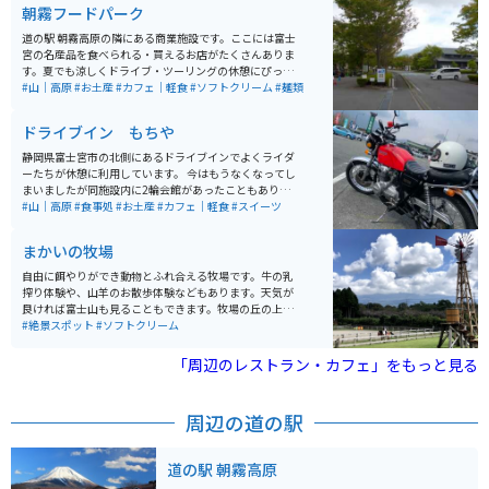
業体験もできるため、子ども連れでも楽しめる環境が整
朝霧フードパーク
っています。周辺にはバイクで約25分の場所に温泉施設
「天母の湯」や、オギノなどのスーパーがあり買い出し
道の駅 朝霧高原の隣にある商業施設です。ここには富士
にも便利です。朝霧高原エリアに位置するため朝晩は冷
宮の名産品を食べられる・買えるお店がたくさんありま
え込みがあり、日中との寒暖差が大きいので防寒対策が
す。夏でも涼しくドライブ・ツーリングの休憩にぴった
必要です。富士山の絶景とともに静かな時間を過ごした
りです。富士山がばっちり見られる日も多く、休憩場所
#山｜高原
#お土産
#カフェ｜軽食
#ソフトクリーム
#麺類
い方におすすめのキャンプ場です。
としてもツーリングの目的地としてもオススメです。
ドライブイン もちや
静岡県富士宮市の北側にあるドライブインでよくライダ
ーたちが休憩に利用しています。 今はもうなくなってし
まいましたが同施設内に2輪会館があったこともあり聖
地化しています。よくバイク関連のミーティング会場と
#山｜高原
#食事処
#お土産
#カフェ｜軽食
#スイーツ
しても利用されています。 軽食コーナー・自販機・喫煙
所・トイレ・ベンチがあるので休憩するには最高です。
まかいの牧場
近くには朝霧高原や富士五湖があるのでツーリングコー
スの休憩に最適です。
自由に餌やりができ動物とふれ合える牧場です。牛の乳
搾り体験や、山羊のお散歩体験などもあります。天気が
良ければ富士山も見ることもできます。牧場の丘の上に
は大きなブランコもあり、写真スポットとして人気で
#絶景スポット
#ソフトクリーム
す。ソフトクリームが美味しいことで有名です。
「周辺のレストラン・カフェ」をもっと見る
周辺の道の駅
道の駅 朝霧高原