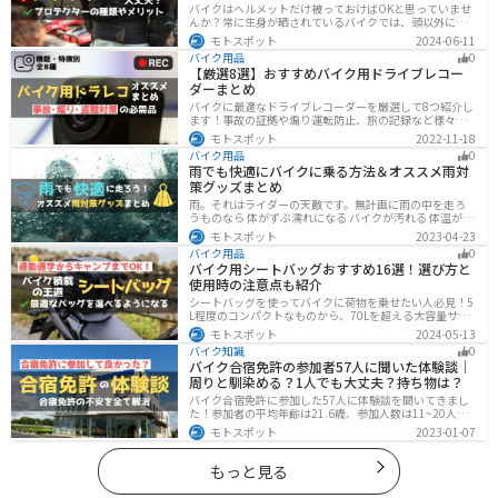
も解説
バイクはヘルメットだけ被っておけばOKと思っていませ
んか？常に生身が晒されているバイクでは、頭以外にも
胸・背中・脚・腕など怪我のリスクが非常に高いです。
モトスポット
2024-06-11
プロテクターをちゃんと付けていれば事故の致命傷の7
バイク用品
0
0%は防げると言われています。安全にバイクに乗るため
【厳選8選】おすすめバイク用ドライブレコー
にプロテクターの種類やつけた方が良い部位などをまと
ダーまとめ
めました。
バイクに最適なドライブレコーダーを厳選して8つ紹介し
ます！事故の証拠や煽り運転防止、旅の記録など様々な
役に立つドライブコーダー、何を選べばいいか迷ってい
モトスポット
2022-11-18
る方に特徴別にまとめました。
バイク用品
0
雨でも快適にバイクに乗る方法＆オススメ雨対
策グッズまとめ
雨。それはライダーの天敵です。無計画に雨の中を走ろ
うものなら 体がずぶ濡れになる バイクが汚れる 体温が奪
われて集中力が低下する 雨で視界が悪くなる 路面が濡れ
モトスポット
2023-04-23
て滑りやすくなるなど、晴れの日にはないマイナス要素
バイク用品
0
が盛りだくさんでライダーに押し寄せてきます。そんな
バイク用シートバッグおすすめ16選！選び方と
雨の中を好んで走ろうなんて誰も考えていないはずです
使用時の注意点も紹介
が、どうしても避けられない場合もありますよね。この
記事では、レインウエアや防水バッグをはじめ、ライダ
シートバッグを使ってバイクに荷物を乗せたい人必見！5
ーや荷物を雨から守るための方法やグッズなどについて
L程度のコンパクトなものから、70Lを超える大容量サイ
紹介します。雨はライダーにとって非常に厄介なモノで
ズまでシートバッグは種類が豊富です。用途に合わせて
モトスポット
2024-05-13
すが、バッチリと対策しておけば意外と快適に走れてし
選べば今よりもっと快適に荷物を運ぶことができます。
まうものです
バイク知識
0
この記事でバッグの種類や選び方、オススメ商品を紹介
バイク合宿免許の参加者57人に聞いた体験談｜
します。
周りと馴染める？1人でも大丈夫？持ち物は？
バイク合宿免許に参加した57人に体験談を聞いてきまし
た！参加者の平均年齢は21.6歳、参加人数は11~20人な
ど統計情報や人間関係はどうだったのか、持っていくべ
モトスポット
2023-01-07
きものなど参加する前に知っておきたい情報をまとめま
した。
もっと見る