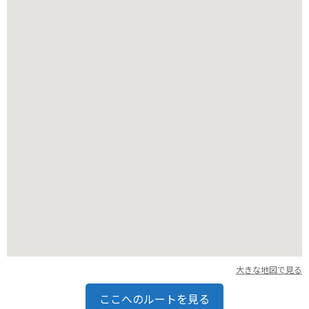
は、キャンプ場までの道は舗装されており、走りやすいです。
ただし、富士山周辺は天候が変わりやすいので、雨具や防寒具
の準備は忘れずに行いましょう。
大きな地図で見る
ここへのルートを見る