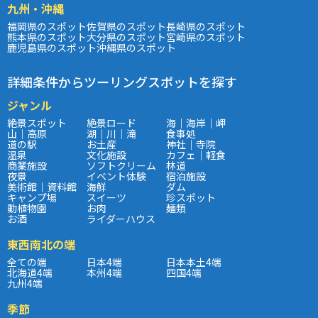
九州・沖縄
福岡県のスポット
佐賀県のスポット
長崎県のスポット
熊本県のスポット
大分県のスポット
宮崎県のスポット
鹿児島県のスポット
沖縄県のスポット
詳細条件からツーリングスポットを探す
ジャンル
絶景スポット
絶景ロード
海｜海岸｜岬
山｜高原
湖｜川｜滝
食事処
道の駅
お土産
神社｜寺院
温泉
文化施設
カフェ｜軽食
商業施設
ソフトクリーム
林道
夜景
イベント体験
宿泊施設
美術館｜資料館
海鮮
ダム
キャンプ場
スイーツ
珍スポット
動植物園
お肉
麺類
お酒
ライダーハウス
東西南北の端
全ての端
日本4端
日本本土4端
北海道4端
本州4端
四国4端
九州4端
季節