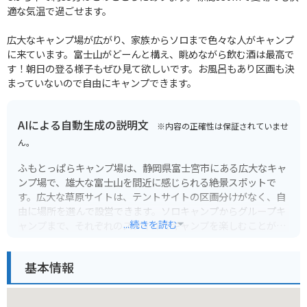
適な気温で過ごせます。
広大なキャンプ場が広がり、家族からソロまで色々な人がキャンプ
に来ています。富士山がどーんと構え、眺めながら飲む酒は最高で
す！朝日の登る様子もぜひ見て欲しいです。お風呂もあり区画も決
まっていないので自由にキャンプできます。
AIによる自動生成の説明文
※内容の正確性は保証されていませ
ん。
ふもとっぱらキャンプ場は、静岡県富士宮市にある広大なキャ
ンプ場で、雄大な富士山を間近に感じられる絶景スポットで
す。広大な草原サイトは、テントサイトの区画分けがなく、自
由に場所を選んで設営できます。ソロキャンプからグループキ
...続きを読む
ャンプまで、それぞれのスタイルでキャンプを楽しむことがで
きます。
基本情報
富士山をバックに広がる満天の星空は圧巻で、夜は焚き火を囲
んでゆったりと過ごすのもおすすめです。周辺には温泉施設や
道の駅もあり、観光拠点としても便利です。バイクで行く場合