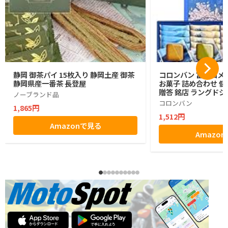
静岡 御茶パイ 15枚入り 静岡土産 御茶
コロンバン 富士山メ
静岡県産一番茶 長登屋
お菓子 詰め合わせ 個
贈答 銘店 ラングドシ
ノーブランド品
コロンバン
1,865円
1,512円
Amazonで見る
Amazo