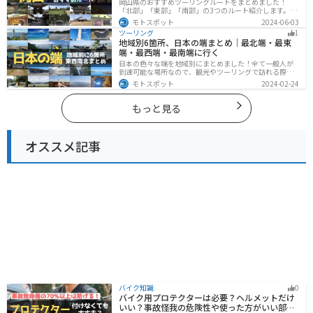
岡山県のおすすめツーリングルートをまとめました！
「北部」「東部」「南部」の3つのルート紹介します。岡
山市や倉敷市など、歴史ある街並みも魅力的で、バイク
モトスポット
2024-06-03
ツーリングに最適なスポットが多数あります。バイクで
ツーリング
1
岡山県にツーリングに行く際は参考にしてください。
地域別6箇所、日本の端まとめ｜最北端・最東
端・最西端・最南端に行く
日本の色々な端を地域別にまとめました！全て一般人が
到達可能な場所なので、観光やツーリングで訪れる際の
参考にしてください。
モトスポット
2024-02-24
もっと見る
オススメ記事
バイク知識
0
バイク用プロテクターは必要？ヘルメットだけ
いい？事故怪我の危険性や使った方がいい部位