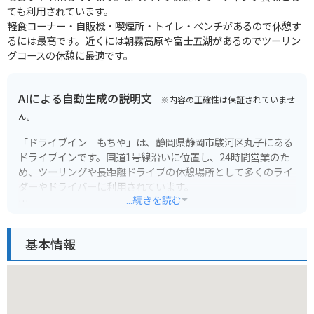
ても利用されています。
軽食コーナー・自販機・喫煙所・トイレ・ベンチがあるので休憩す
るには最高です。近くには朝霧高原や富士五湖があるのでツーリン
グコースの休憩に最適です。
AIによる自動生成の説明文
※内容の正確性は保証されていませ
ん。
「ドライブイン もちや」は、静岡県静岡市駿河区丸子にある
ドライブインです。国道1号線沿いに位置し、24時間営業のた
め、ツーリングや長距離ドライブの休憩場所として多くのライ
ダーやドライバーに利用されています。
...続きを読む
食事はもちろんのこと、お土産コーナーや軽食コーナーも充実
しており、ドライブの休憩に最適な場所です。特に、もちやの
基本情報
名物である「安倍川もち」は、ドライブのお土産に大人気で
す。
バイクで訪れる場合、駐車場も広く停めやすいので安心です。
ドライブインもちやは、旅の疲れを癒やし、思い出を作るのに