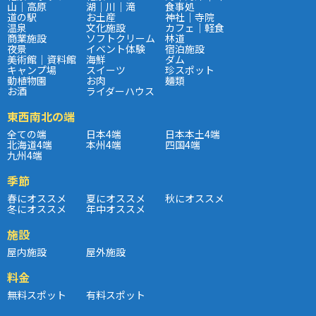
山｜高原
湖｜川｜滝
食事処
道の駅
お土産
神社｜寺院
温泉
文化施設
カフェ｜軽食
商業施設
ソフトクリーム
林道
夜景
イベント体験
宿泊施設
美術館｜資料館
海鮮
ダム
キャンプ場
スイーツ
珍スポット
動植物園
お肉
麺類
お酒
ライダーハウス
東西南北の端
全ての端
日本4端
日本本土4端
北海道4端
本州4端
四国4端
九州4端
季節
春にオススメ
夏にオススメ
秋にオススメ
冬にオススメ
年中オススメ
施設
屋内施設
屋外施設
料金
無料スポット
有料スポット