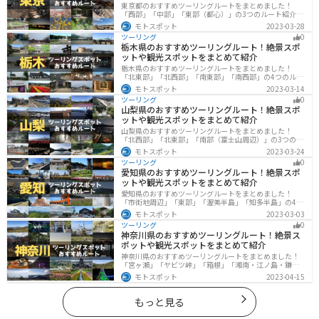
東京都のおすすめツーリングルートをまとめました！
「西部」「中部」「東部（都心）」の3つのルート紹介し
ます。西に行けば奥多摩の自然、東に行けば都心スポッ
モトスポット
2023-03-28
トと、自然も街も楽しめるスポットが多数あります。バ
ツーリング
0
イクで東京都にツーリングに行く際は参考にしてくださ
栃木県のおすすめツーリングルート！絶景スポ
い。
ットや観光スポットをまとめて紹介
栃木県のおすすめツーリングルートをまとめました！
「北東部」「北西部」「南東部」「南西部」の4つのルー
ト紹介します。日本を代表する神社や広大な山や滝、湖
モトスポット
2023-03-14
などを歴史や自然を満喫するツーリングができます。バ
ツーリング
0
イクで栃木県にツーリングに行く際は参考にしてくださ
山梨県のおすすめツーリングルート！絶景スポ
い。
ットや観光スポットをまとめて紹介
山梨県のおすすめツーリングルートをまとめました！
「北西部」「北東部」「南部（富士山周辺）」の3つのル
ート紹介します。富士山を中心に自然豊かな景色や食事
モトスポット
2023-03-24
を楽しめるスポットが多数あります。バイクで山梨県に
ツーリング
0
ツーリングに行く際は参考にしてください。
愛知県のおすすめツーリングルート！絶景スポ
ットや観光スポットをまとめて紹介
愛知県のおすすめツーリングルートをまとめました！
「市街地周辺」「東部」「渥美半島」「知多半島」の4つ
のルート紹介します。名古屋周辺の栄えたスポットから
モトスポット
2023-03-03
山、海、美術館なども多数あり、自然・歴史・文化を満
ツーリング
0
喫するツーリングができます。バイクで愛知県にツーリ
神奈川県のおすすめツーリングルート！絶景ス
ングに行く際は参考にしてください。
ポットや観光スポットをまとめて紹介
神奈川県のおすすめツーリングルートをまとめました！
「宮ヶ瀬」「ヤビツ峠」「箱根」「湘南・江ノ島・鎌
倉」「三浦」「みなとみらい」の6つのルート紹介しま
モトスポット
2023-04-15
す。自然豊かなスポット、歴史ある観光名所、都市部で
楽しめるツーリングスポットまで多数あります。バイク
で神奈川県にツーリングに行く際は参考にしてくださ
もっと見る
い。