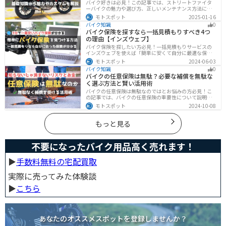
バイク好きは必見！この記事では、ストリートファイタ
ーバイクの魅力や選び方、正しいメンテナンス方法につ
いて解説しています。実はストリートファイターバイク
モトスポット
2025-01-16
は、個性的なデザインと高い走行性能が魅力です。この
バイク知識
0
記事を読めば、ストリートファイターバイクの魅力がわ
バイク保険を探すなら一括見積もりすべき4つ
かります。
の理由【インズウェブ】
バイク保険を探したい方必見！一括見積もりサービスの
インズウェブを使えば「簡単に安くて自分に最適な保険
を3分で見つける」ことができます。最大5社のバイク保
モトスポット
2024-06-03
険を一気に比べることができるので、探す手間と時間が
バイク知識
0
省けます。
バイクの任意保険は無駄？必要な補償を無駄な
く選ぶ方法と賢い活用術
バイクの任意保険は無駄なのではとお悩みの方必見！こ
の記事では、バイクの任意保険の重要性について説明し
ています。実は、自賠責保険だけでは不十分な保護しか
モトスポット
2024-10-08
得られず、経済的リスクも高いです。この記事を読めば、
バイクの任意保険が必要な理由がわかります。
もっと見る
不要になったバイク用品高く売れます！
▶︎
手数料無料の宅配買取
実際に売ってみた体験談
▶︎
こちら
あなたのオススメスポットを登録しませんか？