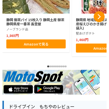
静岡 御茶パイ 15枚入り 静岡土産 御茶
静岡県 地域限定 堅あ
静岡県産一番茶 長登屋
産桜えびのかき揚げ味 1
袋入)
ノーブランド品
堅あげポテト
1,865円
1,460円
Amazonで見る
Amazo
ドライブイン もちやのレビュー