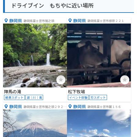
ドライブイン もちやに近い場所
静岡県
静岡県
静岡県富士宮市猪之頭
静岡県富士宮市根原２２１
陣馬の滝
松下牧場
絶景スポット
湖｜川｜滝
イベント体験
珍スポット
静岡県
静岡県
静岡県富士宮市猪之頭２９２９
静岡県富士宮市麓１５６
−１０