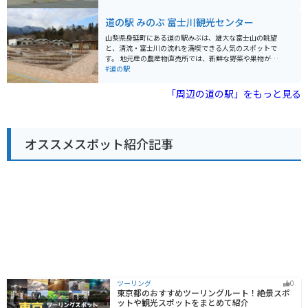
とうや吉田うどんなどが味わえるレストランがありま
す。 バイクで訪れる場合、道の駅には広々とした駐車場
道の駅 みのぶ 富士川観光センター
が完備されているので安心です。周辺には、南アルプス
を望む絶景ロード「グリーンライン」や、歴史ある「身
山梨県身延町にある道の駅みぶは、雄大な富士山の眺望
延山久遠寺」など、ツーリングスポットも充実していま
と、清流・富士川の流れを満喫できる人気のスポットで
す。 特産品としては、早川町産のブルーベリーを使った
す。 地元産の農産物直売所では、新鮮な野菜や果物が販
ジャムやジュース、南アルプスの天然水を使ったミネラ
売されており、お土産にも最適です。また、レストラン
#道の駅
ルウォーターなどが人気です。また、道の駅周辺では、
では、地元の食材をふんだんに使った料理を楽しむこと
春には桃の花、秋には紅葉など、四季折々の美しい景色
ができます。 バイクで訪れる場合、道の駅には広々とし
「周辺の道の駅」をもっと見る
を楽しむことができます。
た駐車場が完備されているので安心です。富士川沿いを
走る国道52号線は、ツーリングルートとしても人気が高
く、道の駅みぶは休憩スポットとしても最適です。 周辺
には、身延山久遠寺や下部温泉郷など、観光スポットも
オススメスポット紹介記事
充実しています。道の駅みぶを拠点に、山梨の自然と文
化を満喫してみてはいかがでしょうか。
ツーリング
0
東京都のおすすめツーリングルート！絶景スポ
ットや観光スポットをまとめて紹介