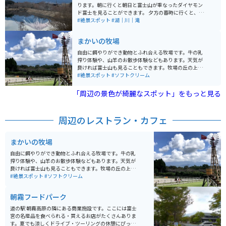
あり、素朴な雰囲気が魅力で、隠れた名所となっていま
ります。朝に行くと朝日と富士山が重なったダイヤモン
す。
ド富士を見ることができます。 夕方の暮時に行くと、人
も少なくリラックスできます。富士山をバックにバイク
#絶景スポット
#湖｜川｜滝
や車を撮るなら絶好の場所です。
まかいの牧場
自由に餌やりができ動物とふれ合える牧場です。牛の乳
搾り体験や、山羊のお散歩体験などもあります。天気が
良ければ富士山も見ることもできます。牧場の丘の上に
は大きなブランコもあり、写真スポットとして人気で
#絶景スポット
#ソフトクリーム
す。ソフトクリームが美味しいことで有名です。
「周辺の景色が綺麗なスポット」をもっと見る
周辺のレストラン・カフェ
まかいの牧場
自由に餌やりができ動物とふれ合える牧場です。牛の乳
搾り体験や、山羊のお散歩体験などもあります。天気が
良ければ富士山も見ることもできます。牧場の丘の上に
は大きなブランコもあり、写真スポットとして人気で
#絶景スポット
#ソフトクリーム
す。ソフトクリームが美味しいことで有名です。
朝霧フードパーク
道の駅 朝霧高原の隣にある商業施設です。ここには富士
宮の名産品を食べられる・買えるお店がたくさんありま
す。夏でも涼しくドライブ・ツーリングの休憩にぴった