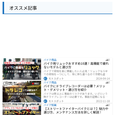
オススメ記事
バイク用品
0
バイク用リュックおすすめ10選！高機能で疲れ
ないモデルと選び方
バイクで荷物を楽に積載したい人必見！リュックなら全
ての荷物を一つにして、常に持ち運べるので手間も盗ま
れる心配もありません。腰や肩の負担を軽減して通勤通
モトスポット
2024-04-14
学・ツーリングを快適にできるオススメリュックを紹介
バイク用品
0
します。
バイクにドライブレコーダーは必要？メリッ
ト・デメリット・選び方を紹介
バイクは車以上に事故のリスクがあります。いざという
時ドライブレコーダーは必要です。事故の証拠になるの
はもちろん、ツーリングの記録など多数のメリットがあ
モトスポット
2022-11-18
ります。ドライブレコーダーのメリットデメリット、選
バイク知識
0
び方についてまとめました。付けようか悩んでいる人は
【ストリートファイターバイクとは？】魅力や
参考にしてください。
選び方、メンテナンス方法を詳しく解説！