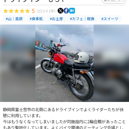
5
（口コミ1件）
#山｜高原
#食事処
#お土産
#カフェ｜軽食
#スイーツ
静岡県富士宮市の北側にあるドライブインでよくライダーたちが休
憩に利用しています。
今はもうなくなってしまいましたが同施設内に2輪会館があったこと
もあり聖地化しています。よくバイク関連のミーティング会場とし