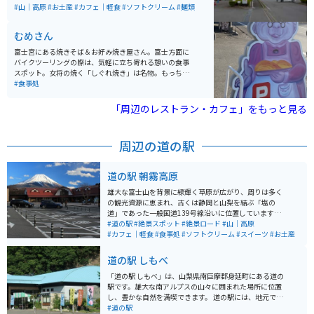
りです。富士山がばっちり見られる日も多く、休憩場所
#山｜高原
#お土産
#カフェ｜軽食
#ソフトクリーム
#麺類
としてもツーリングの目的地としてもオススメです。
むめさん
富士宮にある焼きそば＆お好み焼き屋さん。富士方面に
バイクツーリングの際は、気軽に立ち寄れる憩いの食事
スポット。女将の焼く「しぐれ焼き」は名物。もっちり
曽我麺の富士宮焼きそばも美味しい！テイクアウトの
#食事処
「焼きそばパン」は冷えてもおいしいので土産にも最
適！
「周辺のレストラン・カフェ」をもっと見る
周辺の道の駅
道の駅 朝霧高原
雄大な富士山を背景に緑輝く草原が広がり、周りは多く
の観光資源に恵まれ、古くは静岡と山梨を結ぶ「塩の
道」であった一般国道139号線沿いに位置しています。
牛舎風デザインと牧歌的イメージで整備され、地元の特
#道の駅
#絶景スポット
#絶景ロード
#山｜高原
産品などもあり、自然とのふれあいや思わぬ発見が期待
#カフェ｜軽食
#食事処
#ソフトクリーム
#スイーツ
#お土産
されます。
道の駅 しもべ
「道の駅 しもべ」は、山梨県南巨摩郡身延町にある道の
駅です。雄大な南アルプスの山々に囲まれた場所に位置
し、豊かな自然を満喫できます。 道の駅には、地元で採
れた新鮮な野菜や果物が並ぶ直売所や、山梨名物のほう
#道の駅