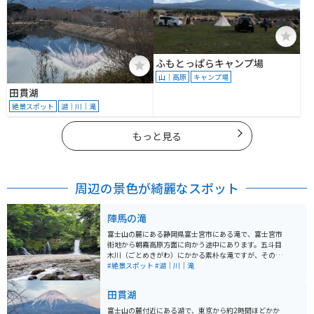
ふもとっぱらキャンプ場
山｜高原
キャンプ場
田貫湖
絶景スポット
湖｜川｜滝
もっと見る
周辺の景色が綺麗なスポット
陣馬の滝
富士山の麓にある静岡県富士宮市にある滝で、富士宮市
街地から朝霧高原方面に向かう途中にあります。五斗目
木川（ごとめきがわ）にかかる素朴な滝ですが、その流
れは川の水と富士山の伏流水があちこちの岩の隙間から
#絶景スポット
#湖｜川｜滝
流れ落ちていて、見ごたえがあります。 滝の落差は5
m、滝の幅は20mあり、水は高い透明度を誇っていま
田貫湖
す。滝の名前の由来は、源頼朝が富士の巻狩りで近くに
陣を張ったことから呼ばれています。静かな集落の中に
富士山の麓付近にある湖で、東京から約2時間ほどかか