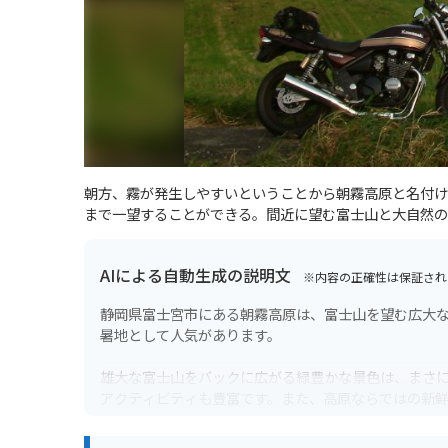
朝方、霧が発生しやすいということから朝霧高原と名付けら
まで一望することができる。間近に望む富士山と大自然の
AIによる自動生成の説明文
※内容の正確性は保証され
静岡県富士宮市にある朝霧高原は、富士山を望む広大な高
暑地として人気があります。
雄大な富士山をバックに広がる緑豊かな景色は、まさ
アクティビティも豊富です。また、高原ならではの新
です。