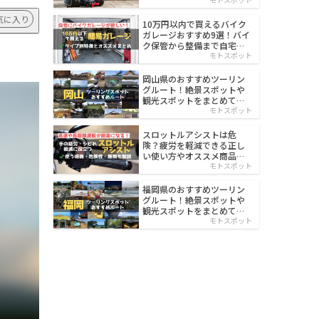
イルド
気に入り
10万円以内で買えるバイク
ガレージおすすめ9選！バイ
ク保管から整備まで自宅で
楽々
モトスポット
岡山県のおすすめツーリン
グルート！絶景スポットや
観光スポットをまとめて紹
介
モトスポット
スロットルアシストは危
険？疲労を軽減できる正し
い使い方やオススメ商品を
紹介
モトスポット
福岡県のおすすめツーリン
グルート！絶景スポットや
観光スポットをまとめて紹
介
モトスポット