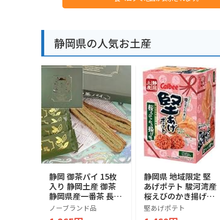
静岡県の人気お土産
静岡 御茶パイ 15枚
静岡県 地域限定 堅
入り 静岡土産 御茶
あげポテト 駿河湾産
静岡県産一番茶 長登
桜えびのかき揚げ味
屋
120g (15g×8袋入)
ノーブランド品
堅あげポテト