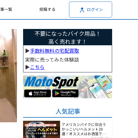
記事一覧
投稿する
ログイン
不要になったバイク用品！
高く売れます！
▶︎
手数料無料の宅配買取
実際に売ってみた体験談
▶︎
こちら
人気記事
アメリカンバイクに似合う
かっこいいヘルメット20
選！オススメはお洒落でワ
モトスポット