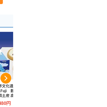
界文化遺産 3776
夏こっこ 6個入（こ
｢駿河湾の
t.Fuji 静岡限定
っこ3種類×各2個入
んべい(12枚
岡土産 高速道路限
り） 静岡土産 蒸し
煎餅 お菓子
 富士山タルトク
ケーキ お菓子 和菓
ク えびせん
こっこ
田丸屋本店
480円
ー Fujisan Tart
子 お土産 個包装 詰
海老 さくら