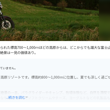
れた標高700～1,000ｍほどの高原からは、どこからでも雄大な富士
絶景は一見の価値あり。
ていません。
原リゾートです。標高約800～1,000mに位置し、夏でも涼しく過ご
に絶景の一言。パラグライダーやキャンプ、牧場体験など、自然を満喫
...続きを読む
鮮な牛乳で作られたソフトクリームやチーズ、ヨーグルトなどの乳製品