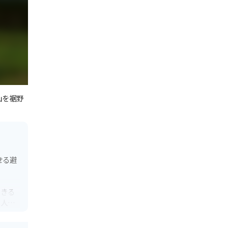
山を裾野
せる避
できる
も人気