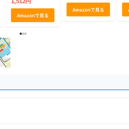
1,512円
シャ 21枚入り
餅 せんべい １２個
Co
a
Amazonで見る
ペ
Amazonで見る
子