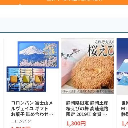
コロンバン 富士山メ
静岡県限定 静岡土産
世
ルヴェイユ ギフト
桜えびの舞 高速道路
M
お菓子 詰め合わせ
限定 2019年 金賞 M
静
個包装 土産 お菓子
ONDE SELECTION
定
コロンバン
1,300円
1,
贈答 銘店 ラングド
絶対買い 焼菓子 煎
ッキ