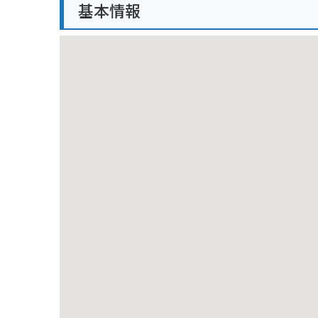
基本情報
バイクで訪れる際は、富士山スカイラインや朝霧高原
ただし、霧が発生しやすい地域なので、天候には十分