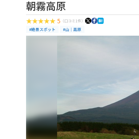
朝霧高原
5
（口コミ1件）
#絶景スポット
#山｜高原