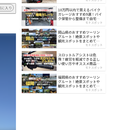
イルド
気に入り
10万円以内で買えるバイク
ガレージおすすめ9選！バイ
ク保管から整備まで自宅で
楽々
モトスポット
岡山県のおすすめツーリン
グルート！絶景スポットや
観光スポットをまとめて紹
介
モトスポット
スロットルアシストは危
険？疲労を軽減できる正し
い使い方やオススメ商品を
紹介
モトスポット
福岡県のおすすめツーリン
グルート！絶景スポットや
観光スポットをまとめて紹
介
モトスポット