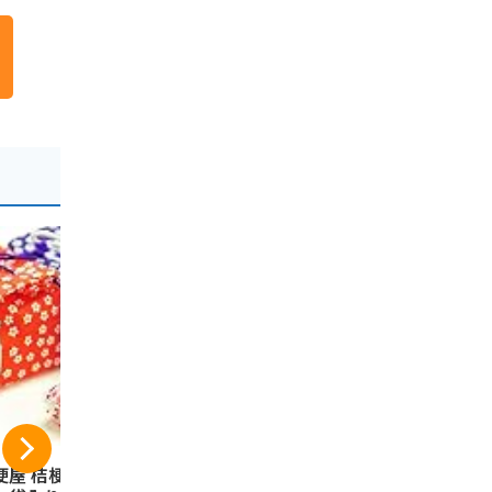
梗屋 桔梗信玄餅 6
山梨県限定 不二
信州シャイ