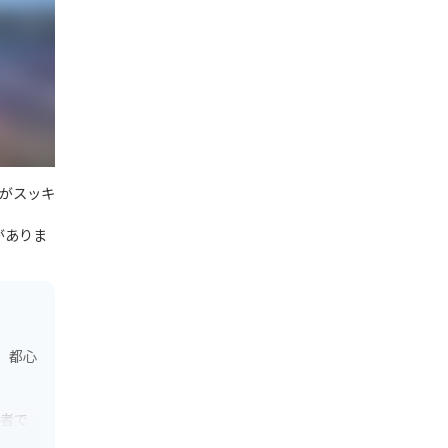
がスッキ
がありま
、都心
。
心者で