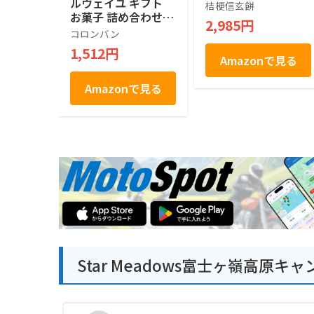
ルヴェイユ ギフト
桔梗信玄餅
お菓子 詰め合わせ
2,985円
個包装 土産 お菓子
コロンバン
贈答 銘店 ラングド
1,512円
シャ 21枚入り
Amazonで見る
Amazonで見る
Star Meadows富士ヶ嶺高原