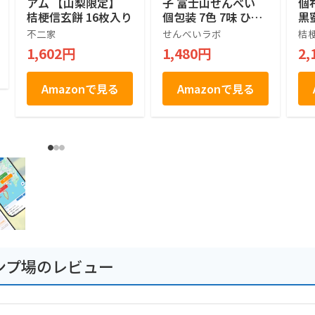
アム 【山梨限定】
子 富士山せんべい
個
桔梗信玄餅 16枚入り
個包装 7色 7味 ひと
黒
くち せんべい 1箱 30
不二家
せんべいラボ
桔
枚入り せんべいラボ
1,602円
1,480円
2,
Amazonで見る
Amazonで見る
キャンプ場のレビュー