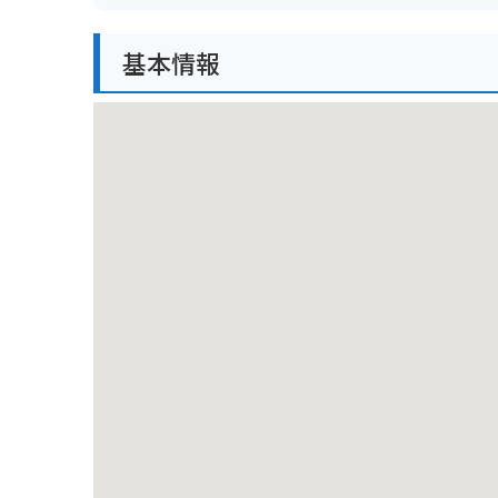
バイクで行く場合は、富士山スカイラインや河口湖周
基本情報
し、標高が高いため、天候の変化に注意が必要です。