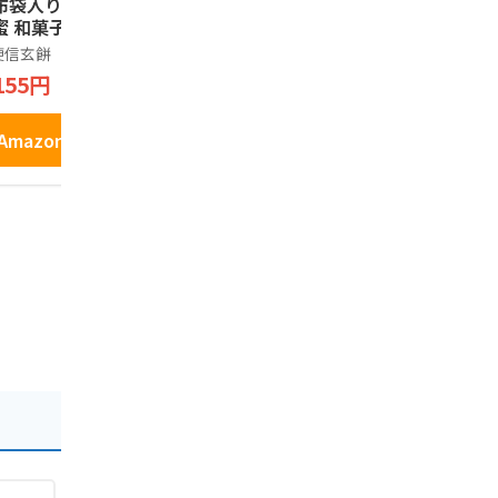
布袋入り きな粉
家 FUJIYA 不二家
ットグミ 
蜜 和菓子
チョコチップクッキ
デスで紹介◆
ー 山梨 sweets カ
話題 売れ筋
梗信玄餅
100%
軽井沢ファー
ントリーマアム CO
イーツ 人気
フト
155円
2,080円
UNTRY MA\'AM 桔梗
ト お取り寄
650円
80
信玄餅 クッキー
り寄せグル
16枚
駄菓子 個包
Amazonで見る
Amazonで見る
ぶどう シ
Amazo
カット プ
ギフト お土
産 信州 長
ばらまき 
卒業 入学 
ロウィン 母
の日 贈り物
かわいい き
井沢ファー
フト