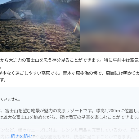
から大迫力の富士山を思う存分見ることができます。特に午前中は空気
。
蚊が少なく過ごしやすい高原です。青木ヶ原樹海の傍で、周囲には明かり
す。
ていません。
プ場は、富士山を望む絶景が魅力の高原リゾートです。標高1,200mに位置し
は雄大な富士山を眺めながら、夜は満天の星空を楽しむことができます
ビンなど、様々なニーズに対応。レンタル用品も充実しているので、初
...続きを読む
場内にはレストランや温泉施設もあり、快適に過ごすことができます。