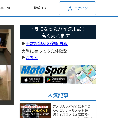
記事一覧
投稿する
ログイン
不要になったバイク用品！
高く売れます！
▶︎
手数料無料の宅配買取
実際に売ってみた体験談
▶︎
こちら
人気記事
アメリカンバイクに似合う
かっこいいヘルメット20
選！オススメはお洒落でワ
モトスポット