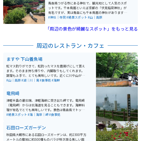
こともあります。
な景観が広がり、春の花見の他にも児童向けの動物園
青森県つがる市にある神社で、観光地として人気のスポ
や、1,800本の松があるなど、四季折々の自然を楽しむ
ットです。千本鳥居といえば京都の「伏見稲荷神社」が
ことができます。駐車場もあり、ちょっとしたご飯を食
有名ですが、実は青森にも千本鳥居の神社があります。
べるところもあるので休憩にもオススメのスポットで
四季によって、朱色の鳥居がいろいろな表現をしてくれ
#神社｜寺院
#絶景スポット
#山｜高原
す。
ます。写真映えスポットとしてとても人気です。周りに
は何もない所に位置しているので、異空間に来たような
「周辺の景色が綺麗なスポット」をもっと見る
感じがします。
周辺のレストラン・カフェ
ますや 下山養魚場
虹マス釣りができて、虹釣ったマスを唐揚げにして貰え
ます。そのまま持ち帰りや、内臓取りもしてくれます。
調理も上手で、とても美味しいです。近くに川や山が多
いのでマイナスイオンたっぷりで癒されます。
#山｜高原
#湖｜川｜滝
#食事処
#海鮮
竜飛崎
津軽半島の最北端、津軽海峡に突き出た岬です。竜飛崎
（竜飛岬）からは北海道を見ることもできます。海鮮料
理が有名でとても美味しいです。景色は青森県でトップ
クラスに綺麗な場所です。特に日の出と夕方の景色が最
#絶景スポット
#海｜海岸｜岬
#食事処
高です。夏はバイクで来る人も多くいます。 すぐ近くに
は、国道でありながら車もバイクも通れず、歩行者しか
石田ローズガーデン
通れないという「階段国道」と呼ばれる339号線なる珍
スポットもあります。岬に向かうまでの一本の山道から
秋田県大館市にある石田ローズガーデンは、約2300平方
は綺麗な海、天気の良い日には函館が見えます。龍飛岬
メートルの敷地に約500種ものバラが咲き誇る美しい庭