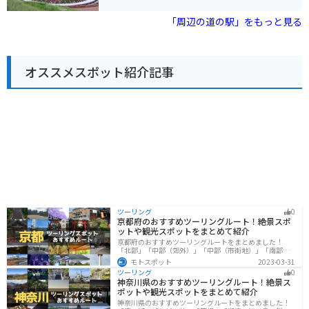
験が出来る施設もあります。展望台からは浪岡地区の景
色が一望できるほか、無料の遊具も充実しているため、
「周辺の道の駅」をもっと見る
旅行者だけでなく家族連れの利用者が多い施設です。
オススメスポット紹介記事
ツーリング
0
京都府のおすすめツーリングルート！絶景スポ
ットや観光スポットをまとめて紹介
京都府のおすすめツーリングルートをまとめました！
「北部」「中部（郊外）」「中部（市街地）」「南部」
の4つのルート紹介します。古い町並みや神社仏閣、自然
モトスポット
2023-03-31
に囲まれた風光明媚なスポットが数多く存在し、様々な
ツーリング
0
楽しみ方ができます。バイクで京都府にツーリングに行
神奈川県のおすすめツーリングルート！絶景ス
く際は参考にしてください。
ポットや観光スポットをまとめて紹介
神奈川県のおすすめツーリングルートをまとめました！