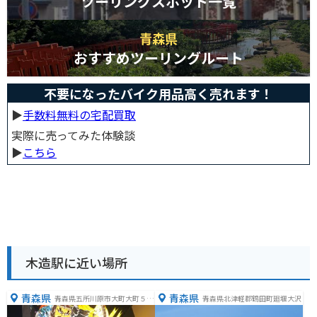
ツーリングスポット一覧
青森県
おすすめツーリングルート
不要になったバイク用品高く売れます！
▶︎
手数料無料の宅配買取
実際に売ってみた体験談
▶︎
こちら
木造駅に近い場所
青森県
青森県
青森県五所川原市大町大町５０
青森県北津軽郡鶴田町廻堰大沢
６−１０