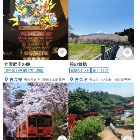
立佞武多の館
鶴の舞橋
美術館｜資料館
文化施設
絶景スポット
湖｜川｜滝
青森県
青森県
青森県五所川原市金木町芦野
青森県つがる市牛潟町鷲野沢１
４７−１