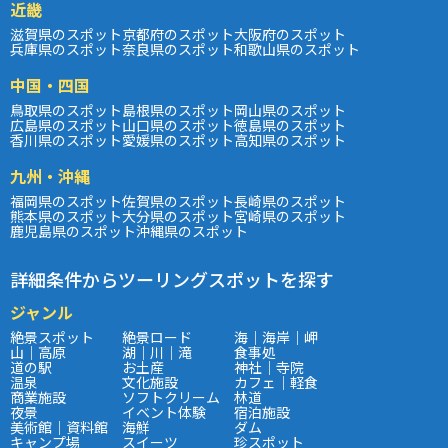
近畿
滋賀県のスポット
京都府のスポット
大阪府のスポット
兵庫県のスポット
奈良県のスポット
和歌山県のスポット
中国・四国
鳥取県のスポット
島根県のスポット
岡山県のスポット
広島県のスポット
山口県のスポット
徳島県のスポット
香川県のスポット
愛媛県のスポット
高知県のスポット
九州・沖縄
福岡県のスポット
佐賀県のスポット
長崎県のスポット
熊本県のスポット
大分県のスポット
宮崎県のスポット
鹿児島県のスポット
沖縄県のスポット
詳細条件からツーリングスポットを探す
ジャンル
絶景スポット
絶景ロード
海｜海岸｜岬
山｜高原
湖｜川｜滝
食事処
道の駅
お土産
神社｜寺院
温泉
文化施設
カフェ｜軽食
商業施設
ソフトクリーム
林道
夜景
イベント体験
宿泊施設
美術館｜資料館
海鮮
ダム
キャンプ場
スイーツ
珍スポット