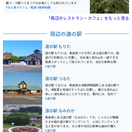
の少し手前には有名な青函トンネルがあり、中には入れ
園で、大館バラまつりの会場としても知られています。
ませんがすぐ近くまで行き少しでけ中を見ることができ
開園は4月から10月で、特に6月中旬の見頃には色とりど
#お土産
#カフェ｜軽食
#動植物園
ます。車の数はお昼のピーク時でも駐車場の３分の１く
りのバラが園内を彩り、バラのトンネルや通路を歩きな
らいは空いています。 ただし、周辺は町におりないとガ
がら華やかな香りに包まれる癒しの時間を楽しめます。
「周辺のレストラン・カフェ」をもっと見る
ソリンスタンドもコンビニもスーパーもトイレも無いた
入園料は無料で駐車場も完備されており、気軽に立ち寄
め、注意してください。龍飛岬の周りには絶景を楽しめ
れるのも魅力です。 園内のカフェでは食事メニューに加
るホテルがいくつかありますので、１泊するのもおすす
え、「恋するローズソーダ」やローズソフトなどここな
周辺の道の駅
めです。
らではのスイーツも人気。近くには秋田犬会館もあり、
合わせて観光するのもおすすめです。アクセスしやす
く、バイクでのツーリング途中の休憩スポットとしても
道の駅 もりた
最適な場所です。
道の駅 もりたは、青森県つがる市にある道の駅です。国
道101号線沿いに位置し、日本海と岩木山を一望できる
絶景スポットとして知られています。 地元の新鮮な野菜
や果物、海産物が販売されている直売所が人気です。レ
#道の駅
ストランでは、地元食材を使った料理を楽しむことがで
きます。特に、日本海の幸をふんだんに使った海鮮丼が
道の駅 つるた
おすすめです。 バイクで訪れる場合、道の駅には広々と
した駐車場が完備されているので安心です。日本海沿い
道の駅 つるたは、青森県北津軽郡鶴田町にある道の駅で
の道路は、景色が良くツーリングにも最適です。ただ
す。津軽富士見湖のすぐそばに位置し、雄大な岩木山と
し、冬場は積雪や路面凍結の可能性があるので注意が必
美しい湖を眺めることができます。 駅内には、地元でと
要です。 道の駅 もりた周辺には、十三湖やベンセ湿原な
れた新鮮な農産物を販売する直売所や、鶴田町の名物料
#道の駅
ど、自然豊かな観光スポットも点在しています。十三湖
理である「つがる漬け」を提供するレストランがありま
は、淡水と海水が混ざり合う汽水湖で、様々な魚介類が
す。つがる漬けは、新鮮な野菜を醤油ベースのタレに漬
道の駅 なみおか
生息しています。周辺では、しじみ漁が盛んに行われて
け込んだもので、ご飯のお供にぴったりです。 バイクで
おり、道の駅でも新鮮なしじみが販売されています。ベ
訪れる際は、道の駅に隣接する駐車場にバイク専用の駐
青森県にある道の駅「なみおか」です。じゃらんが開催
ンセ湿原は、貴重な動植物が生息する湿原です。遊歩道
車スペースがあります。道の駅 つるたは、雄大な自然と
する全国の道の駅グランプリにて、上位にランクインす
が整備されており、自然観察を楽しむことができます。
地元の美味しい食べ物を満喫できるスポットです。ドラ
る人気があります。 お土産や地元の新鮮な食材が購入で
イブやツーリングの休憩にぜひお立ち寄りください。
きるのは勿論のこと、リンゴの収穫時期にはもぎ取り体
#道の駅