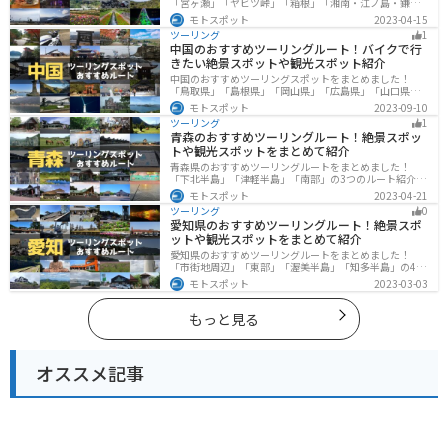
「宮ヶ瀬」「ヤビツ峠」「箱根」「湘南・江ノ島・鎌
倉」「三浦」「みなとみらい」の6つのルート紹介しま
モトスポット
2023-04-15
す。自然豊かなスポット、歴史ある観光名所、都市部で
ツーリング
1
楽しめるツーリングスポットまで多数あります。バイク
中国のおすすめツーリングルート！バイクで行
で神奈川県にツーリングに行く際は参考にしてくださ
きたい絶景スポットや観光スポット紹介
い。
中国のおすすめツーリングスポットをまとめました！
「鳥取県」「島根県」「岡山県」「広島県」「山口県」
の各県の観光地紹介します。自然豊かな山々や湖、温泉
モトスポット
2023-09-10
地が点在し、四季折々の景色を楽しめるスポットが多数
ツーリング
1
あります。バイクで中国にツーリングに行く際は参考に
青森のおすすめツーリングルート！絶景スポッ
してください。
トや観光スポットをまとめて紹介
青森県のおすすめツーリングルートをまとめました！
「下北半島」「津軽半島」「南部」の3つのルート紹介し
ます。自然に恵まれた風光明媚な景色や歴史文化に触れ
モトスポット
2023-04-21
られる観光スポットが多くあります。バイクで青森県に
ツーリング
0
ツーリングに行く際は参考にしてください。
愛知県のおすすめツーリングルート！絶景スポ
ットや観光スポットをまとめて紹介
愛知県のおすすめツーリングルートをまとめました！
「市街地周辺」「東部」「渥美半島」「知多半島」の4つ
のルート紹介します。名古屋周辺の栄えたスポットから
モトスポット
2023-03-03
山、海、美術館なども多数あり、自然・歴史・文化を満
喫するツーリングができます。バイクで愛知県にツーリ
ングに行く際は参考にしてください。
もっと見る
オススメ記事