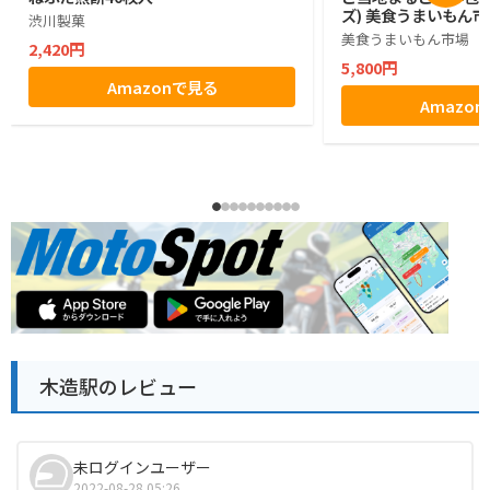
ズ) 美食うまいもん市
渋川製菓
美食うまいもん市場
2,420円
5,800円
Amazonで見る
Amazo
木造駅のレビュー
未ログインユーザー
2022-08-28 05:26