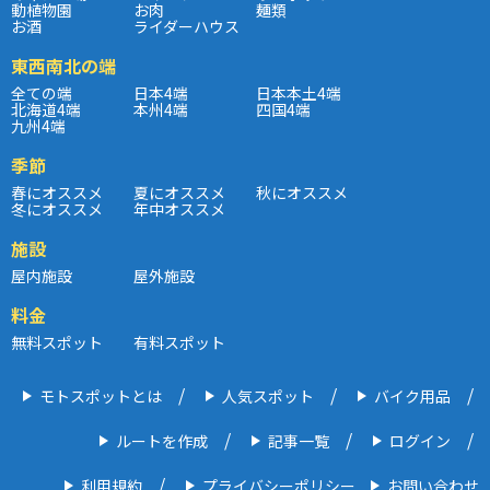
動植物園
お肉
麺類
お酒
ライダーハウス
東西南北の端
全ての端
日本4端
日本本土4端
北海道4端
本州4端
四国4端
九州4端
季節
春にオススメ
夏にオススメ
秋にオススメ
冬にオススメ
年中オススメ
施設
屋内施設
屋外施設
料金
無料スポット
有料スポット
モトスポットとは
人気スポット
バイク用品
ルートを作成
記事一覧
ログイン
利用規約
プライバシーポリシー
お問い合わせ