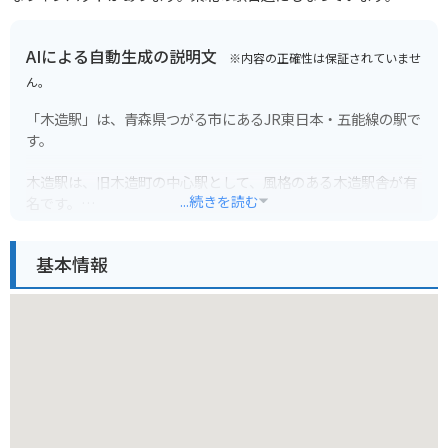
AIによる自動生成の説明文
※内容の正確性は保証されていませ
ん。
「木造駅」は、青森県つがる市にあるJR東日本・五能線の駅で
す。
木造駅は、旧木造町の中心駅として、風格のある木造駅舎が有
...続きを読む
名です。
周辺には、太宰治ゆかりの場所である「斜陽館」や「旧津島家
基本情報
新座敷」があり、多くの観光客が訪れます。
また、日本海に面した風光明媚な場所でもあり、特に夕日の美
しさは格別です。
バイクで訪れる場合、駅前に無料の駐輪場があります。
駅から「斜陽館」までは約1.5km、海岸線までは約2kmと、バ
イクでのアクセスも良好です。