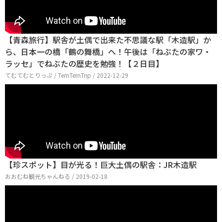
【青森旅行】駅舎が土偶で出来た不思議な駅「木造駅」か
ら、日本一の橋「鶴の舞橋」へ！午後は「ねぶたの家ワ・
ラッセ」でねぶたの歴史を勉強！【２日目】
てむてむとりっぷ / TemTemTrip / 2022-12-29
【珍スポット】目が光る！巨大土偶の駅舎：JR木造駅
おおむね観光ちゃんねる / 2019-02-18