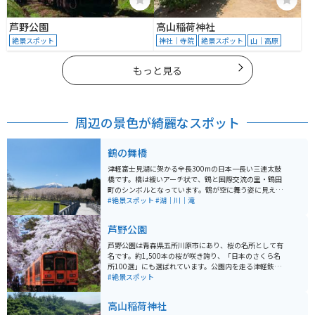
芦野公園
高山稲荷神社
絶景スポット
神社｜寺院
絶景スポット
山｜高原
もっと見る
周辺の景色が綺麗なスポット
鶴の舞橋
津軽富士見湖に架かる全長300mの日本一長い三連太鼓
橋です。橋は緩いアーチ状で、鶴と国際交流の里・鶴田
町のシンボルとなっています。鶴が空に舞う姿に見える
という造形が特徴で、また、橋を渡ることで長生きがで
#絶景スポット
#湖｜川｜滝
きるとも言われています。夕陽に色づく湖と鶴の舞橋の
景色は絶景で、季節の移り変わりに応じて多くの観光客
芦野公園
に愛されています。 パワースポットとしても人気があ
り、開運・長寿のパワーがあるとされています。さら
芦野公園は青森県五所川原市にあり、桜の名所として有
に、鶴の舞橋を挟んだところにある丹頂鶴自然公園も、
名です。約1,500本の桜が咲き誇り、「日本のさくら名
恋愛・縁結びのパワースポットとして人気です。岩木山
所100選」にも選ばれています。公園内を走る津軽鉄道
を望むことができることから、岩木山にも開運・心身清
のローカル線や、昔ながらの駅舎に懐かしさを感じま
#絶景スポット
浄のご利益があるとされています。 街からは離れており
す。また、作家・太宰治が少年時代に遊んだ場所として
人が季節、時間問わずいつ行っても少ないためゆっくり
も知られ、関連する文学碑や銅像が設置されています。
高山稲荷神社
自然を堪能できる場所です。名前の通り近くに鶴がいる
約80haの広大な園地には、芦野湖を中心とした自然豊か