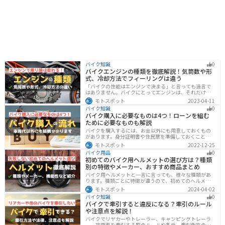
バイク知識
0
バイクエンジンの種類を徹底解説！気筒数や形
式、冷却方法でフィーリングは違う
「バイクの性能はエンジンで決まる」と言っても過言で
はありません。バイクにとってエンジンは、それだけ重
要なパーツなんです。エンジンの種類と特徴を知れば、
モトスポット
2023-04-11
あなたもワンランク上のバイク選びができるようになり
バイク知識
0
ます！
バイク購入に必要なものは4つ！ローンを組む
ために必要なものも解説
バイクを購入するには、お金以外にも用意しておくもの
があります。身分証明書や住民票を準備しておくことで
購入ギリギリになって慌てずに済むので、しっかりと準
モトスポット
2022-12-25
備しておきましょう。
バイク用品
0
初めてのバイク用ヘルメットの選び方は？種類
別の特徴やメーカー、おすすめ商品まとめ
バイク用ヘルメットと一言に言っても、様々な種類があ
ります。種類ごとに特徴が違うので、初めてのヘルメッ
ト選びで失敗しないように、しっかりと理解して選ぶよ
モトスポット
2024-04-02
うにしましょう。この記事では、特徴やメリットデメリ
バイク知識
0
ット、有名メーカーなど初心者が知っておくべきことを
バイクで牽引すると違反になる？牽引のルール
まとめました。
や注意点を解説！
バイクでリヤカーやトレーラー、キャンピングトレーラ
ー、故障車を牽引する際のルールや条件、牽引免許の有