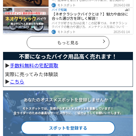
無、速度制限、必要な装備をわかりやすく解説。メリッ
モトスポット
2026-02-08
ト・デメリットや注意点も紹介し、安全にバイクの積載
バイク知識
0
力をアップする方法をまとめました。
【ネオクラシックバイクとは？】魅力や自分に
合った選び方を詳しく解説！
バイクが好きな方は必見！この記事では、ネオクラシッ
クバイクの魅力や選び方、メンテナンス方法について解
説しています。実はネオクラシックバイクは、見た目と
モトスポット
2025-01-14
機能性の両方を求める人に最適なです。この記事を読め
ば、ネオクラシックバイクの魅力が理解できます。
もっと見る
不要になったバイク用品高く売れます！
▶︎
手数料無料の宅配買取
実際に売ってみた体験談
▶︎
こちら
あなたのオススメスポットを登録しませんか？
モトスポットでは、皆様からオススメスポットを募集しています！
全ライダーのための最高なサービス作りに、ご協力よろしくお願いいたします。
スポットを登録する