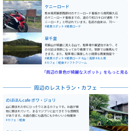
ケニーロード
熊本県阿蘇郡西原村のケニーロード看板から南阿蘇久石
のケニーロード看板までの、道のり約15キロが通称「ケ
ニーロード」と呼ばれています。名前の由来は、70〜80
年代大活躍したアメリカ人レーサー、ケニー・ロバーツ
#絶景スポット
#絶景ロード
がこの地を愛し毎年ツーリングを楽しんでいたとのこと
です。 道中は、草木に覆われているところが多いのでそ
草千里
こまで展望は望めないのですが、時折木々の隙間から覗
く阿蘇五岳とカルデラの田園風景は素晴らしいの一言に
阿蘇山が綺麗に見える山で、駐車場や展望台があり、そ
尽きます。 西原村からケニーロードに入るとしばらくは
の付近は草原になっており絶景です。草原では乗馬もで
登りのタイトコーナーのある峠道が続きます。登り切る
きます。また、駐車場に隣接した小規模な商業施設では
と今度は下りの中高速コーナーがあるワインディングロ
お土産が購入でき、屋台のような店もあり、熊本名物の
#絶景スポット
#絶景ロード
#山｜高原
#お土産
ードです。そしてゴールの南阿蘇久石の展望所からはア
赤牛の串焼きなどもあります。オススメはソフトクリー
#カフェ｜軽食
#ソフトクリーム
スペクタと呼ばれる野外ステージが望めるのですが、春
ムです。
には河津桜6,700本が咲き誇る有名なエリアです。夏は
「周辺の景色が綺麗なスポット」をもっと見る
新緑、秋は黄金の山肌を見ることができる絶景を是非堪
能して下さい。冬期間は凍結・落石があるため、通行止
めになるのでご注意ください。
周辺のレストラン・カフェ
のほほんcafe ボワ・ジョリ
山に囲まれた中にひっそりとあるカフェです。お店が植
物に囲まれていて、まるでジブリに出てきそうな雰囲気
があります。お店の庭にも店内にもかわいい小物雑貨が
たくさんディスプレイされており、とても癒されます。
#カフェ｜軽食
金属製のストローを使用していたり、カトラリー細部ま
でお洒落です。店内の至る所に遊び心が満載のカフェで