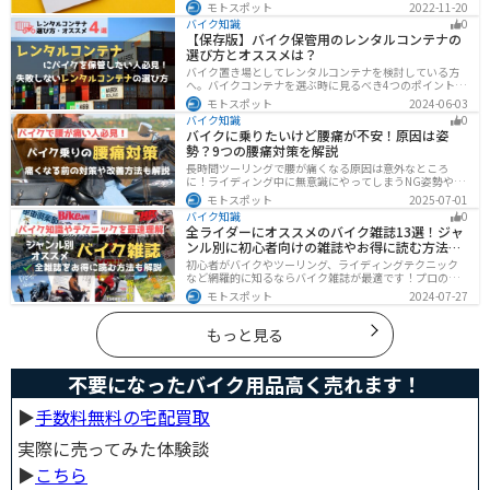
在します。この記事では、Amazonでお得に買う方法を4
モトスポット
2022-11-20
つ紹介します！Amazonギフト券をやAmazonポイント、
バイク知識
0
Amazonプライム、タイムセールを活用して安くお得に買
【保存版】バイク保管用のレンタルコンテナの
いましょう。
選び方とオススメは？
バイク置き場としてレンタルコンテナを検討している方
へ。バイクコンテナを選ぶ時に見るべき4つのポイントと
オススメのレンタルコンテナ会社を徹底解説。これさえ
モトスポット
2024-06-03
読めば自分に最適なレンタルコンテナを見つけることが
バイク知識
0
できます。
バイクに乗りたいけど腰痛が不安！原因は姿
勢？9つの腰痛対策を解説
長時間ツーリングで腰が痛くなる原因は意外なところ
に！ライディング中に無意識にやってしまうNG姿勢や体
への負担、今すぐ見直せる予防・対策法をわかりやすく
モトスポット
2025-07-01
解説。腰痛対策に効果的な便利アイテムも紹介し、快適
バイク知識
0
で楽しいツーリングをサポートします。
全ライダーにオススメのバイク雑誌13選！ジャ
ンル別に初心者向けの雑誌やお得に読む方法も
解説
初心者がバイクやツーリング、ライディングテクニック
など網羅的に知るならバイク雑誌が最適です！プロのラ
イターがしっかりと調べた情報とわかりやすい写真でま
モトスポット
2024-07-27
とめられているので、効率的に理解できます。そんなバ
イク雑誌をジャンル別にオススメのバイク雑誌をまとめ
ました。サブスクサービスを利用すれば全ての雑誌をお
もっと見る
得に読むことができるのでオススメです。
不要になったバイク用品高く売れます！
▶︎
手数料無料の宅配買取
実際に売ってみた体験談
▶︎
こちら