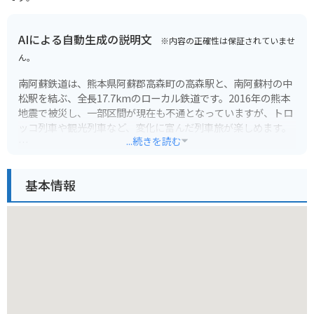
AIによる自動生成の説明文
※内容の正確性は保証されていませ
ん。
南阿蘇鉄道は、熊本県阿蘇郡高森町の高森駅と、南阿蘇村の中
松駅を結ぶ、全長17.7kmのローカル鉄道です。2016年の熊本
地震で被災し、一部区間が現在も不通となっていますが、トロ
ッコ列車や観光列車など、変化に富んだ列車旅が楽しめます。
...続きを読む
南阿蘇鉄道沿線には、阿蘇の雄大な自然が広がり、見どころも
たくさんあります。高森駅近くには、国の名勝にも指定されて
基本情報
いる「白川水源」があり、湧き水は「熊本県名水百選」にも選
ばれています。また、中松駅から徒歩約10分の場所にある「道
の駅 南阿蘇水の生まれる里白水高原」は、地元の食材を使った
料理や特産品が人気です。
バイクで訪れる場合は、阿蘇パノラマラインなど、周辺の絶景
ロードも楽しめます。道の駅には駐車場もあるので、休憩場所
としてもおすすめです。