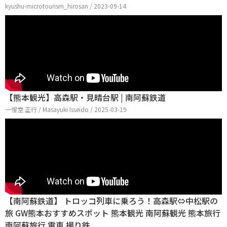
kyushu-microtourism_hirosan / 2023-09-14
【熊本観光】高森駅・見晴台駅 | 南阿蘇鉄道
一惺堂 正行 / Masayuki Isseido / 2025-03-19
【南阿蘇鉄道】 トロッコ列車に乗ろう！高森駅⇔中松駅の
旅 GW熊本おすすめスポット 熊本観光 南阿蘇観光 熊本旅行
南阿蘇旅行 電車 撮り鉄