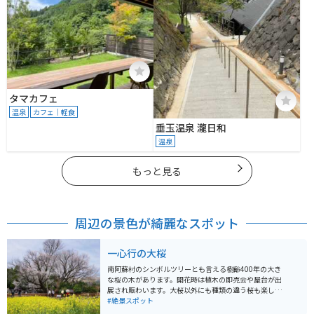
タマカフェ
温泉
カフェ｜軽食
垂玉温泉 瀧日和
温泉
もっと見る
周辺の景色が綺麗なスポット
一心行の大桜
南阿蘇村のシンボルツリーとも言える樹齢400年の大き
な桜の木があります。開花時は植木の即売会や屋台が出
展され賑わいます。大桜以外にも種類の違う桜も楽しめ
ます。駐車場も700台ほどありますのでツーリングにも
#絶景スポット
ぴったりです。