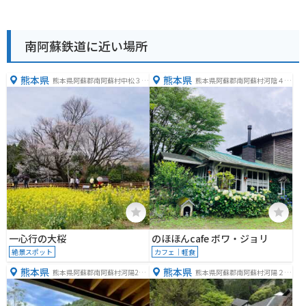
南阿蘇鉄道に近い場所
熊本県
熊本県
熊本県阿蘇郡南阿蘇村中松３２
熊本県阿蘇郡南阿蘇村河陰４０
２６−１
９−５
一心行の大桜
のほほんcafe ボワ・ジョリ
絶景スポット
カフェ｜軽食
熊本県
熊本県
熊本県阿蘇郡南阿蘇村河陽233
熊本県阿蘇郡南阿蘇村河陽２３
1
３１