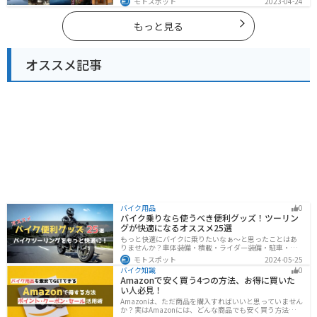
モトスポット
2023-04-24
多数あります。バイクで淡路島にツーリングに行く際は
参考にしてください。
もっと見る
オススメ記事
バイク用品
0
バイク乗りなら使うべき便利グッズ！ツーリン
グが快適になるオススメ25選
もっと快適にバイクに乗りたいなぁ〜と思ったことはあ
りませんか？車体装備・積載・ライダー装備・駐車・メ
ンテ・トラブル対応の6ジャンルで、バイクをもっと快適
モトスポット
2024-05-25
にするオススメ便利グッズを紹介します！
バイク知識
0
Amazonで安く買う4つの方法、お得に買いた
い人必見！
Amazonは、ただ商品を購入すればいいと思っていません
か？実はAmazonには、どんな商品でも安く買う方法が存