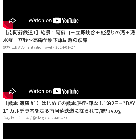
【南阿蘇鉄道1】絶景！阿蘇山＋立野峡谷＋鮎返りの滝＋湧
水群 立野～高森全駅下車周遊の鉄旅
鉄旅KENさん Fantastic Travel / 2024-01-27
【熊本 阿蘇 #1】はじめての熊本旅行~車なし1泊2日~ *DAY
1* カルデラ内を走る南阿蘇鉄道に揺られて/旅行vlog
ふらわーふーふ / 旅vlog / 2024-08-23