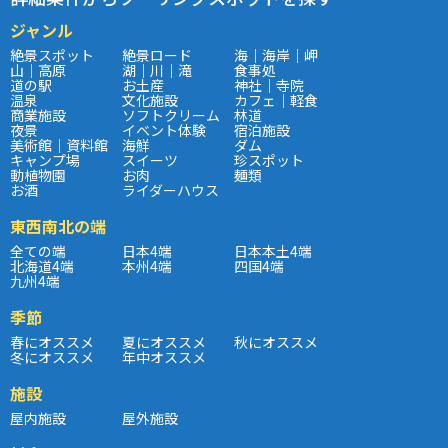
ジャンル
絶景スポット
絶景ロード
海｜海岸｜岬
山｜高原
湖｜川｜滝
食事処
道の駅
お土産
神社｜寺院
温泉
文化施設
カフェ｜軽食
商業施設
ソフトクリーム
林道
夜景
イベント体験
宿泊施設
美術館｜資料館
海鮮
ダム
キャンプ場
スイーツ
珍スポット
動植物園
お肉
麺類
お酒
ライダーハウス
東西南北の端
全ての端
日本4端
日本本土4端
北海道4端
本州4端
四国4端
九州4端
季節
春にオススメ
夏にオススメ
秋にオススメ
冬にオススメ
年中オススメ
施設
屋内施設
屋外施設