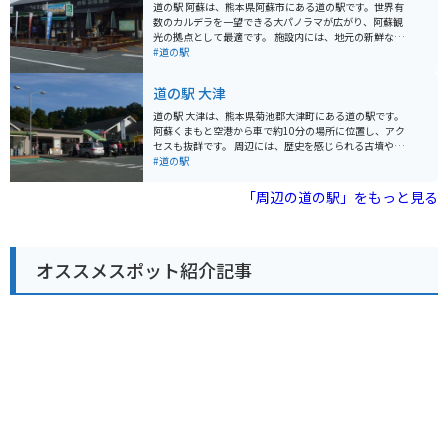
ごせる足湯です。 バイクで訪れる場合、道の駅には広々
道の駅 阿蘇は、熊本県阿蘇市にある道の駅です。世界有
とした駐車場が完備されているので安心です。阿蘇はツ
数のカルデラを一望できる大パノラマが広がり、阿蘇観
ーリングスポットとしても人気が高く、周辺には景色の
光の拠点として最適です。 施設内には、地元の新鮮な野
良いワインディングロードがたくさんあります。道の駅
菜や特産品を販売する物産館、阿蘇の雄大な自然を眺め
#道の駅
あそ望の郷くぎのを拠点に、阿蘇の絶景を満喫するツー
ながら食事ができるレストラン、観光案内所などがあり
リングを楽しんでみてはいかがでしょうか。 周辺には、
ます。阿蘇の郷土料理である「だご汁」や「あか牛丼」
道の駅 大津
草千里ヶ浜や阿蘇山など、阿蘇を代表する観光スポット
はおすすめです。 バイクで訪れる場合、道の駅 阿蘇は
も点在しています。お土産には、阿蘇産の牛乳を使用し
広々とした駐車場があり、休憩場所としても最適です。
道の駅 大津は、熊本県菊池郡大津町にある道の駅です。
た濃厚なソフトクリームやチーズ、高原野菜などがおす
阿蘇山やミルクロードなど、周辺にはツーリングスポッ
阿蘇くまもと空港から車で約10分の場所に位置し、アク
すめです。
トも豊富なので、バイク好きにはたまらない場所と言え
セスも抜群です。 周辺には、歴史を感じられる古墳や神
るでしょう。 道の駅 阿蘇から見える阿蘇五岳や外輪山は
社、豊かな自然と触れ合える公園など、観光スポットも
#道の駅
圧巻です。お土産には、阿蘇産の牛乳を使用したチーズ
充実しています。特におすすめは、古代人の暮らしを体
やヨーグルト、あか牛の加工品などが人気です。
感できる「装飾古墳館」です。石室の内部を見学できる
「周辺の道の駅」をもっと見る
貴重な体験ができます。また、バイクで訪れる方には、
阿蘇山やミルクロードなど、風光明媚なツーリングルー
トの拠点としても最適です。 地元の特産品を販売する物
産館では、新鮮な野菜や果物、加工品などが手に入りま
オススメスポット紹介記事
す。特に、大津町産のトマトを使った「トマトカレー」
は、道の駅の人気メニューです。お土産にいかがでしょ
うか。