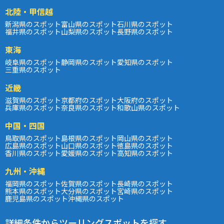
北陸・甲信越
新潟県のスポット
富山県のスポット
石川県のスポット
福井県のスポット
山梨県のスポット
長野県のスポット
東海
岐阜県のスポット
静岡県のスポット
愛知県のスポット
三重県のスポット
近畿
滋賀県のスポット
京都府のスポット
大阪府のスポット
兵庫県のスポット
奈良県のスポット
和歌山県のスポット
中国・四国
鳥取県のスポット
島根県のスポット
岡山県のスポット
広島県のスポット
山口県のスポット
徳島県のスポット
香川県のスポット
愛媛県のスポット
高知県のスポット
九州・沖縄
福岡県のスポット
佐賀県のスポット
長崎県のスポット
熊本県のスポット
大分県のスポット
宮崎県のスポット
鹿児島県のスポット
沖縄県のスポット
詳細条件からツーリングスポットを探す