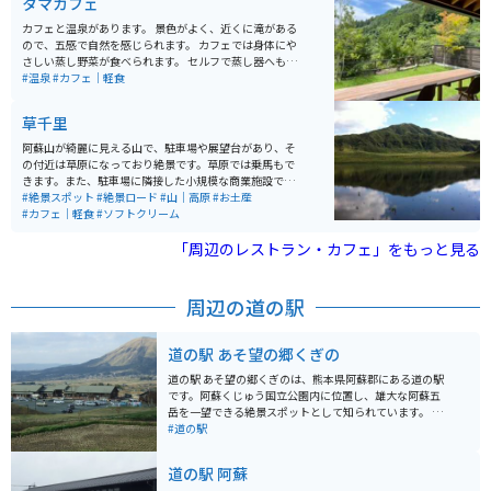
タマカフェ
した。バナナケーキが絶品です。
カフェと温泉があります。 景色がよく、近くに滝がある
ので、五感で自然を感じられます。 カフェでは身体にや
さしい蒸し野菜が食べられます。 セルフで蒸し器へもっ
ていき、蒸します。プリンもあり。 温泉に入りながらの
#温泉
#カフェ｜軽食
景色も最高です。 新しい施設で、すべて綺麗です。
草千里
阿蘇山が綺麗に見える山で、駐車場や展望台があり、そ
の付近は草原になっており絶景です。草原では乗馬もで
きます。また、駐車場に隣接した小規模な商業施設では
お土産が購入でき、屋台のような店もあり、熊本名物の
#絶景スポット
#絶景ロード
#山｜高原
#お土産
赤牛の串焼きなどもあります。オススメはソフトクリー
#カフェ｜軽食
#ソフトクリーム
ムです。
「周辺のレストラン・カフェ」をもっと見る
周辺の道の駅
道の駅 あそ望の郷くぎの
道の駅 あそ望の郷くぎのは、熊本県阿蘇郡にある道の駅
です。阿蘇くじゅう国立公園内に位置し、雄大な阿蘇五
岳を一望できる絶景スポットとして知られています。 施
設内には、地元の新鮮な野菜や特産品を販売する物産
#道の駅
館、阿蘇の食材をふんだんに使った料理が味わえるレス
トラン、広々とした展望デッキなどがあります。特にお
道の駅 阿蘇
すすめは、阿蘇の雄大な自然を眺めながらゆったりと過