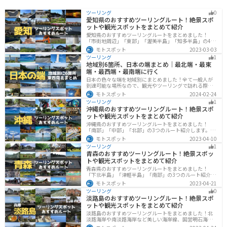
ツーリング
0
愛知県のおすすめツーリングルート！絶景スポ
ットや観光スポットをまとめて紹介
愛知県のおすすめツーリングルートをまとめました！
「市街地周辺」「東部」「渥美半島」「知多半島」の4つ
のルート紹介します。名古屋周辺の栄えたスポットから
モトスポット
2023-03-03
山、海、美術館なども多数あり、自然・歴史・文化を満
ツーリング
1
喫するツーリングができます。バイクで愛知県にツーリ
地域別6箇所、日本の端まとめ｜最北端・最東
ングに行く際は参考にしてください。
端・最西端・最南端に行く
日本の色々な端を地域別にまとめました！全て一般人が
到達可能な場所なので、観光やツーリングで訪れる際の
参考にしてください。
モトスポット
2024-02-24
ツーリング
1
沖縄県のおすすめツーリングルート！絶景スポ
ットや観光スポットをまとめて紹介
沖縄県のおすすめツーリングルートをまとめました！
「南部」「中部」「北部」の3つのルート紹介します。美
しいビーチや歴史と文化に溢れたスポットが多数あり、
モトスポット
2023-04-10
様々な楽しみ方ができます。バイクで沖縄県にツーリン
ツーリング
1
グに行く際は参考にしてください。
青森のおすすめツーリングルート！絶景スポッ
トや観光スポットをまとめて紹介
青森県のおすすめツーリングルートをまとめました！
「下北半島」「津軽半島」「南部」の3つのルート紹介し
ます。自然に恵まれた風光明媚な景色や歴史文化に触れ
モトスポット
2023-04-21
られる観光スポットが多くあります。バイクで青森県に
ツーリング
0
ツーリングに行く際は参考にしてください。
淡路島のおすすめツーリングルート！絶景スポ
ットや観光スポットをまとめて紹介
淡路島のおすすめツーリングルートをまとめました！北
淡路海岸や南淡路海岸など美しい海岸線、国営明石海峡
公園や淡路夢舞台など、自然とアートが融合した施設も