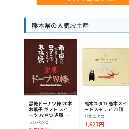
熊本県の人気お土産
黒糖ドーナツ棒 20本
熊本ユタカ 熊本スイ
お菓子 ギフト スイ
ートメモリア 21個
ーツ おやつ 退職 お
熊本ユタカ
礼 手土産 お土産 お
フジバンビ
1,627円
供え お取り寄せ 熊