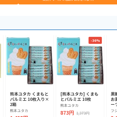
-36%
熊本ユタカ くまもと
[熊本ユタカ] くまも
黒
パルミエ 10枚入り×
とパルミエ 10枚
お
2箱
ー
熊本ユタカ
礼
熊本ユタカ
フ
873円
1,373円
供