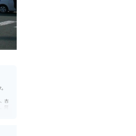
す。
は、古
は、阿
マトカ