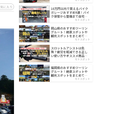
イルド
お気に入り
10万円以内で買えるバイク
ガレージおすすめ9選！バイ
ク保管から整備まで自宅で
楽々
モトスポット
岡山県のおすすめツーリン
グルート！絶景スポットや
観光スポットをまとめて紹
介
モトスポット
スロットルアシストは危
険？疲労を軽減できる正し
い使い方やオススメ商品を
紹介
モトスポット
福岡県のおすすめツーリン
グルート！絶景スポットや
観光スポットをまとめて紹
介
モトスポット