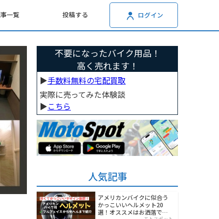
記事一覧
投稿する
ログイン
不要になったバイク用品！
高く売れます！
▶︎
手数料無料の宅配買取
実際に売ってみた体験談
▶︎
こちら
人気記事
アメリカンバイクに似合う
かっこいいヘルメット20
選！オススメはお洒落でワ
モトスポット