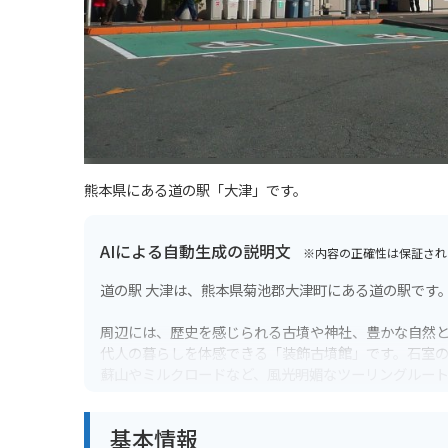
熊本県にある道の駅「大津」です。
AIによる自動生成の説明文
※内容の正確性は保証され
道の駅 大津は、熊本県菊池郡大津町にある道の駅です
周辺には、歴史を感じられる古墳や神社、豊かな自然
代人の暮らしを体感できる「装飾古墳館」です。石室
蘇山やミルクロードなど、風光明媚なツーリングルー
地元の特産品を販売する物産館では、新鮮な野菜や果
基本情報
レー」は、道の駅の人気メニューです。お土産にいか