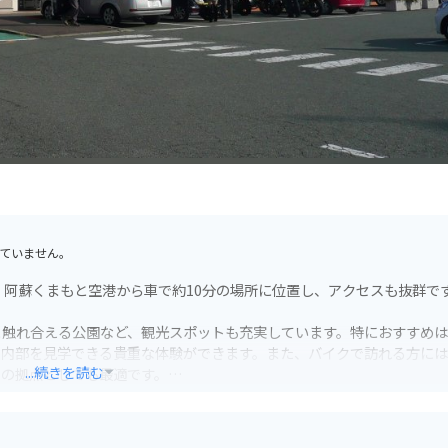
ていません。
。阿蘇くまもと空港から車で約10分の場所に位置し、アクセスも抜群で
と触れ合える公園など、観光スポットも充実しています。特におすすめ
の内部を見学できる貴重な体験ができます。また、バイクで訪れる方に
...続きを読む
トの拠点としても最適です。
物、加工品などが手に入ります。特に、大津町産のトマトを使った「ト
がでしょうか。