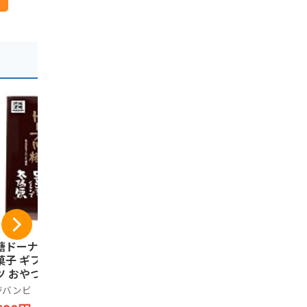
糖ドーナツ棒 40本
【国産100%】ご当
【バックプ
菓子 ギフト スイ
地風土 焼き干し芋
背中側】ア
ツ おやつ 退職 お
国産 無添加 熊本県
熊本（I Lo
 手土産 お土産 お
産さつまいも 使用
ト）【47
ジバンビ
ご当地風土
イラストグッ
え お取り寄せ 熊
ねっとり もっちり
ジモTティ 