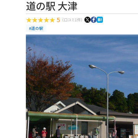
道の駅 大津
5
（口コミ1件）
#道の駅