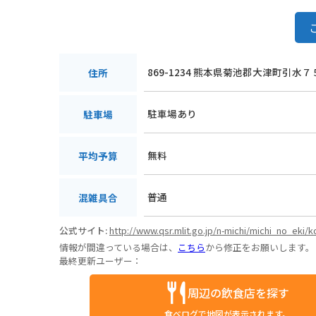
869-1234 熊本県菊池郡大津町引水７
住所
駐車場あり
駐車場
無料
平均予算
普通
混雑具合
公式サイト:
http://www.qsr.mlit.go.jp/n-michi/michi_no_eki/
情報が間違っている場合は、
こちら
から修正をお願いします。
最終更新ユーザー：
周辺の飲食店を探す
食べログで地図が表示されます。