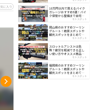
イルド
お気に入り
10万円以内で買えるバイク
ガレージおすすめ9選！バイ
ク保管から整備まで自宅で
楽々
モトスポット
岡山県のおすすめツーリン
グルート！絶景スポットや
観光スポットをまとめて紹
介
モトスポット
スロットルアシストは危
険？疲労を軽減できる正し
い使い方やオススメ商品を
紹介
モトスポット
福岡県のおすすめツーリン
グルート！絶景スポットや
観光スポットをまとめて紹
介
モトスポット