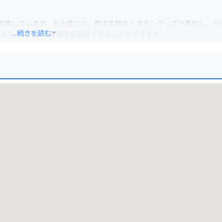
充実しています。お土産には、熊本名物のくまモングッズや馬刺し、か
...続きを読む
もあり、飛行機の離着陸を間近で見ることができます。
で安心です。空港周辺には、レンタカー店やレンタバイク店もあり、旅