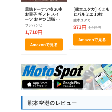
黒糖ドーナツ棒 20本
[熊本ユタカ] くまも
お菓子 ギフト スイ
とパルミエ 10枚
ーツ おやつ 退職 お
熊本ユタカ
礼 手土産 お土産 お
フジバンビ
873円
1,373円
供え お取り寄せ 熊
1,710円
本 フジバンビ
Amazonで見る
Amazonで見る
熊本空港のレビュー