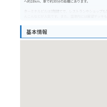
へ約18km、車で約30分の距離にあります。
ターミナルビルは3階建てで、レストランやショップも
んこんなどが人気です。また、空港内には展望デッキ
バイクで行く場合は、空港内に無料の駐輪場があるの
基本情報
としても便利です。