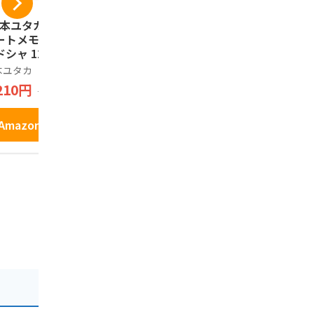
熊本ユタカ] 熊本ス
黒糖ドーナツ棒 40本
【国産100
ートメモリア ラン
お菓子 ギフト スイ
地風土 焼
ドシャ 12個
ーツ おやつ 退職 お
国産 無添加
礼 手土産 お土産 お
産さつまい
本ユタカ
フジバンビ
ご当地風土
供え お取り寄せ 熊
ねっとり 
210円
2,690円
1,224円
1,300円
本 フジバンビ
甘味の強い 
はるか 使用 
1袋)
Amazonで見る
Amazonで見る
Amazo