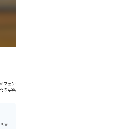
がフェン
門の写真
から東