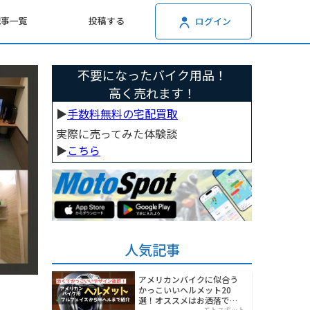
記事一覧
投稿する
ログイン
不要になったバイク用品！
高く売れます！
▶︎
手数料無料の宅配買取
実際に売ってみた体験談
▶︎
こちら
人気記事
アメリカンバイクに似合う
かっこいいヘルメット20
選！オススメはお洒落でワ
モトスポット