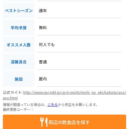
通年
ベストシーズン
無料
平均予算
何人でも
オススメ人数
普通
混雑具合
屋内
施設
公式サイト:
http://www.qsr.mlit.go.jp/n-michi/michi_no_eki/kobetu/aso/
aso.html
情報が間違っている場合は、
こちら
から修正をお願いします。
最終更新ユーザー：
周辺の飲食店を探す