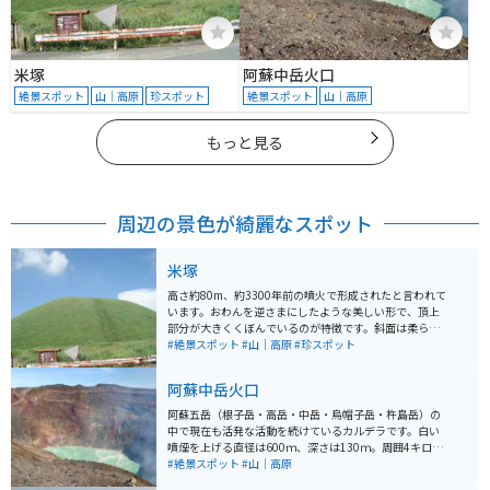
米塚
阿蘇中岳火口
絶景スポット
山｜高原
珍スポット
絶景スポット
山｜高原
もっと見る
周辺の景色が綺麗なスポット
米塚
高さ約80m、約3300年前の噴火で形成されたと言われて
います。おわんを逆さまにしたような美しい形で、頂上
部分が大きくくぼんでいるのが特徴です。斜面は柔らか
な草原に覆われているので、春から夏にかけては緑一色
#絶景スポット
#山｜高原
#珍スポット
に染まり、美しい景色を見ることができます。
阿蘇中岳火口
阿蘇五岳（根子岳・高岳・中岳・烏帽子岳・杵島岳）の
中で現在も活発な活動を続けているカルデラです。白い
噴煙を上げる直径は600ｍ、深さは130ｍ。周囲4キロの
巨大な噴火口を間近で見ることができます。噴火警戒レ
#絶景スポット
#山｜高原
ベルにより規制が入る場合があります。