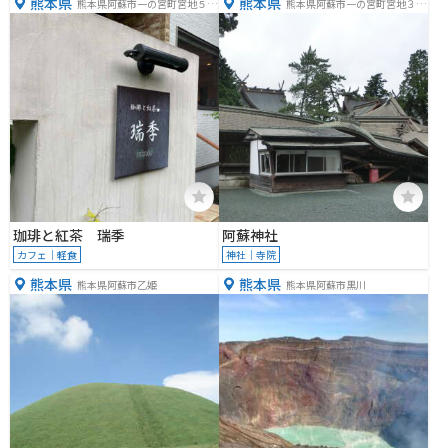
熊本県
熊本県
熊本県阿蘇市一の宮町宮地５９
熊本県阿蘇市一の宮町宮地３０
７７−７３
８３−１
珈琲と紅茶 瑞季
阿蘇神社
カフェ｜軽食
神社｜寺院
熊本県
熊本県
熊本県阿蘇市乙姫
熊本県阿蘇市黒川