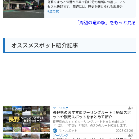
とした駐車場が完備されているので安心です。阿蘇はツ
阿蘇くまもと空港から車で約10分の場所に位置し、アク
ーリングスポットとしても人気が高く、周辺には景色の
セスも抜群です。 周辺には、歴史を感じられる古墳や神
良いワインディングロードがたくさんあります。道の駅
社、豊かな自然と触れ合える公園など、観光スポットも
#道の駅
あそ望の郷くぎのを拠点に、阿蘇の絶景を満喫するツー
充実しています。特におすすめは、古代人の暮らしを体
リングを楽しんでみてはいかがでしょうか。 周辺には、
感できる「装飾古墳館」です。石室の内部を見学できる
「周辺の道の駅」をもっと見る
草千里ヶ浜や阿蘇山など、阿蘇を代表する観光スポット
貴重な体験ができます。また、バイクで訪れる方には、
も点在しています。お土産には、阿蘇産の牛乳を使用し
阿蘇山やミルクロードなど、風光明媚なツーリングルー
た濃厚なソフトクリームやチーズ、高原野菜などがおす
トの拠点としても最適です。 地元の特産品を販売する物
すめです。
産館では、新鮮な野菜や果物、加工品などが手に入りま
オススメスポット紹介記事
す。特に、大津町産のトマトを使った「トマトカレー」
は、道の駅の人気メニューです。お土産にいかがでしょ
うか。
ツーリング
0
長野県のおすすめツーリングルート！絶景スポ
ットや観光スポットをまとめて紹介
長野県のおすすめツーリングルートをまとめました！
「北部」「中部」「南部」の3つのルート紹介します。諏
訪湖やビーナスラインのような全国でも有名なツーリン
モトスポット
2023-03-26
グスポットが多数あります。バイクで長野県にツーリン
ツーリング
0
グに行く際は参考にしてください。