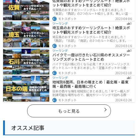
佐賀県のおすすめツーリングルート！絶景スポ
ットや観光スポットをまとめて紹介
佐賀県のおすすめツーリングルートをまとめました！
「東部」「西部」の2つのルート紹介します。美しい温泉
地や古墳群、歴史ある城や神社仏閣など、バイクツーリ
モトスポット
2023-04-06
ングに適したスポットが多数存在し、様々な楽しみ方が
ツーリング
0
できます。バイクで佐賀県にツーリングに行く際は参考
埼玉県のおすすめツーリングルート！絶景スポ
にしてください。
ットや観光スポットをまとめて紹介
埼玉県のおすすめツーリングルートをまとめました！
「西部」「北部」「南部」の3つのルート紹介します。自
然豊かな西側と街中の東側で違った楽しみ方ができま
モトスポット
2023-03-16
す。バイクで埼玉県にツーリングに行く際は参考にして
ツーリング
0
ください。
バイクで一度は行きたい石川県のオススメツー
リングスポットとルートまとめ
バイクで石川県に行くなら必見！オススメツーリングス
ポットとルートをまとめました！定番スポットから絶景
スポット、温泉、海、グルメなど様々なジャンルで楽し
モトスポット
2023-02-18
めます。バイクで石川ツーリングに行こうと思っている
ツーリング
1
人は、参考にしてください。
地域別6箇所、日本の端まとめ｜最北端・最東
端・最西端・最南端に行く
日本の色々な端を地域別にまとめました！全て一般人が
到達可能な場所なので、観光やツーリングで訪れる際の
参考にしてください。
モトスポット
2024-02-24
もっと見る
オススメ記事