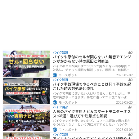
バイク知識
0
バイクや原付のセルが回らない！無音でエンジ
ンがかからない時の原因と対処法
バイクのセルが回らずエンジンが掛からない時の原因と
対処法、チェック項目を解説します。原因は、燃料系・
電装系・その他に分かれますが、バッテリー上がりが原
モトスポット
2023-05-02
因であることが多いです。その場合、押しがけやバッテ
バイク知識
0
リー復旧サービスなどを活用しましょう。事前にできる
バイク事故現場でやるべきことは何？事故を起
対処準備についても解説します。
こした時の対処法と流れ
バイクで事故に遭いたい人はいませんよね？しかし、事
故は突然やってきます。事故に遭ってから慌てないよう
に対処法を知っておきましょう。自分が加害者になった
モトスポット
2023-05-20
時、被害者になった時、それぞれどんな対応をすれば良
バイク用品
1
いのかまとめました。
人気のバイク専用ナビ＆スマートモニターオス
スメ8選！選び方や注意点も解説
バイクでナビを使いたいけど、スマホは振動で壊れるか
らつけたくない！という方におすすめしたい「バイク専
用ナビ」と「スマートモニター」をまとめてご紹介しま
モトスポット
2025-05-09
す。専用ナビなら耐久性もあり、オフラインでも使える
バイク知識
0
ので安心です。スマートモニターは、スマホと連動させ
アメリカンバイクってどんなバイク？特徴やオ