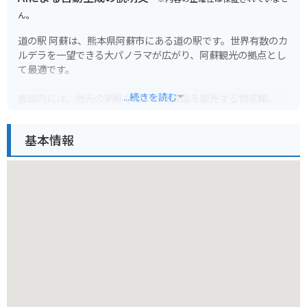
ん。
道の駅 阿蘇は、熊本県阿蘇市にある道の駅です。世界有数のカ
ルデラを一望できる大パノラマが広がり、阿蘇観光の拠点とし
て最適です。
...続きを読む
施設内には、地元の新鮮な野菜や特産品を販売する物産館、阿
蘇の雄大な自然を眺めながら食事ができるレストラン、観光案
内所などがあります。阿蘇の郷土料理である「だご汁」や「あ
基本情報
か牛丼」はおすすめです。
バイクで訪れる場合、道の駅 阿蘇は広々とした駐車場があり、
休憩場所としても最適です。阿蘇山やミルクロードなど、周辺
にはツーリングスポットも豊富なので、バイク好きにはたまら
ない場所と言えるでしょう。
道の駅 阿蘇から見える阿蘇五岳や外輪山は圧巻です。お土産に
は、阿蘇産の牛乳を使用したチーズやヨーグルト、あか牛の加
工品などが人気です。