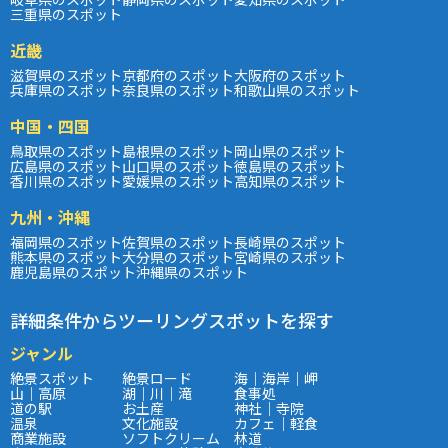
三重県のスポット
近畿
滋賀県のスポット
京都府のスポット
大阪府のスポット
兵庫県のスポット
奈良県のスポット
和歌山県のスポット
中国・四国
鳥取県のスポット
島根県のスポット
岡山県のスポット
広島県のスポット
山口県のスポット
徳島県のスポット
香川県のスポット
愛媛県のスポット
高知県のスポット
九州・沖縄
福岡県のスポット
佐賀県のスポット
長崎県のスポット
熊本県のスポット
大分県のスポット
宮崎県のスポット
鹿児島県のスポット
沖縄県のスポット
詳細条件からツーリングスポットを探す
ジャンル
絶景スポット
絶景ロード
海｜海岸｜岬
山｜高原
湖｜川｜滝
食事処
道の駅
お土産
神社｜寺院
温泉
文化施設
カフェ｜軽食
商業施設
ソフトクリーム
林道