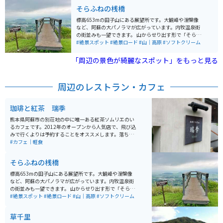
そらふねの桟橋
標高653mの田子山にある展望所です。大観峰や涅槃像
など、阿蘇の大パノラマが広がっています。内牧温泉街
の街並みも一望できます。 山からせり出す形で「そらふ
ねの桟橋」が作られており、ここからの景色はまさに絶
#絶景スポット
#絶景ロード
#山｜高原
#ソフトクリーム
景。メディアでも取り上げられ、写真映えスポットとし
ても注目を集めています。
「周辺の景色が綺麗なスポット」をもっと見る
周辺のレストラン・カフェ
珈琲と紅茶 瑞季
熊本県阿蘇市の別荘地の中に唯一ある紅茶ソムリエのい
るカフェです。2012年のオープンから人気店で、飛び込
みで行くよりは予約することをオススメします。落ち着
いた店内のため、優雅でリラックスした時間が過ごせま
#カフェ｜軽食
す。
そらふねの桟橋
標高653mの田子山にある展望所です。大観峰や涅槃像
など、阿蘇の大パノラマが広がっています。内牧温泉街
の街並みも一望できます。 山からせり出す形で「そらふ
ねの桟橋」が作られており、ここからの景色はまさに絶
#絶景スポット
#絶景ロード
#山｜高原
#ソフトクリーム
景。メディアでも取り上げられ、写真映えスポットとし
ても注目を集めています。
草千里