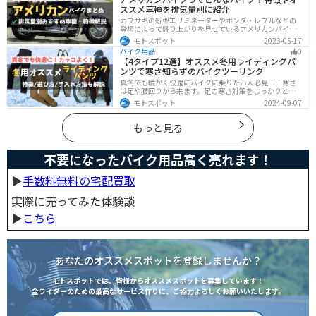
てスマホの機能をそのまま利用できます。ドラレコや死
ススメ車種を排気量別に紹介
角警告、駐車場の振動検知など様々な便利機能も搭載さ
れています。
カワサキの新型エリミネーターやホンダ・レブルなどの
登場によって盛り上がりを見せているアメリカンバイ
ク。スタイリッシュに乗れることはもちろん、ツーリン
モトスポット
2023-05-17
グや通学通勤もこなせるアメリカンバイクの特徴や、オ
バイク用品
0
ススメの車種についてご紹介します！
【4タイプ12選】オススメ冬用ライディングパ
ンツで寒さ知らずのバイクツーリング
真冬でも暖かく快適にバイクに乗りたい人必見！！寒さ
は足や腰回りから来ます。足の寒さ対策をしっかりとす
ることで、体全体の寒さを防ぎ快適なバイクツーリング
モトスポット
2024-09-07
を楽しむことができます。この記事では、4つのタイプ別
に真冬でも使えるライディングパンツを12選紹介しま
す！
もっと見る
不要になったバイク用品高く売れます！
▶︎
手数料無料の宅配買取
実際に売ってみた体験談
▶︎
こちら
あなたのオススメスポットを登録しませんか？
モトスポットでは、皆様からオススメスポットを募集しています！
全ライダーのための最高なサービス作りに、ご協力よろしくお願いいたします。