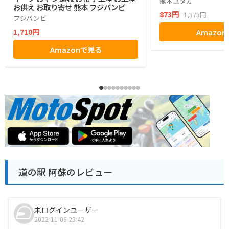
熊本ユタカ
お供え お取り寄せ 熊本 フジバンビ
873円
1,373円
フジバンビ
1,710円
Amazo
Amazonで見る
道の駅 阿蘇のレビュー
未ログインユーザー
2022-11-06 23:42