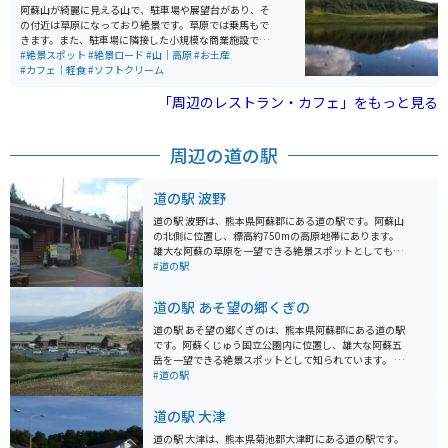
阿蘇山が綺麗に見える山で、駐車場や展望台があり、そ
の付近は草原になっており絶景です。草原では乗馬もで
きます。また、駐車場に隣接した小規模な商業施設では
お土産が購入でき、屋台のような店もあり、熊本名物の
#絶景スポット
#絶景ロード
#山｜高原
#お土産
赤牛の串焼きなどもあります。オススメはソフトクリー
#カフェ｜軽食
#ソフトクリーム
ムです。
「周辺のレストラン・カフェ」をもっと見る
周辺の道の駅
道の駅 波野
道の駅 波野は、熊本県阿蘇郡にある道の駅です。阿蘇山
の北側に位置し、標高約750mの高原地帯にあります。
雄大な阿蘇の草原を一望できる絶景スポットとしても知
られており、特にツーリングライダーに人気です。道の
#道の駅
駅には、地元の新鮮な野菜や果物を販売する農産物直売
所や、阿蘇の特産品を販売するお土産店があります。 ま
道の駅 あそ望の郷くぎの
た、レストランでは、阿蘇の郷土料理や、地元の食材を
使った料理を楽しむことができます。波野の特産品とし
道の駅 あそ望の郷くぎのは、熊本県阿蘇郡にある道の駅
ては、高菜漬けや、だご汁などが有名です。 バイクに乗
です。阿蘇くじゅう国立公園内に位置し、雄大な阿蘇五
っている方は、阿蘇パノラマラインを走れば、阿蘇の雄
岳を一望できる絶景スポットとして知られています。 施
大な景色を楽しみながら道の駅 波野へ行くことができま
設内には、地元の新鮮な野菜や特産品を販売する物産
#道の駅
す。周辺には、大観峰や草千里ヶ浜など、阿蘇を代表す
館、阿蘇の食材をふんだんに使った料理が味わえるレス
る観光スポットも点在しているので、ツーリングの拠点
トラン、広々とした展望デッキなどがあります。特にお
道の駅 大津
としても最適です。
すすめは、阿蘇の雄大な自然を眺めながらゆったりと過
ごせる足湯です。 バイクで訪れる場合、道の駅には広々
道の駅 大津は、熊本県菊池郡大津町にある道の駅です。