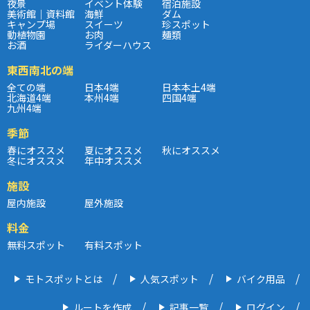
夜景
イベント体験
宿泊施設
美術館｜資料館
海鮮
ダム
キャンプ場
スイーツ
珍スポット
動植物園
お肉
麺類
お酒
ライダーハウス
東西南北の端
全ての端
日本4端
日本本土4端
北海道4端
本州4端
四国4端
九州4端
季節
春にオススメ
夏にオススメ
秋にオススメ
冬にオススメ
年中オススメ
施設
屋内施設
屋外施設
料金
無料スポット
有料スポット
モトスポットとは
人気スポット
バイク用品
ルートを作成
記事一覧
ログイン