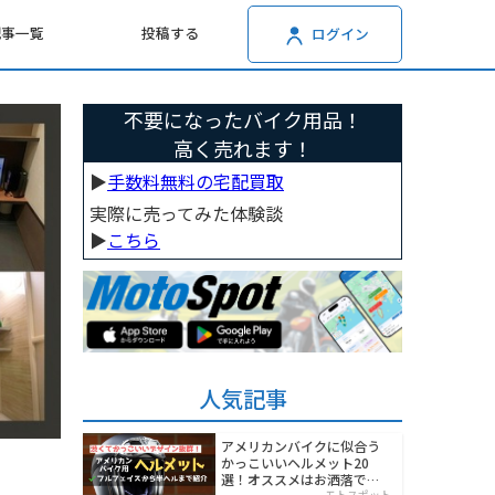
記事一覧
投稿する
ログイン
不要になったバイク用品！
高く売れます！
▶︎
手数料無料の宅配買取
実際に売ってみた体験談
▶︎
こちら
人気記事
アメリカンバイクに似合う
かっこいいヘルメット20
選！オススメはお洒落でワ
モトスポット