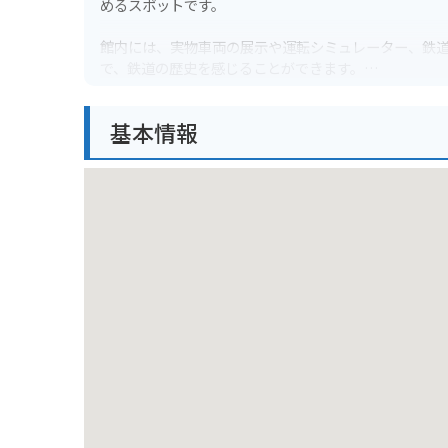
めるスポットです。
館内には、実物車両の展示や運転シミュレーター、鉄道
で、鉄道の歴史を感じることができます。
バイクで行く場合は、周辺に有料駐車場がいくつかあり
基本情報
ので、電車でのアクセスも便利です。