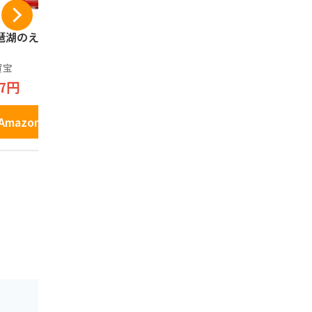
琶湖のえび煎餅 8
長登屋 ナガトヤ ひ
【滋賀県お
こにゃんプリントク
根にようこ
ッキー缶 12枚入
ら焼(メープ
賀宝
8個
長登屋
長登屋
97円
1,034円
756円
1,100円
Amazonで見る
Amazonで見る
Amazo