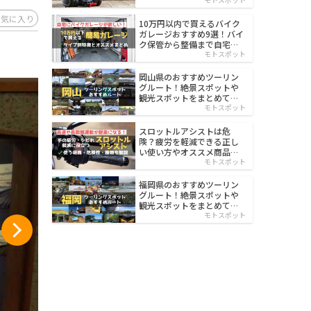
イルド
お気に入り
10万円以内で買えるバイク
ガレージおすすめ9選！バイ
ク保管から整備まで自宅で
楽々
モトスポット
岡山県のおすすめツーリン
グルート！絶景スポットや
観光スポットをまとめて紹
介
モトスポット
スロットルアシストは危
険？疲労を軽減できる正し
い使い方やオススメ商品を
紹介
モトスポット
福岡県のおすすめツーリン
グルート！絶景スポットや
観光スポットをまとめて紹
介
モトスポット