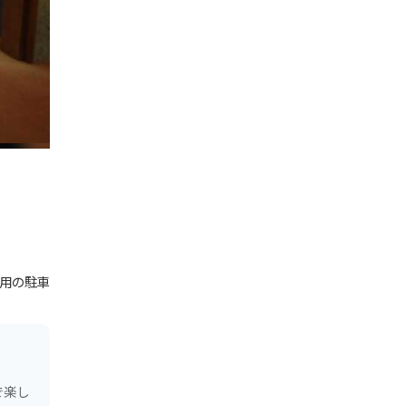
用の駐車
で楽し