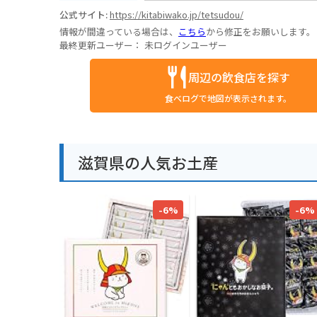
公式サイト:
https://kitabiwako.jp/tetsudou/
情報が間違っている場合は、
こちら
から修正をお願いします。
最終更新ユーザー：
未ログインユーザー
周辺の飲食店を探す
食べログで地図が表示されます。
滋賀県の人気お土産
-6%
-6%