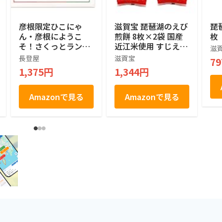
彦根限定ひこにゃ
滋賀宝 琵琶湖のえび
琵
ん・彦根にようこ
煎餅 8枚×2袋 国産
枚
そ！さくっとラング
近江米使用 すじえび
滋
ドシャ（大） 18枚
おかき おやつ
長登屋
滋賀宝
7
入
1,375円
1,344円
Amazonで見る
Amazonで見る