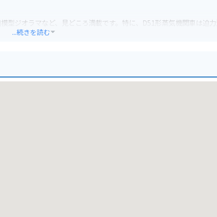
模型ジオラマなど、見どころ満載です。特に、D51形蒸気機関車は迫力
...続きを読む
ますので、事前に確認しておくと良いでしょう。JR草津駅からも徒歩