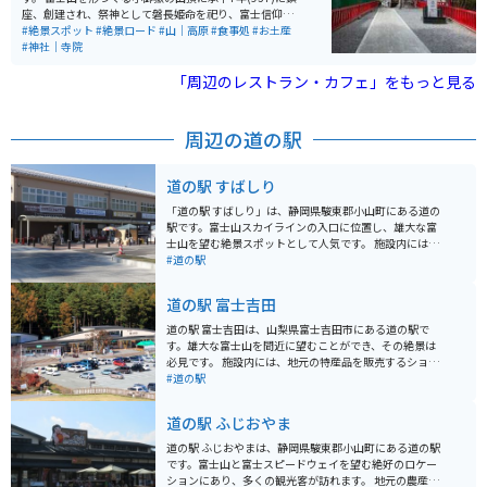
ガーなどのフードメニューもあります。 近くには忍野八
座、創建され、祭神として磐長姫命を祀り、富士信仰の
海や道志みちがあるので、ツーリングの休憩ポイントと
中心の大神として崇敬を集めてます。 景色はもちろん、
#絶景スポット
#絶景ロード
#山｜高原
#食事処
#お土産
しては最高です。
ドライブやツーリングの安全祈願にいかがでしょうか。
#神社｜寺院
「周辺のレストラン・カフェ」をもっと見る
周辺の道の駅
道の駅 すばしり
「道の駅 すばしり」は、静岡県駿東郡小山町にある道の
駅です。富士山スカイラインの入口に位置し、雄大な富
士山を望む絶景スポットとして人気です。 施設内には、
地元の特産品を販売するショップやレストランがあり、
#道の駅
富士山麓の恵みを堪能できます。特に、富士山の湧水を
使用した「富士の恵み」というミネラルウォーターはお
道の駅 富士吉田
すすめです。 バイクで訪れる場合、駐車場は広く停めや
すいので安心です。富士山スカイラインは、ワインディ
道の駅 富士吉田は、山梨県富士吉田市にある道の駅で
ングロードが続く絶景ルートなので、ツーリングにも最
す。雄大な富士山を間近に望むことができ、その絶景は
適です。 周辺には、富士スピードウェイや富士サファリ
必見です。 施設内には、地元の特産品を販売するショッ
パークなど、観光スポットも充実しています。ドライブ
プやレストランがあり、山梨の味覚を楽しむことができ
#道の駅
やツーリングの休憩に、ぜひ「道の駅 すばしり」に立ち
ます。新鮮な野菜や果物、富士山麓の銘水を使用した地
寄ってみてください。
ビールなど、お土産探しにも最適です。また、富士山レ
道の駅 ふじおやま
ーダードーム館が併設されており、富士山の歴史や文化
に触れることができます。 バイクで訪れる場合、道の駅
道の駅 ふじおやまは、静岡県駿東郡小山町にある道の駅
富士吉田は、富士山周辺のツーリングの拠点としても最
です。富士山と富士スピードウェイを望む絶好のロケー
適です。広々とした駐車場があり、休憩スポットとして
ションにあり、多くの観光客が訪れます。 地元の農産物