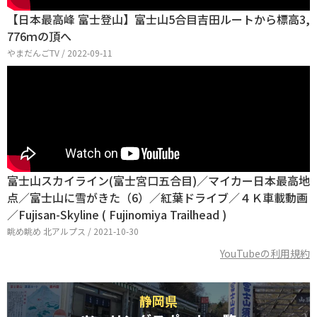
【日本最高峰 富士登山】富士山5合目吉田ルートから標高3,
776ｍの頂へ
やまだんごTV / 2022-09-11
富士山スカイライン(富士宮口五合目)／マイカー日本最高地
点／富士山に雪がきた（6）／紅葉ドライブ／４Ｋ車載動画
／Fujisan-Skyline ( Fujinomiya Trailhead )
眺め眺め 北アルプス / 2021-10-30
YouTubeの利用規約
静岡県