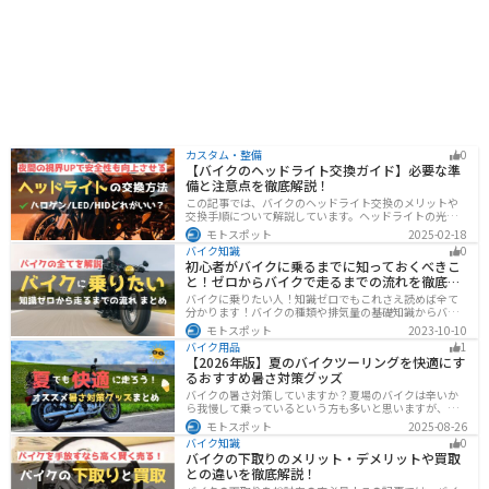
カスタム・整備
0
【バイクのヘッドライト交換ガイド】必要な準
備と注意点を徹底解説！
この記事では、バイクのヘッドライト交換のメリットや
交換手順について解説しています。ヘッドライトの光が
弱くなっていませんか？夜間の視界を改善するために
モトスポット
2025-02-18
は、適切なヘッドライト交換が必要です。自分で交換す
バイク知識
0
る方法からショップに依頼する場合の費用までわかりや
初心者がバイクに乗るまでに知っておくべきこ
すくお伝えします！
と！ゼロからバイクで走るまでの流れを徹底解
説
バイクに乗りたい人！知識ゼロでもこれさえ読めば全て
分かります！バイクの種類や排気量の基礎知識からバイ
クの選び方、免許の取り方、購入、納車、その後のバイ
モトスポット
2023-10-10
クライフまで全てサポートします！
バイク用品
1
【2026年版】夏のバイクツーリングを快適にす
るおすすめ暑さ対策グッズ
バイクの暑さ対策していますか？夏場のバイクは辛いか
ら我慢して乗っているという方も多いと思いますが、し
っかりと暑さ対策をすれば夏場でも快適にバイクに乗る
モトスポット
2025-08-26
ことができます！この記事では、夏場のバイク暑さ対策
バイク知識
0
の基本と暑さ対策グッズを紹介します！
バイクの下取りのメリット・デメリットや買取
との違いを徹底解説！