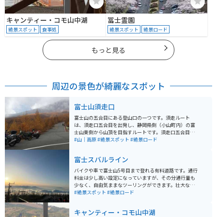
キャンティー・コモ山中湖
冨士霊園
絶景スポット
食事処
絶景スポット
絶景ロード
もっと見る
周辺の景色が綺麗なスポット
富士山須走口
富士山の五合目にある登山口の一つです。須走ルート
は、須走口五合目を出発し、静岡県側（小山町内）の富
士山東側から山頂を目指すルートです。須走口五合目駐
車場までは、高速道路東富士五湖道路の須走ＩＣまたは
#山｜高原
#絶景スポット
#絶景ロード
東名自動車道御殿場ＩＣから国道138号を経て「ふじあ
ざみライン」（無料）を利用します。
富士スバルライン
バイクや車で富士山5号目まで登れる有料道路です。通行
料金は少し高い設定になっていますが、その分通行量も
少なく、自由気ままなツーリングができます。壮大な富
士山と雲の風景を楽しむことができます。
#絶景スポット
#絶景ロード
キャンティー・コモ山中湖