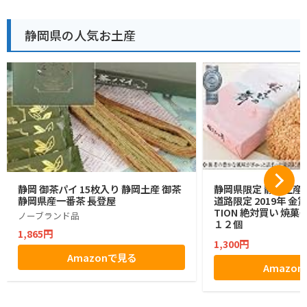
静岡県の人気お土産
静岡 御茶パイ 15枚入り 静岡土産 御茶
静岡県限定 静岡土産 
静岡県産一番茶 長登屋
道路限定 2019年 金賞 
TION 絶対買い 焼菓
ノーブランド品
１２個
1,865円
1,300円
Amazonで見る
Amazo