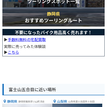
ツーリングスポット一覧
静岡県
おすすめツーリングルート
不要になったバイク用品高く売れます！
▶︎
手数料無料の宅配買取
実際に売ってみた体験談
▶︎
こちら
富士山五合目に近い場所
静岡県
山梨県
静岡県駿東郡小山町須走
山梨県富士吉田市上吉田