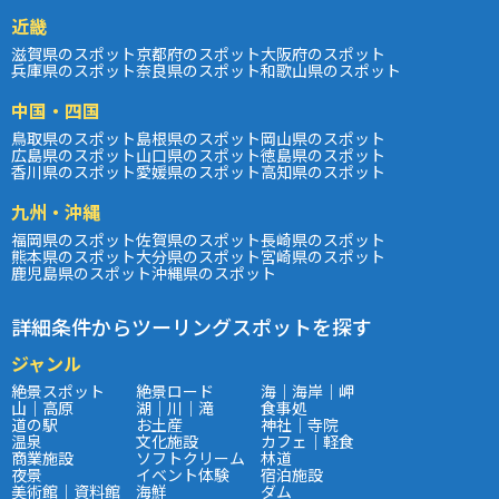
近畿
滋賀県のスポット
京都府のスポット
大阪府のスポット
兵庫県のスポット
奈良県のスポット
和歌山県のスポット
中国・四国
鳥取県のスポット
島根県のスポット
岡山県のスポット
広島県のスポット
山口県のスポット
徳島県のスポット
香川県のスポット
愛媛県のスポット
高知県のスポット
九州・沖縄
福岡県のスポット
佐賀県のスポット
長崎県のスポット
熊本県のスポット
大分県のスポット
宮崎県のスポット
鹿児島県のスポット
沖縄県のスポット
詳細条件からツーリングスポットを探す
ジャンル
絶景スポット
絶景ロード
海｜海岸｜岬
山｜高原
湖｜川｜滝
食事処
道の駅
お土産
神社｜寺院
温泉
文化施設
カフェ｜軽食
商業施設
ソフトクリーム
林道
夜景
イベント体験
宿泊施設
美術館｜資料館
海鮮
ダム