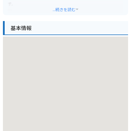
す。
...続きを読む
五合目からは、眼下に広がる雲海や、晴れた日には遠く駿河湾
まで見渡せる絶景を楽しむことができます。また、お土産店や
基本情報
レストラン、登山用品店などが立ち並び、登山客や観光客で賑
わっています。
バイクで訪れる場合は、五合目まで行くことができます。ただ
し、標高が高いため、天候が変わりやすいことや、気温が低い
ことに注意が必要です。防寒対策や雨具の準備を忘れずに行い
ましょう。また、駐車場は有料ですが、バイクは駐車料金が割
引になる場合があります。