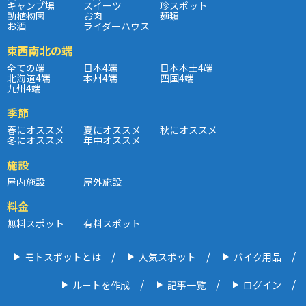
キャンプ場
スイーツ
珍スポット
動植物園
お肉
麺類
お酒
ライダーハウス
東西南北の端
全ての端
日本4端
日本本土4端
北海道4端
本州4端
四国4端
九州4端
季節
春にオススメ
夏にオススメ
秋にオススメ
冬にオススメ
年中オススメ
施設
屋内施設
屋外施設
料金
無料スポット
有料スポット
モトスポットとは
人気スポット
バイク用品
ルートを作成
記事一覧
ログイン