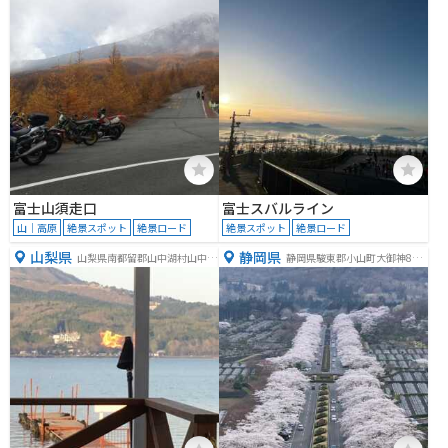
富士山須走口
富士スバルライン
山｜高原
絶景スポット
絶景ロード
絶景スポット
絶景ロード
山梨県
静岡県
山梨県南都留郡山中湖村山中２
静岡県駿東郡小山町大御神888
１３−７
ｰ2