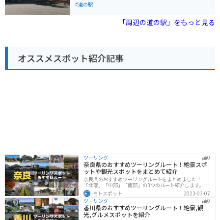
も利用できます。富士山スカイラインや富士パノラマラ
や特産品を販売する直売所や、地元食材を使った料理が
#道の駅
インなど、絶景のワインディングロードへのアクセスも
楽しめるレストラン、富士山を眺めながらゆったりと過
良好です。 周辺には、富士急ハイランドや忍野八海など
ごせる足湯などがあります。バイクで訪れる場合、広く
「周辺の道の駅」をもっと見る
の観光スポットも点在しており、観光の拠点としても最
て駐輪しやすい駐車場があるので安心です。 周辺には、
適です。
富士スピードウェイや富士サファリパーク、富士山の絶
景スポットである「ふじあざみライン」など、観光スポ
ットも充実しています。ふじあざみラインは、富士山ス
オススメスポット紹介記事
カイラインとも呼ばれる有料道路で、富士山五合目まで
行くことができます。ワインディングロードとしても人
気があり、多くのライダーが訪れます。 道の駅 ふじおや
まで休憩がてら、地元のグルメや特産品を堪能してみて
はいかがでしょうか。
ツーリング
0
奈良県のおすすめツーリングルート！絶景スポ
ットや観光スポットをまとめて紹介
奈良県のおすすめツーリングルートをまとめました！
「北部」「中部」「南部」の3つのルート紹介します。歴
史のある神社寺院が多数あり、自然豊かや山々、グルメ
モトスポット
2023-03-07
を満喫するツーリングができます。バイクで奈良県にツ
ツーリング
0
ーリングに行く際は参考にしてください。
香川県のおすすめツーリングルート！絶景,観
光,グルメスポットを紹介