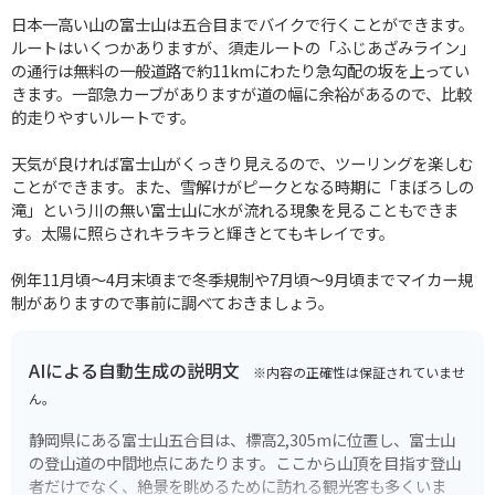
日本一高い山の富士山は五合目までバイクで行くことができます。
ルートはいくつかありますが、須走ルートの「ふじあざみライン」
の通行は無料の一般道路で約11kmにわたり急勾配の坂を上ってい
きます。一部急カーブがありますが道の幅に余裕があるので、比較
的走りやすいルートです。
天気が良ければ富士山がくっきり見えるので、ツーリングを楽しむ
ことができます。また、雪解けがピークとなる時期に「まぼろしの
滝」という川の無い富士山に水が流れる現象を見ることもできま
す。太陽に照らされキラキラと輝きとてもキレイです。
例年11月頃～4月末頃まで冬季規制や7月頃～9月頃までマイカー規
制がありますので事前に調べておきましょう。
AIによる自動生成の説明文
※内容の正確性は保証されていませ
ん。
静岡県にある富士山五合目は、標高2,305mに位置し、富士山
の登山道の中間地点にあたります。ここから山頂を目指す登山
者だけでなく、絶景を眺めるために訪れる観光客も多くいま