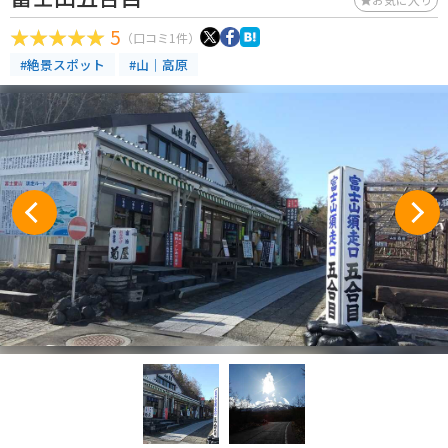
5
（口コミ1件）
#絶景スポット
#山｜高原