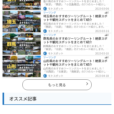
香川県のおすすめツーリングルートをまとめました！
「東部」「西部」「小豆島周辺」の3つのルート紹介しま
す。自然豊かな山から海、絶品グルメを満喫するツーリ
モトスポット
2023-03-06
ングができます。バイクで香川県にツーリングに行く際
ツーリング
0
は参考にしてください。
埼玉県のおすすめツーリングルート！絶景スポ
ットや観光スポットをまとめて紹介
埼玉県のおすすめツーリングルートをまとめました！
「西部」「北部」「南部」の3つのルート紹介します。自
然豊かな西側と街中の東側で違った楽しみ方ができま
モトスポット
2023-03-16
す。バイクで埼玉県にツーリングに行く際は参考にして
ツーリング
0
ください。
群馬県のおすすめツーリングルート！絶景スポ
ットや観光スポットをまとめて紹介
群馬県のおすすめツーリングルートをまとめました！
「東部」「北部」「南部」の3つのルート紹介します。草
津温泉や伊香保温泉など全国でも有名な温泉や豊かな自
モトスポット
2023-03-10
然を満喫するツーリングができます。バイクで群馬県に
ツーリング
0
ツーリングに行く際は参考にしてください。
山形県のおすすめツーリングルート！絶景スポ
ットや観光スポットをまとめて紹介
山形県のおすすめツーリングルートをまとめました！
「北西部」「北東部」「南東部」の3つのルート紹介しま
す。豊かな自然と歴史的な観光スポット、山と海どちら
モトスポット
2023-04-18
も堪能できるスポットが多数あります。バイクで山形県
にツーリングに行く際は参考にしてください。
もっと見る
オススメ記事