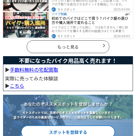
バイクの下取りを検討中の方必見！この記事では、バイ
クの下取りを成功させるポイントを解説しています。実
は、下取りは現金化の手間を省き、乗り換え当日までバ
モトスポット
2025-03-04
イクに乗れる一方で、査定額が低くなる場合も多いため
バイク知識
0
注意が必要です。この記事を読めば、よい条件で下取り
初めてのバイクはどこで買う？バイク屋の選び
を進めるコツがわかります。
方や購入場所で変わること
バイクはどこで買っても同じ…ではありません！特に初
めてのバイクを購入する際のお店選びはとても重要で
す。どんなお店で購入するのがベストなのか？失敗しな
モトスポット
2024-06-03
いお店選びのポイントをまとめます。
もっと見る
不要になったバイク用品高く売れます！
▶︎
手数料無料の宅配買取
実際に売ってみた体験談
▶︎
こちら
あなたのオススメスポットを登録しませんか？
モトスポットでは、皆様からオススメスポットを募集しています！
全ライダーのための最高なサービス作りに、ご協力よろしくお願いいたします。
スポットを登録する