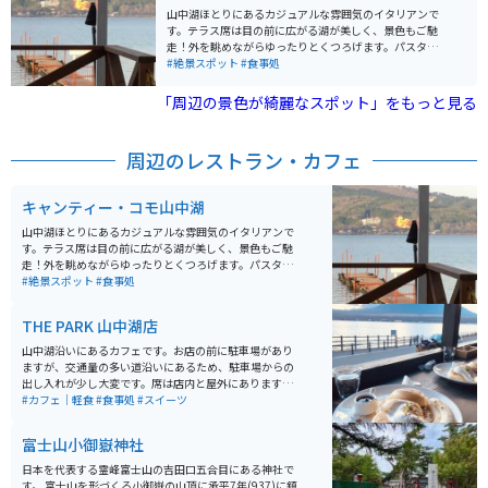
山中湖ほとりにあるカジュアルな雰囲気のイタリアンで
す。テラス席は目の前に広がる湖が美しく、景色もご馳
走！外を眺めながらゆったりとくつろげます。パスタや
ピザと言った定番メニューはもちろん、地元食材を使っ
#絶景スポット
#食事処
たオリジナル料理や日替わりメニューもあります。
「周辺の景色が綺麗なスポット」をもっと見る
周辺のレストラン・カフェ
キャンティー・コモ山中湖
山中湖ほとりにあるカジュアルな雰囲気のイタリアンで
す。テラス席は目の前に広がる湖が美しく、景色もご馳
走！外を眺めながらゆったりとくつろげます。パスタや
ピザと言った定番メニューはもちろん、地元食材を使っ
#絶景スポット
#食事処
たオリジナル料理や日替わりメニューもあります。
THE PARK 山中湖店
山中湖沿いにあるカフェです。お店の前に駐車場があり
ますが、交通量の多い道沿いにあるため、駐車場からの
出し入れが少し大変です。席は店内と屋外にあります。
屋外席はヒーターがないので時期によっては少し寒いで
#カフェ｜軽食
#食事処
#スイーツ
すが、天気が良ければ富士山を眺めながら食事を楽しむ
ことができます。 全体的に座席数は少ないです。休日は
富士山小御嶽神社
混雑していますが、リストに記名して順番を待つ方式な
ので、周辺を散歩して待ち時間を過ごすことができま
日本を代表する霊峰富士山の吉田口五合目にある神社で
す。メニューはパンケーキを推しており、その他にバー
す。 富士山を形づくる小御嶽の山頂に承平7年(937)に鎮