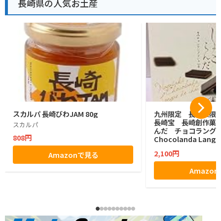
長崎県の人気お土産
スカルパ 長崎びわJAM 80g
九州限定 長崎県限
長崎宝 長崎創作菓
スカルパ
んだ チョコラングドシャ
808円
Chocolanda Langue
saki Sweets 10
2,100円
Amazonで見る
Amazo