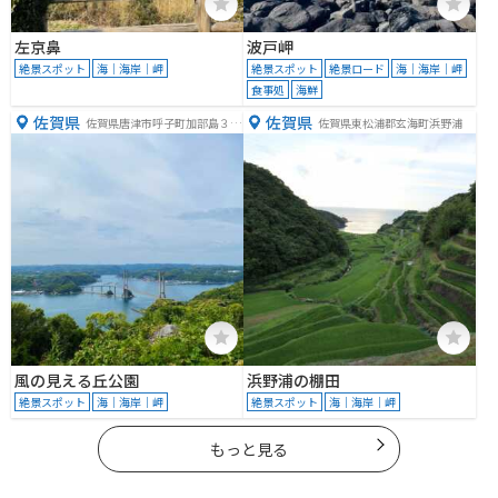
左京鼻
波戸岬
絶景スポット
海｜海岸｜岬
絶景スポット
絶景ロード
海｜海岸｜岬
食事処
海鮮
佐賀県
佐賀県
佐賀県唐津市呼子町加部島３２
佐賀県東松浦郡玄海町浜野浦
７９−１
風の見える丘公園
浜野浦の棚田
絶景スポット
海｜海岸｜岬
絶景スポット
海｜海岸｜岬
もっと見る