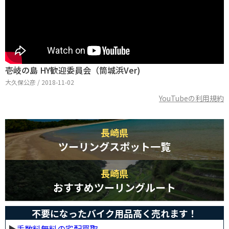
壱岐の島 HY歓迎委員会（筒城浜Ver)
大久保公彦 / 2018-11-02
YouTubeの利用規約
長崎県
ツーリングスポット一覧
長崎県
おすすめツーリングルート
不要になったバイク用品高く売れます！
▶︎
手数料無料の宅配買取