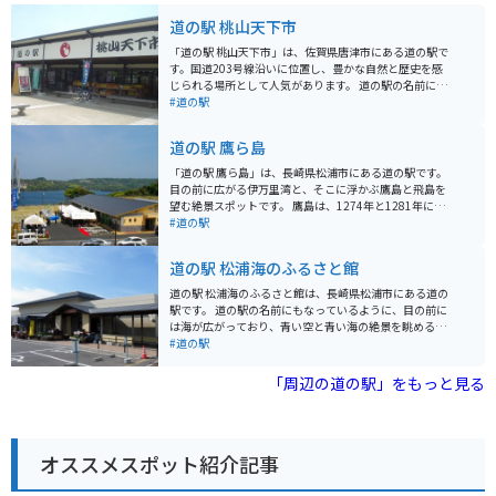
道の駅 桃山天下市
「道の駅 桃山天下市」は、佐賀県唐津市にある道の駅で
す。国道203号線沿いに位置し、豊かな自然と歴史を感
じられる場所として人気があります。 道の駅の名前にも
なっている「桃山」は、かつてこの地を治めていた豊臣
#道の駅
秀吉に由来します。道の駅には、秀吉にちなんだ資料館
や、戦国時代の衣装を着て写真撮影ができるコーナーな
道の駅 鷹ら島
どがあります。 また、地元の特産品を販売する直売所も
併設されており、新鮮な野菜や果物、加工品などを購入
「道の駅 鷹ら島」は、長崎県松浦市にある道の駅です。
することができます。特に、佐賀県産のブランドいちご
目の前に広がる伊万里湾と、そこに浮かぶ鷹島と飛島を
「さがほのか」は、甘みと酸味のバランスが良く、お土
望む絶景スポットです。 鷹島は、1274年と1281年に元
産に最適です。 バイクで訪れる際は、広々とした駐車場
寇があった場所として知られており、道の駅の周辺に
#道の駅
が完備されているので安心です。道の駅周辺には、風光
は、鷹島歴史民俗資料館や、元寇に関する史跡が点在し
明媚な海岸線や、歴史的な史跡など、ツーリングスポッ
ています。 道の駅には、地元で獲れた新鮮な魚介類を販
道の駅 松浦海のふるさと館
トも点在しています。 【おすすめ情報】 * 佐賀県産いち
売する直売所や、鷹島産の食材を使った料理を提供する
ご「さがほのか」 * 豊臣秀吉関連の展示 * 広々とした駐
レストランがあります。また、展望台からは、伊万里湾
道の駅 松浦海のふるさと館は、長崎県松浦市にある道の
車場 * ツーリングの中継地点におすすめ
を一望することができます。 バイクで訪れる場合は、道
駅です。 道の駅の名前にもなっているように、目の前に
の駅の駐車場にバイク専用の駐車スペースがあります。
は海が広がっており、青い空と青い海の絶景を眺めるこ
周辺は海岸線が続く風光明媚な道が多く、ツーリングに
とができます。新鮮な魚介類が購入できる市場や、松浦
#道の駅
も最適です。 鷹島は、新鮮な魚介類が有名で、道の駅で
の海の幸をふんだんに使った料理が楽しめるレストラン
も購入することができます。特におすすめは、タイやヒ
もあります。 バイクで訪れる場合、道の駅には広い駐車
「周辺の道の駅」をもっと見る
ラメなどの活魚です。また、鷹島産の塩を使った塩サバ
場が完備されているので安心です。周辺には、リアス式
も人気があります。
海岸の美しい景色を眺めながら走ることができるルート
がいくつもあるので、ツーリングにも最適です。 松浦市
は、アジやサバなどの水揚げが盛んな地域です。道の駅
オススメスポット紹介記事
で購入した新鮮な魚介類をその場で味わうのも良いです
し、お土産に持ち帰るのも良いでしょう。また、松浦焼
という伝統工芸品も有名です。