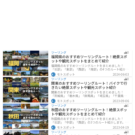
ツーリング
0
福岡県のおすすめツーリングルート！絶景スポ
ットや観光スポットをまとめて紹介
福岡県のおすすめツーリングルートをまとめました！
「北部」「東部」「西部」「南部」の4つのルート紹介し
ます。豊かな自然から歴史ある名所、グルメまで多彩な
モトスポット
2024-06-03
魅力が詰まっており、様々な楽しみ方ができます。バイ
ツーリング
0
クで福岡県にツーリングに行く際は参考にしてくださ
関東のおすすめツーリングルート！バイクで行
い。
きたい絶景スポットや観光スポット紹介
関東のおすすめツーリングスポットをまとめました！
「茨城県」「栃木県」「群馬県」「埼玉県」「千葉県」
「東京都」「神奈川県」の各県の観光地紹介します。自
モトスポット
2023-09-06
然豊かな山々や湖、温泉地が点在し、四季折々の景色を
ツーリング
1
楽しめるスポットが多数あります。バイクで関東にツー
秋田のおすすめツーリングルート！絶景スポッ
リングに行く際は参考にしてください。
トや観光スポットをまとめて紹介
秋田県のおすすめツーリングルートをまとめました！
「北部」「中部」「西部」の3つのルート紹介します。自
然豊かな山々や湖、温泉地が点在し、四季折々の景色を
モトスポット
2023-04-19
楽しめるスポットが多数あります。バイクで秋田県にツ
ツーリング
0
ーリングに行く際は参考にしてください。