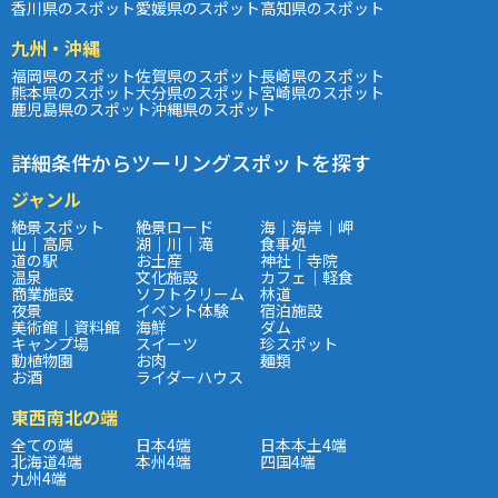
香川県のスポット
愛媛県のスポット
高知県のスポット
九州・沖縄
福岡県のスポット
佐賀県のスポット
長崎県のスポット
熊本県のスポット
大分県のスポット
宮崎県のスポット
鹿児島県のスポット
沖縄県のスポット
詳細条件からツーリングスポットを探す
ジャンル
絶景スポット
絶景ロード
海｜海岸｜岬
山｜高原
湖｜川｜滝
食事処
道の駅
お土産
神社｜寺院
温泉
文化施設
カフェ｜軽食
商業施設
ソフトクリーム
林道
夜景
イベント体験
宿泊施設
美術館｜資料館
海鮮
ダム
キャンプ場
スイーツ
珍スポット
動植物園
お肉
麺類
お酒
ライダーハウス
東西南北の端
全ての端
日本4端
日本本土4端
北海道4端
本州4端
四国4端
九州4端