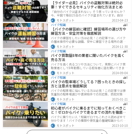
【ライダー必見】バイクの盗難対策は絶対必
要！すぐできるセキュリティ強化方法まとめ
「自分のバイクは盗まれない」そう思っていませんか？
今、全国で毎日25台のバイクが盗まれています。自分の
バイクは大丈夫という保証はどこにもありません。バイ
モトスポット
2023-04-23
クの盗難対策の方法を理解して、自分のバイクは自分で
バイク知識
0
守りましょう。
【バイクの練習前に確認】練習場所の選び方や
練習方法・安全対策を徹底解説
バイクの練習をしたい方は必見！この記事では、バイク
の基本操作や必要な装備、安全に練習できる場所の選び
方や練習方法を解説しています。実は、バイクの点検や
モトスポット
2024-11-30
整備、基本的な練習をバランスよく行うことが大切で
バイク知識
0
す。この記事を読めば、安全で快適にバイク練習を行う
バイク買取歴8年の業者に聞いたバイクを高く
方法がわかります。
売る方法
バイクを高く売るコツや方法について、実際にバイク買
取業者として8年勤務している担当者に話を聞いてきまし
た！高く買い取ってもらえるバイクの特徴や業者がどの
モトスポット
2024-09-04
くらい利益を上乗せしているかなど、バイクを売ろうと
バイク知識
0
している人は必見の内容になっています。
バイクの駐車場どうしてる？困ったときの探し
方と注意点を徹底解説
バイクの駐車場に悩んでいる方は必見！この記事では排
気量別の駐車場選びや賃貸物件での対応策、防犯対策を
解説します。実は駐車場の種類やマナーを押さえるだけ
モトスポット
2025-01-21
で快適なバイクライフが実現可能です。記事を読み駐車
バイク知識
0
場探しのコツをぜひチェックしてください。
初心者がバイクに乗るまでに知っておくべきこ
と！ゼロからバイクで走るまでの流れを徹底解
説
バイクに乗りたい人！知識ゼロでもこれさえ読めば全て
分かります！バイクの種類や排気量の基礎知識からバイ
クの選び方、免許の取り方、購入、納車、その後のバイ
モトスポット
2023-10-10
クライフまで全てサポートします！