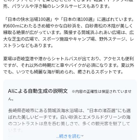
売、パラソルや浮き輪のレンタルサービスもあります。
「日本の快水浴場100選」や「日本の渚100選」に選ばれています。
約600mにわたるきめ細やかな白砂浜を、白砂青松の木陰が美しく
縁取る絶景が広がっています。隣接する筒城浜ふれあい広場は、広
大な芝生の広場で、スポーツ施設やキャンプ場、野外ステージ、レ
ストランなどもあります。
夏場は壱岐空港や港からシャトルバスが出ており、アクセスも便利
ですが、それ以外の時期だと車やバイクが必須になります。夏以外
でも、いつでも綺麗な海が眺められ、癒されるスポットです。
AIによる自動生成の説明文
※内容の正確性は保証されていませ
ん。
長崎県壱岐市にある筒城浜海水浴場は、"日本の渚百選"にも選
ばれた美しいビーチです。白い砂浜とエメラルドグリーンの海
のコントラストは息を呑む美しさで、多くの観光客を魅了して
います。
...続きを読む