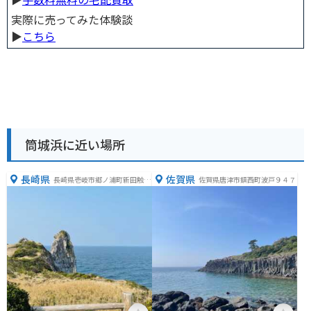
実際に売ってみた体験談
▶︎
こちら
筒城浜に近い場所
長崎県
佐賀県
長崎県壱岐市郷ノ浦町新田触87
佐賀県唐津市鎮西町波戸９４７
0番地