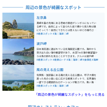
周辺の景色が綺麗なスポット
左京鼻
黒崎半島の先端にある壱岐の猿岩がシンボルになってい
る岬です。自然によって造られた岩で横から見た時は猿
にそっくり！自然にできたとは思えないほどの精巧さで
す。 岩場から見える夕陽や透き通った海も絶景です。写
#絶景スポット
#海｜海岸｜岬
真スポットにも最適で、爽やかな気分になれます。
波戸岬
日本渚百選に選ばれている玄海国定公園です。海中から
突き出た白い海中展望塔があり、水深7mの海中展望室か
らは魚の群れを見ることができます。グルメは波戸岬名
物さざえのつぼ焼で、おばちゃんが目の前で焼いてくれ
#絶景スポット
#絶景ロード
#海｜海岸｜岬
#食事処
#海鮮
たものを食すことができ絶品です。
風の見える丘公園
佐賀県・加部島にある風の見える丘公園は、呼子大橋を
渡った先の小高い丘に広がる絶景スポットで、玄界灘を
一望できる開放的なロケーションが魅力です。青い海と
空が広がる景色はもちろん、季節ごとに咲く花々が公園
#絶景スポット
#海｜海岸｜岬
を彩り、穏やかな時間を過ごせます。夕暮れから夜にか
けては、呼子港の灯りが美しく輝き、昼とは違ったロマ
「周辺の景色が綺麗なスポット」をもっと見る
ンチックな雰囲気も楽しめます。 園内は整備されてお
り、散策や休憩にも最適で、ドライブの立ち寄りスポッ
トとしても人気です。アクセス道路は走りやすく、バイ