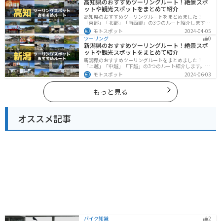
高知県のおすすめツーリングルート！絶景スポ
ットや観光スポットをまとめて紹介
高知県のおすすめツーリングルートをまとめました！
「東部」「北部」「南西部」の3つのルート紹介します。
山と海どちらも楽しめるスポットが多数あり、様々な楽
モトスポット
2024-04-05
しみ方ができます。バイクで高知県にツーリングに行く
ツーリング
0
際は参考にしてください。
新潟県のおすすめツーリングルート！絶景スポ
ットや観光スポットをまとめて紹介
新潟県のおすすめツーリングルートをまとめました！
「上越」「中越」「下越」の3つのルート紹介します。自
然豊かな山と海、グルメも充実しており、自然を満喫す
モトスポット
2024-06-03
るツーリングができます。バイクで新潟県にツーリング
に行く際は参考にしてください。
もっと見る
オススメ記事
バイク知識
2