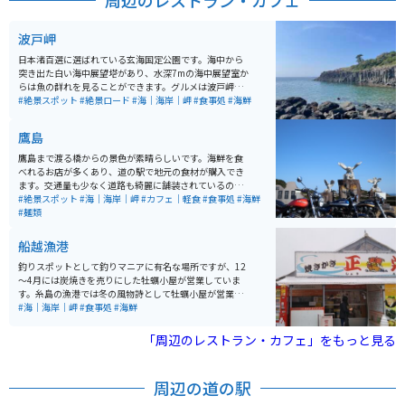
周辺のレストラン・カフェ
クでのツーリングにも適しており、海風を感じながら爽
快に訪れることができるおすすめの場所です。
波戸岬
日本渚百選に選ばれている玄海国定公園です。海中から
突き出た白い海中展望塔があり、水深7mの海中展望室か
らは魚の群れを見ることができます。グルメは波戸岬名
物さざえのつぼ焼で、おばちゃんが目の前で焼いてくれ
#絶景スポット
#絶景ロード
#海｜海岸｜岬
#食事処
#海鮮
たものを食すことができ絶品です。
鷹島
鷹島まで渡る橋からの景色が素晴らしいです。海鮮を食
べれるお店が多くあり、道の駅で地元の食材が購入でき
ます。交通量も少なく道路も綺麗に舗装されているので
ドライブ、バイクツーリングに最適です。
#絶景スポット
#海｜海岸｜岬
#カフェ｜軽食
#食事処
#海鮮
#麺類
船越漁港
釣りスポットとして釣りマニアに有名な場所ですが、12
～4月には炭焼きを売りにした牡蠣小屋が営業していま
す。糸島の漁港では冬の風物詩として牡蠣小屋が営業を
始めると地元ニュースや情報番組の話題になるほど有名
#海｜海岸｜岬
#食事処
#海鮮
で、船越漁港では8件の牡蠣小屋が立ち並びます。 各小
屋は300名ほど収容できる店舗で、大型バスが駐車でき
「周辺のレストラン・カフェ」をもっと見る
る駐車場も完備されています。牡蠣以外に魚介類の海産
物が好きな方ならお手頃価格で十分楽しめるエリアで
す。
周辺の道の駅