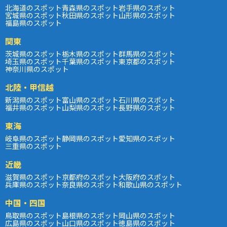
北海道のスポット
青森県のスポット
岩手県のスポット
宮城県のスポット
秋田県のスポット
山形県のスポット
福島県のスポット
関東
茨城県のスポット
栃木県のスポット
群馬県のスポット
埼玉県のスポット
千葉県のスポット
東京都のスポット
神奈川県のスポット
北陸・甲信越
新潟県のスポット
富山県のスポット
石川県のスポット
福井県のスポット
山梨県のスポット
長野県のスポット
東海
岐阜県のスポット
静岡県のスポット
愛知県のスポット
三重県のスポット
近畿
滋賀県のスポット
京都府のスポット
大阪府のスポット
兵庫県のスポット
奈良県のスポット
和歌山県のスポット
中国・四国
鳥取県のスポット
島根県のスポット
岡山県のスポット
広島県のスポット
山口県のスポット
徳島県のスポット