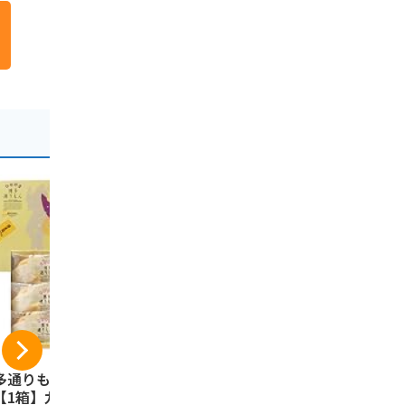
多通りもん 6個入
ふくや めんたいポテ
ふくや ふ
【1箱】九州銘菓
トチップス 3本セッ
太せんべい 