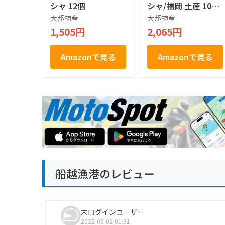
シャ 12個
シャ/福岡 土産 10個
×2箱
大邦物産
大邦物産
1,505円
2,065円
Amazonで見る
Amazonで見る
船越漁港のレビュー
未ログインユーザー
2022-06-02 01:31