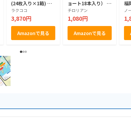
(24枚入り×1箱) 福
ョート18本入り） お
福
岡県産あまおう苺使
菓子 個包装 小分け
菓
ラクココ
チロリアン
ノ
用 パイ菓子 専用お
常温 クッキー ギフ
3,870円
1,080円
1,
みやげ袋付き 福岡土
ト ばらまき お祝い
産 お土産 お取り寄
お礼 職場 お土産 手
せ ギフト 贈答用 お
土産 差し入れ 退職
Amazonで見る
Amazonで見る
菓子 帰省土産 プレ
焼き菓子 お取り寄せ
ゼント ご挨拶 ラク
福岡 有名 千鳥屋
ココ厳選