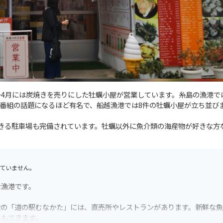
～4月には炭焼きを売りにした牡蠣小屋が営業しています。糸島の漁港で
番組の話題になるほど有名で、船越漁港では8件の牡蠣小屋が立ち並び
できる駐車場も完備されています。牡蠣以外に魚介類の海産物が好きな方
ていません。
な漁港です。
設の「道の駅むなかた」には、直売所やレストランがあります。新鮮な
ともできます。