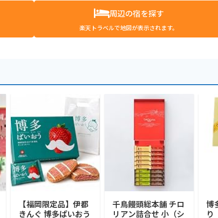
周辺の宿を探す
楽天トラベルで地図が表示されます。
【福岡限定品】伊都
千鳥饅頭総本舗 チロ
博
きんぐ 博多ぱいおう
リアン詰合せ 小（シ
り