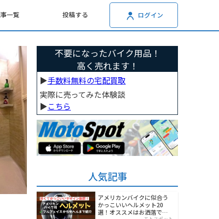
記事一覧
投稿する
ログイン
不要になったバイク用品！
高く売れます！
▶︎
手数料無料の宅配買取
実際に売ってみた体験談
▶︎
こちら
人気記事
アメリカンバイクに似合う
かっこいいヘルメット20
選！オススメはお洒落でワ
モトスポット