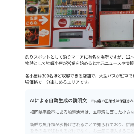
釣りスポットとして釣りマニアに有名な場所ですが、12
物詩として牡蠣小屋が営業を始めると地元ニュースや情報
各小屋は300名ほど収容できる店舗で、大型バスが駐車
頃価格で十分楽しめるエリアです。
AIによる自動生成の説明文
※内容の正確性は保証され
福岡県宗像市にある船越漁港は、玄界湾に面した小さ
新鮮な魚介類が水揚げされることで知られており、併
をその場で味わえるだけでなく、お土産に購入するこ