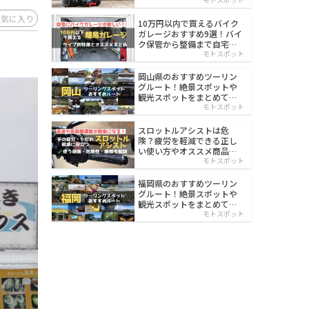
イルド
お気に入り
10万円以内で買えるバイク
ガレージおすすめ9選！バイ
ク保管から整備まで自宅で
楽々
モトスポット
岡山県のおすすめツーリン
グルート！絶景スポットや
観光スポットをまとめて紹
介
モトスポット
スロットルアシストは危
険？疲労を軽減できる正し
い使い方やオススメ商品を
紹介
モトスポット
福岡県のおすすめツーリン
グルート！絶景スポットや
観光スポットをまとめて紹
介
モトスポット