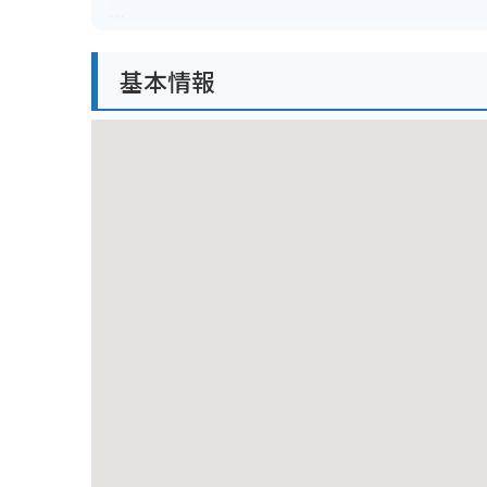
また、周辺には海水浴場やキャンプ場もあり、夏には
の駅にはバイク専用の駐輪場はありませんが、施設の
基本情報