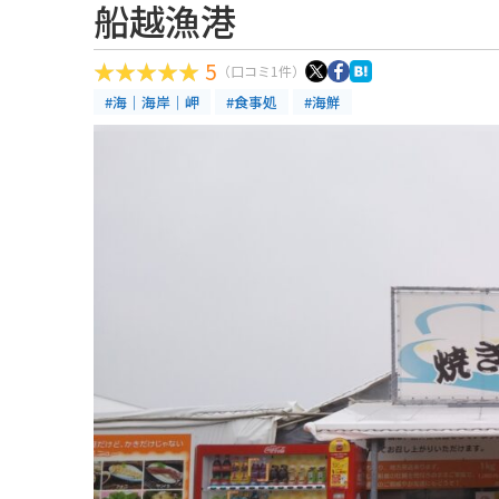
船越漁港
5
（口コミ1件）
#海｜海岸｜岬
#食事処
#海鮮