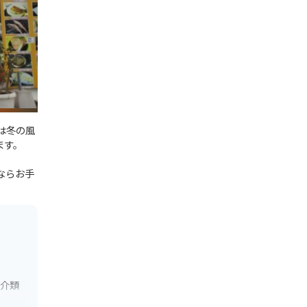
は冬の風
ます。
ならお手
魚介類