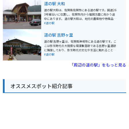
や、戦国時代の衣装を着て写真撮影ができるコーナーな
道の駅 大和
どがあります。 また、地元の特産品を販売する直売所も
併設されており、新鮮な野菜や果物、加工品などを購入
道の駅大和は、佐賀県佐賀市にある道の駅です。国道26
することができます。特に、佐賀県産のブランドいちご
3号線沿いに位置し、佐賀市内から福岡方面に向かう途
「さがほのか」は、甘みと酸味のバランスが良く、お土
中にあります。 道の駅大和は、地元の農産物や特産品を
産に最適です。 バイクで訪れる際は、広々とした駐車場
販売する直売所が人気です。新鮮な野菜や果物はもちろ
#道の駅
が完備されているので安心です。道の駅周辺には、風光
ん、佐賀海苔や呼子のイカなど、地元の特産品も豊富に
明媚な海岸線や、歴史的な史跡など、ツーリングスポッ
取り揃えています。 また、レストランでは、佐賀牛や伊
道の駅 吉野ヶ里
トも点在しています。 【おすすめ情報】 * 佐賀県産いち
万里牛などを使った地元グルメを堪能できます。バイク
ご「さがほのか」 * 豊臣秀吉関連の展示 * 広々とした駐
で訪れた方は、駐車場も広々としているので安心して休
道の駅 吉野ヶ里は、佐賀県神埼市にある道の駅です。こ
車場 * ツーリングの中継地点におすすめ
憩できます。 道の駅大和は、佐賀市内から車で約30分、
こは弥生時代の大規模な環濠集落跡である吉野ヶ里遺跡
福岡市内から車で約1時間30分の場所に位置していま
に隣接しており、弥生時代の文化や生活に触れることが
す。ドライブやツーリングの休憩場所として、ぜひお立
できます。 道の駅には、特産品販売所があり、地元産の
#道の駅
ち寄りください。
新鮮な野菜や果物、加工品などを購入できます。また、
レストランでは、佐賀県産の食材を使った料理を楽しむ
「周辺の道の駅」をもっと見る
ことができます。特に、佐賀牛を使った料理はおすすめ
です。 バイクで訪れる場合、道の駅には広い駐車場が完
備されているので安心です。吉野ヶ里遺跡周辺は、田園
風景が広がる走りやすい道が多く、ツーリングにも最適
オススメスポット紹介記事
です。道の駅で休憩を挟みながら、周辺を巡ってみるの
も良いでしょう。 吉野ヶ里周辺は、歴史と自然が豊かな
地域です。吉野ヶ里遺跡以外にも、古代の古墳や神社仏
閣など、歴史的な見どころがたくさんあります。また、
春には桜、秋には紅葉と、四季折々の美しい景色を楽し
むことができます。