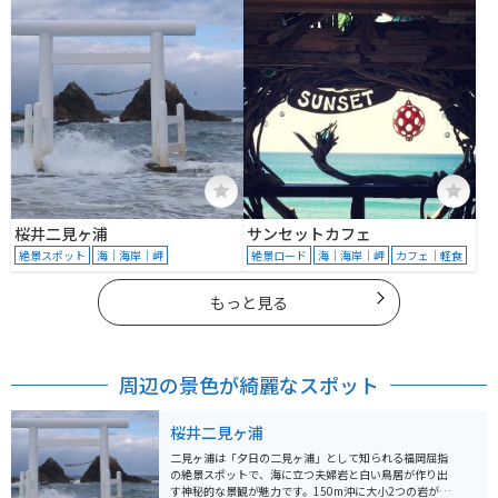
桜井二見ヶ浦
サンセットカフェ
絶景スポット
海｜海岸｜岬
絶景ロード
海｜海岸｜岬
カフェ｜軽食
もっと見る
周辺の景色が綺麗なスポット
桜井二見ヶ浦
二見ヶ浦は「夕日の二見ヶ浦」として知られる福岡屈指
の絶景スポットで、海に立つ夫婦岩と白い鳥居が作り出
す神秘的な景観が魅力です。150m沖に大小2つの岩が並