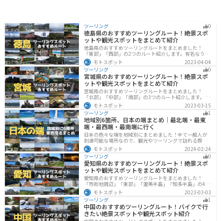
ツーリング
0
徳島県のおすすめツーリングルート！絶景スポ
ットや観光スポットをまとめて紹介
徳島県のおすすめツーリングルートをまとめました！
「東部」「西部」の2つのルート紹介します。有名なうず
しおや山を中心とした自然豊かなスポットが多数ありま
モトスポット
2023-04-04
す。バイクで徳島県にツーリングに行く際は参考にして
ツーリング
0
ください。
宮城県のおすすめツーリングルート！絶景スポ
ットや観光スポットをまとめて紹介
宮城県のおすすめツーリングルートをまとめました！
「北部」「中部」「南部」の3つのルート紹介します。キ
ツネ村や広大な山や滝、湖などを歴史や自然を満喫する
モトスポット
2023-03-15
ツーリングができます。バイクで宮城県にツーリングに
ツーリング
1
行く際は参考にしてください。
地域別6箇所、日本の端まとめ｜最北端・最東
端・最西端・最南端に行く
日本の色々な端を地域別にまとめました！全て一般人が
到達可能な場所なので、観光やツーリングで訪れる際の
参考にしてください。
モトスポット
2024-02-24
ツーリング
0
愛知県のおすすめツーリングルート！絶景スポ
ットや観光スポットをまとめて紹介
愛知県のおすすめツーリングルートをまとめました！
「市街地周辺」「東部」「渥美半島」「知多半島」の4つ
のルート紹介します。名古屋周辺の栄えたスポットから
モトスポット
2023-03-03
山、海、美術館なども多数あり、自然・歴史・文化を満
ツーリング
1
喫するツーリングができます。バイクで愛知県にツーリ
中国のおすすめツーリングルート！バイクで行
ングに行く際は参考にしてください。
きたい絶景スポットや観光スポット紹介