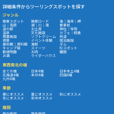
詳細条件からツーリングスポットを探す
ジャンル
絶景スポット
絶景ロード
海｜海岸｜岬
山｜高原
湖｜川｜滝
食事処
道の駅
お土産
神社｜寺院
温泉
文化施設
カフェ｜軽食
商業施設
ソフトクリーム
林道
夜景
イベント体験
宿泊施設
美術館｜資料館
海鮮
ダム
キャンプ場
スイーツ
珍スポット
動植物園
お肉
麺類
お酒
ライダーハウス
東西南北の端
全ての端
日本4端
日本本土4端
北海道4端
本州4端
四国4端
九州4端
季節
春にオススメ
夏にオススメ
秋にオススメ
冬にオススメ
年中オススメ
施設
屋内施設
屋外施設