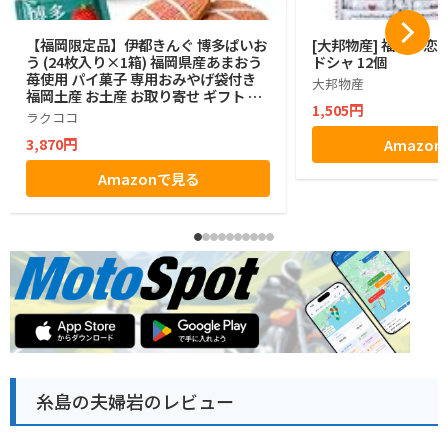
【福岡限定品】伊都きんぐ 博多ぱいお
[大邦物産] 福岡の恋
う (24枚入り×1箱) 福岡県産あまおう
ドシャ 12個
苺使用 パイ菓子 専用おみやげ袋付き
大邦物産
福岡土産 お土産 お取り寄せ ギフト 贈
1,505円
答用 お菓子 帰省土産 プレゼント ご挨
ラクココ
拶 ラクココ厳選
3,870円
Amazo
Amazonで見る
糸島の夫婦岩のレビュー