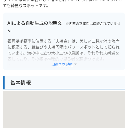
ても綺麗なスポットです。
AIによる自動生成の説明文
※内容の正確性は保証されていませ
ん。
福岡県糸島市に位置する「夫婦岩」は、美しい二見ヶ浦の海岸
に鎮座する、縁結びや夫婦円満のパワースポットとして知られ
ています。海の中に立つ大小二つの鳥居は、それぞれ夫婦岩を
表しており、その姿は神秘的で見る者を惹きつけます。
...続きを読む
特に、夏至の頃には、二つの鳥居の間から水平線に沈む夕陽を
拝むことができ、その光景は息をのむほどの美しさです。この
基本情報
時期には多くのカメラマンや観光客が訪れ、幻想的な夕景を楽
しんでいます。夫婦岩の近くには、海沿いを走る国道202号線
があり、バイクでのツーリングにも最適です。潮風を感じなが
ら、美しい海岸線を駆け抜ける爽快感は格別でしょう。
周辺には、おしゃれなカフェやレストランが点在しており、ド
ライブやツーリングの休憩にぴったりです。糸島産の新鮮な海
の幸や、甘くて美味しいブランドいちご「あまおう」などの特