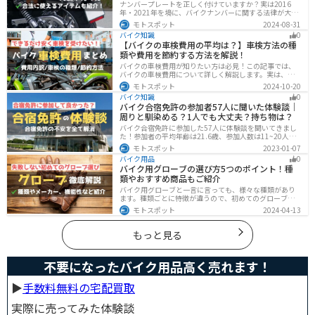
ナンバープレートを正しく付けていますか？実は2016
年・2021年を境に、バイクナンバーに関する法律が大き
く変わっています！角度やカバー、ステーなど昔は大丈
モトスポット
2024-08-31
夫でも今は違法になるケースが発生します。正しく理解
バイク知識
0
して、今一度見直してみましょう。合法で使えるアイテ
【バイクの車検費用の平均は？】車検方法の種
ムも紹介します。
類や費用を節約する方法を解説！
バイクの車検費用が知りたい方は必見！この記事では、
バイクの車検費用について詳しく解説します。実は、バ
イクの車検費用は一般的に20,000～70,000円程度です。
モトスポット
2024-10-20
記事を読めば車検費用に関する知識が深まり、費用対効
バイク知識
0
果が高い車検の計画が可能です。
バイク合宿免許の参加者57人に聞いた体験談｜
周りと馴染める？1人でも大丈夫？持ち物は？
バイク合宿免許に参加した57人に体験談を聞いてきまし
た！参加者の平均年齢は21.6歳、参加人数は11~20人な
ど統計情報や人間関係はどうだったのか、持っていくべ
モトスポット
2023-01-07
きものなど参加する前に知っておきたい情報をまとめま
バイク用品
0
した。
バイク用グローブの選び方5つのポイント！種
類やおすすめ商品もご紹介
バイク用グローブと一言に言っても、様々な種類があり
ます。種類ごとに特徴が違うので、初めてのグローブ選
びで失敗しないように、しっかりと理解して選ぶように
モトスポット
2024-04-13
しましょう。この記事では、特徴やメリットデメリッ
ト、有名メーカーなど初心者が知っておくべきことをま
とめました。
もっと見る
不要になったバイク用品高く売れます！
▶︎
手数料無料の宅配買取
実際に売ってみた体験談