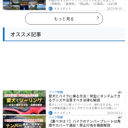
中国のおすすめツーリングスポットをまとめました！
「鳥取県」「島根県」「岡山県」「広島県」「山口県」
の各県の観光地紹介します。自然豊かな山々や湖、温泉
モトスポット
2023-09-10
地が点在し、四季折々の景色を楽しめるスポットが多数
あります。バイクで中国にツーリングに行く際は参考に
してください。
もっと見る
オススメ記事
バイク知識
0
愛犬とバイクに乗る方法！安全にタンデムでき
るグッズや注意すべき法律も解説
愛犬とバイクに乗ってツーリング、憧れますよね。バイ
クは積載容量も少なく犬をそのまま乗せるのは難しいで
すが、専用アイテムを使えば実現できます。この記事で
モトスポット
2024-06-13
は、安全に楽しむために必要な知識やグッズをまとめま
バイク知識
0
した。しっかりと準備して愛犬とバイクライフを満喫し
【裏ペタは？】バイクのナンバープレートは角
ましょう！
度やカバーで違反！禁止行為を徹底解説