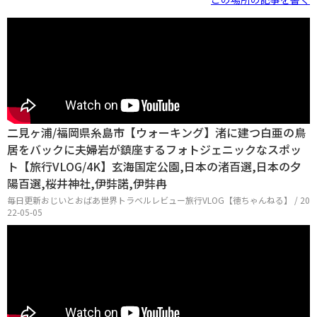
二見ヶ浦/福岡県糸島市【ウォーキング】渚に建つ白亜の鳥
居をバックに夫婦岩が鎮座するフォトジェニックなスポッ
ト【旅行VLOG/4K】玄海国定公園,日本の渚百選,日本の夕
陽百選,桜井神社,伊弉諾,伊弉冉
毎日更新おじいとおばあ世界トラベルレビュー旅行VLOG【徳ちゃんねる】 / 20
22-05-05