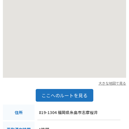
産品も豊富に味わえます。また、糸島はサーフィンやSUPとい
ったマリンスポーツも盛んなので、アクティブに過ごしたい方
にもおすすめです。夫婦岩を訪れる際は、ぜひ夕暮れ時を狙っ
て、ロマンチックな景色とパワースポットのパワーを体感して
みてください。
大きな地図で見る
ここへのルートを見る
819-1304 福岡県糸島市志摩桜井
住所