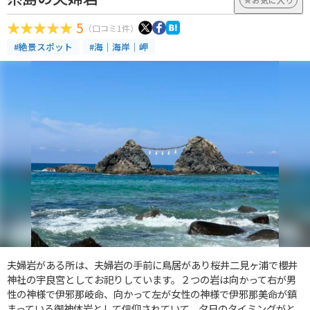
5
（口コミ1件）
#絶景スポット
#海｜海岸｜岬
夫婦岩がある所は、夫婦岩の手前に鳥居があり桜井二見ヶ浦で櫻井
神社の宇良宮としてお祀りしています。２つの岩は向かって右が男
性の神様で伊邪那岐命、向かって左が女性の神様で伊邪那美命が鎮
まっている御神体岩として信仰されていて、夕日のタイミングがと