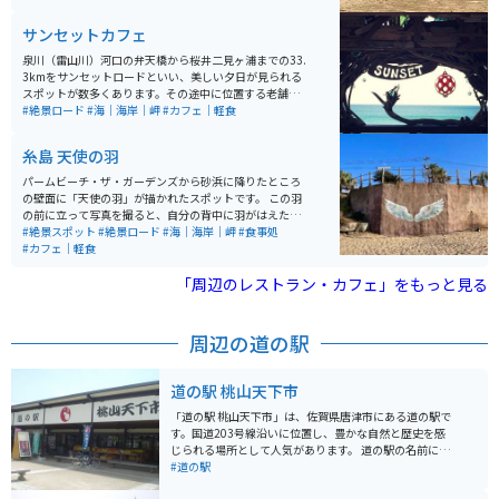
に広がる海と有名な二見ヶ浦もあり、ツーリングには最
高な場所です。
サンセットカフェ
泉川（雷山川）河口の弁天橋から桜井二見ヶ浦までの33.
3kmをサンセットロードといい、美しい夕日が見られる
スポットが数多くあります。その途中に位置する老舗カ
フェ「SUNSET CAFE」です。桜井二見ヶ浦の間に沈む夕
#絶景ロード
#海｜海岸｜岬
#カフェ｜軽食
日、1年でも夏至の頃にしか見ることができない絶景は
一度見たら忘れる事のできない感動を与えてくれます。
糸島 天使の羽
パームビーチ・ザ・ガーデンズから砂浜に降りたところ
の壁面に「天使の羽」が描かれたスポットです。 この羽
の前に立って写真を撮ると、自分の背中に羽がはえたよ
うに映るので、若い人を中心に人気のフォトスポットと
#絶景スポット
#絶景ロード
#海｜海岸｜岬
#食事処
なっています。 周辺には海の見える飲食店やカフェなど
#カフェ｜軽食
も立ち並んでいますので、ゆっくりとリゾート気分が味
わえます。
「周辺のレストラン・カフェ」をもっと見る
周辺の道の駅
道の駅 桃山天下市
「道の駅 桃山天下市」は、佐賀県唐津市にある道の駅で
す。国道203号線沿いに位置し、豊かな自然と歴史を感
じられる場所として人気があります。 道の駅の名前にも
なっている「桃山」は、かつてこの地を治めていた豊臣
#道の駅
秀吉に由来します。道の駅には、秀吉にちなんだ資料館