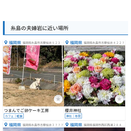
糸島の夫婦岩に近い場所
福岡県
福岡県
福岡県糸島市志摩桜井５２３４
福岡県糸島市志摩桜井４２２７
−１
つまんでご卵ケーキ工房
櫻井神社
カフェ｜軽食
神社｜寺院
福岡県
福岡県
福岡県糸島市志摩桜井３７７７
福岡県福岡市西区西浦２８４