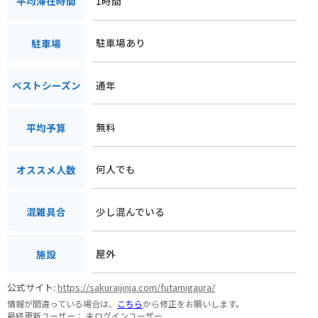
1時間
平均滞在時間
駐車場あり
駐車場
通年
ベストシーズン
無料
平均予算
何人でも
オススメ人数
少し混んでいる
混雑具合
屋外
施設
公式サイト:
https://sakuraijinja.com/futamigaura/
情報が間違っている場合は、
こちら
から修正をお願いします。
最終更新ユーザー：
未ログインユーザー