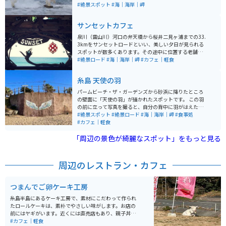
び、大注連縄で結ばれており、毎年5月には氏子による
#絶景スポット
#海｜海岸｜岬
かけ替えが行われます。近くには櫻井神社やカフェ、レ
ストラン、駐車場、公衆トイレも揃い、四季を通して観
サンセットカフェ
光客やバイクが集まる人気エリアです。 最大の魅力は、
博多湾沿いを33.3km走る「志摩サンセットロード」。
泉川（雷山川）河口の弁天橋から桜井二見ヶ浦までの33.
右に海、左に山が続く爽快な海岸線ルートで、下道中心
3kmをサンセットロードといい、美しい夕日が見られる
のため景色を楽しみながらのんびり走れます。適度なカ
スポットが数多くあります。その途中に位置する老舗カ
ーブと潮風を感じる開放感はツーリングに最適。 見どこ
フェ「SUNSET CAFE」です。桜井二見ヶ浦の間に沈む夕
#絶景ロード
#海｜海岸｜岬
#カフェ｜軽食
ろの夫婦岩は夕日スポットとしても有名で、岩の間に沈
日、1年でも夏至の頃にしか見ることができない絶景は
む夕日を眺めるひとときは格別。周辺にはロンドンバス
一度見たら忘れる事のできない感動を与えてくれます。
糸島 天使の羽
を改装したカフェや、海を望むテラス席の店も多く、休
憩や食事も楽しめます。駅から車で約25分、福岡市内か
パームビーチ・ザ・ガーデンズから砂浜に降りたところ
ら1時間ほどとアクセスも良好。駐車場（47台・有料）
の壁面に「天使の羽」が描かれたスポットです。 この羽
は24時間利用でき、バイクも停めやすい便利さがありま
の前に立って写真を撮ると、自分の背中に羽がはえたよ
す。ツーリングの「走る・見る・食べる」をすべて満た
うに映るので、若い人を中心に人気のフォトスポットと
#絶景スポット
#絶景ロード
#海｜海岸｜岬
#食事処
す、福岡屈指のスポットです。
なっています。 周辺には海の見える飲食店やカフェなど
#カフェ｜軽食
も立ち並んでいますので、ゆっくりとリゾート気分が味
「周辺の景色が綺麗なスポット」をもっと見る
わえます。
周辺のレストラン・カフェ
つまんでご卵ケーキ工房
糸島半島にあるケーキ工房で、素材にこだわって作られ
たロールケーキは、素朴でやさしい味がします。お店の
前にはヤギがいます。近くには直売店もあり、親子丼や
玉子丼を食べる事も出来ます。お腹を満たした後は、先
#カフェ｜軽食