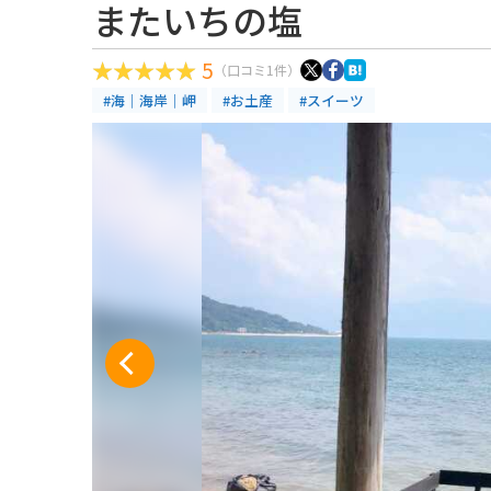
またいちの塩
5
（口コミ1件）
#海｜海岸｜岬
#お土産
#スイーツ