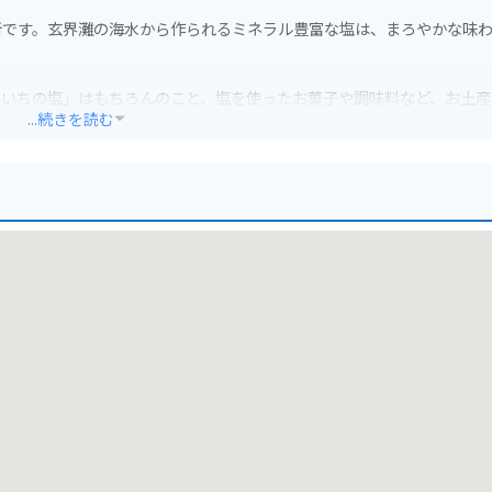
所です。玄界灘の海水から作られるミネラル豊富な塩は、まろやかな味
たいちの塩」はもちろんのこと、塩を使ったお菓子や調味料など、お土産
...続きを読む
イクで行く場合は、海岸線沿いを走ると景色が良いのでおすすめです。