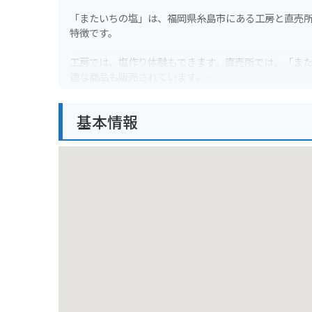
「またいちの塩」は、福岡県糸島市にある工房と直売
特徴です。
工房では、塩作り体験もできます。直売所では、「ま
適な商品も販売されています。
糸島ドライブの休憩に立ち寄るのもおすすめです。バ
基本情報
も完備されています。