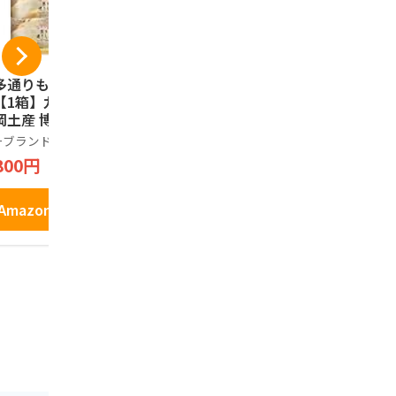
多通りもん 6個入
ふくや めんたいポテ
ふくや ふ
【1箱】九州銘菓
トチップス 3本セッ
太せんべい 
岡土産 博多西洋和
ト 博多 九州 お土産
ふくや
子
ポテトチップス おや
ーブランド品
ふくや
539円
91
つ おつまみ ブルボ
800円
749円
ン
Amazo
Amazonで見る
Amazonで見る