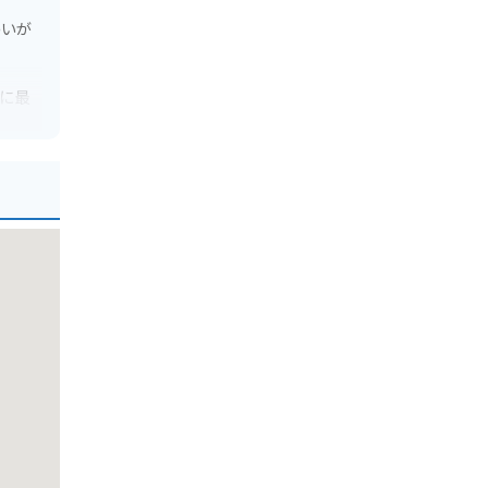
わいが
に最
駐車場