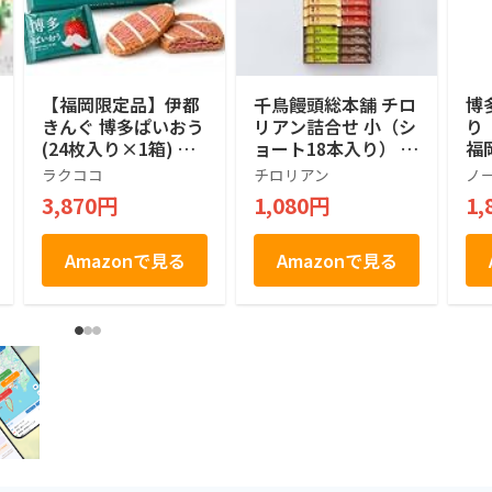
【福岡限定品】伊都
千鳥饅頭総本舗 チロ
博
きんぐ 博多ぱいおう
リアン詰合せ 小（シ
り
(24枚入り×1箱) 福
ョート18本入り） お
福
岡県産あまおう苺使
菓子 個包装 小分け
菓
ラクココ
チロリアン
ノ
用 パイ菓子 専用お
常温 クッキー ギフ
3,870円
1,080円
1,
みやげ袋付き 福岡土
ト ばらまき お祝い
産 お土産 お取り寄
お礼 職場 お土産 手
せ ギフト 贈答用 お
土産 差し入れ 退職
Amazonで見る
Amazonで見る
菓子 帰省土産 プレ
焼き菓子 お取り寄せ
ゼント ご挨拶 ラク
福岡 有名 千鳥屋
ココ厳選