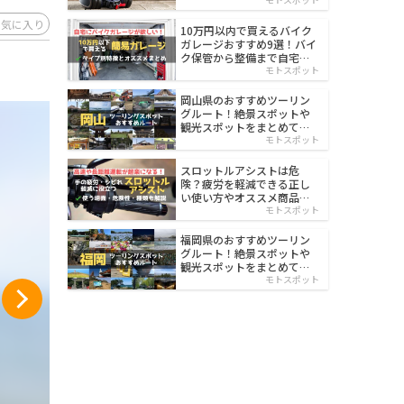
イルド
お気に入り
10万円以内で買えるバイク
ガレージおすすめ9選！バイ
ク保管から整備まで自宅で
楽々
モトスポット
岡山県のおすすめツーリン
グルート！絶景スポットや
観光スポットをまとめて紹
介
モトスポット
スロットルアシストは危
険？疲労を軽減できる正し
い使い方やオススメ商品を
紹介
モトスポット
福岡県のおすすめツーリン
グルート！絶景スポットや
観光スポットをまとめて紹
介
モトスポット