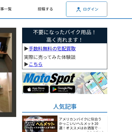
記事一覧
投稿する
ログイン
不要になったバイク用品！
高く売れます！
▶︎
手数料無料の宅配買取
実際に売ってみた体験談
▶︎
こちら
人気記事
アメリカンバイクに似合う
かっこいいヘルメット20
選！オススメはお洒落でワ
モトスポット