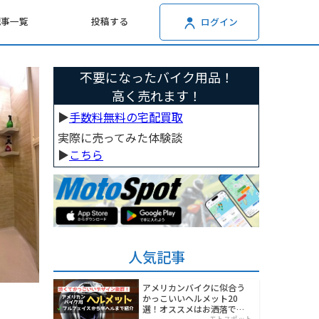
記事一覧
投稿する
ログイン
不要になったバイク用品！
高く売れます！
▶︎
手数料無料の宅配買取
実際に売ってみた体験談
▶︎
こちら
人気記事
アメリカンバイクに似合う
かっこいいヘルメット20
選！オススメはお洒落でワ
モトスポット