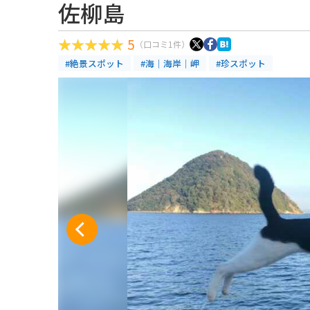
佐柳島
5
（口コミ1件）
#絶景スポット
#海｜海岸｜岬
#珍スポット