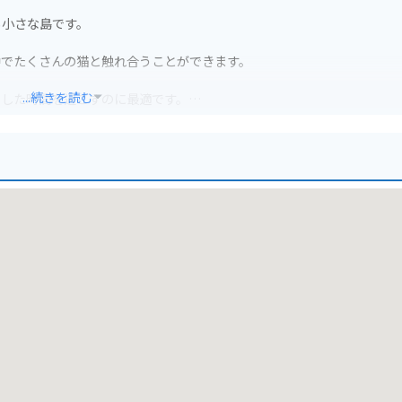
る小さな島です。
中でたくさんの猫と触れ合うことができます。
...続きを読む
とした時間を過ごすのに最適です。
用すれば島内を効率的に巡ることができます。
訪れることができます。