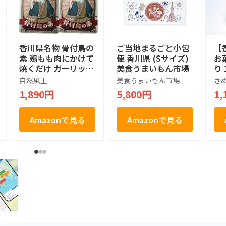
香川県名物 骨付鳥の
ご当地まるごと小包
【
素 鶏もも肉にかけて
便 香川県 (Sサイズ)
お
焼くだけ ガーリック
美食うまいもん市場
り 
×スパイスの本格お
プ)
自然風土
美食うまいもん市場
さ
つまみ（5個入） ガ
1,890円
5,800円
1,
ーリックパウダー ス
パイス チキン にん
にくパウダー 鳥もも
Amazonで見る
Amazonで見る
肉 骨付き３～4本分