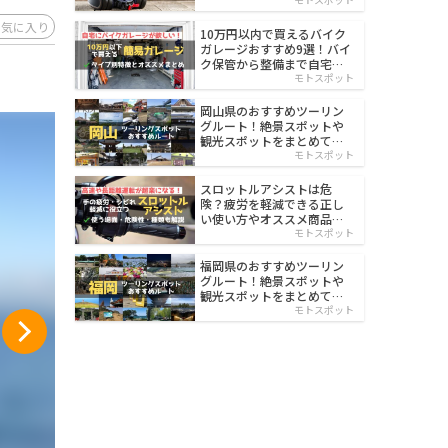
イルド
お気に入り
10万円以内で買えるバイク
ガレージおすすめ9選！バイ
ク保管から整備まで自宅で
楽々
モトスポット
岡山県のおすすめツーリン
グルート！絶景スポットや
観光スポットをまとめて紹
介
モトスポット
スロットルアシストは危
険？疲労を軽減できる正し
い使い方やオススメ商品を
紹介
モトスポット
福岡県のおすすめツーリン
グルート！絶景スポットや
観光スポットをまとめて紹
介
モトスポット