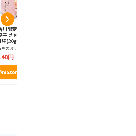
香川限定】幸せの
亀城庵 香川 讃岐う
コロンバン
菓子 さぬきのおい
どん 自宅用セット (1
パイセレク
1袋(20g×2カッ
20g×10袋) 太切麺
フト お菓子
半生 乾麺 (合成保存
わせ 個包装
ぬきのおいり
亀城庵
コロンバン
料不使用)
プチギフト
140円
2,380円
810円
パイ 10枚
Amazonで見る
Amazonで見る
Amazo