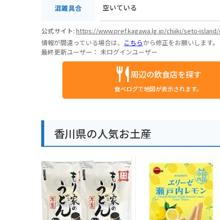
空いている
混雑具合
公式サイト:
https://www.pref.kagawa.lg.jp/chiiki/seto-island/
情報が間違っている場合は、
こちら
から修正をお願いします。
最終更新ユーザー：
未ログインユーザー
周辺の飲食店を探す
食べログで地図が表示されます。
香川県の人気お土産