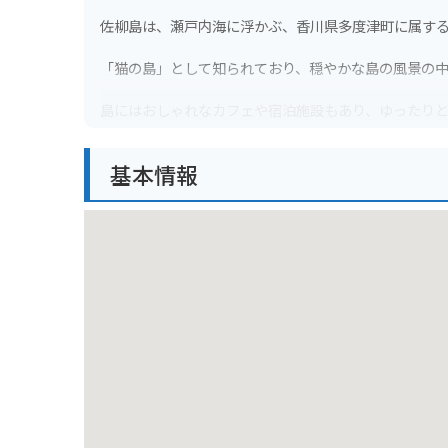
佐柳島は、瀬戸内海に浮かぶ、香川県多度津町に属す
「猫の島」として知られており、穏やかな島の風景の
島にはおしゃれなカフェや宿泊施設もあり、ゆったり
バイクでの観光はできませんが、レンタサイクルを利
基本情報
多度津港からフェリーで約40分、本島から日帰りでも