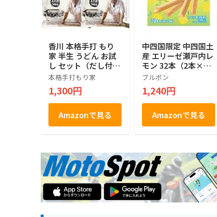
香川 本格手打 もり
中四国限定 中四国土
家 半生 うどん お試
産 エリーゼ瀬戸内レ
し セット（だし付
モン 32本（2本×16
き） 【年間15万人が
袋）
本格手打もり家
ブルボン
訪れる香川屈指の人
1,300円
1,240円
気店】 讃岐うどん
さぬきうどん 4人前
Amazonで見る
Amazonで見る