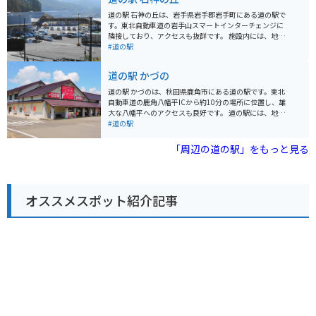
施設やキャンプ場などもあり、観光の拠点としても便利
です。 道の駅 にしねは、地元の特産品である南部鉄器の
道の駅 石神の丘は、岩手県岩手郡岩手町にある道の駅で
展示や販売も行っています。 また、近隣には、歴史的な
す。東北自動車道の岩手山スマートインターチェンジに
建造物や美しい自然など、見どころもたくさんありま
隣接しており、アクセスも抜群です。 施設内には、地元
す。
の新鮮な農産物を販売する「産地直売館」や、岩手町の
#道の駅
特産品である「南部鉄器」を扱うお店などがあります。
また、レストランでは、地元産の食材を使った郷土料理
道の駅 かづの
や、岩手県産のブランド豚「岩中豚」を使った料理など
が楽しめます。 バイクで訪れる場合、道の駅には広々と
道の駅 かづのは、秋田県鹿角市にある道の駅です。東北
した駐車場が完備されているので安心です。ツーリング
自動車道の鹿角八幡平ICから約10分の場所に位置し、雄
の休憩場所としても最適です。 道の駅 石神の丘は、岩手
大な八幡平へのアクセスも良好です。 道の駅には、地元
町の魅力を満喫できるスポットです。ぜひ訪れてみてく
の農産物直売所があり、新鮮な野菜や果物を購入できま
#道の駅
ださい。
す。特に、山菜やきのこなど、山の幸が豊富に揃う時期
はおすすめです。また、レストランでは、鹿角市の郷土
「周辺の道の駅」をもっと見る
料理である「きりたんぽ鍋」や「八幡平ポーク」を使っ
た料理などを楽しむことができます。 バイクで訪れる場
合、道の駅には広い駐車場が完備されているので安心で
す。八幡平周辺は、景色が良く、ワインディングロード
オススメスポット紹介記事
も楽しめるので、ツーリングにも最適なエリアです。道
の駅 かづのを拠点に、八幡平の雄大な自然を満喫してみ
てはいかがでしょうか。 周辺には、温泉施設やキャンプ
場などもあり、観光拠点としても便利です。秋田県鹿角
市を訪れた際には、ぜひ道の駅 かづのに立ち寄ってみて
ください。