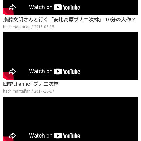
斎藤文明さんと行く「安比高原ブナ二次林」 10分の大作？
hachimantaifan / 2015-05-15
四季channel-ブナ二次林
hachimantaifan / 2014-10-17