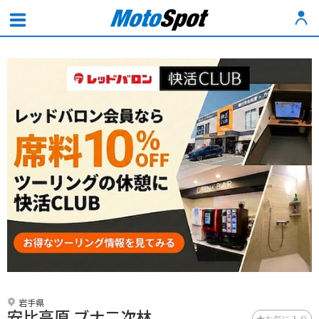
岩手県
安比高原 ブナ二次林
お気に入り