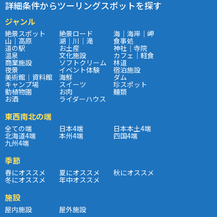
詳細条件からツーリングスポットを探す
ジャンル
絶景スポット
絶景ロード
海｜海岸｜岬
山｜高原
湖｜川｜滝
食事処
道の駅
お土産
神社｜寺院
温泉
文化施設
カフェ｜軽食
商業施設
ソフトクリーム
林道
夜景
イベント体験
宿泊施設
美術館｜資料館
海鮮
ダム
キャンプ場
スイーツ
珍スポット
動植物園
お肉
麺類
お酒
ライダーハウス
東西南北の端
全ての端
日本4端
日本本土4端
北海道4端
本州4端
四国4端
九州4端
季節
春にオススメ
夏にオススメ
秋にオススメ
冬にオススメ
年中オススメ
施設
屋内施設
屋外施設