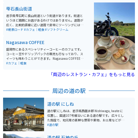
穫体験など、家族連れで楽しめるアクティビティが豊富
に用意されています。国の重要文化財にも指定されてお
雫石長山街道
り、畜産の歴史を知ることもできます。 園内には、ガイ
ド付きツアーもあり、通常は立ち入ることができない生
岩手県雫石町に長山街道という街道があります。街道と
産現場や100年の森などを見学できます。特に、国の重
いうほど周囲にお店があるわけではありません。道路が
要文化財に指定されている牛舎やサイロは必見です。農
広く、比較的直線に近い道路で非常にツーリングには走
場産の新鮮な食材を使った料理が堪能できるレストラン
りやすい環境です。豊かな自然を味わいながらご飯を楽
#絶景ロード
#カフェ｜軽食
#ソフトクリーム
やカフェがあり、ここでしか味わえないメニューが揃っ
しめるカフェもあります。ツーリングの休憩と昼食やコ
ています。岩手山を背景にした美しい景色を楽しみなが
ーヒー休憩をとることができます。 自然を味わいなが
Nagasawa COFFEE
ら、一日中ゆったりと過ごせるスポットです。
ら、まったりゆっくりとツーリングするには、とってお
きのスポットです。小岩井農場へのアクセスも良好で、
盛岡市にあるスペシャリティーコーヒーのカフェです。
お子様とのタンデムツーリングと共に動物とのふれあい
コーヒー豆やドリップパックの販売も行なっており、ス
体験などもおすすめです。また、長山街道から小岩井農
イーツも味わうことができます。 Nagasawa COFFEEの
場へ向かう道中や、小岩井農場周辺は、春になると盛大
魅力は、なんと言ってもオーナー長澤さんの焙煎力で
#カフェ｜軽食
な桜並木が待ち受けています！夏の避暑もおすすめです
す。世界へ影響を与えた20人に選ばれた方で、世界的に
が、春のお花見と共にツーリングを楽しむこともできま
も有名な方です。また、コーヒー豆やスイーツは、時期
「周辺のレストラン・カフェ」をもっと見る
す！ 道中に整備されている駐車場はないため、休憩など
によって入れ替わっていくのも、いつ行っても違った楽
は『花工房らら倶楽部』様脇の駐車場をご利用いただく
しみ方ができます。盛岡駅からバスで10分ほど、徒歩20
のがおすすめです。（※お店を利用するお客様も利用し
分程度でアクセスも良いです。
周辺の道の駅
ている駐車場ですので、混雑時は十分にご注意くださ
い。）交通量は多くありませんが、道路への駐停車はお
気を付けください。
道の駅 にしね
道の駅 にしねは、岩手県西磐井郡 Nishiwaga, Iwate に
位置し、国道107号線沿いにある道の駅です。 広々とし
た施設で、地元産の新鮮な野菜や果物、お土産などが販
売されています。 レストランでは、地元産の食材を使っ
#道の駅
た料理を楽しむことができます。 バイクで訪れる際は、
駐車場も広く停めやすいので安心です。 周辺には、温泉
道の駅 石神の丘