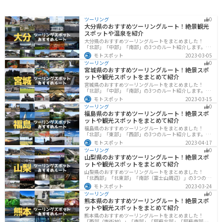
ツーリング
0
大分県のおすすめツーリングルート！絶景観光
スポットや温泉を紹介
大分県のおすすめツーリングルートをまとめました！
「北部」「中部」「南部」の3つのルート紹介します。阿
蘇の雄大な自然を満喫できるスポットや温泉を満喫する
モトスポット
2023-03-05
ツーリングができます。バイクで大分県にツーリングに
ツーリング
0
行く際は参考にしてください。
宮城県のおすすめツーリングルート！絶景スポ
ットや観光スポットをまとめて紹介
宮城県のおすすめツーリングルートをまとめました！
「北部」「中部」「南部」の3つのルート紹介します。キ
ツネ村や広大な山や滝、湖などを歴史や自然を満喫する
モトスポット
2023-03-15
ツーリングができます。バイクで宮城県にツーリングに
ツーリング
0
行く際は参考にしてください。
福島県のおすすめツーリングルート！絶景スポ
ットや観光スポットをまとめて紹介
福島県のおすすめツーリングルートをまとめました！
「北部」「東部」「西部」の3つのルート紹介します。内
陸部には山々が連なり、海岸線は太平洋に面してるので
モトスポット
2023-04-17
観光スポットが多数あります。バイクで福島県にツーリ
ツーリング
0
ングに行く際は参考にしてください。
山梨県のおすすめツーリングルート！絶景スポ
ットや観光スポットをまとめて紹介
山梨県のおすすめツーリングルートをまとめました！
「北西部」「北東部」「南部（富士山周辺）」の3つのル
ート紹介します。富士山を中心に自然豊かな景色や食事
モトスポット
2023-03-24
を楽しめるスポットが多数あります。バイクで山梨県に
ツーリング
0
ツーリングに行く際は参考にしてください。
熊本県のおすすめツーリングルート！絶景スポ
ットや観光スポットをまとめて紹介
熊本県のおすすめツーリングルートをまとめました！
「西部（市街地）」「南部」「阿蘇北部」「阿蘇南部」