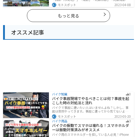
の4つのルート紹介します。阿蘇山や天草諸島をはじめと
モトスポット
2023-04-08
した豊かな自然や、熊本城や水前寺成趣園など歴史ある
観光スポットが多数あり、様々な楽しみ方ができます。
バイクで熊本県にツーリングに行く際は参考にしてくだ
もっと見る
さい。
オススメ記事
バイク知識
0
バイク事故現場でやるべきことは何？事故を起
こした時の対処法と流れ
バイクで事故に遭いたい人はいませんよね？しかし、事
故は突然やってきます。事故に遭ってから慌てないよう
に対処法を知っておきましょう。自分が加害者になった
モトスポット
2023-05-20
時、被害者になった時、それぞれどんな対応をすれば良
バイク用品
3
いのかまとめました。
バイクの振動でスマホは壊れる！スマホホルダ
ーは振動対策済みがオススメ
バイク用のスマホホルダーを探している人必見！iPhone