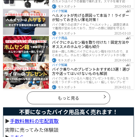
のカメラはバイクの振動で壊れます。スマホを壊す前
に、振動対策がされたスマホホルダーを使うようにしま
モトスポット
2023-06-03
しょう。カメラを壊さないための4つの方法とオススメの
バイク知識
0
スマホホルダーを紹介します。
ヘルメットが禿げる原因って本当？！ライダー
が知っておきたい薄毛対策！
バイク乗りの必須アイテム「ヘルメット」。道路交通法
で着用が定められており、万が一の際に頭部を守るため
に被るものです。しかし、「ヘルメットが原因で禿げた
モトスポット
2025-03-10
らどうしよう」と心配しているライダーもいるのではな
バイク用品
5
いでしょうか。ライダーヘルメットが禿げる原因になる
バイクにホムセン箱を取り付けた！固定方法や
って本当かな・・・ライダーバイクには乗りたいけど抜
オススメのホムセン箱も紹介
け毛が増えたら困る！ライダーツーリング後に髪のボリ
ュームが減った気がするけど、蒸れは禿げる原因にな
日本一周した時にバイクにホムセン箱を付けたので、ま
る？今回はこのような疑問、お悩みにお答えしていきま
とめました。ホムセン箱のメリットデメリットから取り
す。薄毛が気になるライダーの方はぜひ最後までご覧く
付け方法、実際につけてどううだったのか、オススメの
モトスポット
2024-06-03
ださい。モトスポットヘルメットで禿げ
ホムセン箱まで全て解説します。バイクにホムセン箱を
バイク知識
1
付けたいと思っている人はぜひ参考にしてください。
バイク乗りへのプレゼントおすすめ13選！選び
方や送ってはいけないものも解説
バイクに乗っている人へ贈るプレゼントを探している方
必見！ライダーがもらって嬉しい・嬉しくないプレゼン
トをまとめました。選び方やオススメのプレゼントも紹
モトスポット
2024-02-11
介していますので、プレゼント選びの参考にしてくださ
い。
もっと見る
不要になったバイク用品高く売れます！
▶︎
手数料無料の宅配買取
実際に売ってみた体験談