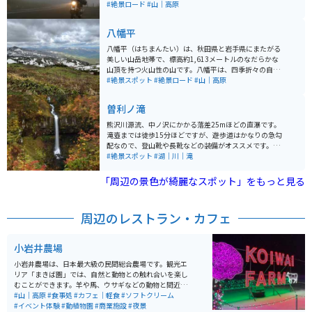
ェイです。茶臼岳の山腹を縫って走る道から南に岩手山
#絶景ロード
#山｜高原
が眺められ、樹林の中に青い湖沼やアオモリトドマツの
枯れた木々が八幡平ならではの景観を作り出していま
八幡平
す。 4月中旬、冬期間の通行禁止が解除となる八幡平ア
スピーテラインは、まだ道路の両側に数ｍの雪が残り、
八幡平（はちまんたい）は、秋田県と岩手県にまたがる
「雪の回廊」となります。通行可能期間4月中旬〜11月
美しい山岳地帯で、標高約1,613メートルのなだらかな
上旬ですが、凍結の危険があるときは通行止めになるこ
山頂を持つ火山性の山です。八幡平は、四季折々の自然
とがあります。
の美しさを楽しめるスポットとして知られており、特に
#絶景スポット
#絶景ロード
#山｜高原
秋の紅葉や夏の高山植物が人気です。山頂付近には八幡
沼や鏡沼といった湿原地帯が広がり、ハイキングコース
曽利ノ滝
も整備されています。山頂は真夏でも15度という涼し
さ。 平安の昔、坂上田村麻呂が朝廷から遣わされてここ
熊沢川源流、中ノ沢にかかる落差25mほどの直瀑です。
へ来た時に、美しい景色に感動し、八幡大菩薩に感謝を
滝壺までは徒歩15分ほどですが、遊歩道はかなりの急勾
こめて「八幡平」と名づけたとか。そのシンボルである
配なので、登山靴や長靴などの装備がオススメです。夏
八幡沼は、八幡平の湖沼の中で一番大きい沼。エメラル
には緑に囲まれてマイナスイオンを感じることができ、
#絶景スポット
#湖｜川｜滝
ドグリーンに輝く沼の周囲には、ミズバショウ、ニッコ
秋には紅葉と滝の絶景を楽しむことができます。
ウキスゲ、チングルマ、ワタスゲと、高山植物が、雪解
「周辺の景色が綺麗なスポット」をもっと見る
けから夏まで、リレーのように咲いていきます。 また、
八幡平アスピーテラインという観光道路があり、ツーリ
ングを楽しみながら絶景を堪能することができます。冬
周辺のレストラン・カフェ
には雪景色が広がり、スキーやスノーボードといったウ
ィンタースポーツも盛んです。 また、松川温泉側から山
頂をめざす八幡平樹海ラインに沿いには、蒸気が吹き出
小岩井農場
る「太古の息吹」や、藤七温泉、大昔の噴火によってで
きた蓬莱境など、八幡平の特色を堪能できるポイントが
小岩井農場は、日本最大級の民間総合農場です。観光エ
並んでいます。うっそうと茂る木々の合間を走行してみ
リア「まきば園」では、自然と動物との触れ合いを楽し
ると、アスピーテライン側とは、樹木の種類が異なって
むことができます。羊や馬、ウサギなどの動物と間近で
いることにも気がつくでしょう。
触れ合えるほか、乗馬やエサやりといった体験プログラ
#山｜高原
#食事処
#カフェ｜軽食
#ソフトクリーム
ムも充実しています。また、バター作りや農場野菜の収
#イベント体験
#動植物園
#商業施設
#夜景