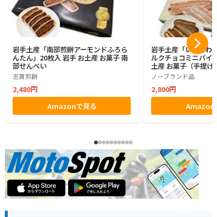
岩手土産「南部煎餅アーモンドふろら
岩手土産「いわてわ
んたん」20枚入 岩手 お土産 お菓子 南
ルクチョコミニパイ」2
部せんべい
土産 お菓子（手提げ
志賀煎餅
ノーブランド品
2,480円
2,800円
Amazonで見る
Amazo