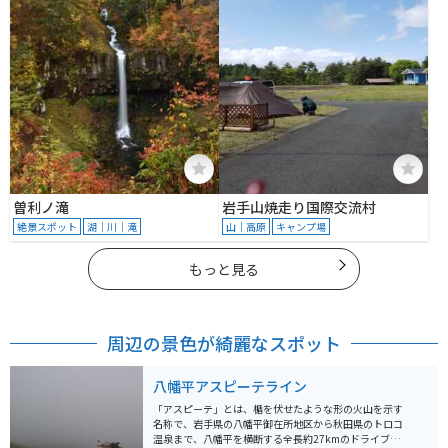
曽利ノ滝
岩手山焼走り国際交流村
絶景スポット
湖｜川｜滝
山｜高原
キャンプ場
もっと見る
周辺の景色が綺麗なスポット
八幡平アスピーテライン
「アスピーテ」とは、楯を伏せたような形の火山を示す
名称で、岩手県の八幡平御在所地区から秋田県のトロコ
温泉まで、八幡平を横断する全長約27kmのドライブウ