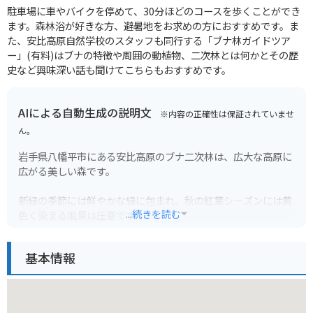
駐車場に車やバイクを停めて、30分ほどのコースを歩くことができ
ます。森林浴が好きな方、避暑地をお求めの方におすすめです。ま
た、安比高原自然学校のスタッフも同行する「ブナ林ガイドツア
ー」(有料)はブナの特徴や周囲の動植物、二次林とは何かとその歴
史など興味深い話も聞けてこちらもおすすめです。
AIによる自動生成の説明文
※内容の正確性は保証されていませ
ん。
岩手県八幡平市にある安比高原のブナ二次林は、広大な高原に
広がる美しい森です。
新緑の季節には鮮やかな緑に包まれ、秋の紅葉シーズンには黄
...続きを読む
色く染まる風景は圧巻です。
ハイキングコースも整備されているので、自然を満喫しながら
散策を楽しむことができます。
基本情報
バイクで訪れる場合は、八幡平アスピーテラインなど、周辺に
は走りごたえのあるワインディングロードが豊富です。
ただし、山岳地帯のため天候が変わりやすいので、防寒対策や