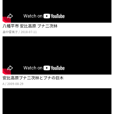
八幡平市 安比高原 ブナ二次林
畠中留美子 / 2018-07-11
安比高原ブナ二次林とブナの巨木
A / 2009-08-29