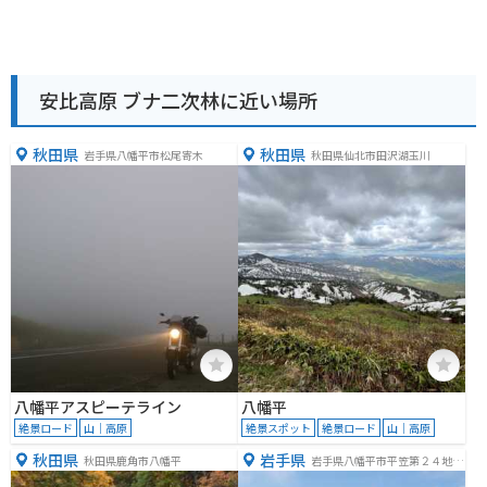
安比高原 ブナ二次林に近い場所
秋田県
秋田県
岩手県八幡平市松尾寄木
秋田県仙北市田沢湖玉川
八幡平アスピーテライン
八幡平
絶景ロード
山｜高原
絶景スポット
絶景ロード
山｜高原
秋田県
岩手県
秋田県鹿角市八幡平
岩手県八幡平市平笠第２４地割
７２８