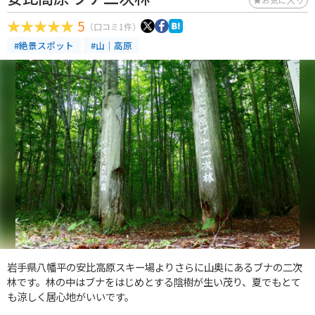
5
（口コミ1件）
#絶景スポット
#山｜高原
岩手県八幡平の安比高原スキー場よりさらに山奥にあるブナの二次
林です。林の中はブナをはじめとする陰樹が生い茂り、夏でもとて
も涼しく居心地がいいです。