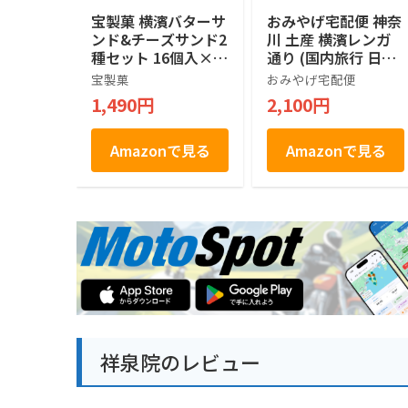
宝製菓 横濱バターサ
おみやげ宅配便 神奈
ンド&チーズサンド2
川 土産 横濱レンガ
種セット 16個入×2
通り (国内旅行 日本
箱
神奈川 お土産）
宝製菓
おみやげ宅配便
1,490円
2,100円
Amazonで見る
Amazonで見る
祥泉院のレビュー