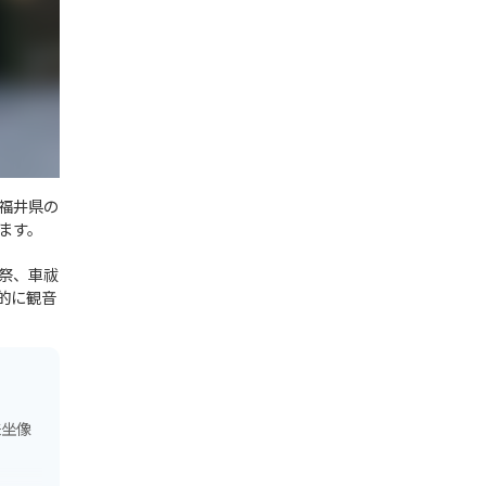
は福井県の
ます。
祭、車祓
的に観音
来坐像