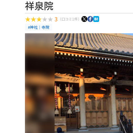
祥泉院
3
（口コミ1件）
#神社｜寺院