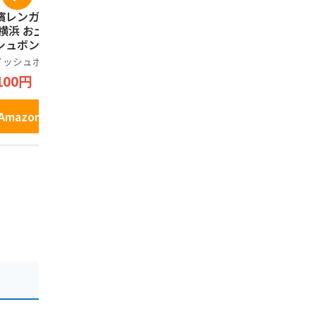
濱レンガ通り12個
鎌倉五郎 鎌倉半月 1
コロンバン
 横浜 お土産 ウイ
0枚入(抹茶・小倉 各
ック ギフト
シュボン お取り寄
5枚)
詰め合わせ
 ギフト 贈答用 お
お菓子 銘店
イッシュボン
鎌倉五郎
コロンバン
子 焼菓子 お年賀
ント 缶 プ
100円
2,100円
648円
81
中元 お歳暮 帰省
クッキー 9
産 プレゼント お
い
Amazonで見る
Amazonで見る
Amazo