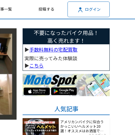
記事一覧
投稿する
ログイン
不要になったバイク用品！
高く売れます！
▶︎
手数料無料の宅配買取
実際に売ってみた体験談
▶︎
こちら
人気記事
アメリカンバイクに似合う
かっこいいヘルメット20
選！オススメはお洒落でワ
モトスポット