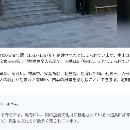
の天文年間（1532-1557年）創建されたと伝えられています。本山
宝泉寺の第二世壁岑東全大和尚で、開基は足利家によると伝えられてい
鎮祭、家祓い、神葬祭、安産祈願、初宮詣、厄除け祈願、七五三、人形
人の歌」が刻まれた歌碑や、四季の風景を楽しむことができます。定期
ていません。
ある寺院です。境内には、国の重要文化財に指定されている木造薬師如
など、貴重な文化財が数多く残されています。