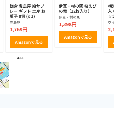
鎌倉 豊島屋 鳩サブ
伊豆・村の駅 桜えび
横
レー ギフト 土産 お
の舞（12枚入り）
入
菓子 8個 (x 1)
ッ
伊豆・村の駅
せ
豊島屋
ウ
1,398円
菓
1,769円
2,
お
土
Amazonで見る
祝
Amazonで見る