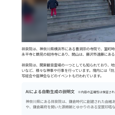
祥泉院は、神奈川県横浜市にある曹洞宗の寺院で、室町時代
永平寺と鶴見の総持寺にあり、開山は、藤沢市遠藤にある
祥泉院は、関東観音霊場の一つとしても知られており、地
いなど、様々な神事や行事を行っています。境内には「防
写経会や座禅会などのイベントも行われています。
AIによる自動生成の説明文
※内容の正確性は保証され
神奈川県にある祥泉院は、鎌倉時代に創建された由緒
や、鎌倉幕府を開いた源頼朝とゆかりのある宝篋印塔