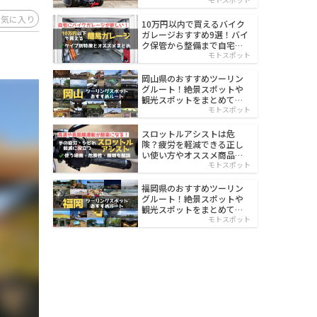
イルド
お気に入り
10万円以内で買えるバイク
ガレージおすすめ9選！バイ
ク保管から整備まで自宅で
楽々
モトスポット
岡山県のおすすめツーリン
グルート！絶景スポットや
観光スポットをまとめて紹
介
モトスポット
スロットルアシストは危
険？疲労を軽減できる正し
い使い方やオススメ商品を
紹介
モトスポット
福岡県のおすすめツーリン
グルート！絶景スポットや
観光スポットをまとめて紹
介
モトスポット