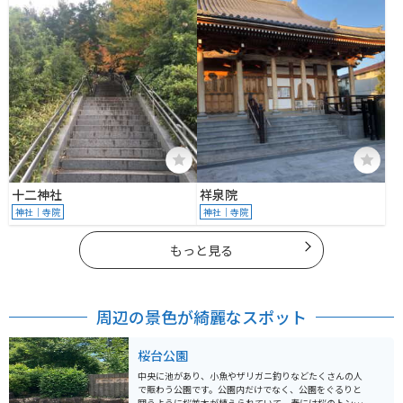
十二神社
祥泉院
神社｜寺院
神社｜寺院
もっと見る
周辺の景色が綺麗なスポット
桜台公園
中央に池があり、小魚やザリガニ釣りなどたくさんの人
で賑わう公園です。公園内だけでなく、公園をぐるりと
囲うように桜並木が植えられていて、春には桜のトンネ