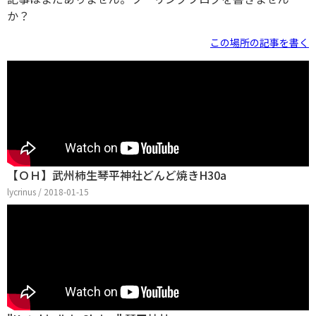
か？
この場所の記事を書く
【ＯＨ】武州柿生琴平神社どんど焼きH30a
lycrinus / 2018-01-15