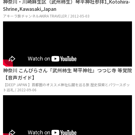
神奈川・川崎麻生区（武州柿生）琴平神社参拝1,Kotohira-
Shrine,Kawasaki,Japan
アキーラ旅チャンネルAKIRA TRAVELER / 2012-05-03
神奈川 こんぴらさん『武州柿生 琴平神社』つつじ寺 等覚院
【音声ガイド】
【DEEP JAPAN 】首都圏のオススメ神社仏閣を巡る旅 歴史探索とパワースポッ
ト巡礼 / 2022-09-06