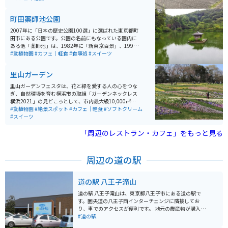
止に、スペシャリティコーヒーを楽しむ至福のひと時が
過ごせます。
町田薬師池公園
2007年に「日本の歴史公園100選」に選ばれた東京都町
田市にある公園です。公園の名前にもなっている園内に
ある池「薬師池」は、1982年に「新東京百景」、1998
年に「東京都指定名勝」に指定されています。 公園の敷
#動植物園
#カフェ｜軽食
#食事処
#スイーツ
地はとても広く、園内には大きなハス田や芝生広場、薬
師池、タイコ橋、藤棚、250本の梅の木が植えられてい
里山ガーデン
る梅林、大滝、甘酒や抹茶が飲めるやくし茶屋、また国
や都が指定している文化財になっている建物などがあ
里山ガーデンフェスタは、花と緑を愛する人の心をつな
り、とても見どころ満載です。 冬から春にかけての梅、
ぎ、自然環境を育む横浜市の取組「ガーデンネックレス
春の桜、藤や花菖蒲、秋には真っ赤な紅葉と季節によっ
横浜2021」の見どころとして、市内最大級10,000㎡の
て変化する公園の景観を楽しむのもおすすめです。
大花壇や、アンバサダーの三上真史氏がデザインしたウ
#動植物園
#絶景スポット
#カフェ｜軽食
#ソフトクリーム
ェルカムガーデンなどを公開します。花や緑に囲まれた
#スイーツ
特別な空間が楽しめる。
「周辺のレストラン・カフェ」をもっと見る
周辺の道の駅
道の駅 八王子滝山
道の駅 八王子滝山は、東京都八王子市にある道の駅で
す。圏央道の八王子西インターチェンジに隣接してお
り、車でのアクセスが便利です。 地元の農産物が購入で
きる「農産物直売所」や、地元食材を使った料理が楽し
#道の駅
めるレストランなどが併設されており、ドライブ中の休