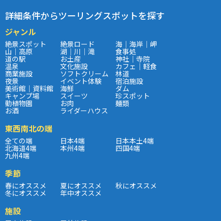
詳細条件からツーリングスポットを探す
ジャンル
絶景スポット
絶景ロード
海｜海岸｜岬
山｜高原
湖｜川｜滝
食事処
道の駅
お土産
神社｜寺院
温泉
文化施設
カフェ｜軽食
商業施設
ソフトクリーム
林道
夜景
イベント体験
宿泊施設
美術館｜資料館
海鮮
ダム
キャンプ場
スイーツ
珍スポット
動植物園
お肉
麺類
お酒
ライダーハウス
東西南北の端
全ての端
日本4端
日本本土4端
北海道4端
本州4端
四国4端
九州4端
季節
春にオススメ
夏にオススメ
秋にオススメ
冬にオススメ
年中オススメ
施設