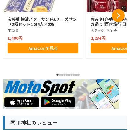
宝製菓 横濱バターサンド&チーズサン
おみやげ宅配便 神奈川
ド2種セット 16個入×2箱
ガ通り (国内旅行 日
宝製菓
おみやげ宅配便
1,490円
2,234円
Amazonで見る
Amazo
琴平神社のレビュー