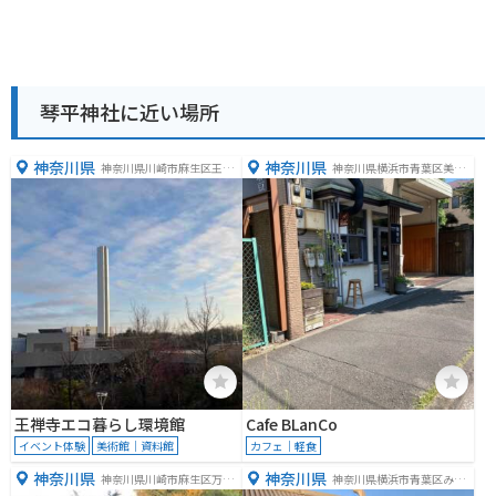
琴平神社に近い場所
神奈川県
神奈川県
神奈川県川崎市麻生区王禅
神奈川県横浜市青葉区美し
寺１２８５
が丘西３丁目３−１０
王禅寺エコ暮らし環境館
Cafe BLanCo
イベント体験
美術館｜資料館
カフェ｜軽食
神奈川県
神奈川県
神奈川県川崎市麻生区万福
神奈川県横浜市青葉区みた
寺３丁目２−３
け台３２−１７