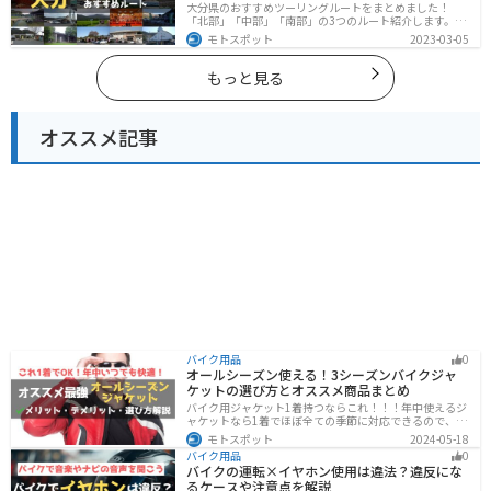
大分県のおすすめツーリングルートをまとめました！
「北部」「中部」「南部」の3つのルート紹介します。阿
蘇の雄大な自然を満喫できるスポットや温泉を満喫する
モトスポット
2023-03-05
ツーリングができます。バイクで大分県にツーリングに
行く際は参考にしてください。
もっと見る
オススメ記事
バイク用品
0
オールシーズン使える！3シーズンバイクジャ
ケットの選び方とオススメ商品まとめ
バイク用ジャケット1着持つならこれ！！！年中使えるジ
ャケットなら1着でほぼ全ての季節に対応できるので、出
費も抑えられます。真夏や真冬など極端な季節に乗る場
モトスポット
2024-05-18
合は専用ジャケットがあるとより快適になるのでツーリ
バイク用品
0
ングスタイルに合わせて検討してください。
バイクの運転×イヤホン使用は違法？違反にな
るケースや注意点を解説