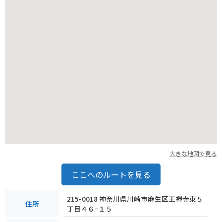
提供するお店が多く、ツーリングの途中に立ち寄るのもおすす
めです。駐車場は比較的広く、バイクも安心して停めることが
できます。周辺には、江ノ島や鎌倉など、人気の観光地もあ
り、琴平神社を起点に様々な場所を巡るのも良いでしょう。
琴平神社周辺の名産品としては、新鮮な魚介類はもちろんのこ
と、地元の野菜や果物を使った加工品も豊富です。また、境内
で販売されているお守りや御朱印は、旅の記念やお土産に最適
です。周辺の見どころとしては、相模湾の美しい景色を堪能で
きる展望台や、歴史的な建造物である古民家などがあります。
琴平神社を訪れる際には、これらのスポットも合わせて巡るこ
とで、より一層、神奈川の魅力を感じることができるでしょ
う。
大きな地図で見る
ここへのルートを見る
215-0018 神奈川県川崎市麻生区王禅寺東５
住所
丁目４６−１５