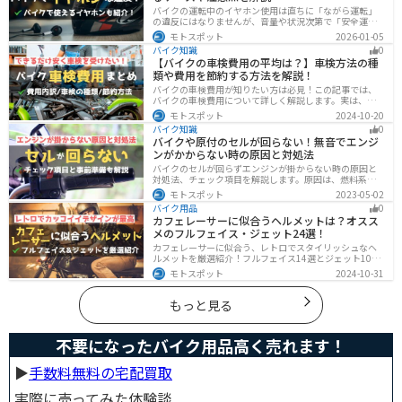
バイクの運転中のイヤホン使用は直ちに「ながら運転」
の違反にはなりませんが、音量や状況次第で「安全運転
義務違反」や各都道府県の「道路交通法施行細則」に抵
モトスポット
2026-01-05
触する恐れがあります。周囲の音が聞こえる適切な音量
バイク知識
0
を保ち、スマホ操作は厳禁。耳を塞がない骨伝導イヤホ
【バイクの車検費用の平均は？】車検方法の種
ンや、ヘルメット用スピーカーの活用も安全な音楽体験
類や費用を節約する方法を解説！
には有効な選択肢です。
バイクの車検費用が知りたい方は必見！この記事では、
バイクの車検費用について詳しく解説します。実は、バ
イクの車検費用は一般的に20,000～70,000円程度です。
モトスポット
2024-10-20
記事を読めば車検費用に関する知識が深まり、費用対効
バイク知識
0
果が高い車検の計画が可能です。
バイクや原付のセルが回らない！無音でエンジ
ンがかからない時の原因と対処法
バイクのセルが回らずエンジンが掛からない時の原因と
対処法、チェック項目を解説します。原因は、燃料系・
電装系・その他に分かれますが、バッテリー上がりが原
モトスポット
2023-05-02
因であることが多いです。その場合、押しがけやバッテ
バイク用品
0
リー復旧サービスなどを活用しましょう。事前にできる
カフェレーサーに似合うヘルメットは？オスス
対処準備についても解説します。
メのフルフェイス・ジェット24選！
カフェレーサーに似合う、レトロでスタイリッシュなヘ
ルメットを厳選紹介！フルフェイス14選とジェット10選
の多彩なラインナップで、安全性とデザインの両立を実
モトスポット
2024-10-31
現。こだわりのヘルメットで、あなたのライダーズライ
フをより魅力的にアップグレードしましょう！
もっと見る
不要になったバイク用品高く売れます！
▶︎
手数料無料の宅配買取
実際に売ってみた体験談