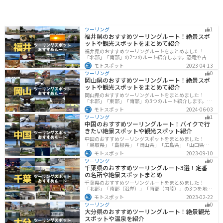
を使ったお菓子などがおすすめです。 少し足を延ばせ
ば、茅ヶ崎サザンCという商業施設があり、地元の名産
品を購入することもできます。茅ヶ崎市はサザンオール
スターズの桑田佳祐さんの出身地としても知られてお
ツーリング
1
り、ゆかりの地を巡るのもおすすめです。
福井県のおすすめツーリングルート！絶景スポ
ットや観光スポットをまとめて紹介
福井県のおすすめツーリングルートをまとめました！
「北部」「南部」の2つのルート紹介します。恐竜や古代
遺跡、温泉地など魅力に溢れるスポットが多数ありま
モトスポット
2023-04-13
す。バイクで福井県にツーリングに行く際は参考にして
ツーリング
0
ください。
岡山県のおすすめツーリングルート！絶景スポ
ットや観光スポットをまとめて紹介
岡山県のおすすめツーリングルートをまとめました！
「北部」「東部」「南部」の3つのルート紹介します。岡
山市や倉敷市など、歴史ある街並みも魅力的で、バイク
モトスポット
2024-06-03
ツーリングに最適なスポットが多数あります。バイクで
ツーリング
1
岡山県にツーリングに行く際は参考にしてください。
中国のおすすめツーリングルート！バイクで行
きたい絶景スポットや観光スポット紹介
中国のおすすめツーリングスポットをまとめました！
「鳥取県」「島根県」「岡山県」「広島県」「山口県」
の各県の観光地紹介します。自然豊かな山々や湖、温泉
モトスポット
2023-09-10
地が点在し、四季折々の景色を楽しめるスポットが多数
ツーリング
0
あります。バイクで中国にツーリングに行く際は参考に
千葉県のおすすめツーリングルート3選！定番
してください。
の名所や絶景スポットまとめ
千葉県のおすすめツーリングルートをまとめました！
「北部」「南部（沿岸）」「南部（内陸）」の3つを地域
別で紹介します！千葉は首都圏からのアクセスも良く、
モトスポット
2023-02-22
海と山どちらも堪能できるのでツーリングには最適な場
ツーリング
0
所です。
大分県のおすすめツーリングルート！絶景観光
スポットや温泉を紹介