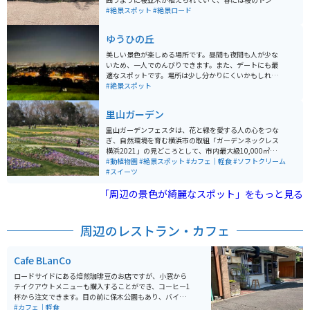
ルの中を走ることができる絶景スポットです。また秋に
#絶景スポット
#絶景ロード
は紅葉も綺麗で情緒のある雰囲気になります。
ゆうひの丘
美しい景色が楽しめる場所です。昼間も夜間も人が少な
いため、一人でのんびりできます。また、デートにも最
適なスポットです。場所は少し分かりにくいかもしれま
せんが、少し坂を登ったところにあります。夜は綺麗な
#絶景スポット
夜景が見られます。
里山ガーデン
里山ガーデンフェスタは、花と緑を愛する人の心をつな
ぎ、自然環境を育む横浜市の取組「ガーデンネックレス
横浜2021」の見どころとして、市内最大級10,000㎡の
大花壇や、アンバサダーの三上真史氏がデザインしたウ
#動植物園
#絶景スポット
#カフェ｜軽食
#ソフトクリーム
ェルカムガーデンなどを公開します。花や緑に囲まれた
#スイーツ
特別な空間が楽しめる。
「周辺の景色が綺麗なスポット」をもっと見る
周辺のレストラン・カフェ
Cafe BLanCo
ロードサイドにある焙煎珈琲豆のお店ですが、小窓から
テイクアウトメニューも購入することができ、コーヒー1
杯から注文できます。目の前に保木公園もあり、バイク
でふらっと立ち寄りやすい立地です。ツーリングの小休
#カフェ｜軽食