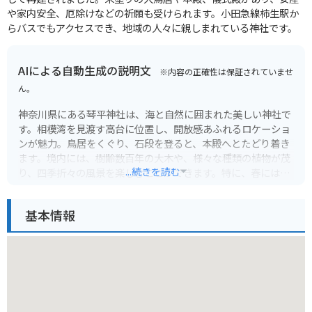
や家内安全、厄除けなどの祈願も受けられます。小田急線柿生駅か
らバスでもアクセスでき、地域の人々に親しまれている神社です。
AIによる自動生成の説明文
※内容の正確性は保証されていませ
ん。
神奈川県にある琴平神社は、海と自然に囲まれた美しい神社で
す。相模湾を見渡す高台に位置し、開放感あふれるロケーショ
ンが魅力。鳥居をくぐり、石段を登ると、本殿へとたどり着き
ます。境内には、樹齢数百年の大木や、様々な種類の植物が茂
...続きを読む
り、四季折々の風景を楽しむことができます。特に、春には
桜、秋には紅葉が美しく、多くの観光客が訪れます。琴平神社
は、海上交通の安全を守る神様として知られ、漁業関係者から
基本情報
の信仰も厚いです。また、縁結びや安産祈願のご利益もあると
されており、地元の人々にも親しまれています。
バイク乗りにとって、琴平神社周辺の道はツーリングに最適で
す。海沿いの道は、潮風を感じながら爽快なドライブを楽しめ
ます。神社までの道中には、絶景ポイントや、地元の食材を使
った美味しい食事処も点在しています。特に、新鮮な魚介類を