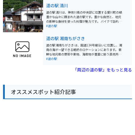
憩に最適なスポットです。 特に、地元八王子産の新鮮な
道の駅 清川
野菜は人気が高く、旬の野菜を目当てに訪れる人も多く
います。レストランでは、八王子ラーメンや、地元産の
道の駅 清川は、神奈川県の中央部に位置する愛川町の緑
野菜を使った料理などが人気です。 バイクで訪れる場
豊かな山々に囲まれた道の駅です。豊かな自然と、地元
合、駐車場も広く停めやすいので安心です。ツーリング
の新鮮な食材を使った料理が魅力です。 バイクで訪れる
の休憩場所としてもおすすめです。道の駅のすぐ近くに
際は、宮ヶ瀬湖やヤビツ峠など、周辺のワインディング
#道の駅
は、滝山城跡や、高尾山など、観光スポットも点在して
ロードをツーリングする拠点としても最適です。道の駅
いるので、観光拠点としても活用できます。 八王子滝山
には、バイクスタンドも完備されています。 地元の特産
道の駅 湘南ちがさき
を訪れた際には、ぜひ地元産の野菜や、特産品のお土産
品である、新鮮な野菜や果物、手作りジャムなどが人気
を購入してみてください。
です。また、レストランでは、地元産の食材をふんだん
道の駅 湘南ちがさき は、国道134号線沿いに位置し、湘
に使った料理を楽しむことができます。特に、地元産の
南の海が一望できる絶好のロケーションにあります。 新
猪肉を使った「猪肉丼」は、ここでしか味わえない人気
鮮な地元産の野菜や果物、海産物が豊富に揃う直売所
メニューです。
は、湘南の豊かな恵みを感じられるスポットです。朝ど
#道の駅
れの魚介類や、旬の野菜を使った惣菜、地元産の柑橘を
使ったジュースなど、湘南の味覚を堪能できます。 ま
「周辺の道の駅」をもっと見る
た、レストランでは、しらす丼や地魚を使った料理な
ど、地元の食材を活かしたメニューが楽しめます。海を
眺めながら食事ができるテラス席もあり、潮風を感じな
がらゆったりとした時間を過ごせます。 バイクで訪れる
オススメスポット紹介記事
方には、無料の駐輪場が用意されているので安心です。
国道134号線は、海岸線を走る風光明媚なルートなの
で、ツーリングの休憩スポットとしても最適です。近隣
には、江の島や鎌倉などの人気観光スポットも点在して
おり、足を延ばしてみるのも良いでしょう。 道の駅 湘南
ちがさき では、定期的にイベントも開催されています。
地元のアーティストによるライブや、季節のイベントな
ど、湘南の文化に触れることができる機会です。イベン
ト情報は、公式ウェブサイトで確認できます。 お土産に
は、湘南名物のしらすを使った加工品や、地元産の柑橘