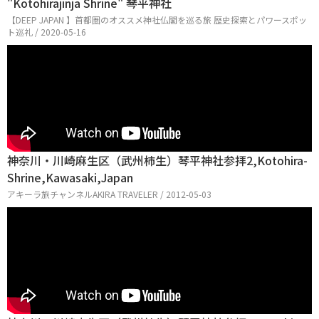
"Kotohirajinja Shrine" 琴平神社
【DEEP JAPAN 】首都圏のオススメ神社仏閣を巡る旅 歴史探索とパワースポッ
ト巡礼 / 2020-05-16
神奈川・川崎麻生区（武州柿生）琴平神社参拝2,Kotohira-
Shrine,Kawasaki,Japan
アキーラ旅チャンネルAKIRA TRAVELER / 2012-05-03