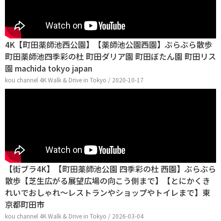
4K【町田薬師池西公園】【薬師池公園西園】ぶらぶら散歩
町田薬師池四季彩の杜 町田ダリア園 町田ぼたん園 町田リス
園 machida tokyo japan
kou channel 4K Walk & Drive in Tokyo / 2020-10-17
【街ブラ4K】【町田薬師池公園 四季彩の杜 西園】ぶらぶら
散歩【芝生広がる展望広場の向こう側まで】【とにかくき
れいでおしゃれ～レストランやショップやトイレまで】東
京都町田市
kou channel 4K Walk & Drive in Tokyo / 2026-03-04