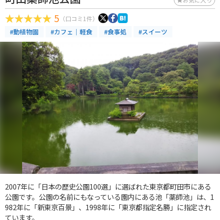
5
（口コミ1件）
#動植物園
#カフェ｜軽食
#食事処
#スイーツ
2007年に「日本の歴史公園100選」に選ばれた東京都町田市にある
公園です。公園の名前にもなっている園内にある池「薬師池」は、1
982年に「新東京百景」、1998年に「東京都指定名勝」に指定され
ています。