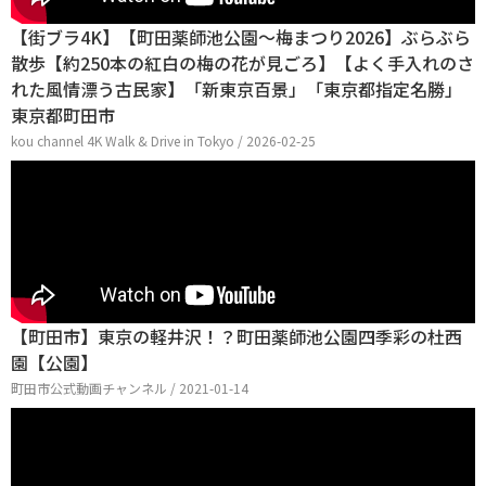
【街ブラ4K】【町田薬師池公園～梅まつり2026】ぶらぶら
散歩【約250本の紅白の梅の花が見ごろ】【よく手入れのさ
れた風情漂う古民家】「新東京百景」「東京都指定名勝」
東京都町田市
kou channel 4K Walk & Drive in Tokyo / 2026-02-25
【町田市】東京の軽井沢！？町田薬師池公園四季彩の杜西
園【公園】
町田市公式動画チャンネル / 2021-01-14