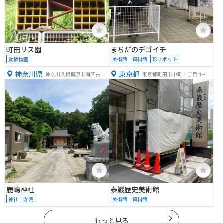
町田リス園
まちだのデゴイチ
動植物園
美術館｜資料館
珍スポット
神奈川県
東京都
神奈川県相模原市南区古淵
東京都町田市中町１丁目４−１
１丁目３４−２３
０
鹿嶋神社
泰巖歴史美術館
神社｜寺院
美術館｜資料館
もっと見る