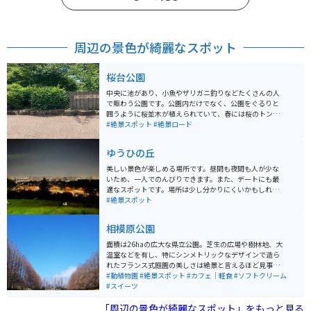
周辺の景色が綺麗なスポット
桜台公園
中央に池があり、小魚やザリガニ釣りなどたくさんの人
で賑わう公園です。公園内だけでなく、公園をぐるりと
囲うように桜並木が植えられていて、春には桜のトンネ
ルの中を走ることができる絶景スポットです。また秋に
#絶景スポット
#絶景ロード
は紅葉も綺麗で情緒のある雰囲気になります。
ゆうひの丘
美しい景色が楽しめる場所です。昼間も夜間も人が少な
いため、一人でのんびりできます。また、デートにも最
適なスポットです。場所は少し分かりにくいかもしれま
せんが、少し坂を登ったところにあります。夜は綺麗な
#絶景スポット
夜景が見られます。
相模原公園
面積は26haの広大な県立公園。芝生の広場や樹林地、大
温室などを有し、特にシンメトリックなデザインで造ら
れたフランス式庭園の美しさは絶景と言えるほど見事な
もの。南側には相模原市立の「相模原麻溝公園」も隣接
#動植物園
#絶景スポット
#カフェ｜軽食
#ソフトクリーム
していて、レジャースポットとしても魅力抜群！県内外
#スイーツ
から多くの来園者を迎えています。
「周辺の景色が綺麗なスポット」をもっと見る