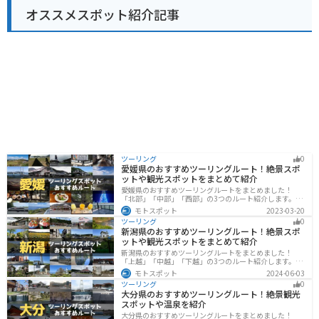
がらゆったりとした時間を過ごせます。 バイクで訪れる
オススメスポット紹介記事
方には、無料の駐輪場が用意されているので安心です。
国道134号線は、海岸線を走る風光明媚なルートなの
で、ツーリングの休憩スポットとしても最適です。近隣
には、江の島や鎌倉などの人気観光スポットも点在して
おり、足を延ばしてみるのも良いでしょう。 道の駅 湘南
ちがさき では、定期的にイベントも開催されています。
地元のアーティストによるライブや、季節のイベントな
ど、湘南の文化に触れることができる機会です。イベン
ト情報は、公式ウェブサイトで確認できます。 お土産に
は、湘南名物のしらすを使った加工品や、地元産の柑橘
を使ったお菓子などがおすすめです。 少し足を延ばせ
ば、茅ヶ崎サザンCという商業施設があり、地元の名産
品を購入することもできます。茅ヶ崎市はサザンオール
スターズの桑田佳祐さんの出身地としても知られてお
ツーリング
0
り、ゆかりの地を巡るのもおすすめです。
愛媛県のおすすめツーリングルート！絶景スポ
ットや観光スポットをまとめて紹介
愛媛県のおすすめツーリングルートをまとめました！
「北部」「中部」「西部」の3つのルート紹介します。山
や海といった自然だけでなく、気軽に渡れる島もあり
モトスポット
2023-03-20
様々な楽しみ方ができます。バイクで愛媛県にツーリン
ツーリング
0
グに行く際は参考にしてください。
新潟県のおすすめツーリングルート！絶景スポ
ットや観光スポットをまとめて紹介
新潟県のおすすめツーリングルートをまとめました！
「上越」「中越」「下越」の3つのルート紹介します。自
然豊かな山と海、グルメも充実しており、自然を満喫す
モトスポット
2024-06-03
るツーリングができます。バイクで新潟県にツーリング
ツーリング
0
に行く際は参考にしてください。
大分県のおすすめツーリングルート！絶景観光
スポットや温泉を紹介
大分県のおすすめツーリングルートをまとめました！