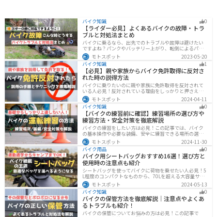
バイク知識
0
【ライダー必見】よくあるバイクの故障・トラ
ブルと対処法まとめ
バイクに乗るなら、出先でのトラブルや故障は避けたい
ですよね？パンクやバッテリー上がり、転倒によるパー
ツの破損、鍵紛失などよくあるトラブルと対処法を徹底
モトスポット
2023-05-20
的にまとめました！実際に遭遇しなくても対処法を知
バイク知識
1
り、事前に準備しておくようにしましょう。
【必見】親や家族からバイク免許取得に反対さ
れた時の説得方法
バイクに乗りたいのに親や家族に免許取得を反対されて
いる人必見！反対されている理由をしっかりと押さえて
おけば相手に理解してもらえます。無闇に説得するので
モトスポット
2024-04-11
はなく、誠意を持って対応することが大切です。この記
バイク知識
0
事では理由や説得の手順、テクニックをまとめました。
【バイクの練習前に確認】練習場所の選び方や
練習方法・安全対策を徹底解説
バイクの練習をしたい方は必見！この記事では、バイク
の基本操作や必要な装備、安全に練習できる場所の選び
方や練習方法を解説しています。実は、バイクの点検や
モトスポット
2024-11-30
整備、基本的な練習をバランスよく行うことが大切で
バイク用品
0
す。この記事を読めば、安全で快適にバイク練習を行う
バイク用シートバッグおすすめ16選！選び方と
方法がわかります。
使用時の注意点も紹介
シートバッグを使ってバイクに荷物を乗せたい人必見！5
L程度のコンパクトなものから、70Lを超える大容量サイ
ズまでシートバッグは種類が豊富です。用途に合わせて
モトスポット
2024-05-13
選べば今よりもっと快適に荷物を運ぶことができます。
バイク知識
0
この記事でバッグの種類や選び方、オススメ商品を紹介
バイクの保管方法を徹底解説｜注意点やよくあ
します。
るトラブルも紹介！
バイクの保管についてお悩みの方は必見！この記事で