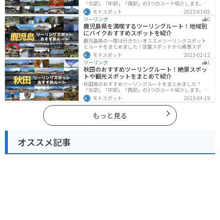
「北部」「中部」「南部」の3つのルート紹介します。阿
蘇の雄大な自然を満喫できるスポットや温泉を満喫する
モトスポット
2023-03-05
ツーリングができます。バイクで大分県にツーリングに
ツーリング
0
行く際は参考にしてください。
鹿児島県を満喫するツーリングルート！地域別
にバイクおすすめスポットを紹介
鹿児島県の一度は行きたいオススメツーリングスポット
とルートをまとめました！定番スポットから絶景スポッ
ト、温泉、山、海、グルメなど様々なジャンルで楽しめ
モトスポット
2023-02-12
ます。バイクで鹿児島ツーリングに行こうと思っている
ツーリング
1
人は、参考にしてください。
秋田のおすすめツーリングルート！絶景スポッ
トや観光スポットをまとめて紹介
秋田県のおすすめツーリングルートをまとめました！
「北部」「中部」「西部」の3つのルート紹介します。自
然豊かな山々や湖、温泉地が点在し、四季折々の景色を
モトスポット
2023-04-19
楽しめるスポットが多数あります。バイクで秋田県にツ
ーリングに行く際は参考にしてください。
もっと見る
オススメ記事