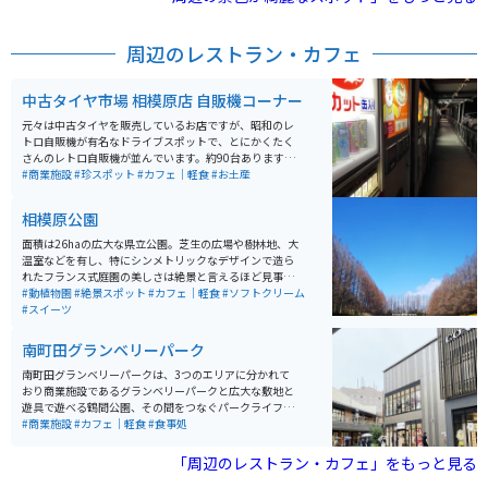
周辺のレストラン・カフェ
中古タイヤ市場 相模原店 自販機コーナー
元々は中古タイヤを販売しているお店ですが、昭和のレ
トロ自販機が有名なドライブスポットで、とにかくたく
さんのレトロ自販機が並んでいます。約90台あります。
飲み物はもちろん、お菓子やパン類、麺類等食べ物も種
#商業施設
#珍スポット
#カフェ｜軽食
#お土産
類が豊富です。また自販機コーナーなので24時間365日
空いており、老若男女問わず様々な年代の人達が楽しん
相模原公園
でいます。
面積は26haの広大な県立公園。芝生の広場や樹林地、大
温室などを有し、特にシンメトリックなデザインで造ら
れたフランス式庭園の美しさは絶景と言えるほど見事な
もの。南側には相模原市立の「相模原麻溝公園」も隣接
#動植物園
#絶景スポット
#カフェ｜軽食
#ソフトクリーム
していて、レジャースポットとしても魅力抜群！県内外
#スイーツ
から多くの来園者を迎えています。
南町田グランベリーパーク
南町田グランベリーパークは、3つのエリアに分かれて
おり商業施設であるグランベリーパークと広大な敷地と
遊具で遊べる鶴間公園、その間をつなぐパークライフ・
サイトで成り立っている。充実したショッピングを楽し
#商業施設
#カフェ｜軽食
#食事処
める施設であるが、グランベリーパークは特に食のレベ
ルが高い。フードコート以外でも、多くの飲食店がずら
「周辺のレストラン・カフェ」をもっと見る
りと並ぶため何度来ても選択肢に困らないところが魅力