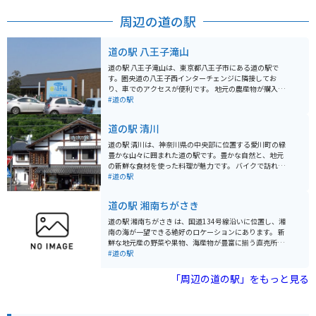
である。そして、遊びの観点から鶴間公園の他にも、ス
ヌーピーミュージアムやNHKのEテレブースなど子供と
周辺の道の駅
一緒に楽しめる施設が豊富なところも魅力の一つであ
る。
道の駅 八王子滝山
道の駅 八王子滝山は、東京都八王子市にある道の駅で
す。圏央道の八王子西インターチェンジに隣接してお
り、車でのアクセスが便利です。 地元の農産物が購入で
きる「農産物直売所」や、地元食材を使った料理が楽し
#道の駅
めるレストランなどが併設されており、ドライブ中の休
憩に最適なスポットです。 特に、地元八王子産の新鮮な
道の駅 清川
野菜は人気が高く、旬の野菜を目当てに訪れる人も多く
います。レストランでは、八王子ラーメンや、地元産の
道の駅 清川は、神奈川県の中央部に位置する愛川町の緑
野菜を使った料理などが人気です。 バイクで訪れる場
豊かな山々に囲まれた道の駅です。豊かな自然と、地元
合、駐車場も広く停めやすいので安心です。ツーリング
の新鮮な食材を使った料理が魅力です。 バイクで訪れる
の休憩場所としてもおすすめです。道の駅のすぐ近くに
際は、宮ヶ瀬湖やヤビツ峠など、周辺のワインディング
#道の駅
は、滝山城跡や、高尾山など、観光スポットも点在して
ロードをツーリングする拠点としても最適です。道の駅
いるので、観光拠点としても活用できます。 八王子滝山
には、バイクスタンドも完備されています。 地元の特産
道の駅 湘南ちがさき
を訪れた際には、ぜひ地元産の野菜や、特産品のお土産
品である、新鮮な野菜や果物、手作りジャムなどが人気
を購入してみてください。
です。また、レストランでは、地元産の食材をふんだん
道の駅 湘南ちがさき は、国道134号線沿いに位置し、湘
に使った料理を楽しむことができます。特に、地元産の
南の海が一望できる絶好のロケーションにあります。 新
猪肉を使った「猪肉丼」は、ここでしか味わえない人気
鮮な地元産の野菜や果物、海産物が豊富に揃う直売所
メニューです。
は、湘南の豊かな恵みを感じられるスポットです。朝ど
#道の駅
れの魚介類や、旬の野菜を使った惣菜、地元産の柑橘を
使ったジュースなど、湘南の味覚を堪能できます。 ま
「周辺の道の駅」をもっと見る
た、レストランでは、しらす丼や地魚を使った料理な
ど、地元の食材を活かしたメニューが楽しめます。海を
眺めながら食事ができるテラス席もあり、潮風を感じな