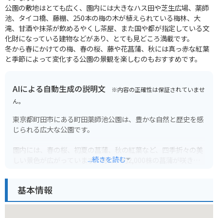
公園の敷地はとても広く、園内には大きなハス田や芝生広場、薬師
池、タイコ橋、藤棚、250本の梅の木が植えられている梅林、大
滝、甘酒や抹茶が飲めるやくし茶屋、また国や都が指定している文
化財になっている建物などがあり、とても見どころ満載です。
冬から春にかけての梅、春の桜、藤や花菖蒲、秋には真っ赤な紅葉
と季節によって変化する公園の景観を楽しむのもおすすめです。
AIによる自動生成の説明文
※内容の正確性は保証されていませ
ん。
東京都町田市にある町田薬師池公園は、豊かな自然と歴史を感
じられる広大な公園です。
園内には、春の桜、初夏の菖蒲、秋の紅葉など、四季折々の美
...続きを読む
しい景色が広がっています。特に、約2,000株の菖蒲が咲き誇
る菖蒲田は、見頃を迎えると多くの人で賑わいます。また、公
園内には、鎌倉時代に建立された薬師堂や、江戸時代に作られ
基本情報
た庭園など、歴史的な建造物も多く、散策しながら歴史を感じ
ることができます。