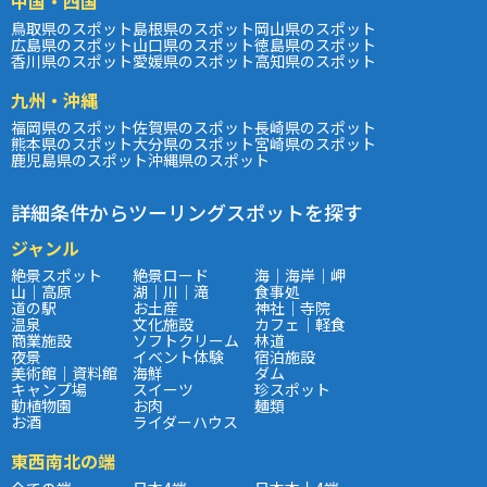
中国・四国
鳥取県のスポット
島根県のスポット
岡山県のスポット
広島県のスポット
山口県のスポット
徳島県のスポット
香川県のスポット
愛媛県のスポット
高知県のスポット
九州・沖縄
福岡県のスポット
佐賀県のスポット
長崎県のスポット
熊本県のスポット
大分県のスポット
宮崎県のスポット
鹿児島県のスポット
沖縄県のスポット
詳細条件からツーリングスポットを探す
ジャンル
絶景スポット
絶景ロード
海｜海岸｜岬
山｜高原
湖｜川｜滝
食事処
道の駅
お土産
神社｜寺院
温泉
文化施設
カフェ｜軽食
商業施設
ソフトクリーム
林道
夜景
イベント体験
宿泊施設
美術館｜資料館
海鮮
ダム
キャンプ場
スイーツ
珍スポット
動植物園
お肉
麺類
お酒
ライダーハウス
東西南北の端