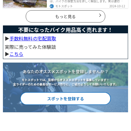
は、バイクの保管方法を詳しく解説します。実は適切に
保管しなければ、バイクの状態を悪化させる恐れがあり
モトスポット
2024-10-12
ます。記事を参考にすれば、バイクを状態良く長持ちさ
せることが可能です。
もっと見る
不要になったバイク用品高く売れます！
▶︎
手数料無料の宅配買取
実際に売ってみた体験談
▶︎
こちら
あなたのオススメスポットを登録しませんか？
モトスポットでは、皆様からオススメスポットを募集しています！
全ライダーのための最高なサービス作りに、ご協力よろしくお願いいたします。
スポットを登録する