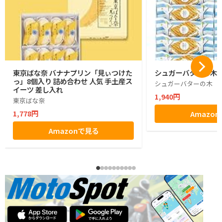
東京ばな奈 バナナプリン「見ぃつけた
シュガーバターの木 1
っ」8個入り 詰め合わせ 人気 手土産ス
シュガーバターの木
イーツ 差し入れ
1,940円
東京ばな奈
1,778円
Amazo
Amazonで見る