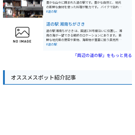
野菜を使った料理などが人気です。 バイクで訪れる場
豊かな山々に囲まれた道の駅です。豊かな自然と、地元
合、駐車場も広く停めやすいので安心です。ツーリング
の新鮮な食材を使った料理が魅力です。 バイクで訪れる
の休憩場所としてもおすすめです。道の駅のすぐ近くに
際は、宮ヶ瀬湖やヤビツ峠など、周辺のワインディング
#道の駅
は、滝山城跡や、高尾山など、観光スポットも点在して
ロードをツーリングする拠点としても最適です。道の駅
いるので、観光拠点としても活用できます。 八王子滝山
には、バイクスタンドも完備されています。 地元の特産
道の駅 湘南ちがさき
を訪れた際には、ぜひ地元産の野菜や、特産品のお土産
品である、新鮮な野菜や果物、手作りジャムなどが人気
を購入してみてください。
です。また、レストランでは、地元産の食材をふんだん
道の駅 湘南ちがさき は、国道134号線沿いに位置し、湘
に使った料理を楽しむことができます。特に、地元産の
南の海が一望できる絶好のロケーションにあります。 新
猪肉を使った「猪肉丼」は、ここでしか味わえない人気
鮮な地元産の野菜や果物、海産物が豊富に揃う直売所
メニューです。
は、湘南の豊かな恵みを感じられるスポットです。朝ど
#道の駅
れの魚介類や、旬の野菜を使った惣菜、地元産の柑橘を
使ったジュースなど、湘南の味覚を堪能できます。 ま
「周辺の道の駅」をもっと見る
た、レストランでは、しらす丼や地魚を使った料理な
ど、地元の食材を活かしたメニューが楽しめます。海を
眺めながら食事ができるテラス席もあり、潮風を感じな
がらゆったりとした時間を過ごせます。 バイクで訪れる
オススメスポット紹介記事
方には、無料の駐輪場が用意されているので安心です。
国道134号線は、海岸線を走る風光明媚なルートなの
で、ツーリングの休憩スポットとしても最適です。近隣
には、江の島や鎌倉などの人気観光スポットも点在して
おり、足を延ばしてみるのも良いでしょう。 道の駅 湘南
ちがさき では、定期的にイベントも開催されています。
地元のアーティストによるライブや、季節のイベントな
ど、湘南の文化に触れることができる機会です。イベン
ト情報は、公式ウェブサイトで確認できます。 お土産に
は、湘南名物のしらすを使った加工品や、地元産の柑橘
を使ったお菓子などがおすすめです。 少し足を延ばせ
ば、茅ヶ崎サザンCという商業施設があり、地元の名産
品を購入することもできます。茅ヶ崎市はサザンオール
スターズの桑田佳祐さんの出身地としても知られてお