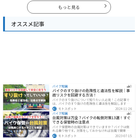
もっと見る
オススメ記事
バイク知識
0
バイクのすり抜けの危険性と違法性を解説｜事
故リスクを回避する方法！
バイクのすり抜けについて知りたい人必見！この記事で
は、バイクのすり抜けの危険性と違法性を解説します。
実は、すり抜けによる事故のリスクは想像以上に高いで
モトスポット
2024-11-26
す。記事を参考にすり抜けのリスクを理解し、安全運転
バイク知識
1
に努めましょう。
台風対策は万全？バイクの転倒対策13選！すぐ
できる保管時の注意点
バイク保管時の台風対策はできていますか？バイクは倒
れる乗り物です。対策をしておかなければ台風で簡単に
倒れてしまいます。大切な愛車に傷がつく前にしっかり
モトスポット
2023-07-15
と対策しておきましょう。初心者でも簡単にできる台風