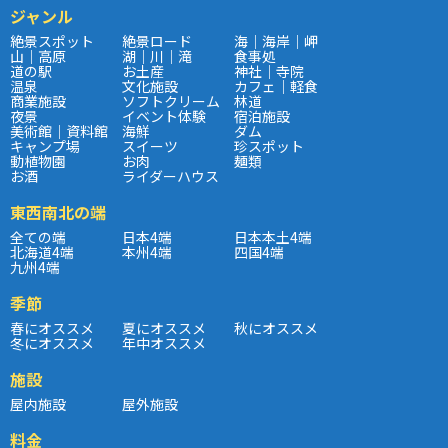
ジャンル
絶景スポット
絶景ロード
海｜海岸｜岬
山｜高原
湖｜川｜滝
食事処
道の駅
お土産
神社｜寺院
温泉
文化施設
カフェ｜軽食
商業施設
ソフトクリーム
林道
夜景
イベント体験
宿泊施設
美術館｜資料館
海鮮
ダム
キャンプ場
スイーツ
珍スポット
動植物園
お肉
麺類
お酒
ライダーハウス
東西南北の端
全ての端
日本4端
日本本土4端
北海道4端
本州4端
四国4端
九州4端
季節
春にオススメ
夏にオススメ
秋にオススメ
冬にオススメ
年中オススメ
施設
屋内施設
屋外施設
料金