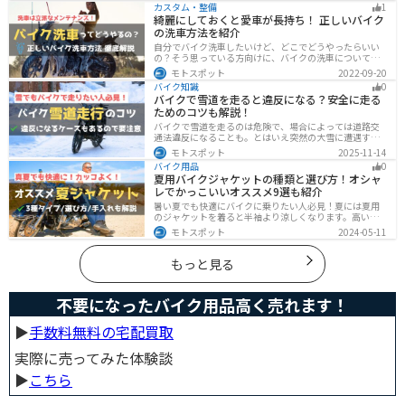
カスタム・整備
1
対策を紹介します。台風後にやるべきこともまとめてあ
綺麗にしておくと愛車が長持ち！ 正しいバイク
るので、参考にしてください。
の洗車方法を紹介
自分でバイク洗車したいけど、どこでどうやったらいい
の？そう思っている方向けに、バイクの洗車について徹
底的にまとめました。バイク洗車ができる場所から洗車
モトスポット
2022-09-20
手順まで全て解説します。正しい洗車方法は身につける
バイク知識
0
ことでバイクのメンテナンスにもなります。
バイクで雪道を走ると違反になる？安全に走る
ためのコツも解説！
バイクで雪道を走るのは危険で、場合によっては道路交
通法違反になることも。とはいえ突然の大雪に遭遇する
こともあります。この記事では、雪道で転倒しないため
モトスポット
2025-11-14
の走り方のコツや滑り止め対策、雪道に強いバイクの特
バイク用品
0
徴まで詳しく解説します。
夏用バイクジャケットの種類と選び方！オシャ
レでかっこいいオススメ9選も紹介
暑い夏でも快適にバイクに乗りたい人必見！夏には夏用
のジャケットを着ると半袖より涼しくなります。高い透
湿性のフルメッシュ素材やハーフメッシュはもちろん、
モトスポット
2024-05-11
デザイン性に優れたテキスタイルジャケットもあるの
で、カッコよくバイクに乗りたい人でも使える装備があ
ります。
もっと見る
不要になったバイク用品高く売れます！
▶︎
手数料無料の宅配買取
実際に売ってみた体験談
▶︎
こちら