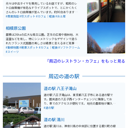
や都が指定している文化財になっている建物などがあ
元々は中古タイヤを販売しているお店ですが、昭和のレ
り、とても見どころ満載です。 冬から春にかけての梅、
トロ自販機が有名なドライブスポットで、とにかくたく
春の桜、藤や花菖蒲、秋には真っ赤な紅葉と季節によっ
さんのレトロ自販機が並んでいます。約90台あります。
て変化する公園の景観を楽しむのもおすすめです。
飲み物はもちろん、お菓子やパン類、麺類等食べ物も種
#商業施設
#珍スポット
#カフェ｜軽食
#お土産
類が豊富です。また自販機コーナーなので24時間365日
空いており、老若男女問わず様々な年代の人達が楽しん
相模原公園
でいます。
面積は26haの広大な県立公園。芝生の広場や樹林地、大
温室などを有し、特にシンメトリックなデザインで造ら
れたフランス式庭園の美しさは絶景と言えるほど見事な
もの。南側には相模原市立の「相模原麻溝公園」も隣接
#動植物園
#絶景スポット
#カフェ｜軽食
#ソフトクリーム
していて、レジャースポットとしても魅力抜群！県内外
#スイーツ
から多くの来園者を迎えています。
「周辺のレストラン・カフェ」をもっと見る
周辺の道の駅
道の駅 八王子滝山
道の駅 八王子滝山は、東京都八王子市にある道の駅で
す。圏央道の八王子西インターチェンジに隣接してお
り、車でのアクセスが便利です。 地元の農産物が購入で
きる「農産物直売所」や、地元食材を使った料理が楽し
#道の駅
めるレストランなどが併設されており、ドライブ中の休
憩に最適なスポットです。 特に、地元八王子産の新鮮な
道の駅 清川
野菜は人気が高く、旬の野菜を目当てに訪れる人も多く
います。レストランでは、八王子ラーメンや、地元産の
道の駅 清川は、神奈川県の中央部に位置する愛川町の緑