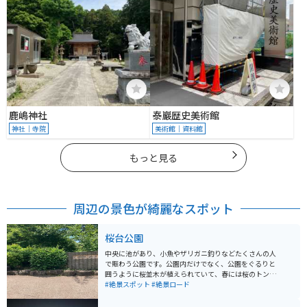
鹿嶋神社
泰巖歴史美術館
神社｜寺院
美術館｜資料館
もっと見る
周辺の景色が綺麗なスポット
桜台公園
中央に池があり、小魚やザリガニ釣りなどたくさんの人
で賑わう公園です。公園内だけでなく、公園をぐるりと
囲うように桜並木が植えられていて、春には桜のトンネ
ルの中を走ることができる絶景スポットです。また秋に
#絶景スポット
#絶景ロード
は紅葉も綺麗で情緒のある雰囲気になります。