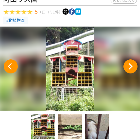
5
（口コミ1件）
#動植物園