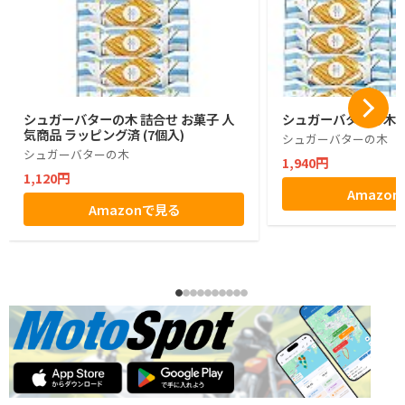
シュガーバターの木 詰合せ お菓子 人
シュガーバターの木 1
気商品 ラッピング済 (7個入)
シュガーバターの木
シュガーバターの木
1,940円
1,120円
Amazo
Amazonで見る