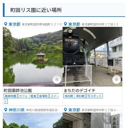
町田リス園に近い場所
東京都
東京都
東京都町田市野津田町３２７０
東京都町田市中町２丁目１３
町田薬師池公園
まちだのデゴイチ
動植物園
カフェ｜軽食
食事処
スイー
美術館｜資料館
珍スポット
ツ
神奈川県
東京都
神奈川県相模原市南区古淵
東京都町田市中町１丁目４−１
１丁目３４−２３
０