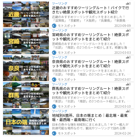
ツーリング
0
り、ゆかりの地を巡るのもおすすめです。
近畿のおすすめツーリングルート！バイクで行
きたい絶景スポットや観光スポット紹介
近畿のおすすめツーリングスポットをまとめました！
「滋賀県」「京都府」「大阪府」「兵庫県」「奈良県」
「和歌山」の各県の観光地紹介します。自然豊かな山々
モトスポット
2023-09-09
や湖、温泉地が点在し、四季折々の景色を楽しめるスポ
ツーリング
0
ットが多数あります。バイクで近畿にツーリングに行く
宮崎県のおすすめツーリングルート！絶景スポ
際は参考にしてください。
ットや観光スポットをまとめて紹介
宮崎県のおすすめツーリングルートをまとめました！
「北部」「南部」の2つのルート紹介します。綺麗な海岸
線が特徴的な海・自然豊かな山・趣のある神社を満喫す
モトスポット
2023-03-03
るツーリングができます。バイクで宮崎県にツーリング
ツーリング
0
に行く際は参考にしてください。
奈良県のおすすめツーリングルート！絶景スポ
ットや観光スポットをまとめて紹介
奈良県のおすすめツーリングルートをまとめました！
「北部」「中部」「南部」の3つのルート紹介します。歴
史のある神社寺院が多数あり、自然豊かや山々、グルメ
モトスポット
2023-03-07
を満喫するツーリングができます。バイクで奈良県にツ
ツーリング
0
ーリングに行く際は参考にしてください。
群馬県のおすすめツーリングルート！絶景スポ
ットや観光スポットをまとめて紹介
群馬県のおすすめツーリングルートをまとめました！
「東部」「北部」「南部」の3つのルート紹介します。草
津温泉や伊香保温泉など全国でも有名な温泉や豊かな自
モトスポット
2023-03-10
然を満喫するツーリングができます。バイクで群馬県に
ツーリング
1
ツーリングに行く際は参考にしてください。
地域別6箇所、日本の端まとめ｜最北端・最東
端・最西端・最南端に行く
日本の色々な端を地域別にまとめました！全て一般人が
到達可能な場所なので、観光やツーリングで訪れる際の
参考にしてください。
モトスポット
2024-02-24