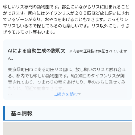
珍しいリス専門の動物園です。都会にいながらリスに囲まれること
ができます。園内にはタイワンリスが２００匹ほど放し飼いにされ
ているゾーンがあり、おやつをあげることもできます。こっそりシ
マリスもいるので探してみるのも楽しいです。リス以外にも、うさ
ぎやモルモット等もいます。
AIによる自動生成の説明文
※内容の正確性は保証されていませ
ん。
東京都町田市にある町田リス園は、放し飼いのリスと触れ合え
る、都内でも珍しい動物園です。約200匹のタイワンリスが飼
育されており、ひまわりの種をあげたり、手のひらに乗せてみ
たりと、間近で観察できます。
...続きを読む
リスの他にも、ウサギやモルモットと触れ合える広場や、ポニ
ーに乗馬体験ができるコーナーもあります。小さなお子様連れ
基本情報
でも安心して楽しめる施設です。
バイクでお越しの方は、園内に無料駐車場があります。周辺に
は、自然豊かな公園や温泉施設などもあり、ツーリングの目的