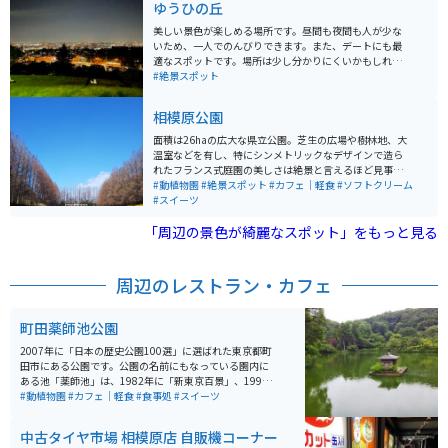
ゆうひの丘
美しい景色が楽しめる場所です。昼間も夜間も人が少な
いため、一人でのんびりできます。また、デートにも最
適なスポットです。場所は少し分かりにくいかもしれま
せんが、少し坂を登ったところにあります。夜は綺麗な
#絶景スポット
夜景が見られます。
相模原公園
面積は26haの広大な県立公園。芝生の広場や樹林地、大
温室などを有し、特にシンメトリックなデザインで造ら
れたフランス式庭園の美しさは絶景と言えるほど見事な
もの。南側には相模原市立の「相模原麻溝公園」も隣接
#動植物園
#絶景スポット
#カフェ｜軽食
#ソフトクリーム
していて、レジャースポットとしても魅力抜群！県内外
#スイーツ
から多くの来園者を迎えています。
「周辺の景色が綺麗なスポット」をもっと見る
周辺のレストラン・カフェ
町田薬師池公園
2007年に「日本の歴史公園100選」に選ばれた東京都町
田市にある公園です。公園の名前にもなっている園内に
ある池「薬師池」は、1982年に「新東京百景」、1998
年に「東京都指定名勝」に指定されています。 公園の敷
#動植物園
#カフェ｜軽食
#食事処
#スイーツ
地はとても広く、園内には大きなハス田や芝生広場、薬
師池、タイコ橋、藤棚、250本の梅の木が植えられてい
中古タイヤ市場 相模原店 自販機コーナー
る梅林、大滝、甘酒や抹茶が飲めるやくし茶屋、また国