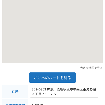
ださい。
鎌倉市内は道が狭く、一方通行も多いので注意が必要です。
大きな地図で見る
ここへのルートを見る
252-0203 神奈川県相模原市中央区東淵野辺
住所
３丁目２５−２５−１