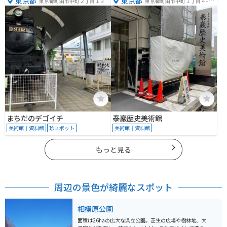
東京都
東京都
東京都町田市中町２丁目１３
東京都町田市中町１丁目４−１
０
まちだのデゴイチ
泰巖歴史美術館
美術館｜資料館
珍スポット
美術館｜資料館
もっと見る
周辺の景色が綺麗なスポット
相模原公園
面積は26haの広大な県立公園。芝生の広場や樹林地、大