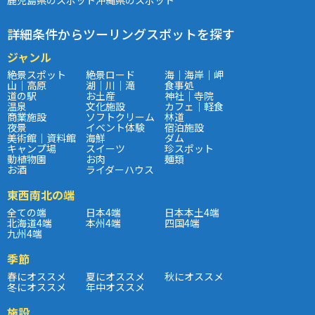
詳細条件からツーリングスポットを探す
ジャンル
絶景スポット
絶景ロード
海｜海岸｜岬
山｜高原
湖｜川｜滝
食事処
道の駅
お土産
神社｜寺院
温泉
文化施設
カフェ｜軽食
商業施設
ソフトクリーム
林道
夜景
イベント体験
宿泊施設
美術館｜資料館
海鮮
ダム
キャンプ場
スイーツ
珍スポット
動植物園
お肉
麺類
お酒
ライダーハウス
東西南北の端
全ての端
日本4端
日本本土4端
北海道4端
本州4端
四国4端
九州4端
季節
春にオススメ
夏にオススメ
秋にオススメ
冬にオススメ
年中オススメ
施設