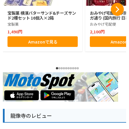
宝製菓 横濱バターサンド&チーズサン
おみやげ宅配便 神奈川
ド2種セット 16個入×2箱
ガ通り (国内旅行 日
宝製菓
おみやげ宅配便
1,490円
2,100円
Amazonで見る
Amazo
龍像寺のレビュー