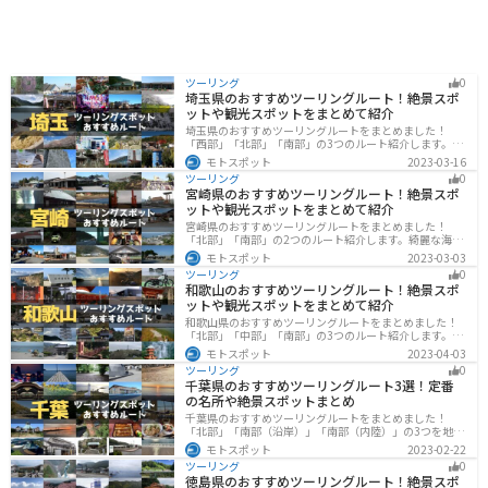
は、湘南名物のしらすを使った加工品や、地元産の柑橘
を使ったお菓子などがおすすめです。 少し足を延ばせ
ば、茅ヶ崎サザンCという商業施設があり、地元の名産
品を購入することもできます。茅ヶ崎市はサザンオール
スターズの桑田佳祐さんの出身地としても知られてお
ツーリング
0
り、ゆかりの地を巡るのもおすすめです。
埼玉県のおすすめツーリングルート！絶景スポ
ットや観光スポットをまとめて紹介
埼玉県のおすすめツーリングルートをまとめました！
「西部」「北部」「南部」の3つのルート紹介します。自
然豊かな西側と街中の東側で違った楽しみ方ができま
モトスポット
2023-03-16
す。バイクで埼玉県にツーリングに行く際は参考にして
ツーリング
0
ください。
宮崎県のおすすめツーリングルート！絶景スポ
ットや観光スポットをまとめて紹介
宮崎県のおすすめツーリングルートをまとめました！
「北部」「南部」の2つのルート紹介します。綺麗な海岸
線が特徴的な海・自然豊かな山・趣のある神社を満喫す
モトスポット
2023-03-03
るツーリングができます。バイクで宮崎県にツーリング
ツーリング
0
に行く際は参考にしてください。
和歌山のおすすめツーリングルート！絶景スポ
ットや観光スポットをまとめて紹介
和歌山県のおすすめツーリングルートをまとめました！
「北部」「中部」「南部」の3つのルート紹介します。海
と山に囲まれた自然豊かなエリアが広がり、様々な楽し
モトスポット
2023-04-03
み方ができます。バイクで和歌山県にツーリングに行く
ツーリング
0
際は参考にしてください。
千葉県のおすすめツーリングルート3選！定番
の名所や絶景スポットまとめ
千葉県のおすすめツーリングルートをまとめました！
「北部」「南部（沿岸）」「南部（内陸）」の3つを地域
別で紹介します！千葉は首都圏からのアクセスも良く、
モトスポット
2023-02-22
海と山どちらも堪能できるのでツーリングには最適な場
ツーリング
0
所です。
徳島県のおすすめツーリングルート！絶景スポ