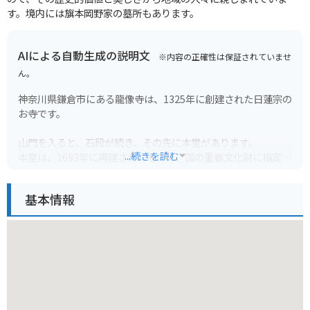
す。境内には旗本岡野家の墓所もあります。
AIによる自動生成の説明文
※内容の正確性は保証されていませ
ん。
神奈川県鎌倉市にある龍像寺は、1325年に創建された日蓮宗の
お寺です。
山門を入ると、石段が続き、その先に本堂があります。
...続きを読む
本堂は、1693年に再建されたもので、国の重要文化財に指定さ
れています。
基本情報
境内には、樹齢700年以上と言われるカヤの巨木があり、鎌倉
市指定天然記念物となっています。
龍像寺は、観光客で賑わう鎌倉の中でも、静かで落ち着いた雰
囲気のお寺です。
【バイクで行く場合】
龍像寺には駐車場がありません。近隣の有料駐車場をご利用く