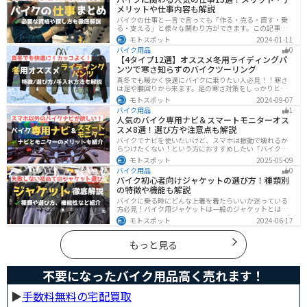
温度についてご紹介します。体感温度を考慮した快適走
メリットや仕事内容も解説
行のポイントもまとめました。季節や天候を問わずバイ
クに乗る！そんなライダーの方はぜひ参考にしてみてく
バイクの仕事と一言で言っても「作る・売る・直す・乗
ださい。[phtml blog-first-h2-module]バイク走行時の体
る・支える」と様々な関わり方ができます。この記事で
感温度は気温より低め？バイク走行時の体感温度は気温
は、バイクに関わる人気の仕事をジャンル別に紹介しま
モトスポット
2024-01-11
と同じではありません。なぜ
す。必要な資格や探し方も解説しますので、自分のなり
バイク用品
0
たい姿をイメージして探してみてください。
【4タイプ12選】オススメ冬用ライディングパ
ンツで寒さ知らずのバイクツーリング
真冬でも暖かく快適にバイクに乗りたい人必見！！寒さ
は足や腰回りから来ます。足の寒さ対策をしっかりとす
ることで、体全体の寒さを防ぎ快適なバイクツーリング
モトスポット
2024-09-07
を楽しむことができます。この記事では、4つのタイプ別
バイク用品
1
に真冬でも使えるライディングパンツを12選紹介しま
人気のバイク専用ナビ＆スマートモニターオス
す！
スメ8選！選び方や注意点も解説
バイクでナビを使いたいけど、スマホは振動で壊れるか
らつけたくない！という方におすすめしたい「バイク専
用ナビ」と「スマートモニター」をまとめてご紹介しま
モトスポット
2025-05-09
す。専用ナビなら耐久性もあり、オフラインでも使える
バイク用品
0
ので安心です。スマートモニターは、スマホと連動させ
バイク初心者向けジャケットの選び方！種類別
てスマホの機能をそのまま利用できます。ドラレコや死
の特徴や機能も解説
角警告、駐車場の振動検知など様々な便利機能も搭載さ
れています。
バイクに乗る時にどんな上着を着たらいいか迷っている
方必見！バイク用ジャケットは一般のジャケットとは違
い、バイク専用に作られています。動きやすさ・快適
モトスポット
2024-06-17
さ・機能性・デザイン性など様々なメリットがありま
す。この記事では、ジャケットの種類や選び方など初心
者が知っておくべきことをまとめました。
もっと見る
不要になったバイク用品高く売れます！
▶︎
手数料無料の宅配買取