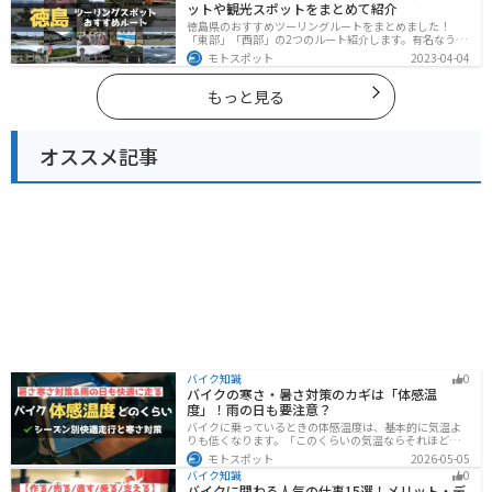
ットや観光スポットをまとめて紹介
徳島県のおすすめツーリングルートをまとめました！
「東部」「西部」の2つのルート紹介します。有名なうず
しおや山を中心とした自然豊かなスポットが多数ありま
モトスポット
2023-04-04
す。バイクで徳島県にツーリングに行く際は参考にして
ください。
もっと見る
オススメ記事
バイク知識
0
バイクの寒さ・暑さ対策のカギは「体感温
度」！雨の日も要注意？
バイクに乗っているときの体感温度は、基本的に気温よ
りも低くなります。「このくらいの気温ならそれほど寒
くないだろう」そう考えて通常の装備でバイクに乗った
モトスポット
2026-05-05
ら大変な目に遭った・・・そんな経験のあるライダーも
バイク知識
0
多いのではないでしょうか。今回はバイク走行中の体感
バイクに関わる人気の仕事15選！メリット・デ