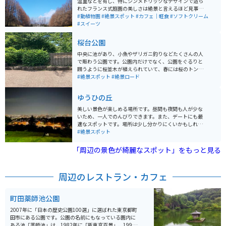
温室などを有し、特にシンメトリックなデザインで造ら
れたフランス式庭園の美しさは絶景と言えるほど見事な
もの。南側には相模原市立の「相模原麻溝公園」も隣接
#動植物園
#絶景スポット
#カフェ｜軽食
#ソフトクリーム
していて、レジャースポットとしても魅力抜群！県内外
#スイーツ
から多くの来園者を迎えています。
桜台公園
中央に池があり、小魚やザリガニ釣りなどたくさんの人
で賑わう公園です。公園内だけでなく、公園をぐるりと
囲うように桜並木が植えられていて、春には桜のトンネ
ルの中を走ることができる絶景スポットです。また秋に
#絶景スポット
#絶景ロード
は紅葉も綺麗で情緒のある雰囲気になります。
ゆうひの丘
美しい景色が楽しめる場所です。昼間も夜間も人が少な
いため、一人でのんびりできます。また、デートにも最
適なスポットです。場所は少し分かりにくいかもしれま
せんが、少し坂を登ったところにあります。夜は綺麗な
#絶景スポット
夜景が見られます。
「周辺の景色が綺麗なスポット」をもっと見る
周辺のレストラン・カフェ
町田薬師池公園
2007年に「日本の歴史公園100選」に選ばれた東京都町
田市にある公園です。公園の名前にもなっている園内に
ある池「薬師池」は、1982年に「新東京百景」、1998