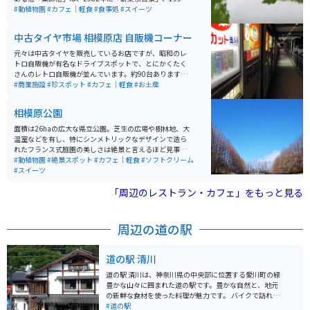
年に「東京都指定名勝」に指定されています。 公園の敷
#動植物園
#カフェ｜軽食
#食事処
#スイーツ
地はとても広く、園内には大きなハス田や芝生広場、薬
師池、タイコ橋、藤棚、250本の梅の木が植えられてい
中古タイヤ市場 相模原店 自販機コーナー
る梅林、大滝、甘酒や抹茶が飲めるやくし茶屋、また国
や都が指定している文化財になっている建物などがあ
元々は中古タイヤを販売しているお店ですが、昭和のレ
り、とても見どころ満載です。 冬から春にかけての梅、
トロ自販機が有名なドライブスポットで、とにかくたく
春の桜、藤や花菖蒲、秋には真っ赤な紅葉と季節によっ
さんのレトロ自販機が並んでいます。約90台あります。
て変化する公園の景観を楽しむのもおすすめです。
飲み物はもちろん、お菓子やパン類、麺類等食べ物も種
#商業施設
#珍スポット
#カフェ｜軽食
#お土産
類が豊富です。また自販機コーナーなので24時間365日
空いており、老若男女問わず様々な年代の人達が楽しん
相模原公園
でいます。
面積は26haの広大な県立公園。芝生の広場や樹林地、大
温室などを有し、特にシンメトリックなデザインで造ら
れたフランス式庭園の美しさは絶景と言えるほど見事な
もの。南側には相模原市立の「相模原麻溝公園」も隣接
#動植物園
#絶景スポット
#カフェ｜軽食
#ソフトクリーム
していて、レジャースポットとしても魅力抜群！県内外
#スイーツ
から多くの来園者を迎えています。
「周辺のレストラン・カフェ」をもっと見る
周辺の道の駅
道の駅 清川
道の駅 清川は、神奈川県の中央部に位置する愛川町の緑
豊かな山々に囲まれた道の駅です。豊かな自然と、地元
の新鮮な食材を使った料理が魅力です。 バイクで訪れる
際は、宮ヶ瀬湖やヤビツ峠など、周辺のワインディング
#道の駅