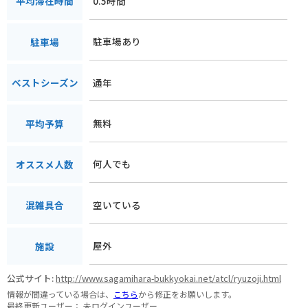
0.5時間
平均滞在時間
駐車場あり
駐車場
通年
ベストシーズン
無料
平均予算
何人でも
オススメ人数
空いている
混雑具合
屋外
施設
公式サイト:
http://www.sagamihara-bukkyokai.net/atcl/ryuzoji.html
情報が間違っている場合は、
こちら
から修正をお願いします。
最終更新ユーザー：
未ログインユーザー