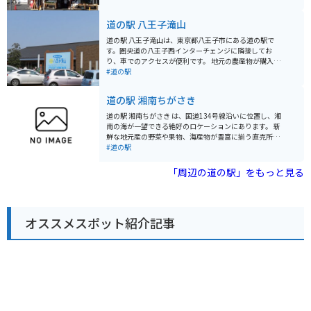
ロードをツーリングする拠点としても最適です。道の駅
には、バイクスタンドも完備されています。 地元の特産
道の駅 八王子滝山
品である、新鮮な野菜や果物、手作りジャムなどが人気
です。また、レストランでは、地元産の食材をふんだん
道の駅 八王子滝山は、東京都八王子市にある道の駅で
に使った料理を楽しむことができます。特に、地元産の
す。圏央道の八王子西インターチェンジに隣接してお
猪肉を使った「猪肉丼」は、ここでしか味わえない人気
り、車でのアクセスが便利です。 地元の農産物が購入で
メニューです。
きる「農産物直売所」や、地元食材を使った料理が楽し
#道の駅
めるレストランなどが併設されており、ドライブ中の休
憩に最適なスポットです。 特に、地元八王子産の新鮮な
道の駅 湘南ちがさき
野菜は人気が高く、旬の野菜を目当てに訪れる人も多く
います。レストランでは、八王子ラーメンや、地元産の
道の駅 湘南ちがさき は、国道134号線沿いに位置し、湘
野菜を使った料理などが人気です。 バイクで訪れる場
南の海が一望できる絶好のロケーションにあります。 新
合、駐車場も広く停めやすいので安心です。ツーリング
鮮な地元産の野菜や果物、海産物が豊富に揃う直売所
の休憩場所としてもおすすめです。道の駅のすぐ近くに
は、湘南の豊かな恵みを感じられるスポットです。朝ど
#道の駅
は、滝山城跡や、高尾山など、観光スポットも点在して
れの魚介類や、旬の野菜を使った惣菜、地元産の柑橘を
いるので、観光拠点としても活用できます。 八王子滝山
使ったジュースなど、湘南の味覚を堪能できます。 ま
「周辺の道の駅」をもっと見る
を訪れた際には、ぜひ地元産の野菜や、特産品のお土産
た、レストランでは、しらす丼や地魚を使った料理な
を購入してみてください。
ど、地元の食材を活かしたメニューが楽しめます。海を
眺めながら食事ができるテラス席もあり、潮風を感じな
がらゆったりとした時間を過ごせます。 バイクで訪れる
オススメスポット紹介記事
方には、無料の駐輪場が用意されているので安心です。
国道134号線は、海岸線を走る風光明媚なルートなの
で、ツーリングの休憩スポットとしても最適です。近隣
には、江の島や鎌倉などの人気観光スポットも点在して
おり、足を延ばしてみるのも良いでしょう。 道の駅 湘南
ちがさき では、定期的にイベントも開催されています。
地元のアーティストによるライブや、季節のイベントな
ど、湘南の文化に触れることができる機会です。イベン
ト情報は、公式ウェブサイトで確認できます。 お土産に