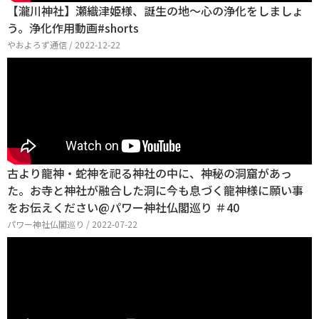
【瀧川神社】瀬織津姫様、誕生の地〜心の浄化をしましょ
う。浄化作用動画#shorts
やおよろず通信 / 2022-12-22
古より龍神・蛇神を祀る神社の中に、神秘の洞窟があっ
た。お寺と神社が融合した洞に今も息づく龍神様に願い事
をお伝えください@パワー神社仏閣巡り ＃40
パワー神社仏閣巡り / 2022-07-22