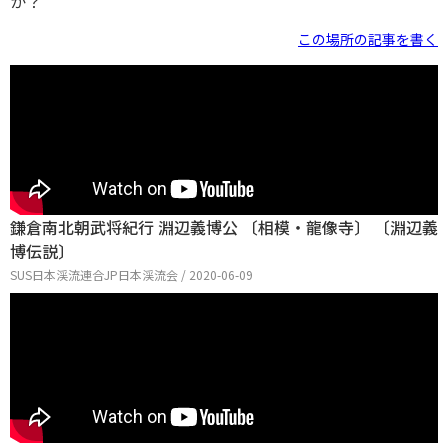
か？
この場所の記事を書く
鎌倉南北朝武将紀行 淵辺義博公 〔相模・龍像寺〕 〔淵辺義
博伝説〕
SUS日本渓流連合JP日本渓流会 / 2020-06-09