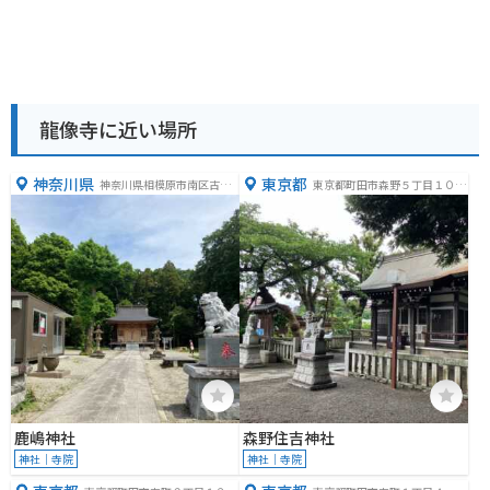
龍像寺に近い場所
神奈川県
東京都
神奈川県相模原市南区古淵
東京都町田市森野５丁目１０
１丁目３４−２３
−２
鹿嶋神社
森野住吉神社
神社｜寺院
神社｜寺院