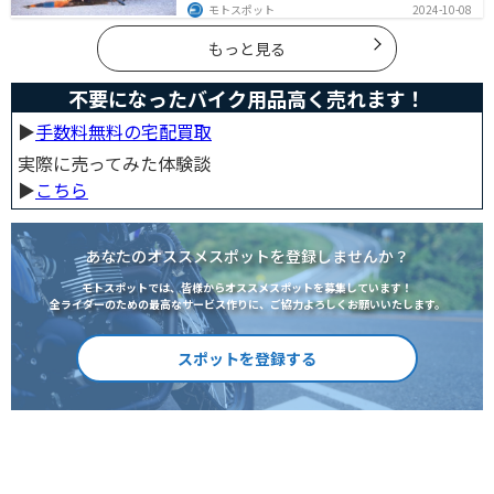
ています。実は、自賠責保険だけでは不十分な保護しか
モトスポット
2024-10-08
得られず、経済的リスクも高いです。この記事を読めば、
バイクの任意保険が必要な理由がわかります。
もっと見る
不要になったバイク用品高く売れます！
▶︎
手数料無料の宅配買取
実際に売ってみた体験談
▶︎
こちら
あなたのオススメスポットを登録しませんか？
モトスポットでは、皆様からオススメスポットを募集しています！
全ライダーのための最高なサービス作りに、ご協力よろしくお願いいたします。
スポットを登録する