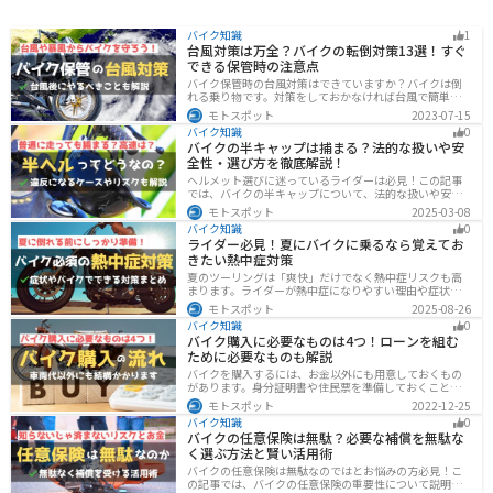
バイク知識
1
台風対策は万全？バイクの転倒対策13選！すぐ
できる保管時の注意点
バイク保管時の台風対策はできていますか？バイクは倒
れる乗り物です。対策をしておかなければ台風で簡単に
倒れてしまいます。大切な愛車に傷がつく前にしっかり
モトスポット
2023-07-15
と対策しておきましょう。初心者でも簡単にできる台風
バイク知識
0
対策を紹介します。台風後にやるべきこともまとめてあ
バイクの半キャップは捕まる？法的な扱いや安
るので、参考にしてください。
全性・選び方を徹底解説！
ヘルメット選びに迷っているライダーは必見！この記事
では、バイクの半キャップについて、法的な扱いや安全
性、選び方を詳しく解説しています。実は、法律で認め
モトスポット
2025-03-08
られていても、状況によっては違法となる可能性がある
バイク知識
0
ので注意が必要です。この記事を読めば、ヘルメットを
ライダー必見！夏にバイクに乗るなら覚えてお
正しく選ぶヒントが得られます。
きたい熱中症対策
夏のツーリングは「爽快」だけでなく熱中症リスクも高
まります。ライダーが熱中症になりやすい理由や症状、
危険性、そして安全に楽しむための対策を徹底解説。夏
モトスポット
2025-08-26
用ウェア・水分補給・休憩ポイントの工夫など、猛暑で
バイク知識
0
も快適に走るコツを紹介します。
バイク購入に必要なものは4つ！ローンを組む
ために必要なものも解説
バイクを購入するには、お金以外にも用意しておくもの
があります。身分証明書や住民票を準備しておくことで
購入ギリギリになって慌てずに済むので、しっかりと準
モトスポット
2022-12-25
備しておきましょう。
バイク知識
0
バイクの任意保険は無駄？必要な補償を無駄な
く選ぶ方法と賢い活用術
バイクの任意保険は無駄なのではとお悩みの方必見！こ
の記事では、バイクの任意保険の重要性について説明し