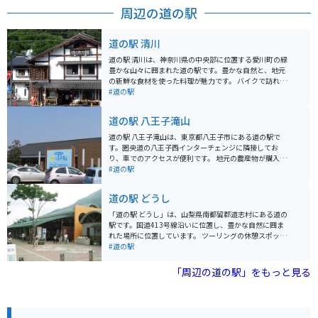
ヨーロッパや北海道の風景を彷彿とさせます。 牧歌的な
周辺の道の駅
風景の中で、様々な牧場体験ができます。乳しぼりや乗
馬、バター作りが体験でき、また牧場で生産された新鮮
な牛乳を使ったジェラートが味わえる「アイスクリーム
道の駅 清川
工房 CASALINGA（カサリンガ）」や本場ドイツ風の手
作りソーセージを販売する「Metzgeri（メッツゲラ
道の駅 清川は、神奈川県の中央部に位置する愛川町の緑
イ）」も併設されています。 特に羊などは放し飼いされ
豊かな山々に囲まれた道の駅です。豊かな自然と、地元
ており、餌を100円で買ってあげることができます。ま
の新鮮な食材を使った料理が魅力です。 バイクで訪れる
た、シープドックがいて、羊たちを追い回す風景も見ら
際は、宮ヶ瀬湖やヤビツ峠など、周辺のワインディング
#道の駅
れて珍しいです。
ロードをツーリングする拠点としても最適です。道の駅
には、バイクスタンドも完備されています。 地元の特産
道の駅 八王子滝山
品である、新鮮な野菜や果物、手作りジャムなどが人気
です。また、レストランでは、地元産の食材をふんだん
道の駅 八王子滝山は、東京都八王子市にある道の駅で
に使った料理を楽しむことができます。特に、地元産の
す。圏央道の八王子西インターチェンジに隣接してお
猪肉を使った「猪肉丼」は、ここでしか味わえない人気
り、車でのアクセスが便利です。 地元の農産物が購入で
メニューです。
きる「農産物直売所」や、地元食材を使った料理が楽し
#道の駅
めるレストランなどが併設されており、ドライブ中の休
憩に最適なスポットです。 特に、地元八王子産の新鮮な
道の駅 どうし
野菜は人気が高く、旬の野菜を目当てに訪れる人も多く
います。レストランでは、八王子ラーメンや、地元産の
「道の駅 どうし」は、山梨県南都留郡道志村にある道の
野菜を使った料理などが人気です。 バイクで訪れる場
駅です。国道413号線沿いに位置し、豊かな自然に囲ま
合、駐車場も広く停めやすいので安心です。ツーリング
れた場所に位置しています。 ツーリングの休憩スポット
の休憩場所としてもおすすめです。道の駅のすぐ近くに
として人気があり、多くのライダーが訪れます。施設内
#道の駅
は、滝山城跡や、高尾山など、観光スポットも点在して
には、地元の特産品を販売するショップや、食事処があ
いるので、観光拠点としても活用できます。 八王子滝山
ります。 特に、道志村で採れた新鮮な野菜や、山梨県産
「周辺の道の駅」をもっと見る
を訪れた際には、ぜひ地元産の野菜や、特産品のお土産
のワインはおすすめです。また、地元の食材を使った料
を購入してみてください。
理も人気があります。 バイクに乗っている方は、駐車場
も広く停めやすいので安心です。周辺には、道志渓谷や
山中湖など、自然豊かな観光スポットがたくさんありま