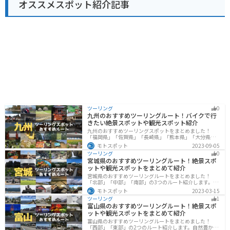
オススメスポット紹介記事
す。 道の駅 どうしは、自然を満喫したい人や、ツーリン
グの休憩に最適な場所です。
ツーリング
0
九州のおすすめツーリングルート！バイクで行
きたい絶景スポットや観光スポット紹介
九州のおすすめツーリングスポットをまとめました！
「福岡県」「佐賀県」「長崎県」「熊本県」「大分県」
「宮崎都」「鹿児島県」の各県の観光地紹介します。自
モトスポット
2023-09-05
然豊かな山々や湖、温泉地が点在し、四季折々の景色を
ツーリング
0
楽しめるスポットが多数あります。バイクで九州にツー
宮城県のおすすめツーリングルート！絶景スポ
リングに行く際は参考にしてください。
ットや観光スポットをまとめて紹介
宮城県のおすすめツーリングルートをまとめました！
「北部」「中部」「南部」の3つのルート紹介します。キ
ツネ村や広大な山や滝、湖などを歴史や自然を満喫する
モトスポット
2023-03-15
ツーリングができます。バイクで宮城県にツーリングに
ツーリング
1
行く際は参考にしてください。
富山県のおすすめツーリングルート！絶景スポ
ットや観光スポットをまとめて紹介
富山県のおすすめツーリングルートをまとめました！
「西部」「東部」の2つのルート紹介します。自然豊かな