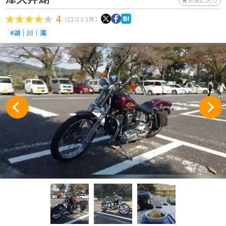
4
（口コミ1件）
#湖｜川｜滝