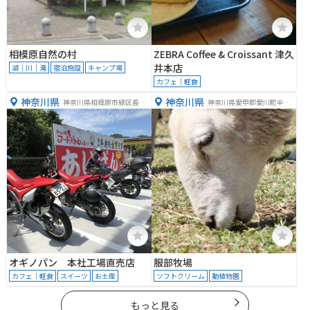
相模原自然の村
ZEBRA Coffee & Croissant 津久
井本店
湖｜川｜滝
宿泊施設
キャンプ場
カフェ｜軽食
神奈川県
神奈川県
神奈川県相模原市緑区長竹
神奈川県愛甲郡愛川町半原
２８４１
６０８７
オギノパン 本社工場直売店
服部牧場
カフェ｜軽食
スイーツ
お土産
ソフトクリーム
動植物園
もっと見る