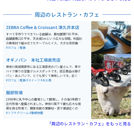
周辺のレストラン・カフェ
ZEBRA Coffee & Croissant 津久井本店
すべて手作りでできている店舗は、敷地面積750 平米、
店舗面積220 平米、天井高5mという広大な空間。秋田杉
の無垢材で組み立てたテーブルとイス、大きな焙煎機や
エスプレッソマシーンが置かれており、ゆったりとした
#カフェ｜軽食
広さの客席が特徴のカフェです。神奈川県相模原市の津
久井湖近くにあり、相模原から道志みちに向かう国道41
オギノパン 本社工場直売店
3号沿いの店舗で、「三ヶ木（みかげ）」交差点から東
に800mの位置にあります。店内にサイクルラックがあ
神奈川県相模原市にある工場直売のパン屋さんで、車や
り、ロードバイクのまま入ることもできます。
バイク乗りの定番グルメスポットです。目玉商品は揚げ
パン・あんパンで、とても安くて美味しいです。近くに
宮ヶ瀬湖があるため、ツーリングの帰りに寄るもよし、
#カフェ｜軽食
#スイーツ
#お土産
道志や富士山へ向かう道中の腹ごしらえにもよし。 都会
の喧騒を外れてどこか懐かしい、大人から子供まであり
服部牧場
がたがられるパン屋となっている。休日は揚げパンとあ
んパンは外の専用販売所での販売となります。他にも定
1969年に乳牛中心の農場として開場し、その後3年間で
番からユニークなパンを多く販売しています。
近代牧場へ整備されました。神奈川県下で最も広大な規
模を誇る牧場で、関東有数の景勝地・宮ケ瀬湖近くの丹
沢山系の東端にあります。 服部牧場では、ホルスタイン
#ソフトクリーム
#動植物園
種、ジャージー種、ブラウンスイス種など50頭以上の乳
牛、馬、羊、ヤギ、うさぎ、ミニブタなど10種類以上の
「周辺のレストラン・カフェ」をもっと見る
動物が飼育されています。10ヘクタールもの広大な敷地
に広がり、赤い屋根のキング式畜舎と緑のトラクターが