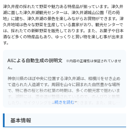
津久井産の採れたて野菜や魅力ある特産品が揃っています。津久井
湖に面した津久井湖観光センターは、津久井湖城山公園「花の苑
地」に建ち、津久井湖の景色を楽しみながらお買物ができます。津
久井地域は色々な野菜を生産している農家がおり、観光センターで
は、採れたての新鮮野菜を販売しております。また、お菓子や日本
酒など多くの特産品もあり、ゆっくりと買い物を楽しむ事が出来ま
す。
AIによる自動生成の説明文
※内容の正確性は保証されていませ
ん。
神奈川県のほぼ中央に位置する津久井湖は、相模川をせき止め
て造られた人造湖です。周囲を山々に囲まれた自然豊かな場所
で、特に春の桜と秋の紅葉の時期は、多くの観光客で賑わいま
す。湖畔には、遊歩道が整備されているので、のんびりと散策
...続きを読む
したり、サイクリングを楽しむことができます。また、貸しボ
ートもあり、湖上から景色を眺めるのもおすすめです。
基本情報
バイクで訪れる場合は、湖畔にある駐車場に停めることができ
ます。津久井湖周辺には、レストランやカフェもあるので、休