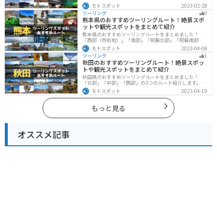
山と海、温泉が充実しており、美術館などもあるので、
モトスポット
2023-02-28
自然を満喫するツーリングができます。バイクで富山県
ツーリング
0
にツーリングに行く際は参考にしてください。
熊本県のおすすめツーリングルート！絶景スポ
ットや観光スポットをまとめて紹介
熊本県のおすすめツーリングルートをまとめました！
「西部（市街地）」「南部」「阿蘇北部」「阿蘇南部」
の4つのルート紹介します。阿蘇山や天草諸島をはじめと
モトスポット
2023-04-08
した豊かな自然や、熊本城や水前寺成趣園など歴史ある
ツーリング
1
観光スポットが多数あり、様々な楽しみ方ができます。
秋田のおすすめツーリングルート！絶景スポッ
バイクで熊本県にツーリングに行く際は参考にしてくだ
トや観光スポットをまとめて紹介
さい。
秋田県のおすすめツーリングルートをまとめました！
「北部」「中部」「西部」の3つのルート紹介します。自
然豊かな山々や湖、温泉地が点在し、四季折々の景色を
モトスポット
2023-04-19
楽しめるスポットが多数あります。バイクで秋田県にツ
ーリングに行く際は参考にしてください。
もっと見る
オススメ記事