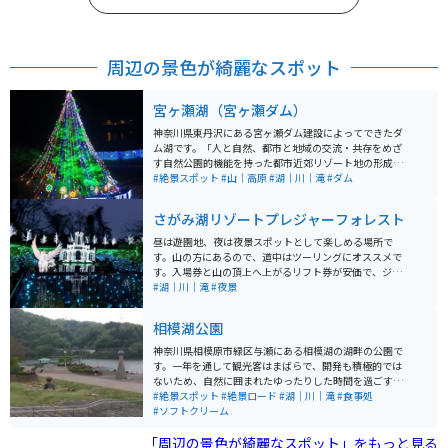
周辺の景色が綺麗なスポット
宮ヶ瀬湖（宮ヶ瀬ダム）
神奈川県東丹沢にある宮ヶ瀬ダム建設によってできたダ
ム湖です。「人と自然、都市と地域の交流・共存をめざ
す自然公園的機能を持った都市近郊リゾート地の形成」
を基本理念として、神奈川県・地元市町村と協力しなが
#絶景スポット
#山｜高原
#湖｜川｜滝
#ダム
ら周辺整備をしています。 「宮ヶ瀬湖畔エリア」「ダム
サイトエリア」「鳥居原エリア」の3つの地区に分かれ
さがみ湖リゾートプレジャーフォレスト
ており、エリアごとに見どころや施設などがあります。
水の郷交流館、カヌー場、野外音楽堂、遊覧船、ピクニ
昼は遊園地、夜は夜景スポットとして楽しめる場所で
ック広場などがあり、一日中楽しめます。 周囲を巡る道
す。山の方にあるので、道中はツーリングにオススメで
路は景色が良く適度なワインディングのため、神奈川エ
す。入場券と山の頂上へ上がるリフト券が安価で、ジェ
リアの定番ツーリングコースで、週末になると駐車場に
ットコースターなどもありそれなりに広いので友人、家
#湖｜川｜滝
#夜景
は沢山のライダーで賑わいます。
族、恋人と楽しめます。冬のクリスマスシーズンだけで
なく春は桜のライトアップもされます。
相模湖公園
神奈川県相模原市緑区与瀬にある相模湖の湖畔の公園で
す。一年を通して観光客はまばらで、開発も積極的では
ないため、自然に囲まれたゆったりした時間を過ごすこ
とができます。夏に行われる花火大会や冬のイルミネー
#絶景スポット
#絶景ロード
#湖｜川｜滝
#食事処
ション時は賑わいます。現在ではあまり面影を感じるこ
#ソフトクリーム
とはできないが、昭和39年の東京オリンピックではカヌ
「周辺の景色が綺麗なスポット」をもっと見る
ー競技会場にもなりました。