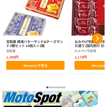
宝製菓 横濱バターサンド&チーズサン
おみやげ宅配便 神奈川
ド2種セット 16個入×2箱
ガ通り (国内旅行 日
宝製菓
おみやげ宅配便
1,490円
2,174円
Amazonで見る
Amazo