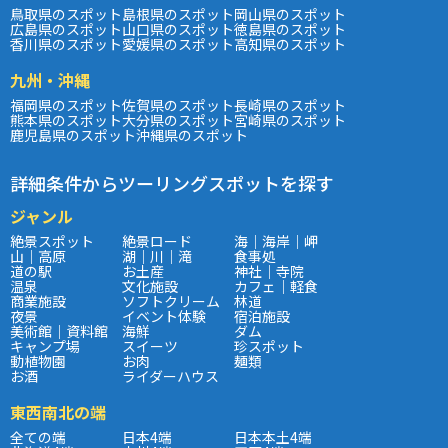
鳥取県のスポット
島根県のスポット
岡山県のスポット
広島県のスポット
山口県のスポット
徳島県のスポット
香川県のスポット
愛媛県のスポット
高知県のスポット
九州・沖縄
福岡県のスポット
佐賀県のスポット
長崎県のスポット
熊本県のスポット
大分県のスポット
宮崎県のスポット
鹿児島県のスポット
沖縄県のスポット
詳細条件からツーリングスポットを探す
ジャンル
絶景スポット
絶景ロード
海｜海岸｜岬
山｜高原
湖｜川｜滝
食事処
道の駅
お土産
神社｜寺院
温泉
文化施設
カフェ｜軽食
商業施設
ソフトクリーム
林道
夜景
イベント体験
宿泊施設
美術館｜資料館
海鮮
ダム
キャンプ場
スイーツ
珍スポット
動植物園
お肉
麺類
お酒
ライダーハウス
東西南北の端
全ての端
日本4端
日本本土4端