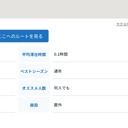
る魅力的な観光スポットです。バイク乗りはもちろん、車でも楽しめる
大きな
ここへのルートを見る
0.1時間
平均滞在時間
通年
ベストシーズン
何人でも
オススメ人数
屋外
施設