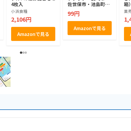
4枚入
佐世保市・池島町〜:
箱
観光スポットだけじ
×
小浜食糧
菓
99円
ゃない！長崎グルメ
2,106円
1,
からお土産まで長崎
の魅力満載 長崎観光
Amazonで見る
ガイドブック
Amazonで見る