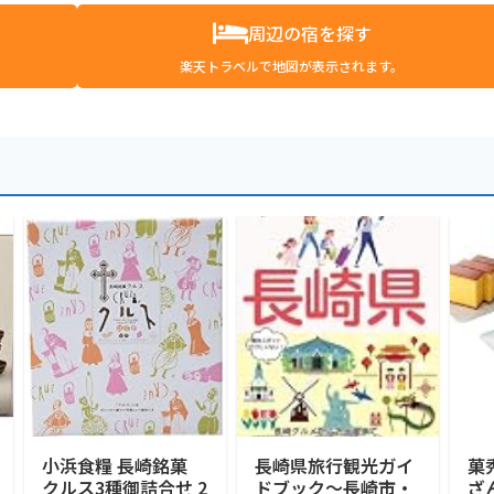
周辺の宿を探す
楽天トラベルで地図が表示されます。
小浜食糧 長崎銘菓
長崎県旅行観光ガイ
菓
クルス3種御詰合せ 2
ドブック〜長崎市・
ざ