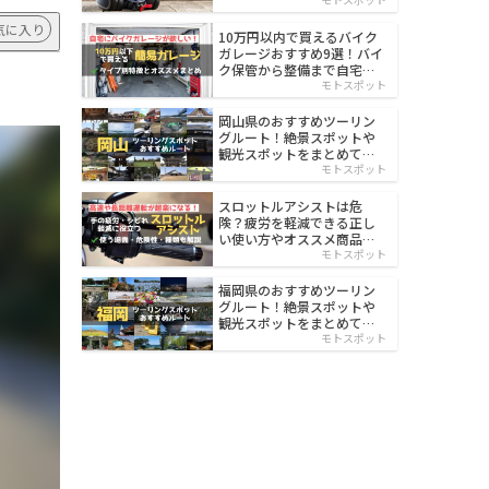
イルド
気に入り
10万円以内で買えるバイク
ガレージおすすめ9選！バイ
ク保管から整備まで自宅で
楽々
モトスポット
岡山県のおすすめツーリン
グルート！絶景スポットや
観光スポットをまとめて紹
介
モトスポット
スロットルアシストは危
険？疲労を軽減できる正し
い使い方やオススメ商品を
紹介
モトスポット
福岡県のおすすめツーリン
グルート！絶景スポットや
観光スポットをまとめて紹
介
モトスポット