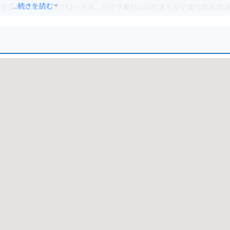
...続きを読む
続するワインディングロードは、バイク乗りにはたまらない走り応えの
、ドライブやツーリングのルートに組み込みやすいのも魅力。仁田峠展
大パノラマが広がります。
雲仙お山の情報館」がおすすめです。雲仙の観光情報や登山情報はもち
車場にバイク専用の駐輪スペースがあるので安心です。
があります。雲仙地獄は、約30種類の噴気孔や熱湯が湧き出る景勝地
仙温泉は、古くから湯治場として栄えた歴史ある温泉地で、さまざまな
ちゃんぽんが挙げられます。温泉卵は、雲仙地獄の蒸気で蒸したもので
したハムで、お土産としても人気です。小浜ちゃんぽんは、長崎ちゃんぽ
味わいたい一品です。
カーブが多いので安全運転を心がけること、天候の変化に備えてレイン
行うことが挙げられます。また、野生動物との遭遇に注意し、夜間の走