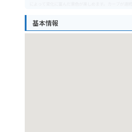
によって変化に富んだ景色が楽しめます。カーブが連
です。
基本情報
雲仙温泉街から仁田峠循環道路へアクセスできるので
らは、平成新山や雲仙温泉街、有明海などを見渡せる
休憩スポットとしては、仁田峠の駐車場に隣接する「
軽食や飲み物も楽しめます。バイクで訪れる際は、駐
雲仙周辺の観光スポットとしては、雲仙地獄や雲仙温泉
黄の香りが立ち込める独特の雰囲気を味わえます。雲
温泉が楽しめます。
雲仙名物のグルメとしては、温泉卵や雲仙ハム、小浜
の風味があります。雲仙ハムは、地元産の豚肉を使用
は異なる濃厚なスープが特徴で、雲仙を訪れたらぜひ
ドラゴンロードをバイクで走る際の注意点としては、
を用意すること、標高が高いので防寒対策をしっかり
けるようにしましょう。