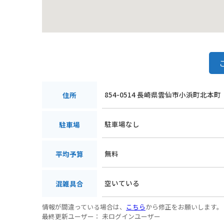
雲仙ドラゴンロードは、絶景と温泉、グルメが楽しめ
ぜひ訪れてみてください。
854-0514 長崎県雲仙市小浜町北本町
住所
駐車場なし
駐車場
無料
平均予算
空いている
混雑具合
情報が間違っている場合は、
こちら
から修正をお願いします。
最終更新ユーザー：
未ログインユーザー