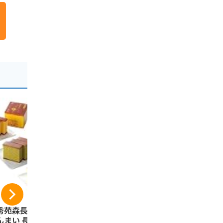
秀苑森長 カステラ
[九十九島せんぺい]
アイラブ・長
んまい 長持ち（三
せんべい 煎餅 長崎
ove ハート