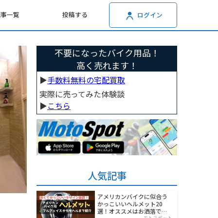
記事一覧
投稿する
ログイン
不要になったバイク用品！
高く売れます！
▶︎
手数料無料の宅配買取
実際に売ってみた体験談
▶︎
こちら
人気記事
アメリカンバイクに似合う
かっこいいヘルメット20
選！オススメはお洒落でワ
モトスポット