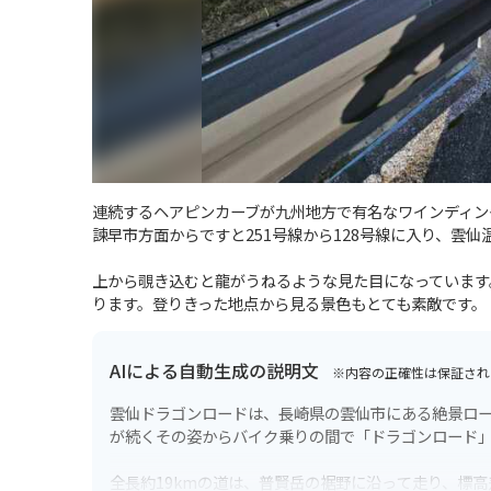
連続するヘアピンカーブが九州地方で有名なワインディン
諫早市方面からですと251号線から128号線に入り、雲
上から覗き込むと龍がうねるような見た目になっています
ります。登りきった地点から見る景色もとても素敵です。
AIによる自動生成の説明文
※内容の正確性は保証され
雲仙ドラゴンロードは、長崎県の雲仙市にある絶景ロ
が続くその姿からバイク乗りの間で「ドラゴンロード
全長約19kmの道は、普賢岳の裾野に沿って走り、標高