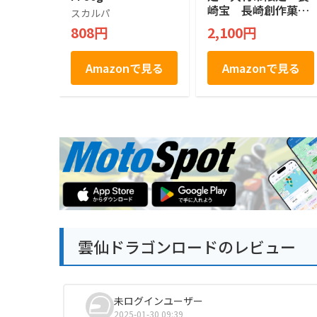
崎宝 長崎創作菓
スカルパ
子 長崎しょこらん
808円
2,100円
だ チョコラングド
シャ Nagasaki Choc
olanda Langue de c
Amazonで見る
Amazonで見る
hat Nagasaki Swee
ts 10枚入り ラング
ドシャ
雲仙ドラゴンロードのレビュー
未ログインユーザー
2025-01-30 09:39