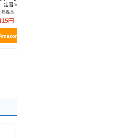
） 定番×２、抹茶
土産 長崎銘菓 銘菓
道府県】ジ
１
佐世保 手土産せんぺ
元愛 お土産
秀苑森長
九十九島せんぺい
イラストグッ
い 和菓子 ギフト プ
レゼント T
415円
1,400円
1,980円
レゼント 贈り物 (12
枚入)
Amazonで見る
Amazonで見る
Amazo