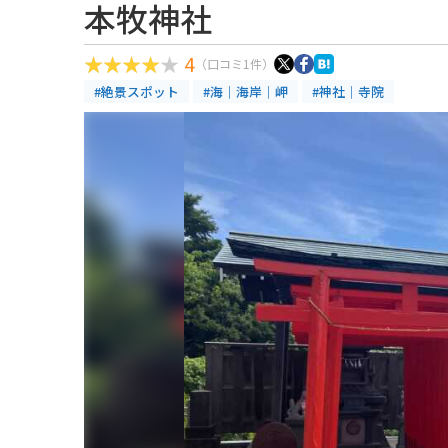
本牧神社
4
（口コミ1件）
#絶景スポット
#海｜海岸｜岬
#神社｜寺院