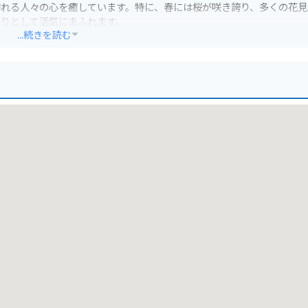
訪れる人々の心を癒しています。特に、春には桜が咲き誇り、多くの花見
祭りとして活気にあふれます。
...続きを読む
々なご利益があるとされています。参拝の際には、美しい社殿を眺めな
かがでしょうか。バイク乗りにとっても、本牧神社は立ち寄りやすい場
を停めてゆっくりと参拝することができます。ツーリングの途中に立ち寄
、異国情緒あふれる風景が広がっています。神社周辺を散策するのもお
ポットもあり、一日かけて楽しむことができます。また、本牧エリアには
や休憩に立ち寄り、観光の合間に美味しいものを楽しむのも良いでしょう
り、本牧エリアを満喫してください。