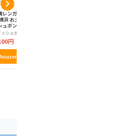
濱レンガ通り12個
鎌倉五郎 鎌倉半月 1
コロンバン
 横浜 お土産 ウイ
0枚入(抹茶・小倉 各
ック ギフト
シュボン お取り寄
5枚)
詰め合わせ
 ギフト 贈答用 お
お菓子 銘店
イッシュボン
鎌倉五郎
コロンバン
子 焼菓子 お年賀
ント 缶 プ
100円
2,100円
648円
81
中元 お歳暮 帰省
クッキー 9
産 プレゼント お
い
Amazonで見る
Amazonで見る
Amazo