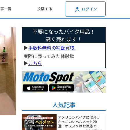
記事一覧
投稿する
ログイン
不要になったバイク用品！
高く売れます！
▶︎
手数料無料の宅配買取
実際に売ってみた体験談
▶︎
こちら
人気記事
アメリカンバイクに似合う
かっこいいヘルメット20
選！オススメはお洒落でワ
モトスポット