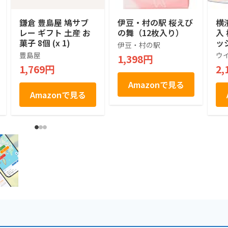
鎌倉 豊島屋 鳩サブ
伊豆・村の駅 桜えび
横
レー ギフト 土産 お
の舞（12枚入り）
入
菓子 8個 (x 1)
ッ
伊豆・村の駅
せ
豊島屋
ウ
1,398円
菓
1,769円
2,
お
土
Amazonで見る
祝
Amazonで見る