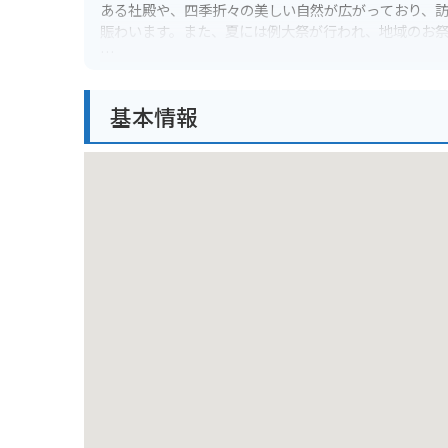
ある社殿や、四季折々の美しい自然が広がっており、
賑わいます。また、夏には例大祭が行われ、地域のお
本牧神社は、交通安全や安産祈願、家内安全など、様
日々の感謝を伝え、これからの無事を祈ってみてはい
基本情報
ります。周辺には、駐車場が整備されており、バイク
交通安全を祈願するのも良いでしょう。
本牧エリアは、かつて外国人居留地だったこともあり
です。近くには、本牧山頂公園や三溪園などの観光ス
味しいレストランやカフェもたくさんあります。食事
牧神社を訪れた際には、ぜひ周辺の観光スポットも巡