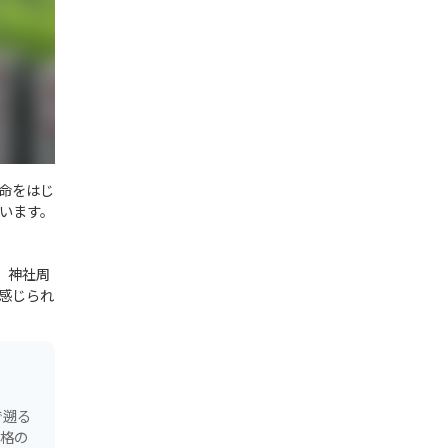
命をはじ
います。
。神社周
感じられ
で遡る
風格の