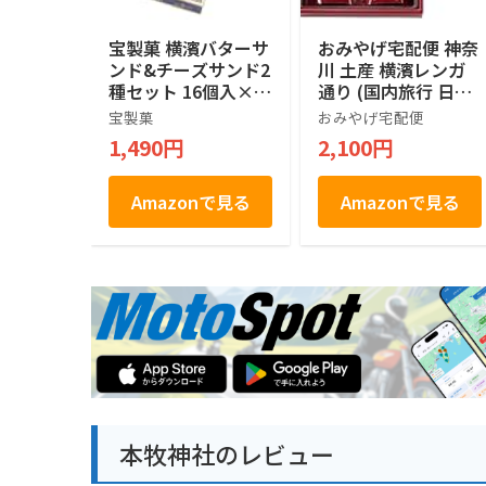
宝製菓 横濱バターサ
おみやげ宅配便 神奈
ンド&チーズサンド2
川 土産 横濱レンガ
種セット 16個入×2
通り (国内旅行 日本
箱
神奈川 お土産）
宝製菓
おみやげ宅配便
1,490円
2,100円
Amazonで見る
Amazonで見る
本牧神社のレビュー