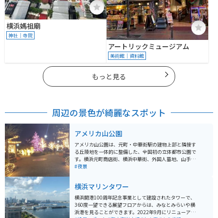
横浜媽祖廟
神社｜寺院
アートリックミュージアム
美術館｜資料館
もっと見る
周辺の景色が綺麗なスポット
アメリカ山公園
アメリカ山公園は、元町・中華街駅の建物上部と隣接す
る丘陵地を一体的に整備した、全国初の立体都市公園で
す。横浜元町商店街、横浜中華街、外国人墓地、山手西
洋館群、港の見える丘公園などの観光スポットに隣接し
#夜景
ているため、多くの観光客に訪れられる横浜を代表する
元町山手地区に位置しています。 エレベーターとエスカ
横浜マリンタワー
レーターで元町と丘の上の山手を結ぶことができます。
横浜開港150周年を記念する事業の一環として整備さ
横浜開港100周年記念事業として建設されたタワーで、
れ、貴重な緑とオープンスペース、賑わいと利便性向上
360度一望できる展望フロアからは、みなとみらいや横
の拠点として、都市部の魅力をさらに引き出す空間とな
浜港を見ることができます。2022年9月にリニューアル
っています。