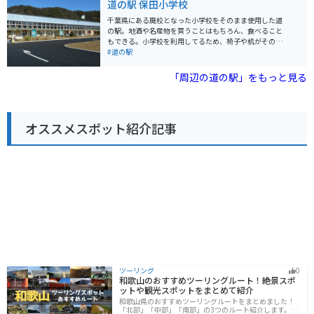
道の駅 保田小学校
には、江の島や鎌倉などの人気観光スポットも点在して
品である、新鮮な野菜や果物、手作りジャムなどが人気
おり、足を延ばしてみるのも良いでしょう。 道の駅 湘南
です。また、レストランでは、地元産の食材をふんだん
千葉県にある廃校となった小学校をそのまま使用した道
ちがさき では、定期的にイベントも開催されています。
に使った料理を楽しむことができます。特に、地元産の
の駅。地酒や名産物を買うことはもちろん、食べること
地元のアーティストによるライブや、季節のイベントな
猪肉を使った「猪肉丼」は、ここでしか味わえない人気
もできる。小学校を利用してるため、椅子や机がそのま
ど、湘南の文化に触れることができる機会です。イベン
メニューです。
ま利用されたりもしてました。道の駅では珍しく宿泊施
#道の駅
ト情報は、公式ウェブサイトで確認できます。 お土産に
設もあり、お湯にも浸かれる施設もある。
は、湘南名物のしらすを使った加工品や、地元産の柑橘
「周辺の道の駅」をもっと見る
を使ったお菓子などがおすすめです。 少し足を延ばせ
ば、茅ヶ崎サザンCという商業施設があり、地元の名産
品を購入することもできます。茅ヶ崎市はサザンオール
スターズの桑田佳祐さんの出身地としても知られてお
り、ゆかりの地を巡るのもおすすめです。
オススメスポット紹介記事
ツーリング
0
和歌山のおすすめツーリングルート！絶景スポ
ットや観光スポットをまとめて紹介
和歌山県のおすすめツーリングルートをまとめました！
「北部」「中部」「南部」の3つのルート紹介します。海