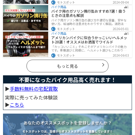
た！高く買い取ってもらえるバイクの特徴や業者がどの
モトスポット
2024-09-04
くらい利益を上乗せしているかなど、バイクを売ろうと
バイク用品
1
している人は必見の内容になっています。
バイク用のガソリン携行缶おすすめ7選！扱う
ときの注意点も解説
バイク用ガソリン携行缶の選び方や適切な容量、安全な
使い方、給油時の注意点をわかりやすく解説。消防法適
合品の見分け方や保管・圧力調整のコツ、スタンドでの
モトスポット
2026-05-01
給油ルールまで網羅し、ツーリング時のガス欠対策をサ
バイク用品
5
ポート。SOTOやKIJIMAなどおすすめ携行缶も紹介しま
アメリカンバイクに似合うかっこいいヘルメッ
す。
ト20選！オススメはお洒落でワイルド
「カッコいいこと」それこそがアメリカンバイクの魅力
です。車種選びと同様に、ヘルメット選びもこだわりた
いところですよね。アメリカンバイクの魅力をもっと引
モトスポット
2024-06-03
き立ててくれるオススメのヘルメットを紹介します。
もっと見る
不要になったバイク用品高く売れます！
▶︎
手数料無料の宅配買取
実際に売ってみた体験談
▶︎
こちら
あなたのオススメスポットを登録しませんか？
モトスポットでは、皆様からオススメスポットを募集しています！