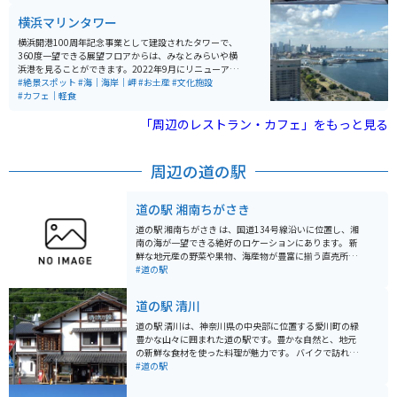
貨屋も多く、横浜チョコレートファクトリー&ミュージ
横浜マリンタワー
アムでチョコレートを堪能することもできる。
横浜開港100周年記念事業として建設されたタワーで、
360度一望できる展望フロアからは、みなとみらいや横
浜港を見ることができます。2022年9月にリニューアル
オープンしました。カフェ、レストラン、お土産ショッ
#絶景スポット
#海｜海岸｜岬
#お土産
#文化施設
プもあり、様々な観光を楽しむことができます。専用駐
#カフェ｜軽食
車場はありませんが、周辺は山下公園の駐車場など多数
の大型駐車場があります。夜は夜景もきれいで、デート
「周辺のレストラン・カフェ」をもっと見る
スポットにもおすすめです。
周辺の道の駅
道の駅 湘南ちがさき
道の駅 湘南ちがさき は、国道134号線沿いに位置し、湘
南の海が一望できる絶好のロケーションにあります。 新
鮮な地元産の野菜や果物、海産物が豊富に揃う直売所
は、湘南の豊かな恵みを感じられるスポットです。朝ど
#道の駅
れの魚介類や、旬の野菜を使った惣菜、地元産の柑橘を
使ったジュースなど、湘南の味覚を堪能できます。 ま
道の駅 清川
た、レストランでは、しらす丼や地魚を使った料理な
ど、地元の食材を活かしたメニューが楽しめます。海を
道の駅 清川は、神奈川県の中央部に位置する愛川町の緑
眺めながら食事ができるテラス席もあり、潮風を感じな
豊かな山々に囲まれた道の駅です。豊かな自然と、地元
がらゆったりとした時間を過ごせます。 バイクで訪れる
の新鮮な食材を使った料理が魅力です。 バイクで訪れる
方には、無料の駐輪場が用意されているので安心です。
際は、宮ヶ瀬湖やヤビツ峠など、周辺のワインディング
#道の駅
国道134号線は、海岸線を走る風光明媚なルートなの
ロードをツーリングする拠点としても最適です。道の駅
で、ツーリングの休憩スポットとしても最適です。近隣
には、バイクスタンドも完備されています。 地元の特産