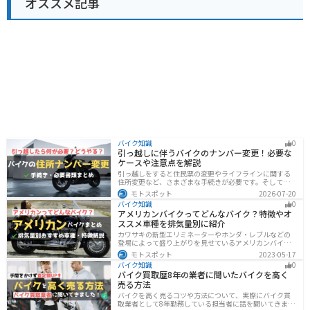
オススメ記事
バイク知識
0
引っ越しに伴うバイクのナンバー変更！必要な
ケースや注意点を解説
引っ越しをすると住民票の変更やライフラインに関する
住所変更など、さまざまな手続きが必要です。そしてバ
イク乗りの場合は、住所変更やナンバー変更といったバ
モトスポット
2026-07-20
イクに関する手続きも忘れてはいけません。しかし、必
バイク知識
0
要な手続きや手順がわからないという方も多いのではな
アメリカンバイクってどんなバイク？特徴やオ
いでしょうか。ライダー引っ越したらバイクのナンバー
ススメ車種を排気量別に紹介
を変えないといけないの？ライダー引っ越し先でも原付
に乗る場合、どんな手続きが必要か知りたいライダー引
カワサキの新型エリミネーターやホンダ・レブルなどの
っ越したけど忙しくて住所変更もナンバー変更もしてい
登場によって盛り上がりを見せているアメリカンバイ
ない・・・今回はこのような疑問・お悩みにお
ク。スタイリッシュに乗れることはもちろん、ツーリン
モトスポット
2023-05-17
グや通学通勤もこなせるアメリカンバイクの特徴や、オ
バイク知識
0
ススメの車種についてご紹介します！
バイク買取歴8年の業者に聞いたバイクを高く
売る方法
バイクを高く売るコツや方法について、実際にバイク買
取業者として8年勤務している担当者に話を聞いてきまし