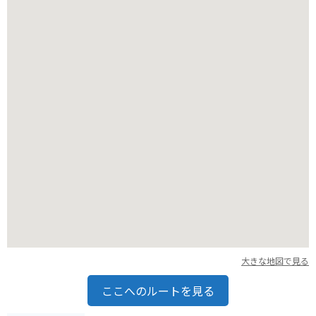
バイクで訪れる場合は、周辺にいくつか駐車場があります。
ただし、土日や観光シーズンは混雑が予想されるため、時間に
余裕を持って来場することをおすすめします。
大きな地図で見る
ここへのルートを見る