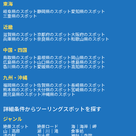
東海
岐阜県のスポット
静岡県のスポット
愛知県のスポット
三重県のスポット
近畿
滋賀県のスポット
京都府のスポット
大阪府のスポット
兵庫県のスポット
奈良県のスポット
和歌山県のスポット
中国・四国
鳥取県のスポット
島根県のスポット
岡山県のスポット
広島県のスポット
山口県のスポット
徳島県のスポット
香川県のスポット
愛媛県のスポット
高知県のスポット
九州・沖縄
福岡県のスポット
佐賀県のスポット
長崎県のスポット
熊本県のスポット
大分県のスポット
宮崎県のスポット
鹿児島県のスポット
沖縄県のスポット
詳細条件からツーリングスポットを探す
ジャンル
絶景スポット
絶景ロード
海｜海岸｜岬
山｜高原
湖｜川｜滝
食事処
道の駅
お土産
神社｜寺院