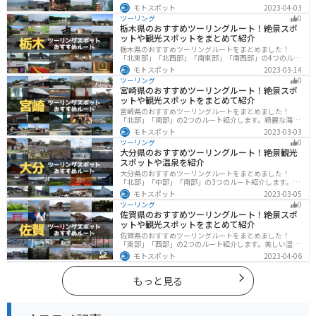
と山に囲まれた自然豊かなエリアが広がり、様々な楽し
モトスポット
2023-04-03
み方ができます。バイクで和歌山県にツーリングに行く
ツーリング
0
際は参考にしてください。
栃木県のおすすめツーリングルート！絶景スポ
ットや観光スポットをまとめて紹介
栃木県のおすすめツーリングルートをまとめました！
「北東部」「北西部」「南東部」「南西部」の4つのルー
ト紹介します。日本を代表する神社や広大な山や滝、湖
モトスポット
2023-03-14
などを歴史や自然を満喫するツーリングができます。バ
ツーリング
0
イクで栃木県にツーリングに行く際は参考にしてくださ
宮崎県のおすすめツーリングルート！絶景スポ
い。
ットや観光スポットをまとめて紹介
宮崎県のおすすめツーリングルートをまとめました！
「北部」「南部」の2つのルート紹介します。綺麗な海岸
線が特徴的な海・自然豊かな山・趣のある神社を満喫す
モトスポット
2023-03-03
るツーリングができます。バイクで宮崎県にツーリング
ツーリング
0
に行く際は参考にしてください。
大分県のおすすめツーリングルート！絶景観光
スポットや温泉を紹介
大分県のおすすめツーリングルートをまとめました！
「北部」「中部」「南部」の3つのルート紹介します。阿
蘇の雄大な自然を満喫できるスポットや温泉を満喫する
モトスポット
2023-03-05
ツーリングができます。バイクで大分県にツーリングに
ツーリング
0
行く際は参考にしてください。
佐賀県のおすすめツーリングルート！絶景スポ
ットや観光スポットをまとめて紹介
佐賀県のおすすめツーリングルートをまとめました！
「東部」「西部」の2つのルート紹介します。美しい温泉
地や古墳群、歴史ある城や神社仏閣など、バイクツーリ
モトスポット
2023-04-06
ングに適したスポットが多数存在し、様々な楽しみ方が
できます。バイクで佐賀県にツーリングに行く際は参考
にしてください。
もっと見る