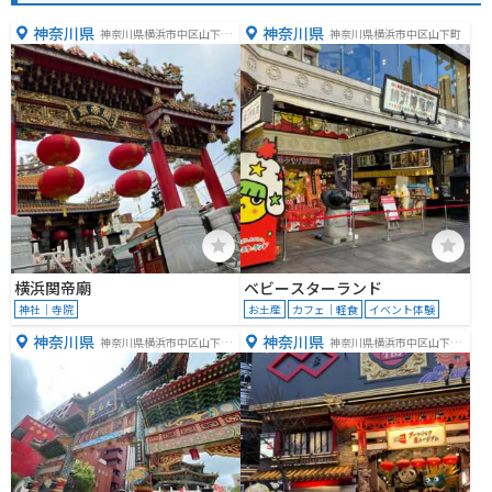
神奈川県
神奈川県
神奈川県横浜市中区山下町
神奈川県横浜市中区山下町
１４０
横浜関帝廟
ベビースターランド
神社｜寺院
お土産
カフェ｜軽食
イベント体験
神奈川県
神奈川県
神奈川県横浜市中区山下町
神奈川県横浜市中区山下町
１３６
９７