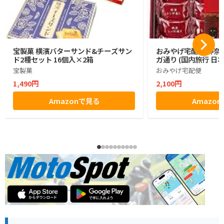
宝製菓 横濱バターサンド&チーズサン
おみやげ宅配便 神奈川
ド2種セット 16個入×2箱
ガ通り (国内旅行 日
宝製菓
おみやげ宅配便
1,490円
2,100円
Amazonで見る
Amazo