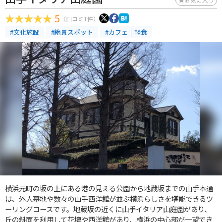
5
（口コミ1件）
#文化施設
#絶景スポット
#カフェ｜軽食
横浜元町の坂の上にある港の見える公園から地蔵坂までの山手本通
は、外人墓地や数々の山手西洋館が並ぶ横浜らしさを堪能できるツ
ーリングコースです。地蔵坂の近くに山手イタリア山庭園があり、
丘の斜面を利用して花壇や西洋館があり、横浜の中心部が一望でき