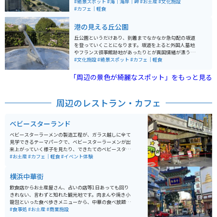
オープンしました。カフェ、レストラン、お土産ショッ
#絶景スポット
#海｜海岸｜岬
#お土産
#文化施設
プもあり、様々な観光を楽しむことができます。専用駐
#カフェ｜軽食
車場はありませんが、周辺は山下公園の駐車場など多数
の大型駐車場があります。夜は夜景もきれいで、デート
港の見える丘公園
スポットにもおすすめです。
丘公園というだけあり、到着までなかなか急勾配の坂道
を登っていくことになります。坂道を上ると外国人墓地
やフランス領事館跡地があったりとが異国情緒が漂う雰
囲気があります。港の見える丘公園に入るとすぐにロー
#文化施設
#絶景スポット
#カフェ｜軽食
ズガーデンがあります。さらに奥へ進むと展望広場があ
り、目の前いっぱいに横浜港が見渡せます。天気が良い
「周辺の景色が綺麗なスポット」をもっと見る
日はとても良いドライブ・ツーリング場所になります。
周辺のレストラン・カフェ
ベビースターランド
ベビースターラーメンの製造工程が、ガラス越しに全て
見学できるテーマパークで、ベビースターラーメンが出
来上がっていく様子を見たり、できたてのベビースター
を食べたり、オリジナルグッズを購入したりとベビース
#お土産
#カフェ｜軽食
#イベント体験
ターの魅力をたっぷりと楽しめる屋内施設です。 お馴染
みおやつカンパニーの商品だけではなく、ここでしか手
横浜中華街
に入らない限定お菓子なども販売されています。
飲食店からお土産屋さん、占いの店等1日あっても回り
きれない、言わずと知れた観光地です。肉まんや焼き小
龍包といった食べ歩きメニューから、中華の食べ放題の
名店など、数え切れない程の中国料理を楽しめます。横
#食事処
#お土産
#商業施設
浜関帝廟で参拝をして御籤を引くこともでき、様々な雑