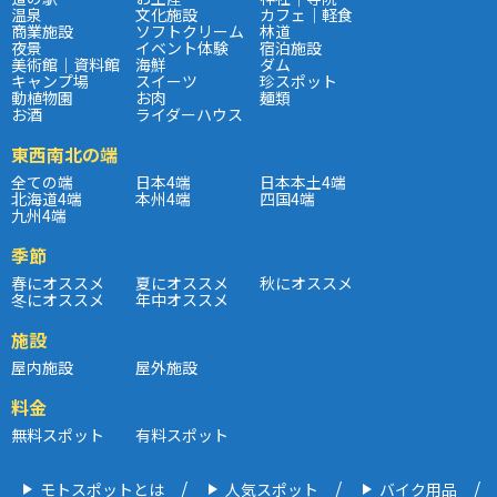
温泉
文化施設
カフェ｜軽食
商業施設
ソフトクリーム
林道
夜景
イベント体験
宿泊施設
美術館｜資料館
海鮮
ダム
キャンプ場
スイーツ
珍スポット
動植物園
お肉
麺類
お酒
ライダーハウス
東西南北の端
全ての端
日本4端
日本本土4端
北海道4端
本州4端
四国4端
九州4端
季節
春にオススメ
夏にオススメ
秋にオススメ
冬にオススメ
年中オススメ
施設
屋内施設
屋外施設
料金
無料スポット
有料スポット
モトスポットとは
人気スポット
バイク用品