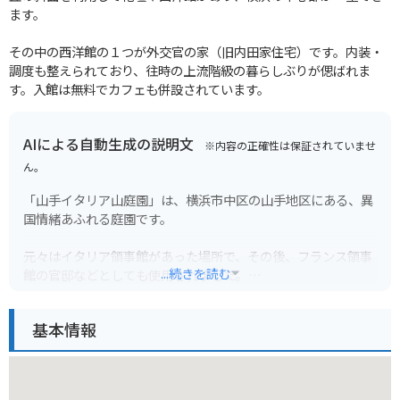
ます。
その中の西洋館の１つが外交官の家（旧内田家住宅）です。内装・
調度も整えられており、往時の上流階級の暮らしぶりが偲ばれま
す。入館は無料でカフェも併設されています。
AIによる自動生成の説明文
※内容の正確性は保証されていませ
ん。
「山手イタリア山庭園」は、横浜市中区の山手地区にある、異
国情緒あふれる庭園です。
元々はイタリア領事館があった場所で、その後、フランス領事
...続きを読む
館の官邸などとしても使用されました。
庭園は、イタリア式庭園とフランス式庭園の2つの様式で構成
基本情報
されており、バラ園や噴水広場、展望広場などがあります。
横浜の美しい景色を一望できる展望広場は、特に人気がありま
す。