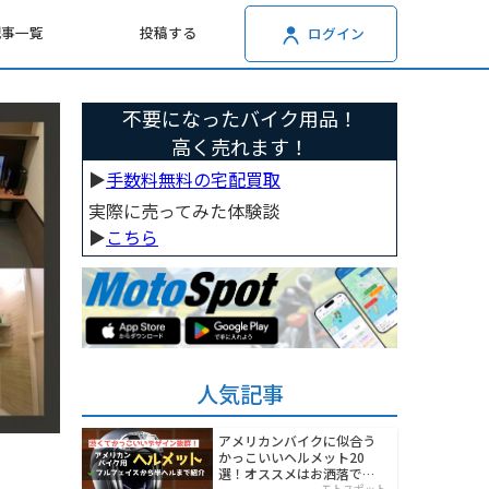
記事一覧
投稿する
ログイン
不要になったバイク用品！
高く売れます！
▶︎
手数料無料の宅配買取
実際に売ってみた体験談
▶︎
こちら
人気記事
アメリカンバイクに似合う
かっこいいヘルメット20
選！オススメはお洒落でワ
モトスポット