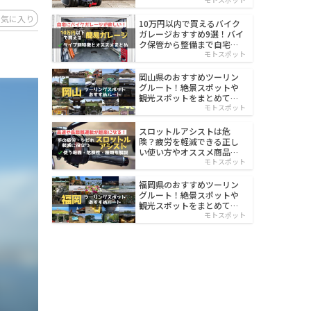
イルド
お気に入り
10万円以内で買えるバイク
ガレージおすすめ9選！バイ
ク保管から整備まで自宅で
楽々
モトスポット
岡山県のおすすめツーリン
グルート！絶景スポットや
観光スポットをまとめて紹
介
モトスポット
スロットルアシストは危
険？疲労を軽減できる正し
い使い方やオススメ商品を
紹介
モトスポット
福岡県のおすすめツーリン
グルート！絶景スポットや
観光スポットをまとめて紹
介
モトスポット