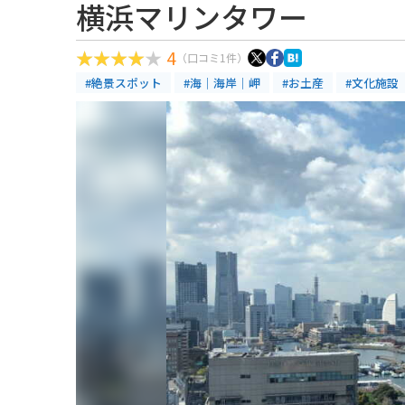
横浜マリンタワー
4
（口コミ1件）
#絶景スポット
#海｜海岸｜岬
#お土産
#文化施設