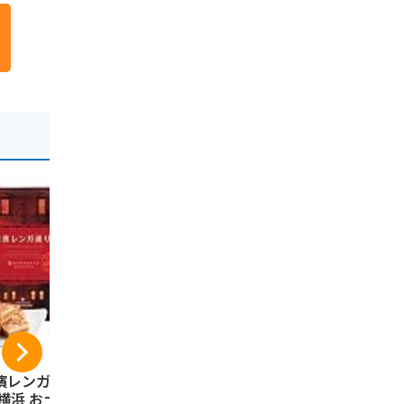
濱レンガ通り12個
鎌倉五郎 鎌倉半月 1
コロンバン
 横浜 お土産 ウイ
0枚入(抹茶・小倉 各
ック ギフト