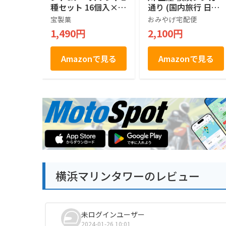
種セット 16個入×2
通り (国内旅行 日本
箱
神奈川 お土産）
宝製菓
おみやげ宅配便
1,490円
2,100円
Amazonで見る
Amazonで見る
横浜マリンタワーのレビュー
未ログインユーザー
2024-01-26 10:01