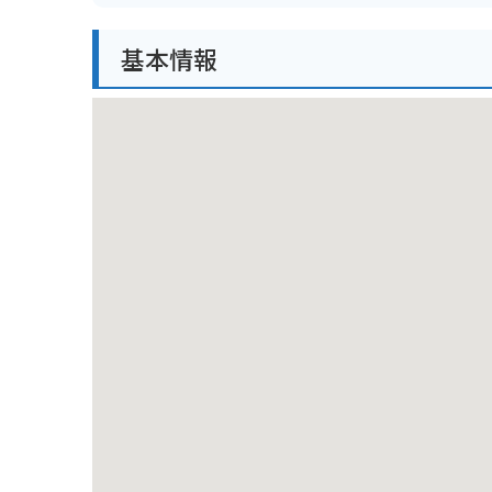
バイクでお越しの方は、周辺にいくつか有料駐車場が
基本情報
混雑しますのでご注意ください。