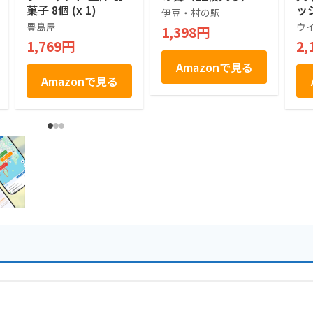
菓子 8個 (x 1)
ッ
伊豆・村の駅
せ
豊島屋
ウ
1,398円
菓
1,769円
2,
お
土
Amazonで見る
祝
Amazonで見る