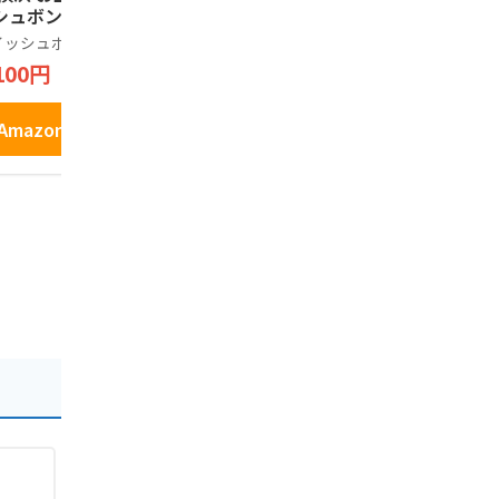
シュボン お取り寄
5枚)
詰め合わせ
 ギフト 贈答用 お
お菓子 銘店
イッシュボン
鎌倉五郎
コロンバン
子 焼菓子 お年賀
ント 缶 プ
100円
2,100円
648円
81
中元 お歳暮 帰省
クッキー 9
産 プレゼント お
い
Amazonで見る
Amazonで見る
Amazo